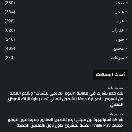
صحة
(350)
عاجل
(364)
عرب
(298)
عقارات
(620)
فنون
(246)
مجتمع
(469)
منوعات
(270)
أحدث المقالات
منذ يوم واحد
بنك مصر يشارك في فعالية “اليوم العالمي للشباب” ويقدم العديد
من العروض المجانية دعمًا للشمول المالي تحت رعاية البنك المركزي
المصري
منذ يوم واحد
شراكة استراتيجية بين سيتي ايدج للتطوير العقارى وفودافون لتوفير
خدمات Triple Play الذكية بمشروع داون تاون بالعلمين الجديدة