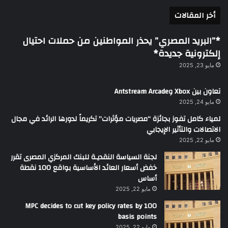
أخر المقالات
*”البريد المصري” يحذر المواطنين من حملات احتيال
إلكترونية جديدة*
مايو 23, 2025
تعاون بين Xbox وAntstream Arcade
مايو 24, 2025
لمياء كامل تفوز بجائزة “مصريات مؤثرات” تكريماً لدورها الرائد في مجال
الاتصالات والتأثير الإيجابي
مايو 22, 2025
لجنة السياسة النقديـة للبنك المركزي المصرى تقرر
خفض أسعار العائد الأساسية بواقع 100 نقطة
أساس
مايو 22, 2025
MPC decides to cut key policy rates by 100
basis points
مايو 22, 2025