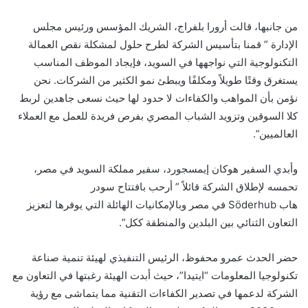
من جانبها، قالت أرورا بلفراج، الشريك المؤسس ورئيس مجلس
الإدارة ” قمنا بتأسيس الشركة لطرح حلول لمشكلة نقص العمالة
التكنولوجية التي نواجهها في السويد، فإيجاد الموظف المناسب
يستغرق وقتًا طويلاً ومكلفًا ويبطئ نمو الكثير من الشركات. نحن
نؤمن بأن المواهب والكفاءات لا حدود لها حيث نسعى جاهدين لربط
كلا السوقين وتزويد الشباب المصري بفرص فريدة للعمل مع العملاء
العالميين”.
وأبدي السفير هوكان إيمسجورد، سفير مملكة السويد في مصر،
تحمسه لإطلاق الشركة قائلاً ” أرحب بافتتاح سودر
هاب
Söderhub
في مصر وبالإمكانيات الهائلة التي يوفرها لتعزيز
التعاون الثنائي بين البلدين والمنطقة ككل”.
حضر الحدث عمرو محفوظ، الرئيس التنفيذي لهيئة تنمية صناعة
تكنولوجيا المعلومات “ايتيدا”، حيث أبدت الهيئة رغبتها في التعاون مع
الشركة لدعمها في تصدير الكفاءات التقنية مما يتماشى مع رؤية