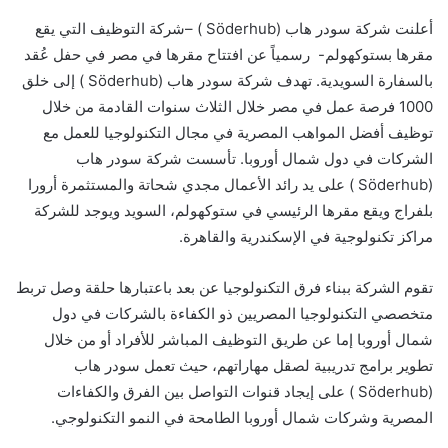
أعلنت شركة سودر هاب (
Söderhub
) –شركة التوظيف التي يقع
مقرها بستوكهولم- رسمياً عن افتتاح مقرها في مصر في حفل عُقد
بالسفارة السويدية. تهدف شركة سودر هاب (
Söderhub
) إلى خلق
1000 فرصة عمل في مصر خلال الثلاث سنوات القادمة من خلال
توظيف أفضل المواهب المصرية في مجال التكنولوجيا للعمل مع
الشركات في دول شمال أوروبا. تأسست شركة سودر هاب
(
Söderhub
) على يد رائد الأعمال مجدي شحاتة والمستثمرة أرورا
بلفراج ويقع مقرها الرئيسي في ستوكهولم، السويد ويوجد للشركة
مراكز تكنولوجية في الإسكندرية والقاهرة.
تقوم الشركة ببناء فرق التكنولوجيا عن بعد باعتبارها حلقة وصل تربط
متخصصي التكنولوجيا المصريين ذو الكفاءة بالشركات في دول
شمال أوروبا إما عن طريق التوظيف المباشر للأفراد أو من خلال
تطوير برامج تدريبية لصقل مهاراتهم، حيث تعمل سودر هاب
(
Söderhub
) على إيجاد قنوات التواصل بين الفرق والكفاءات
المصرية وشركات شمال أوروبا الطامحة في النمو التكنولوجي.