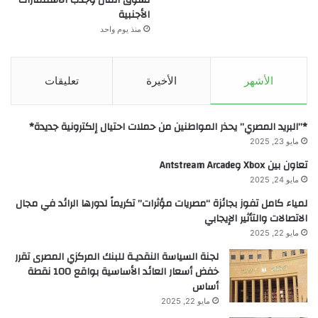
الأجنبية
منذ يوم واحد
الأشهر
الأخيرة
تعليقات
*”البريد المصري” يحذر المواطنين من حملات احتيال إلكترونية جديدة*
مايو 23, 2025
تعاون بين Xbox وAntstream Arcade
مايو 24, 2025
لمياء كامل تفوز بجائزة “مصريات مؤثرات” تكريماً لدورها الرائد في مجال
الاتصالات والتأثير الإيجابي
مايو 22, 2025
لجنة السياسة النقديـة للبنك المركزي المصرى تقرر
خفض أسعار العائد الأساسية بواقع 100 نقطة
أساس
مايو 22, 2025