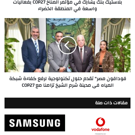
بلاستيك بنك يشارك في مؤتمر المناخ COP27 بفعاليات
في
واسعة في المنطقة الخضراء
المنطقة
الخضراء
فودافون
مصر"
تقدم
حلول
تكنولوجية
لرفع
كفاءة
شبكة
المياه
فودافون مصر" تقدم حلول تكنولوجية لرفع كفاءة شبكة
في
المياه في مدينة شرم الشيخ تزامنا مع COP27
مدينة
شرم
الشيخ
مقالات ذات صلة
تزامنا
مع
COP27