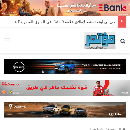
جي بي أوتو تستعد لإطلاق علامة iCAUR في السوق المصرية علامة عالمية جديدة لسيارات الطاقة الجديدة تجمع بين التكنولوجيا الذكية والتصميم الجريء وروح المغامر
بحث عن
الق
الرئيسية
/
تكنولوجيا