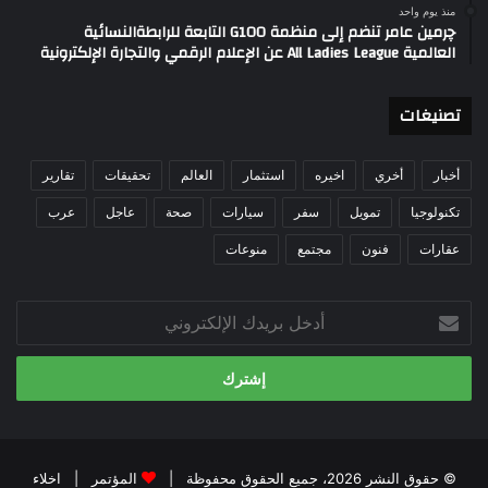
منذ يوم واحد
چرمين عامر تنضم إلى منظمة G100 التابعة للرابطةالنسائية
العالمية All Ladies League عن الإعلام الرقمي والتجارة الإلكترونية
تصنيغات
أخبار
أخري
اخيره
استثمار
العالم
تحقيقات
تقارير
تكنولوجيا
تمويل
سفر
سيارات
صحة
عاجل
عرب
عقارات
فنون
مجتمع
منوعات
أدخل
بريدك
الإلكتروني
© حقوق النشر 2026، جميع الحقوق محفوظة |
المؤتمر
|
اخلاء