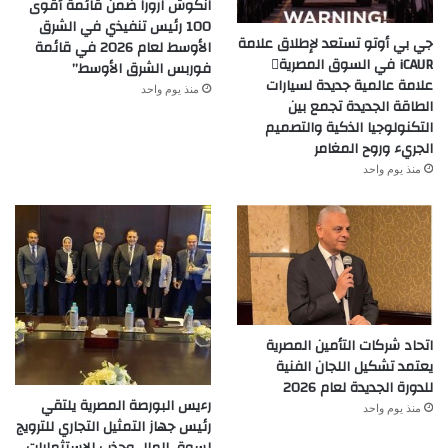
انكوش ارورا ضمن قائمة أقوى
100 رئيس تنفيذي في الشرق
جي بي أوتو تستعد لإطلاق علامة
الأوسط لعام 2026 في قائمة
iCAUR في السوق المصرية
فوربس الشرق الأوسط”
علامة عالمية جديدة لسيارات
منذ يوم واحد
الطاقة الجديدة تجمع بين
التكنولوجيا الذكية والتصميم
الجريء وروح المغامر
منذ يوم واحد
اتحاد شركات التأمين المصرية
يعتمد تشكيل اللجان الفنية
للدورة الجديدة لعام 2026
رءيس البورصة المصرية يلتقي
منذ يوم واحد
رئيس جهاز التمثيل التجاري للترويج
لسوق المال وجذب الاستثمارات