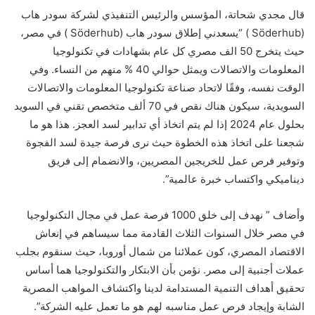
قال مجدي شحاتة، المؤسس والرئيس التنفيذي لشركة سودر هاب
(
Söderhub
) “يسعدني إطلاق سودر هاب (
Söderhub
) في مصر،
حيث يتخرج 50 الف مصري كل عام بشهادات في تكنولوجيا
المعلومات والاتصالات ويمثل حوالي 40 % منهم من النساء. وفي
الوقت نفسه، وفقًا لاتحاد صناعة تكنولوجيا المعلومات والاتصالات
السويدية، سيكون هناك نقص في 70 ألف متخصص تقني في السويد
بحلول عام 2024 إذا لم يتم اتخاذ أي تدابير لسد العجز. هذا هو ما
شجعنا على اتخاذ هذه الخطوة حيث نرى فرصة جيدة لسد الفجوة
وتوفير فرص عمل للخريجين المصريين، والانضمام إلى فريق
ديناميكي واكتساب خبرة عالمية”.
وأضاف ” نهدف إلى خلق 1000 فرصة عمل في مجال التكنولوجيا
في مصر خلال السنوات الثلاث القادمة مما سيساهم في إنعاش
الاقتصاد المصري، كون عملائنا من شمال أوروبا، حيث سنقوم بجلب
عملات أجنبية إلى مصر. نؤمن بأن الابتكار والتكنولوجيا هما أساس
تحقيق أهداف التنمية المستدامة لدينا واكتشاف المواهب المصرية
الشابة وإيجاد فرص عمل مناسبه لهم هو ما تعمل عليه الشركة”.