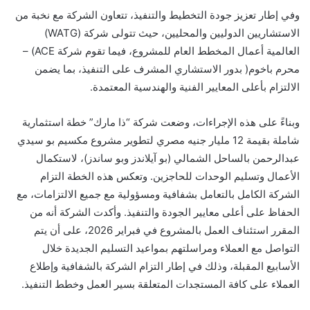
وفي إطار تعزيز جودة التخطيط والتنفيذ، تتعاون الشركة مع نخبة من
الاستشاريين الدوليين والمحليين، حيث تتولى شركة (WATG)
العالمية أعمال المخطط العام للمشروع، فيما تقوم شركة ACE) –
محرم باخوم( بدور الاستشاري المشرف على التنفيذ، بما يضمن
الالتزام بأعلى المعايير الفنية والهندسية المعتمدة.
وبناءً على هذه الإجراءات، وضعت شركة “ذا مارك” خطة استثمارية
شاملة بقيمة 12 مليار جنيه مصري لتطوير مشروع مكسيم بو سيدي
عبدالرحمن بالساحل الشمالي (بو آيلاندز وبو ساندز)، لاستكمال
الأعمال وتسليم الوحدات للحاجزين. وتعكس هذه الخطة التزام
الشركة الكامل بالتعامل بشفافية ومسؤولية مع جميع الالتزامات، مع
الحفاظ على أعلى معايير الجودة والتنفيذ. وأكدت الشركة أنه من
المقرر استئناف العمل بالمشروع في فبراير 2026، على أن يتم
التواصل مع العملاء ومراسلتهم بمواعيد التسليم الجديدة خلال
الأسابيع المقبلة، وذلك في إطار التزام الشركة بالشفافية وإطلاع
العملاء على كافة المستجدات المتعلقة بسير العمل وخطط التنفيذ.