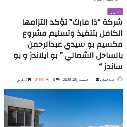
تقارير
شركة “ذا مارك” تؤكد التزامها
الكامل بتنفيذ وتسليم مشروع
مكسيم بو سيدي عبدالرحمن
بالساحل الشمالي ” بو ايلاندز و بو
ساندز “
أرسل
أحمد فتحي
ديسمبر 28, 2025
0
2٬660
2 دقائق
بريدا
إلكترونيا