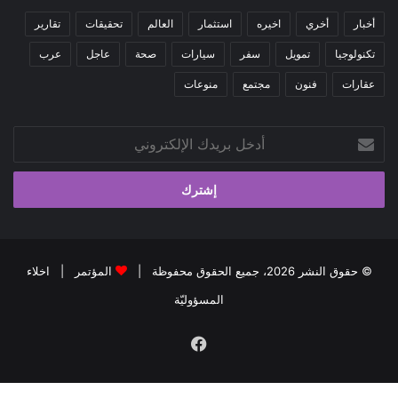
أخبار
أخري
اخيره
استثمار
العالم
تحقيقات
تقارير
تكنولوجيا
تمويل
سفر
سيارات
صحة
عاجل
عرب
عقارات
فنون
مجتمع
منوعات
أدخل
بريدك
الإلكتروني
© حقوق النشر 2026، جميع الحقوق محفوظة |
المؤتمر
|
اخلاء
المسؤوليّة
فيسبوك