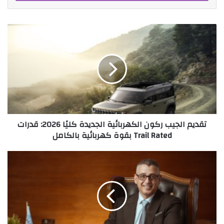
تقديم
الجيب
ركون
الكهربائية
الجديدة
كليًا
2026:
قدرات
Trail
تقديم الجيب ركون الكهربائية الجديدة كليًا 2026: قدرات
Rated
Trail Rated بقوة كهربائية بالكامل
بقوة
كهربائية
بالكامل
النيل
للصناعات
النسجية
تعلن
خطط
توسع
واستثمارات