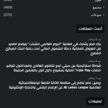
مجتمع
(469)
منوعات
(270)
أحدث المقالات
منذ 6 ساعات
بنك مصر يشارك في فعالية “اليوم العالمي للشباب” ويقدم العديد
من العروض المجانية دعمًا للشمول المالي تحت رعاية البنك المركزي
المصري
منذ 6 ساعات
شراكة استراتيجية بين سيتي ايدج للتطوير العقارى وفودافون لتوفير
خدمات Triple Play الذكية بمشروع داون تاون بالعلمين الجديدة
منذ 7 ساعات
چرمين عامر تنضم إلى منظمة G100 التابعة للرابطةالنسائية
العالمية All Ladies League عن الإعلام الرقمي والتجارة الإلكترونية
تصنيغات