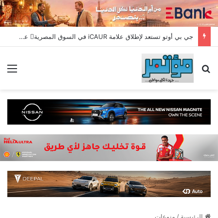
جي بي أوتو تستعد لإطلاق علامة iCAUR في السوق المصرية علامة عالمية جديدة لسيارات الطاقة الجديدة تجمع بين التكنولوجيا الذكية والتصميم الجريء وروح المغامر
بحث عن
الق
الرئيسية
/
منوعات