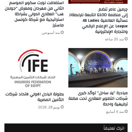
استضافت نورث سكوير الموسم
الثاني من مهرجان ومعرض “جولدن
چرمين عامر تنضم
هب” العقاري الدولى بشراكة
إلى منظمة G100 التابعة للرابطةال
استراتيجية مع شركة كونسل
نسائية العالمية All Ladies
ماسترز
League عن الإعلام الرقمي
والتجارة الإلكترونية
منذ أسبوعين
منذ 20 ساعة
مبادرة “يلا ساحل” توحّد كبرى
بطولة البادل الاولي لاتحاد شركات
شركات التطوير العقاري تحت مظلة
التأمين المصرية
ترفيهية واحدة
يونيو 28, 2026
منذ 4 أسابيع
اترك تعليقاً