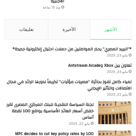
الأجنبية
منذ 15 ساعة
الأشهر
الأخيرة
تعليقات
*”البريد المصري” يحذر المواطنين من حملات احتيال إلكترونية جديدة*
مايو 23, 2025
تعاون بين Xbox وAntstream Arcade
مايو 24, 2025
لمياء كامل تفوز بجائزة “مصريات مؤثرات” تكريماً لدورها الرائد في مجال
الاتصالات والتأثير الإيجابي
مايو 22, 2025
لجنة السياسة النقديـة للبنك المركزي المصرى تقرر
خفض أسعار العائد الأساسية بواقع 100 نقطة
أساس
مايو 22, 2025
MPC decides to cut key policy rates by 100