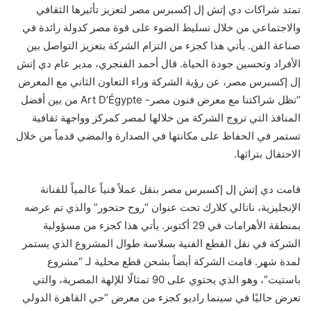
تمتد شراكات دي إتش إل إكسبرس مصر لتعزيز تأثيرها الثقافي
والاجتماعي من خلال تسليط الضوء على قوة مصر كدولة رائدة في
صناعة الفن. يأتي هذا كجزء من التزام الشركة بتعزيز التواصل بين
الأفراد وتحسين جودة الحياة. قال أحمد الفنجري، مدير عام دي إتش
إل إكسبرس مصر، عن رؤية الشركة وراء التعاون الثاني مع المعرض
“تظل شراكتنا مع معرض فنون مصر- Art D’Égypte من بين أفضل
المنافذ التي تروج الشركة من خلالها لمصر كمركز وواجهة ثقافية
تستمر في الحفاظ على مكانتها في الصدارة والمضي قدماً من خلال
الاحتفال بتراثها.
قامت دي إتش إل إكسبرس مصر بنقل عملاً فنياً عالمياً للفنانة
الإنجليزية، ناتالي كلارك تحت عنوان “روح حتحور” والذي تم عرضه
بمنطقة الأهرامات في 29 أكتوبر. يأتي هذا كجزء من مسؤولية
الشركة في نقل القطع الفنية بسلاسة طوال المشروع الذي يستمر
لمدة شهر. قامت الشركة أيضاً بشحن قطع محلية لـ “مشروع
باستيت”، وهو الذي يحتوي على 90 تمثالًا للإلهة المصرية، والتي
تعرض حاليًا في سينما راديو كجزء من معرض “حي القاهرة الدولي