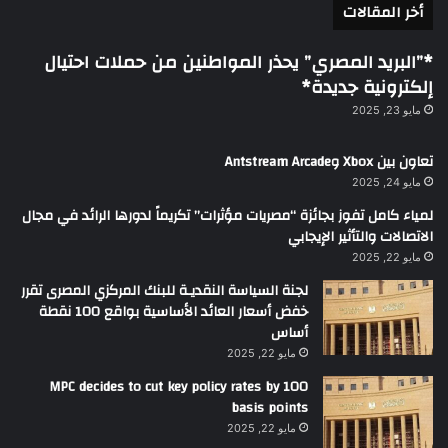
أخر المقالات
*”البريد المصري” يحذر المواطنين من حملات احتيال
إلكترونية جديدة*
مايو 23, 2025
تعاون بين Xbox وAntstream Arcade
مايو 24, 2025
لمياء كامل تفوز بجائزة “مصريات مؤثرات” تكريماً لدورها الرائد في مجال
الاتصالات والتأثير الإيجابي
مايو 22, 2025
لجنة السياسة النقديـة للبنك المركزي المصرى تقرر
خفض أسعار العائد الأساسية بواقع 100 نقطة
أساس
مايو 22, 2025
MPC decides to cut key policy rates by 100
basis points
مايو 22, 2025