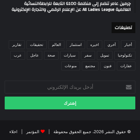
چرمين عامر تنضم إلى منظمة G100 التابعة للرابطةالنسائية
العالمية All Ladies League عن الإعلام الرقمي والتجارة الإلكترونية
تصنيغات
أخبار
أخري
اخيره
استثمار
العالم
تحقيقات
تقارير
تكنولوجيا
تمويل
سفر
سيارات
صحة
عاجل
عرب
عقارات
فنون
مجتمع
منوعات
أدخل
بريدك
الإلكتروني
© حقوق النشر 2026، جميع الحقوق محفوظة |
المؤتمر
|
اخلاء