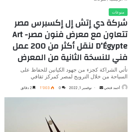
منوعات
شركة دي إتش إل إكسبرس مصر
تتعاون مع معرض فنون مصر- Art
D’Égypte لنقل أكثر من 200 عمل
فني للنسخة الثانية من المعرض
تأتي الشراكة كجزء من جهود الكيانين للحفاظ على
السياحة من خلال الترويج لمصر كمركز ثقافي
أرسل
أحمد فتحي
نوفمبر 1, 2022
0
1٬003
2 دقائق
بريدا
إلكترونيا