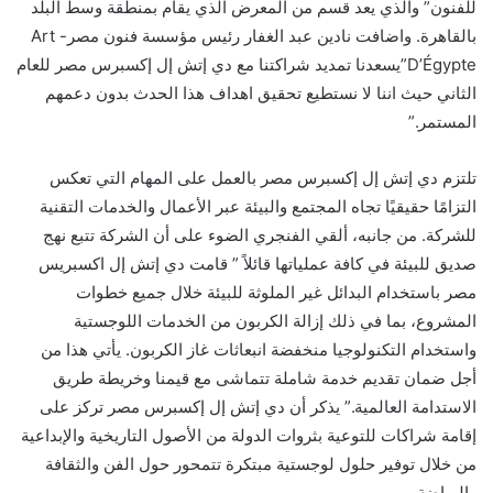
للفنون” والذي يعد قسم من المعرض الذي يقام بمنطقة وسط البلد
بالقاهرة. واضافت نادين عبد الغفار رئيس مؤسسة فنون مصر- Art
D’Égypte”يسعدنا تمديد شراكتنا مع دي إتش إل إكسبرس مصر للعام
الثاني حيث اننا لا نستطيع تحقيق اهداف هذا الحدث بدون دعمهم
المستمر.”
تلتزم دي إتش إل إكسبرس مصر بالعمل على المهام التي تعكس
التزامًا حقيقيًا تجاه المجتمع والبيئة عبر الأعمال والخدمات التقنية
للشركة. من جانبه، ألقي الفنجري الضوء على أن الشركة تتبع نهج
صديق للبيئة في كافة عملياتها قائلاً ” قامت دي إتش إل اكسبريس
مصر باستخدام البدائل غير الملوثة للبيئة خلال جميع خطوات
المشروع، بما في ذلك إزالة الكربون من الخدمات اللوجستية
واستخدام التكنولوجيا منخفضة انبعاثات غاز الكربون. يأتي هذا من
أجل ضمان تقديم خدمة شاملة تتماشى مع قيمنا وخريطة طريق
الاستدامة العالمية.” يذكر أن دي إتش إل إكسبرس مصر تركز على
إقامة شراكات للتوعية بثروات الدولة من الأصول التاريخية والإبداعية
من خلال توفير حلول لوجستية مبتكرة تتمحور حول الفن والثقافة
والرياضة.