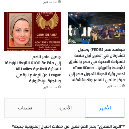
منذ ساعتين
فيكسد مصر (FEDIS) وحلول
تتشاركان في تطوير أول منصة
چرمين عامر تنضم
للسياحة الصحية في مصر والشرق
إلى منظمة G100 التابعة للرابطةا
الأوسط وأفريقيا.. «Tour4Cure»
لنسائية العالمية All Ladies
تدعم رؤية الدولة لتحويل مصر إلى
League عن الإعلام الرقمي
مركز عالمي للعلاج والاستشفاء
والتجارة الإلكترونية
منذ ساعتين
منذ ساعتين
الأشهر
الأخيرة
تعليقات
*”البريد المصري” يحذر المواطنين من حملات احتيال إلكترونية جديدة*