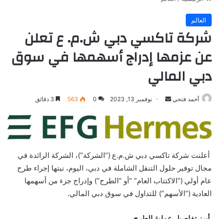
العالم
شركة تاكسي دبي ش.م. ع تعلن
عن عزمها إدراج أسهمها في سوق
دبي المالي
أرسل
أحمد فتحي
نوفمبر 13, 2023
0
563
3 دقائق
بريدا
إلكترونيا
أعلنت شركة تاكسي دبي ش.م.ع (“الشركة”)، الشركة الرائدة في
مجال توفير حلول التنقل الشاملة في دبي، اليوم، نيتها إجراء طرح
عام أولي (“الاكتتاب العام” “أو “الطرح”) وإدراج جزء
من
أسهمها
العادية (“الأسهم”) للتداول في سوق دبي المالي
.
أبرز تفاصيل عملية الطرح