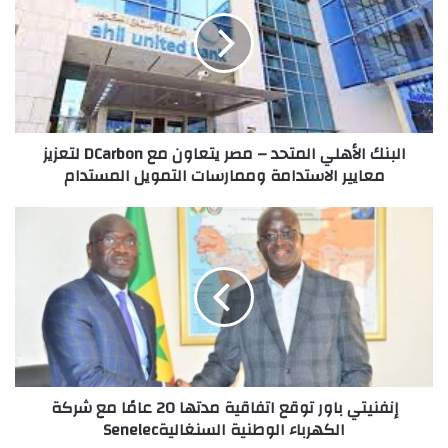
المتحد
–
مصر
يتعاون
مع
DCarbon
لتعزيز
البنك الأهلي المتحد – مصر يتعاون مع DCarbon لتعزيز
معايير
معايير الاستدامة وممارسات التمويل المستدام
الاستدامة
وممارسات
التمويل
إنفنيتي
المستدام
باور
توقع
اتفاقية
مدتها
20
عامًا
مع
شركة
إنفنيتي باور توقع اتفاقية مدتها 20 عامًا مع شركة
الكهرباء
الكهرباء الوطنية السنغاليةSenelec
الوطنية
السنغاليةSenelec