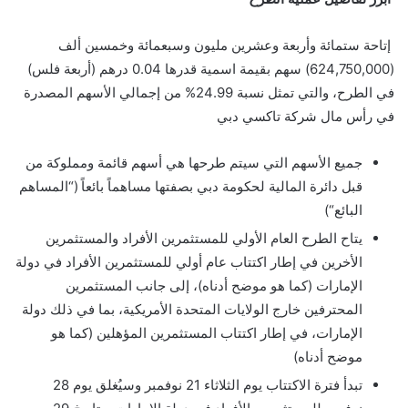
إتاحة ستمائة وأربعة وعشرين مليون وسبعمائة وخمسين ألف
(624,750,000) سهم بقيمة اسمية قدرها 0.04 درهم (أربعة فلس)
في الطرح، والتي تمثل نسبة 24.99% من إجمالي الأسهم المصدرة
في رأس مال شركة تاكسي دبي
جميع الأسهم التي سيتم طرحها هي أسهم قائمة ومملوكة من
قبل دائرة المالية لحكومة دبي بصفتها مساهماً بائعاً (“المساهم
البائع
“
)
يتاح الطرح العام الأولي للمستثمرين الأفراد والمستثمرين
الأخرين في إطار اكتتاب عام أولي للمستثمرين الأفراد في دولة
الإمارات (كما هو موض
ح
أدناه)، إلى جانب المستثمرين
المحترفين خارج الولايات المتحدة الأمريكية، بما في ذلك دولة
الإمارات، في إطار اكتتاب المستثمرين المؤهلين (كما هو
موضح أدناه
(
تبدأ فترة الاكتتاب يوم الثلاثاء 21 نوفمبر وسيُغلق يوم 28