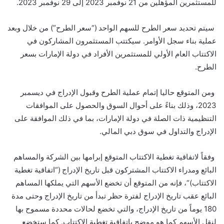
للمستثمرين المؤهلين من 21 نوفمبر 2023 إلى 29 نوفمبر 2023
.
سيتم تحديد سعر الطرح للسهم الواحد (“سعر الطرح”) من خلال وبعد
عملية بناء سجل الأوامر. سيكتتب المستثمرون المشاركون في
الاكتتاب العام الأولي للمستثمرين الأفراد في دولة الإمارات بسعر
الطرح
.
ومن المتوقع حاليا إتمام عملية الطرح وقبول الإدراج في ديسمبر
2023، وذلك بناءً على أحوال السوق والحصول على الموافقات
التنظيمية ذات الصلة في دولة الإمارات، بما في ذلك الموافقة على
الإدراج والتداول في سوق دبي المالي
.
وفقاً لاتفاقية تغطية الاكتتاب المتوقع إبرامها بين الشركة والمساهم
البائع ومدراء الاكتتاب المشتركون قبل تاريخ الإدراج (“اتفاقية تغطية
الاكتتاب
“(
، فإنه من المتوقع أن تخضع الأسهم التي يملكها المساهم
البائع عقب تاريخ الإدراج لفترة حظر تبدأ من تاريخ الإدراج وحت
ى
مدة
180 يوماً من تاريخ الإدراج، والتي تخضع لحالات محددة مسموح بها
لنقل الأسهم كما هو موضح باتفاقية تغطية الاكتتاب. كما ستخضع