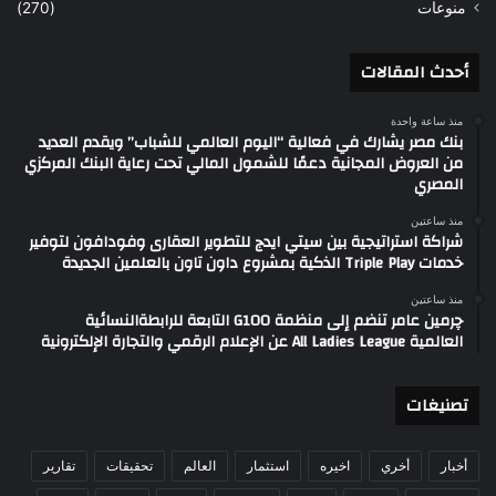
منوعات
(270)
أحدث المقالات
منذ ساعة واحدة
بنك مصر يشارك في فعالية “اليوم العالمي للشباب” ويقدم العديد
من العروض المجانية دعمًا للشمول المالي تحت رعاية البنك المركزي
المصري
منذ ساعتين
شراكة استراتيجية بين سيتي ايدج للتطوير العقارى وفودافون لتوفير
خدمات Triple Play الذكية بمشروع داون تاون بالعلمين الجديدة
منذ ساعتين
چرمين عامر تنضم إلى منظمة G100 التابعة للرابطةالنسائية
العالمية All Ladies League عن الإعلام الرقمي والتجارة الإلكترونية
تصنيغات
أخبار
أخري
اخيره
استثمار
العالم
تحقيقات
تقارير