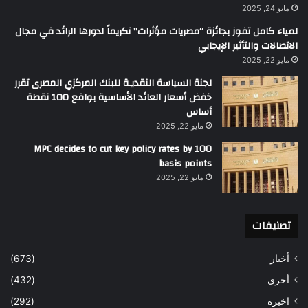
مايو 24, 2025
لمياء كامل تفوز بجائزة “مصريات مؤثرات” تكريماً لدورها الرائد في مجال
الاتصالات والتأثير الإيجابي
مايو 22, 2025
لجنة السياسة النقديـة للبنك المركزي المصرى تقرر
خفض أسعار العائد الأساسية بواقع 100 نقطة
أساس
مايو 22, 2025
MPC decides to cut key policy rates by 100
basis points
مايو 22, 2025
تصنيفات
أخبار
(673)
أخري
(432)
اخيره
(292)