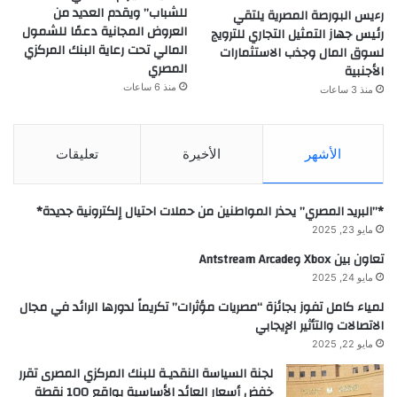
للشباب” ويقدم العديد من
رءيس البورصة المصرية يلتقي
العروض المجانية دعمًا للشمول
رئيس جهاز التمثيل التجاري للترويج
المالي تحت رعاية البنك المركزي
لسوق المال وجذب الاستثمارات
المصري
الأجنبية
منذ 6 ساعات
منذ 3 ساعات
الأشهر
الأخيرة
تعليقات
*”البريد المصري” يحذر المواطنين من حملات احتيال إلكترونية جديدة*
مايو 23, 2025
تعاون بين Xbox وAntstream Arcade
مايو 24, 2025
لمياء كامل تفوز بجائزة “مصريات مؤثرات” تكريماً لدورها الرائد في مجال
الاتصالات والتأثير الإيجابي
مايو 22, 2025
لجنة السياسة النقديـة للبنك المركزي المصرى تقرر
خفض أسعار العائد الأساسية بواقع 100 نقطة