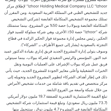
Izhoor Holding Medical Company LLC “Izhoor” لإطلاق مركز
جديد للتشخيص الطبي في المملكة العربية السعودية. ومن المقرر أن
تمتلك مجموعة التشخيص المتكاملة القابضة (شركتي التشخيص
المتكاملة القابضة وبيولاب) حصة 50% من المشروع، بينما ستمتلك
شركة “Izhoor” حصة 50٪ الأخرى، وهي شركة مملوكة للسيد فواز
الحكير، رئيس مجلس إدارة مجموعة فواز الحكير الرائدة في قطاع
التجزئة بالسعودية (يشار إلى جميع الأطراف بـ “الشركاء”).
وسوف يتولى إدارة المشروع الجديد فريق إداري بقيادة الدكتور عميد
عبد النور، المؤسس والرئيس التنفيذي لشركة بيولاب، بينما سيتولى
فريق عمل شركة بيولاب الإشراف على العمليات اليومية ونقل
الخبرات التشغيلية وأعلى معايير الجودة للمشروع الجديد، حيث يأتي
ذلك في إطار أهداف الشركاء لتطوير المشروع الجديد وتحويله إلى
مركز متخصص في تقديم باقة شاملة من خدمات تشخيص الأمراض
من خلال شبكة واسعة من الفروع التابعة.
تبلغ القيمة الاستثمارية التقديرية للصفقة 19.7 مليون دولار أمريكي
(73.7 مليون ريال سعودي). وتبلغ قيمة استثمارات شركة التشخيص
المتكاملة القابضة في المشروع 4.7 مليون دولار، ستتحمل منها