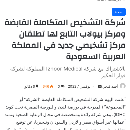
صحة
شركة التشخيص المتكاملة القابضة
ومركز بيولاب التابع لها تطلقان
مركز تشخيصي جديد في المملكة
العربية السعودية
بالاشتراك مع شركة Izhoor Medical المملوكة لشركة
فواز الحكير
أرسل
أحمد فتحي
نوفمبر 1, 2022
0
646
6 دقائق
بريدا
أعلنت اليوم شركة التشخيص المتكاملة القابضة “الشركة” أو
إلكترونيا
“المجموعة” (المدرجة في بورصة لندن والبورصة المصرية تحت كود:
IDHC)، وهي شركة رائدة ومتخصصة في مجال الرعاية الصحية وتمتد
أعمالها عبر أسواق مصر والأردن والسودان ونيجيريا، عن توقيع
اتفاقية مشروع مشترك مع شركة المخبريون العرب “بيولاب” وشركة