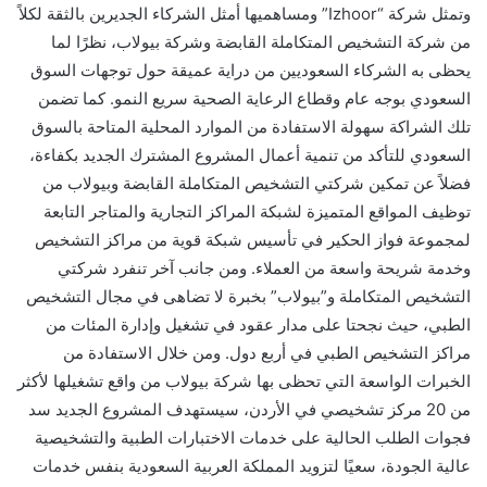
وتمثل شركة “Izhoor” ومساهميها أمثل الشركاء الجديرين بالثقة لكلاً
من شركة التشخيص المتكاملة القابضة وشركة بيولاب، نظرًا لما
يحظى به الشركاء السعوديين من دراية عميقة حول توجهات السوق
السعودي بوجه عام وقطاع الرعاية الصحية سريع النمو. كما تضمن
تلك الشراكة سهولة الاستفادة من الموارد المحلية المتاحة بالسوق
السعودي للتأكد من تنمية أعمال المشروع المشترك الجديد بكفاءة،
فضلاً عن تمكين شركتي التشخيص المتكاملة القابضة وبيولاب من
توظيف المواقع المتميزة لشبكة المراكز التجارية والمتاجر التابعة
لمجموعة فواز الحكير في تأسيس شبكة قوية من مراكز التشخيص
وخدمة شريحة واسعة من العملاء. ومن جانب آخر تنفرد شركتي
التشخيص المتكاملة و”بيولاب” بخبرة لا تضاهى في مجال التشخيص
الطبي، حيث نجحتا على مدار عقود في تشغيل وإدارة المئات من
مراكز التشخيص الطبي في أربع دول. ومن خلال الاستفادة من
الخبرات الواسعة التي تحظى بها شركة بيولاب من واقع تشغيلها لأكثر
من 20 مركز تشخيصي في الأردن، سيستهدف المشروع الجديد سد
فجوات الطلب الحالية على خدمات الاختبارات الطبية والتشخيصية
عالية الجودة، سعيًا لتزويد المملكة العربية السعودية بنفس خدمات