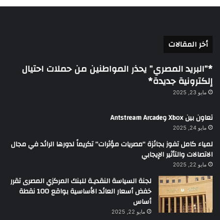
أخر المقالات
*”البريد المصري” يحذر المواطنين من حملات احتيال
إلكترونية جديدة*
مايو 23, 2025
تعاون بين Xbox وAntstream Arcade
مايو 24, 2025
لمياء كامل تفوز بجائزة “مصريات مؤثرات” تكريماً لدورها الرائد في مجال
الاتصالات والتأثير الإيجابي
مايو 22, 2025
لجنة السياسة النقديـة للبنك المركزي المصرى تقرر
خفض أسعار العائد الأساسية بواقع 100 نقطة
أساس
مايو 22, 2025