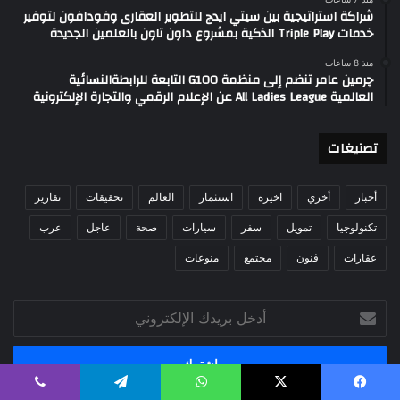
شراكة استراتيجية بين سيتي ايدج للتطوير العقارى وفودافون لتوفير
خدمات Triple Play الذكية بمشروع داون تاون بالعلمين الجديدة
منذ 8 ساعات
چرمين عامر تنضم إلى منظمة G100 التابعة للرابطةالنسائية
العالمية All Ladies League عن الإعلام الرقمي والتجارة الإلكترونية
تصنيغات
أخبار
أخري
اخيره
استثمار
العالم
تحقيقات
تقارير
تكنولوجيا
تمويل
سفر
سيارات
صحة
عاجل
عرب
عقارات
فنون
مجتمع
منوعات
أدخل
بريدك
الإلكتروني
يسبوك
‫X
واتساب
تيلقرام
ڤايبر