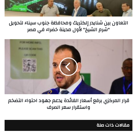
سيناء
لتحويل
"شرم
التعاون بين شنايدر إلكتريك ومحافظة جنوب سيناء لتحويل
الشيخ"
"شرم الشيخ" لأول مدينة خضراء في مصر
لأول
مدينة
خضراء
قرار
في
المركزي
مصر
برفع
أسعار
الفائدة
يدعم
جهود
احتواء
التضخم
قرار المركزي برفع أسعار الفائدة يدعم جهود احتواء التضخم
واستقرار
واستقرار سعر الصرف
سعر
الصرف
مقالات ذات صلة