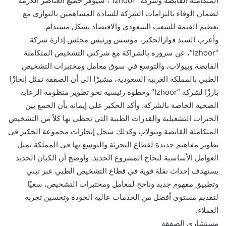
المتكاملة القابضة وشركة “Izhoor”، سيوفر جميع العناصر اللازمة
لضمان الوفاء بالتزامات الشركة للسادة المساهمين بالتوازي مع
تعظيم القيمة للشعب السعودي والاقتصاد بشكل مستدام.
وأعرب السيد فوازالحكير، مؤسس ورئيس مجلس إدارة شركة
“Izhoor”، عن سروره بالشراكة مع شركتي التشخيص المتكاملة
القابضة وبيولاب، والتوسع في سوق معامل ومختبرات التشخيص
الطبي بالمملكة العربية السعودية، مشيرًا إلى أن الصفقة تمثل إنجازًا
بارزًا لشركة “Izhoor” وخطوة رئيسية نحو تطوير منظومة الرعاية
الصحية الخاصة بالشركة. وأكد الحكير على إيمانه بأن الجمع بين
الخبرات التشغيلية والقدرات الطبية التي تحظى بها كلاً من التشخيص
المتكاملة القابضة وبيولاب وكذلك سجل إنجازات مجموعة الحكير في
تطوير مفاهيم جديدة لقطاع التجزئة والتوسع بها في المملكة تمثل
العوامل الأساسية لنجاح المشروع الجديد. وأوضح أن الكيان الجديد
يستهدف إحداث نقلة قوية في قطاع التشخيص الطبي عبر تبني
وتطبيق مفهوم جديد وناجح لمعامل ومختبرات التشخيص، سعيًا
لتقديم مستوى أفضل من الخدمات عالية الجودة وتحسين تجربة
العملاء.
مستشاري الصفقة