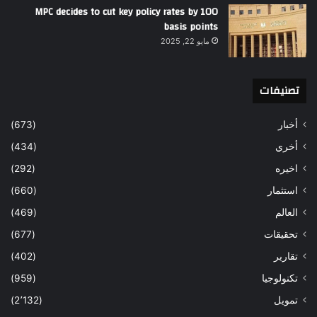
MPC decides to cut key policy rates by 100
basis points
مايو 22, 2025
تصنيفات
أخبار
(673)
أخري
(434)
اخيره
(292)
استثمار
(660)
العالم
(469)
تحقيقات
(677)
تقارير
(402)
تكنولوجيا
(959)
تمويل
(2٬132)