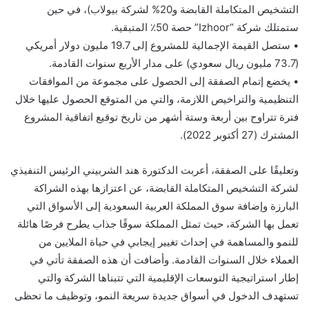
التشخيص المتكاملة القابضة و20% لشركة بيولاب)، في حين
ستمتلك شركة “Izhoor” حصة 50٪ المتبقية.
• ستصل القيمة الإجمالية للمشروع إلى 19.7 مليون دولار أمريكي
(73.7 مليون ريال سعودي) على مدار الأربع سنوات القادمة.
• يخضع إتمام الصفقة إلى الحصول على مجموعة من الموافقات
التنظيمية والتراخيص اللازمة، والتي من المتوقع الحصول عليها خلال
فترة تتراوح بين أربعة وستة أشهر من تاريخ توقيع اتفاقية المشروع
المشترك (27 أكتوبر 2022).
وتعليقًا على الصفقة، أعربت الدكتورة هند الشربيني الرئيس التنفيذي
لشركة التشخيص المتكاملة القابضة، عن اعتزازها بهذه الشراكة
البارزة وإضافة سوق المملكة العربية السعودية إلى الأسواق التي
تعمل بها الشركة، حيث تمثل المملكة سوقًا جذاب يطرح فرصًا هائلة
للنمو والمساهمة في إحداث تغيير إيجابي في حياة الملايين من
العملاء خلال السنوات القادمة. وأضافت أن هذه الصفقة تأتي في
إطار استراتيجية التوسعات الإقليمية التي تتبناها الشركة والتي
تستهدف الدخول في أسواق جديدة سريعة النمو، وتوظيف ما تحظى