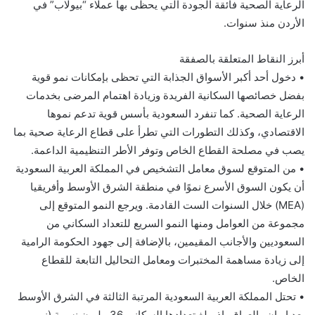
الرعاية الصحية فائقة الجودة التي يحظى بها عملاء “بيولاب” في
الأردن منذ سنوات.
أبرز النقاط المتعلقة بالصفقة
• دخول أحد أكبر الأسواق الجذابة التي تحظى بإمكانات نمو قوية
بفضل خصائصها السكانية الفريدة وزيادة اهتمام المرضى بخدمات
الرعاية الصحية. كما تنفرد السعودية بأسس قوية تدعم نموها
الاقتصادي، وكذلك التطورات التي تطرأ على قطاع الرعاية صحية بما
يصب في مصلحة القطاع الخاص وتوفر الأطر التنظيمية الداعمة.
• من المتوقع لسوق معامل التشخيص في المملكة العربية السعودية
أن يكون السوق الأسرع نموًا في منطقة الشرق الأوسط وأفريقيا
(MEA) خلال السنوات الست القادمة. ويرجع النمو المتوقع إلى
مجموعة من العوامل ومنها النمو السريع للتعداد السكاني من
السعوديين والأجانب المقيمين، بالإضافة إلى جهود الحكومة الرامية
إلى زيادة مساهمة المختبرات ومعامل التحاليل التابعة للقطاع
الخاص.
• تحتل المملكة العربية السعودية المرتبة الثالثة في الشرق الأوسط
بعد إيران والعراق، إذ يبلغ تعدادها السكاني 36 مليون نسمة (نمو