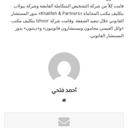
قامت كلاً من شركة التشخيص المتكاملة القابضة وشركة بيولاب
بتكليف مكتب المحاماة «Khalifeh & Partners» بدور المستشار
القانوني خلال تنفيذ الصفقة. وقامت شركة Izhoor بتكليف مكتب
«وائل العيسى محامون ومستشارون قانونيون» و«دينتون» بدور
المستشار القانوني.
أحمد فتحي
موقع
الويب