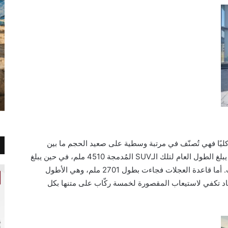
ليًا فهي
تُصنّف في مرتبة وسطية على صعيد الحجم ما بين
لغ الطول العام لتلك الـ
SUV
المُدمجة 4510 ملم، في حين يبلغ
العرض والارتفاع 1865 و1650 ملم على الترتيب. أما قاعدة العجلات فجاءت بطول 2701 ملم، وهي الأطول
بعاد تكفي لاستيعاب المقصورة لخمسة ركّاب على متنها بكل