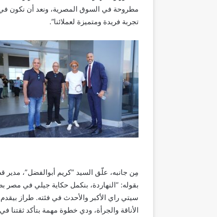
مطروحة في السوق المصرية
،
ونعد
أن نكون في
تجربة فريدة ومتميزة
لعملائنا”
.
مِن جانبه، علّق السيد “كريم أبوالفضل”، مدير 
بقوله: “
النهاردة، بنكمل حكاية جيلي في مصر بطر
سيتي راي
الأكبر والأحدث في فئته. طراز بيقدم
الأناقة والجرأة،
ودي خطوة مهمة بتأكد ثقتنا في