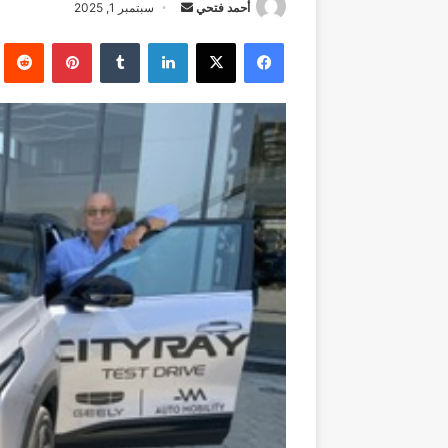
أرسل
أحمد فتحي
سبتمبر 1, 2025
بريدا
فيسبوك
‫X
لينكدإن
بينتيريست
إلكترونيا