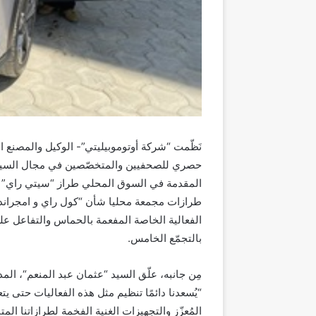
نَظّمت
“شركة أوتوموبيليتي”- الوكيل والمصن
حصري للصحفيين
و
المتخصّصين في مجال السيا
المقدمة في السوق المحلي طراز “سيتي راي” 
طرازات مجمعة محليا شأن “كول راي و امجراند”
الفعالية الخاصة
المفعمة بالحماس والتفاعل
عل
ب
التجمّع الخامس
.
مِن جانبه، علّق السيد “
عثمان
عبد المنع
م
“،
المد
“
يُسعد
نا
دائمًا تنظيم
مثل هذه الفعالي
ات حتى يت
المُعزّز والتجهيزات الغنية الفخمة لطرازاتنا المت