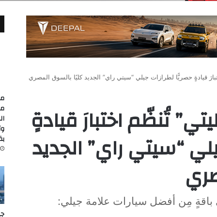
بارَ قيادةٍ حصريًّا لطرازات جيلي “سيتي راي” الجديد كليًا بالسوق المصري
مد
مع
” تُنظّم اختبارَ قيادةٍ
وت
يلي “سيتي راي” الجديد
بقيمة
صري
باقةٍ مِن أفضل سيارات علامة جيلي:
جي