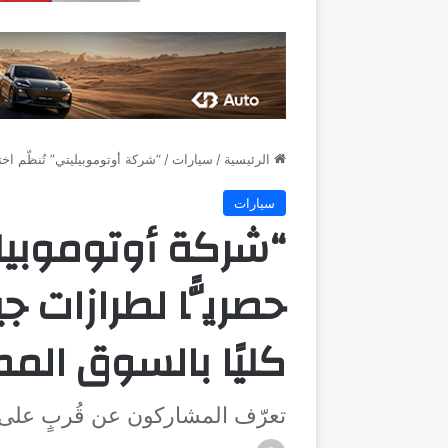
الرئيسية
/
سيارات
/
“شركة أوتوموبيليتي” تُنظّم اخت
سيارات
“شركة أوتوموبيليتي
حصريًّا لطرازات ج
كليًا بالسوق الم
تعرّف المشاركون عن قُربٍ على 