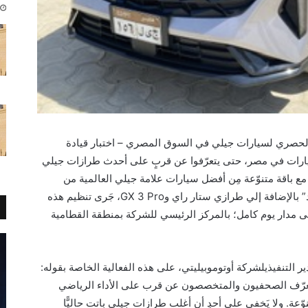
ع الحصري لسيارات جيلي في السوق المصري
–
اختبار قيادة
رات في مصر، حتى يتعرّفوا عن قرب
على
أحدث طرازات جيلي
مع
باقة متنوّعة مِن أفضل سيارات علامة
جيلي العالمية من
 بالإضافة إلي طرازي ستار راي و
GX 3 Pro
،
جَرى تنظيم هذه
ى
مدار يوم كامل
؛
بالمركز الرئيسي للشركة بمنطقة
القطامية
ير
التنفيذي
لشركة أوتوموبيليتي
، على هذه الفعالية الخاصة
بقوله
:
عرّف الصحفيون
والمتخصصون
عن قرب على الأداء الرياضي
نوّعة. ولا يَخفى على أحد
أن أغلب طرازات
جيلي
باتت حالي
ًّا