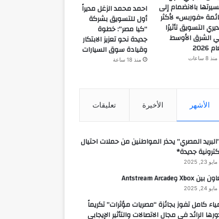
يرتها بالانضمام إلى
احمد محمد الزغل مديراً
ئمة «فوربس» لأكثر
أول للتسويق بشركة
يري التسويق تأثيرًا
“كيا مصر”: خطوة
 الشرق الأوسط
جديدة نحو تعزيز الابتكار
م 2026
وقيادة سوق السيارات
منذ 8 ساعات
منذ 18 ساعة
الأشهر
الأخيرة
تعليقات
البريد المصري” يحذر المواطنين من حملات احتيال
كترونية جديدة*
مايو 23, 2025
 بين Xbox وAntstream Arcade
مايو 24, 2025
ياء كامل تفوز بجائزة “مصريات مؤثرات” تكريماً
ورها الرائد في مجال الاتصالات والتأثير الإيجابي