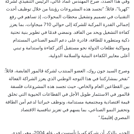
وفي هذا الصدد، صرح المهندس عماد غالي، الرئيس التنفيذي لشركة
“كهربا”، قائلاً: “تجسد هذه المشروعات رؤيتنا من خلال توظيف أحدث
التقنيات في تصميم وتشغيل محطات المحولات، إذ تساهم في رفع
إجمالي القدرة المركبة للشركة إلى حوالي 710 ميجاوات، بما يعزز
كفاءة التشغيل ويحد من الفاقد. ونمضي قدمًا في تطوير بنية تحتية
ذكية ومتطورة للطاقة، قادرة على دعم النمو الصناعي المستدام
ومواكبة تطلعات الدولة نحو مستقبل أكثر كفاءة واستدامة و تبني
أعلى معايير الكفاءة البيئية والسلامة الدولية،
وصرح السيد جون روك، العضو المنتدب لشركة ڤالمور القابضة، قائلاً:
“نفخر بمشاركتنا في هذا التوجه الوطني الذي يعزز الشراكة الفعالة
بين القطاعين العام والخاص، حيث تجسد هذه المشروعات فلسفة
ڤالمور في الاستثمار طويل الأجل في القطاعات الحيوية التي تخلق
قيمة اقتصادية ومجتمعية مستدامة، ونوظف خبراتنا لدعم أمن الطاقة
وتحفيز النمو الصناعي، بما يسهم في تعزيز تنافسية الاقتصاد
المصري إقليميًا.”
الجدير بالذكر أن شركة كهربا تأسست في عام 2004، وهي إحدى