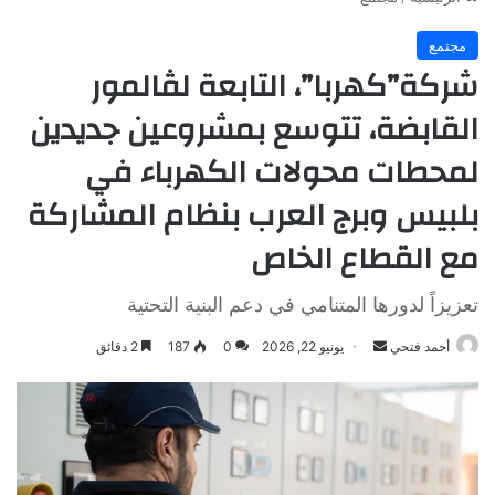
مجتمع
شركة”كهربا”، التابعة لڤالمور
القابضة، تتوسع بمشروعين جديدين
لمحطات محولات الكهرباء في
بلبيس وبرج العرب بنظام المشاركة
مع القطاع الخاص
تعزيزاً لدورها المتنامي في دعم البنية التحتية
أرسل
أحمد فتحي
يونيو 22, 2026
0
187
2 دقائق
بريدا
إلكترونيا