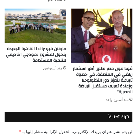
ماونتن فيو I city القاهرة الجديدة
يتحول لمشروع نموذجي اكاديمي
للتنمية المستدامة
ڤودافون مصر تطلق أكبر استثمار
منذ أسبوعين
رياضي في المنطقة، في خطوة
تاريخية لتعزيز دور التكنولوجيا
وإعادة تعريف مستقبل الرياضة
المصرية”
منذ أسبوع واحد
اترك تعليقاً
لن يتم نشر عنوان بريدك الإلكتروني.
الحقول الإلزامية مشار إليها بـ
*