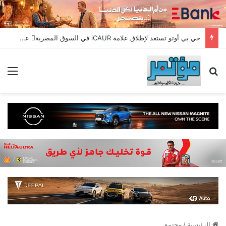
جي بي أوتو تستعد لإطلاق علامة iCAUR في السوق المصرية علامة عالمية جديدة لسيارات الطاقة الجديدة تجمع بين التكنولوجيا الذكية والتصميم الجريء وروح المغامر
بحث عن
الق
الرئيسية
/
مجتمع