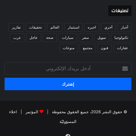
تصنيغات
أخبار
أخري
اخيره
استثمار
العالم
تحقيقات
تقارير
تكنولوجيا
تمويل
سفر
سيارات
صحة
عاجل
عرب
عقارات
فنون
مجتمع
منوعات
أدخل
بريدك
الإلكتروني
© حقوق النشر 2026، جميع الحقوق محفوظة |
المؤتمر
|
اخلاء
المسؤوليّة