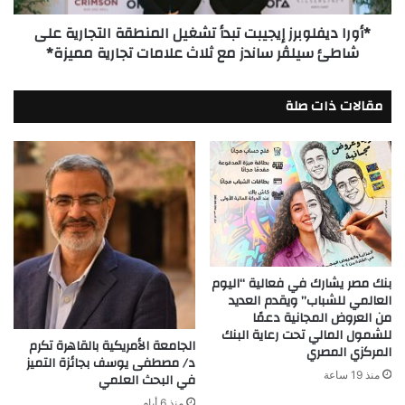
شاطئ
*أورا ديفلوبرز إيجيبت تبدأ تشغيل المنطقة التجارية على
سيلڤر
شاطئ سيلڤر ساندز مع ثلاث علامات تجارية مميزة*
ساندز
مع
ثلاث
مقالات ذات صلة
علامات
تجارية
مميزة*
بنك مصر يشارك في فعالية “اليوم
العالمي للشباب” ويقدم العديد
من العروض المجانية دعمًا
للشمول المالي تحت رعاية البنك
الجامعة الأمريكية بالقاهرة تكرم
المركزي المصري
د/ مصطفى يوسف بجائزة التميز
منذ 19 ساعة
في البحث العلمي
منذ 6 أيام