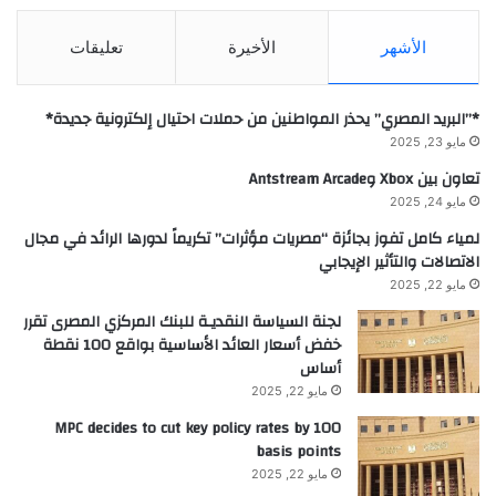
الأشهر
الأخيرة
تعليقات
*”البريد المصري” يحذر المواطنين من حملات احتيال إلكترونية جديدة*
مايو 23, 2025
تعاون بين Xbox وAntstream Arcade
مايو 24, 2025
لمياء كامل تفوز بجائزة “مصريات مؤثرات” تكريماً لدورها الرائد في مجال
الاتصالات والتأثير الإيجابي
مايو 22, 2025
لجنة السياسة النقديـة للبنك المركزي المصرى تقرر
خفض أسعار العائد الأساسية بواقع 100 نقطة
أساس
مايو 22, 2025
MPC decides to cut key policy rates by 100
basis points
مايو 22, 2025