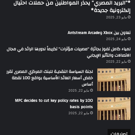
*”البريد المصري” يحذر المواطنين من حملات احتيال
إلكترونية جديدة*
مايو 23, 2025
تعاون بين Xbox وAntstream Arcade
مايو 24, 2025
لمياء كامل تفوز بجائزة “مصريات مؤثرات” تكريماً لدورها الرائد في مجال
الاتصالات والتأثير الإيجابي
مايو 22, 2025
لجنة السياسة النقديـة للبنك المركزي المصرى تقرر
خفض أسعار العائد الأساسية بواقع 100 نقطة
أساس
مايو 22, 2025
MPC decides to cut key policy rates by 100
basis points
مايو 22, 2025
تصنيفات