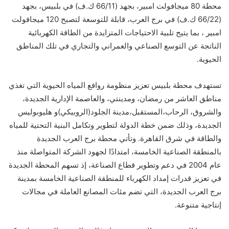
محطة 80 ميجافولت امبير، بجهد (66/11 ك.ف) في بلبيس، بجهد
(66/22 ك.ف) في برج العرب، قابلة للتوسعة لتصبح 120 ميجافولت
امبير ، بما يتيح تلبية الاحتياجات المتزايدة من الطاقة الكهربائية
الناتجة عن التوسع الصناعي والعمراني والتجاري في تلك المناطق
الحيوية.
تستهدف محطة بلبيس تعزيز منظومة روافع المياه الحيوية التي تغذي
مناطق العاشر من رمضان، ومدينتي، والعاصمة الإدارية الجديدة،
والشروق، الرحاب،المستقبل،مدينة الجلود(الروبيكي)و هليوبوليس
الجديدة، وذلك ضمن خطة الدولة لتطوير وتكامل البنية التحتية للمياه
والطاقة في شرق القاهرة. وتأتي محطة برج العرب الجديدة
بالمنطقة الصناعية الخامسة، امتدادًا لجهود الشركة المتواصلة منذ
عام 2004 في دعم وتطوير قطاع الصناعة، إذ تسهم المحطة الجديدة
في تعزيز قدرات إمداد الكهرباء للمنطقة الصناعية الخامسة بمدينة
برج العرب الجديدة، التي تضم مئات المصانع العاملة في مجالات
إنتاجية متنوعة.