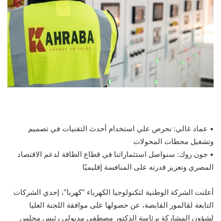
• عماد غالي: نحرص علي استخدام أحدث التقنيات في تصميم
وتشغيل محطات المحولات
• جون روك: سنواصل استثماراتنا في قطاع الطاقة لدعم الاقتصاد
المصري وتعزيز قدرته على المنافسة إقليميًا
أعلنت الشركة الوطنية لتكنولوجيا الكهرباء “كهربا”، إحدي الشركات
التابعة لڤالمور القابضة، عن حصولها على موافقة اللجنة العليا
لشؤون المشاركة برئاسة الدكتور مصطفي مدبولي رئيس مجلس