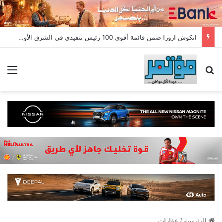
انكوش ارورا ضمن قائمة أقوى 100 رئيس تنفيذي في الشرق الأوسط لعام 2026 في قائمة فوربس الشرق الأوسط”
بحث عن
الق
الرئيسية
/
عقارات