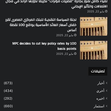
لمياء كامل تفوز بجائزة “مصريات مؤثرات” تكريماً لدورها الرائد في مجال
الاتصالات والتأثير الإيجابي
مايو 22, 2025
لجنة السياسة النقديـة للبنك المركزي المصرى تقرر
خفض أسعار العائد الأساسية بواقع 100 نقطة
أساس
مايو 22, 2025
MPC decides to cut key policy rates by 100
basis points
مايو 22, 2025
تصنيفات
أخبار
(673)
أخري
(434)
اخيره
(292)
استثمار
(660)