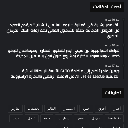
أحدث المقالات
منذ 16 ساعة
بنك مصر يشارك في فعالية “اليوم العالمي للشباب” ويقدم العديد
من العروض المجانية دعمًا للشمول المالي تحت رعاية البنك المركزي
المصري
منذ 16 ساعة
شراكة استراتيجية بين سيتي ايدج للتطوير العقارى وفودافون لتوفير
خدمات Triple Play الذكية بمشروع داون تاون بالعلمين الجديدة
منذ 17 ساعة
چرمين عامر تنضم إلى منظمة G100 التابعة للرابطةالنسائية
العالمية All Ladies League عن الإعلام الرقمي والتجارة الإلكترونية
تصنيغات
أخبار
أخري
اخيره
استثمار
العالم
تحقيقات
تقارير
تكنولوجيا
تمويل
سفر
سيارات
صحة
عاجل
عرب
عقارات
فنون
مجتمع
منوعات