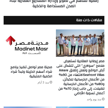
رقمية تساهم في تطوير وإدارة المشاريع العقارية لبناء
المدن المستدامة والذكية
في
تطوير
وإدارة
مقالات ذات صلة
المشاريع
العقارية
لبناء
المدن
المستدامة
والذكية
مصر إيطاليا العقارية تستعرض
ملامح “سولاري” التي تتشكل على
مدينة مصر تواصل تنفيذ برنامج
أرض الواقع وتعلن إطلاق Amare
شراء أسهم الخزينة وتبدأ شراء
Seafront Villasالانتهاء من 90%
الكمية المتبقية
من الأعمال الخرسانية للكبائن،
منذ 3 أيام
و80% من الأعمال الخرسانية
للفيلات، إلى جانب إنجاز 70% من
أعمال تسوية الأراضي
منذ يوم واحد