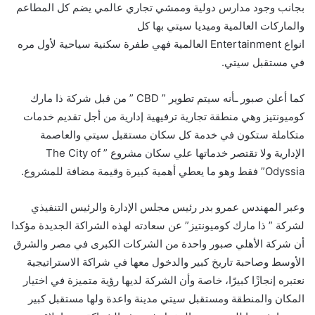
بجانب وجود مدارس دولية وممشي تجاري عالمي يضم كل المطاعم
والماركات العالمية وميديا سيتي بها كل
انواع
Entertainment
العالمية فهي طفرة سكنية سياحية لأول مره
في مستقبل سيتي.
كما أعلن صبور ـأنه سيتم تطوير ”
CBD
” من قبل شركة
ذا مارك
كوميونتيز
وهي منطقة تجارية ترفيهية إدارية من أجل تقديم خدمات
متكاملة ستكون في خدمة كل سكان مستقبل سيتي والعاصمة
الإدارية ولا تقتصر خدماتها علي سكان مشروع ”
The City of
Odyssia
” فقط وهو ما يعطي أهمية كبيرة وقيمة مضافة للمشروع.
وعبر المهندس عمرو بدر رئيس مجلس الإدارة والرئيس التنفيذي
لشركة ”
ذا مارك كوميونتيز
” عن سعادته لهذه الشراكة الجديدة مؤكدا
أن شركة الأهلي صبور واحدة من الشركات الكبرى في مصر والشرق
الأوسط وصاحبة تاريخ كبير والدخول معها في شراكة الاستراتيجية
نعتبره إنجازًا كبيرًا، خاصة وأن الشركة لديها رؤية متميزة في اختيار
المكان والمنطقة ومستقبل سيتي مدينة واعدة ولها مستقبل كبير