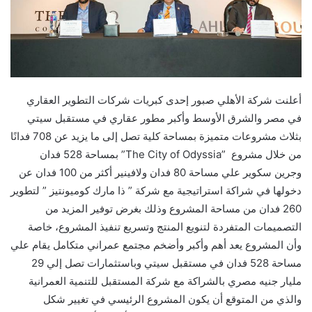
أعلنت شركة الأهلي صبور إحدى كبريات شركات التطوير العقاري
في مصر والشرق الأوسط وأكبر مطور عقاري في مستقبل سيتي
بثلاث مشروعات متميزة بمساحة كلية تصل إلى ما يزيد عن 708 فدانًا
من خلال مشروع
The City of Odyssia”
” بمساحة 528 فدان
وجرين سكوير علي مساحة 80 فدان ولافينير أكثر من 100 فدان عن
دخولها في شراكة استراتيجية مع شركة ” ذا مارك كوميونتيز ” لتطوير
260 فدان من مساحة المشروع وذلك بغرض توفير المزيد من
التصميمات المتفردة لتنويع المنتج وتسريع تنفيذ المشروع، خاصة
وأن المشروع يعد أهم وأكبر وأضخم مجتمع عمراني متكامل يقام علي
مساحة 528 فدان في مستقبل سيتي وباستثمارات تصل إلي 29
مليار جنيه مصري بالشراكة مع شركة المستقبل للتنمية العمرانية
والذي من المتوقع أن يكون المشروع الرئيسي في تغيير شكل