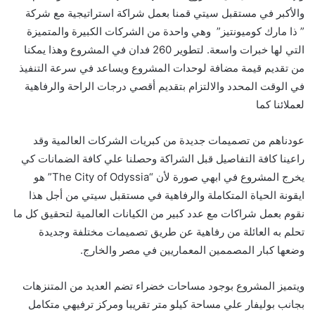
والأكبر في مستقبل سيتي قمنا بعمل شراكة استراتيجية مع شركة
”
ذا مارك كوميونتيز
” وهي واحدة من الشركات الكبيرة والمتميزة
التي لها خبرات واسعة. لتطوير 260 فدان في المشروع وهذا يمكنا
من تقديم قيمة مضافة لوحدات المشروع ويساعد في سرعة التنفيذ
في الوقت المحدد والالتزام بتقديم أقصي درجات الراحة والرفاهية
لعملائنا كما
عودناهم من تصميمات جديدة من كبريات الشركات العالمية وقد
راعينا كافة التفاصيل قبل الشراكة وحصلنا علي كافة الضمانات كي
يخرج المشروع في ابهي صورة لأن “
The City of Odyssia
” هو
ايقونة الحياة المتكاملة والرفاهية في مستقبل سيتي من أجل هذا
نقوم بعمل شراكات مع عدد كبير من الكيانات العالمية لتحقيق كل ما
تحلم به العائلة من رفاهية عن طريق تصميمات مختلفة وجديدة
وضعها كبار المصممين المعماريين في مصر والخارج.
ويتميز المشروع بوجود مساحات خضراء تضم العديد من المتنزهات
بجانب بوليفار
علي مساحة كيلو متر تقريبا ومركز ترفيهي متكامل