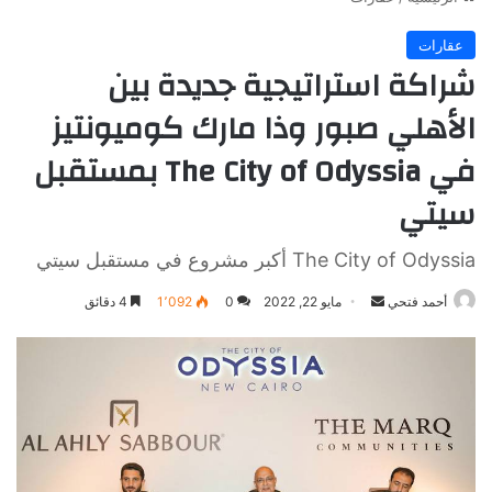
عقارات
شراكة استراتيجية جديدة بين
الأهلي صبور وذا مارك كوميونتيز
في The City of Odyssia بمستقبل
سيتي
The City of Odyssia أكبر مشروع في مستقبل سيتي
أرسل
أحمد فتحي
مايو 22, 2022
0
1٬092
4 دقائق
بريدا
إلكترونيا