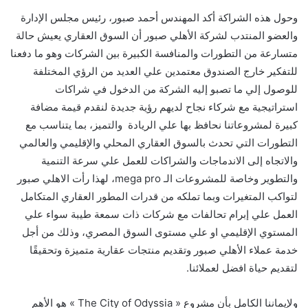
وحول هذه الشراكة أكد المهندس أحمد صبور، رئيس مجلس الإدارة
والعضو المنتدب لشركة الأهلي صبور أن السوق العقاري يعيش حالة
متسارعة من التطورات والمنافسة الكبيرة بين الشركات وهو ما دفعنا
للتفكير خارج الصندوق معتمدين علي العديد من الرؤي المختلفة
للوصول إلي ما تصبو إليه الشركة من الدخول في شراكات
استراتيجية مع شركاء نجاح لديهم رؤية جديدة لنقدم قيمة مضافة
كبيرة لمشروعاتنا نحافظ بها علي الريادة والتميز، بما يتناسب مع
التطورات التي تحدث بالسوق العقاري المحلي والإقليمي والعالمي
والاتجاه إلى الاندماجات والشراكات للعمل علي سرعة التنمية
والتطوير وخاصة للمشروعات الـ
mega pro
، لهذا رأت الاهلي صبور
لتواكب المتغيرات وبما تملكه من قدرات المطور العقاري المتكامل
العمل علي إبرام تحالفات مع شركات ذات سمعة طيبة سواء علي
المستوي الإقليمي او علي مستوى السوق المصري، وذلك من أجل
خدمة عملاء الأهلي صبور وتقديم منتجات عقارية متميزة وتحقيقًا
لتقديم حياة افضل لعملائنا.
ولإيماننا الكامل بأن مشروع «
The City of Odyssia
» هو الأهم