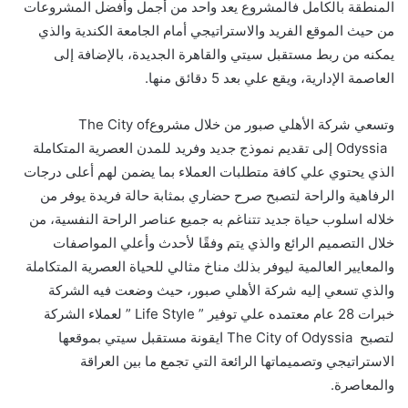
المنطقة بالكامل
فالمشروع يعد
واحد من أجمل وأفضل المشروعات
من حيث الموقع الفريد والاستراتيجي أمام الجامعة الكندية والذي
يمكنه من ربط مستقبل سيتي والقاهرة الجديدة، بالإضافة إلى
العاصمة الإدارية، ويقع علي بعد 5 دقائق منها.
وتسعي شركة الأهلي صبور من خلال مشروع
The City of
Odyssia
إلى تقديم نموذج جديد وفريد للمدن العصرية المتكاملة
الذي يحتوي علي كافة متطلبات العملاء بما يضمن لهم أعلى درجات
الرفاهية والراحة لتصبح صرح حضاري بمثابة حالة فريدة يوفر من
خلاله اسلوب حياة جديد تتناغم به جميع عناصر الراحة النفسية، من
خلال التصميم الرائع والذي يتم وفقًا لأحدث وأعلي المواصفات
والمعايير العالمية ليوفر بذلك مناخ مثالي للحياة العصرية المتكاملة
والذي تسعي إليه شركة الأهلي صبور، حيث وضعت فيه الشركة
خبرات 28 عام معتمده علي توفير ”
Life Style
” لعملاء الشركة
لتصبح
The City of Odyssia
ايقونة مستقبل سيتي بموقعها
الاستراتيجي وتصميماتها الرائعة التي تجمع ما بين العراقة
والمعاصرة.