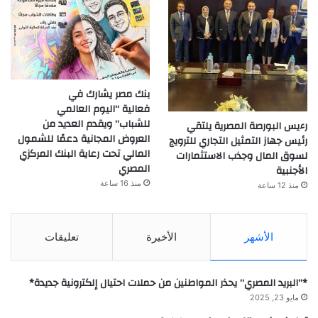
بنك مصر يشارك في
فعالية “اليوم العالمي
للشباب” ويقدم العديد من
رءيس البورصة المصرية يلتقي
العروض المجانية دعمًا للشمول
رئيس جهاز التمثيل التجاري للترويج
المالي تحت رعاية البنك المركزي
لسوق المال وجذب الاستثمارات
المصري
الأجنبية
منذ 16 ساعة
منذ 12 ساعة
الأشهر
الأخيرة
تعليقات
*”البريد المصري” يحذر المواطنين من حملات احتيال إلكترونية جديدة*
مايو 23, 2025