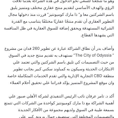
وهو ما شجعنا للسعي نحو الدخول في هذه الشراكة بعدما تلاقت
الرؤي والهدف الأساسي لتقديم منتج عقاري مختلف ومتميز يليق
باسم الشركتين معا و”
ذا مارك كوميونتيز
” قررت منذ دخولها مجال
التطوير العقاري أن تقدم منتجًا عقاريًا مختلفًا يتناسب مع القدرة
الشرائية المستهدفة ويحقق إضافة للسوق العقارية في ظل المنافسة
التي يشهدها القطاع.
وأضاف بدر أن نطاق الشراكة عبارة عن تطوير 260 فدان من مشروع
”
The City of Odyssia
” نستهدف به تقديم منتج جديد في السوق
من حيث التصميمات كي تليق باسم الشركتين والتي تعتمد علي
الابتكارات الحديثة وسيكون به كمباوند سكني كبير بجانب تطوير
منطقة
CBD
التجارية الإدارية والتي تقدم الخدمات المتكاملة خاصة
وان موقع المشروع المتميز يؤكد قدراتنا علي تحقيق أحلام العملاء
أكد د. تامر عرفان نائب الرئيس التنفيذي لشركة الأهلي صبور علي
أهمية الشراكة مع ذا مارك كوميونتيز كواحدة من الشركات التي تتمتع
بسمعة طيبة في السوق ولديهم مجموعة من الأفكار الجديدة
والتصميمات المختلفة التي ستضيف جمال ورونق كبير علي