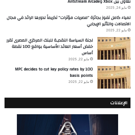
تعاون بين Xbox وAntstream Arcade
مايو 24, 2025
لمياء كامل تفوز بجائزة “مصريات مؤثرات” تكريماً لدورها الرائد في مجال
الاتصالات والتأثير الإيجابي
مايو 22, 2025
لجنة السياسة النقديـة للبنك المركزي المصرى تقرر
خفض أسعار العائد الأساسية بواقع 100 نقطة
أساس
مايو 22, 2025
MPC decides to cut key policy rates by 100
basis points
مايو 22, 2025
الإعلانات