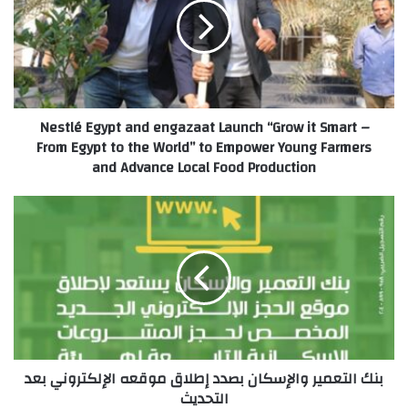
engazaat
Launch
“Grow
it
Smart
–
Nestlé Egypt and engazaat Launch “Grow it Smart –
From
From Egypt to the World” to Empower Young Farmers
Egypt
and Advance Local Food Production
to
the
World”
بنك
to
التعمير
Empower
والإسكان
Young
بصدد
Farmers
إطلاق
and
موقعه
Advance
الإلكتروني
Local
بعد
Food
التحديث
بنك التعمير والإسكان بصدد إطلاق موقعه الإلكتروني بعد
Production
التحديث