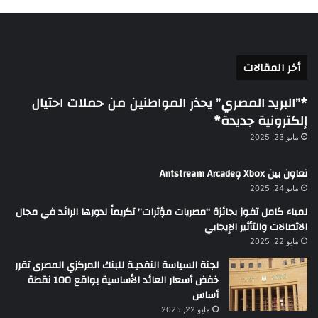
أخر المقالات
*”البريد المصري” يحذر المواطنين من حملات احتيال
إلكترونية جديدة*
مايو 23, 2025
تعاون بين Xbox وAntstream Arcade
مايو 24, 2025
لمياء كامل تفوز بجائزة “مصريات مؤثرات” تكريماً لدورها الرائد في مجال
الاتصالات والتأثير الإيجابي
مايو 22, 2025
لجنة السياسة النقديـة للبنك المركزي المصرى تقرر
خفض أسعار العائد الأساسية بواقع 100 نقطة
أساس
مايو 22, 2025