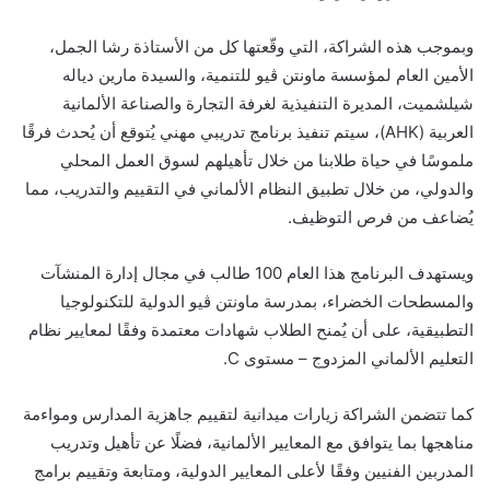
وبموجب هذه الشراكة، التي وقّعتها كل من الأستاذة رشا الجمل،
الأمين العام لمؤسسة ماونتن ڤيو للتنمية، والسيدة مارين دياله
شيلشميت، المديرة التنفيذية لغرفة التجارة والصناعة الألمانية
العربية (AHK)، سيتم تنفيذ برنامج تدريبي مهني يُتوقع أن يُحدث فرقًا
ملموسًا في حياة طلابنا من خلال تأهيلهم لسوق العمل المحلي
والدولي، من خلال تطبيق النظام الألماني في التقييم والتدريب، مما
يُضاعف من فرص التوظيف.
ويستهدف البرنامج هذا العام 100 طالب في مجال إدارة المنشآت
والمسطحات الخضراء، بمدرسة ماونتن ڤيو الدولية للتكنولوجيا
التطبيقية، على أن يُمنح الطلاب شهادات معتمدة وفقًا لمعايير نظام
التعليم الألماني المزدوج – مستوى C.
كما تتضمن الشراكة زيارات ميدانية لتقييم جاهزية المدارس ومواءمة
مناهجها بما يتوافق مع المعايير الألمانية، فضلًا عن تأهيل وتدريب
المدربين الفنيين وفقًا لأعلى المعايير الدولية، ومتابعة وتقييم برامج