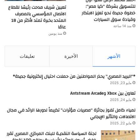
للتسويق بشركة “كيا مصر”:
تعيين شريف مدحت رئيسًا لقطاع
خطوة جديدة نحو تعزيز الابتكار
الاتصال المؤسسي بالمصرف
وقيادة سوق السيارات
المتحد بخبرة تمتد لأكثر من 18
عامًا
منذ 14 ساعة
منذ يومين
الأشهر
الأخيرة
تعليقات
*”البريد المصري” يحذر المواطنين من حملات احتيال إلكترونية جديدة*
مايو 23, 2025
تعاون بين Xbox وAntstream Arcade
مايو 24, 2025
لمياء كامل تفوز بجائزة “مصريات مؤثرات” تكريماً لدورها الرائد في مجال
الاتصالات والتأثير الإيجابي
مايو 22, 2025
لجنة السياسة النقديـة للبنك المركزي المصرى تقرر