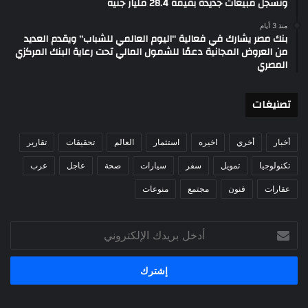
وتسجل مبيعات جديدة بقيمة 28.4 مليار جنيه
منذ 3 أيام
بنك مصر يشارك في فعالية “اليوم العالمي للشباب” ويقدم العديد
من العروض المجانية دعمًا للشمول المالي تحت رعاية البنك المركزي
المصري
تصنيغات
أخبار
أخري
اخيره
استثمار
العالم
تحقيقات
تقارير
تكنولوجيا
تمويل
سفر
سيارات
صحة
عاجل
عرب
عقارات
فنون
مجتمع
منوعات
أدخل
بريدك
الإلكتروني