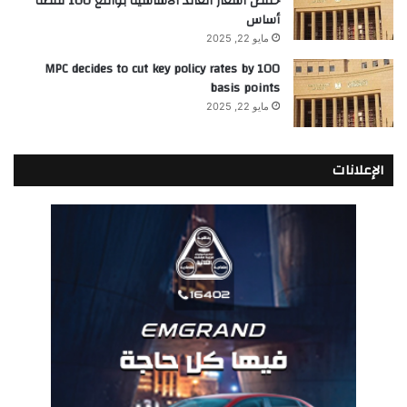
خفض أسعار العائد الأساسية بواقع 100 نقطة
أساس
مايو 22, 2025
MPC decides to cut key policy rates by 100
basis points
مايو 22, 2025
الإعلانات