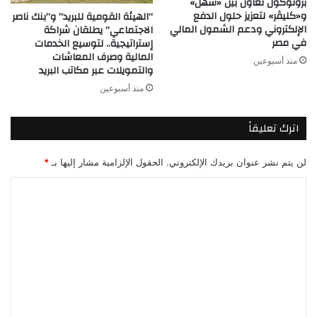
بروتوكول تعاون بين «سهل»
و«كليڤر» لتعزيز حلول الدفع
“الهيئة القومية للبريد” و”بنك ناصر
الإلكتروني ودعم الشمول المالي
الاجتماعي” يطلقان شراكة
في مصر
إستراتيجية.. لتوسيع الخدمات
المالية وصرف المعاشات
منذ أسبوعين
والتمويلات عبر مكاتب البريد
منذ أسبوعين
اترك تعليقاً
لن يتم نشر عنوان بريدك الإلكتروني.
الحقول الإلزامية مشار إليها بـ
*
ا
ل
ت
ع
ل
ي
ق