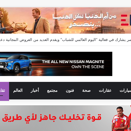
 ويجز وLege-Cy في أحدث حملاتها للترويج لسلسلة Galaxy A
يارات
عقارات
صحة
فنون
مجتمع
أخبار
العالم
تقا