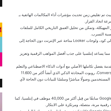
 لحظيًا للبيانات، حيث تم تقليص زمن تحديث مؤشرات أداء المكالمات الهاتفية بـ
ير المهيكلة، وتمكن من تحليل العمق التاريخي الكامل للملفات
3) البساطة: واجهات استخدام سهلة ولا تحتاج إلى كود، ولوحات Looker متاحة عبر الإنترنت دون الحاجة إلى
ت، مما يساعد إنتلسيا على جذب أفضل المواهب الرقمية وتعزيز
تقدمة بفضل تكاملها الأصلي مع أدوات الذكاء الاصطناعي والتعلم
الآلي من جوجل، ومن أبرز الأمثلة أداة ConverseQuery، روبوت المحادثة الذكي الذي أنشأ أكثر من 11.600
ح المستخدمين وصولًا مباشرًا وسلسًا للبيانات دون الحاجة لأي
تعكس هذه المبادرة نجاح اعتماد Google Workspace سابقًا من قِبل أكثر من 40,000 موظف في إنتلسيا، كما
ة رقمية مرنة، متصلة، ومرتكزة على الابتكار.