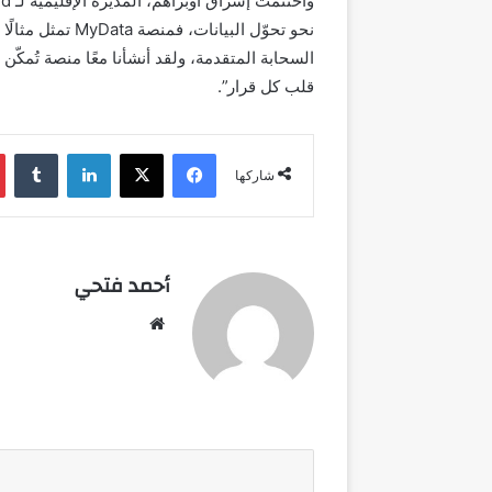
نحو تحوّل البيان
السحابة المتقدمة، ولقد أنشأنا معًا منصة تُمكّن
قلب كل قرار”.
فيسبوك
‫X
لينكدإن
شاركها
أحمد فتحي
موقع
الويب