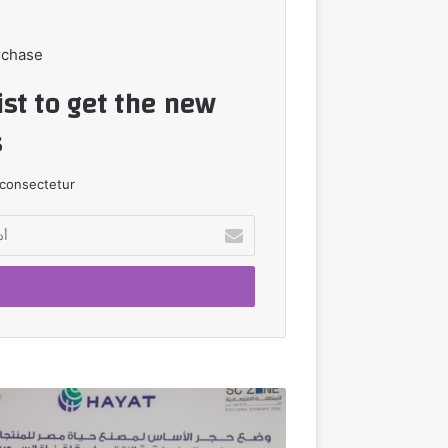
rchase
ist to get the new
!
consectetur.
أدخل
بريدك
الإلكتروني
رئيس
اقتصادية
قناة