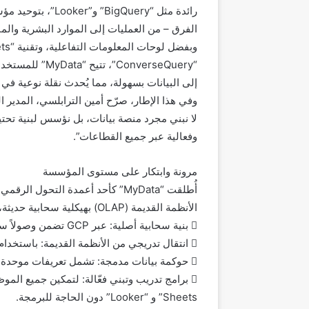
رائدة مثل “igQuery
الفرق – من العمليات إلى الموارد البشرية والما
“ConverseQuery”
إلى البيانات بسهولة، مما يُحدث نقلة نوعية في 
وفي هذا الإطار، صرّح أمين الترابلسي، المدير ال
لا نبني مجرد منصة بيانات، بل نؤسس لبنية تحتية
وفعالية عبر جميع القطاعات”.
مرونة وابتكار على مستوى المؤسسة
أُطلقت “MyData” كأحد أعمدة التح
الأنظمة القديمة (OLAP) بهيكلية سحابية حديثة، وتعتمد المنصة على أربعة ركائز أساسية:
 بنية سحابية أصلية: عبر GCP تضمن وصولاً سريعًا وآمنًا وقابلاً للتوسعة إلى بيانات المؤسسة.
 انتقال تدريجي من الأنظمة القديمة: باستخدام نهج “مكعب بمكعب” لضمان استمرارية الأعمال دون انقطاع.
 حوكمة بيانات مدمجة: تشمل تعريفات موحدة للمؤشرات، وآليات مراقبة جودة البيانات، وتتبع مصادرها.
Sheets” و “Looker” دون الحاجة للبرمجة.