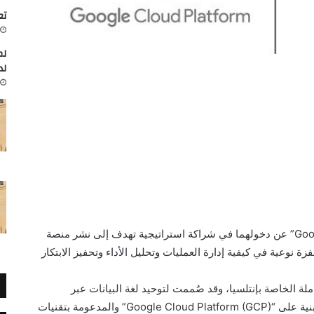
تعاون
لم
لد
أعلنت شركتا إنتلسيا وجوجل كلاود “Google Cloud” عن دخولهما في شراكة استراتيجية تهدف إلى نشر منصة
 الموحدة MyData، التي تُعد قفزة نوعية في كيفية إدارة العمليات وتحليل الأداء وتحفيز الابتكار
ة الشاملة الخاصة بإنتلسيا، وقد صُممت لتوحيد لغة البيانات عبر
مختلف أقسام الشركة، وتقوم هذه المنصة، المبنية على “Google Cloud Platform (GCP)” والمدعومة بتقنيات