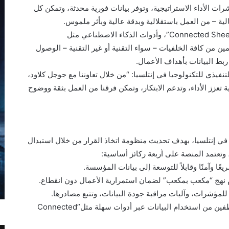
B” و”Looker”، بتوحيد مؤشرات الأداء الاستراتيجية، وتوفر بيانات فورية محدثة، وتمكن كل
لية – من العمل باستقلالية وبدقة عالية وبأثر ملموس.
وبفضل لوحات المعلومات التفاعلية، وتقنية “Connected Sheets”، وأدوات الذكاء الاصطناعي مثل
، تتيح “MyData” للمستخدمين من كافة الخلفيات – سواء التقنية أو غير التقنية – الوصول
ربط البيانات بأهداف الأعمال.
تنفيذي للتكنولوجيا في إنتلسيا: “من خلال تعاوننا مع جوجل كلاود،
 تعزز الأداء، وتدعم الابتكار، وتمكن فرقنا من العمل بثقة ووضوح
ول الرقمي في إنتلسيا، بهدف تحديث منظومة اتخاذ القرار من خلال استبدال
 برامج تدريب وتبني فعّالة: لتمكين جميع الموظفين من استخدام البيانات عبر أدوات سهلة مثل”Connected