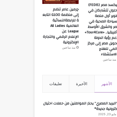
فيكسد مصر (FEDIS)
چرمين عامر تنضم
لول تتشاركان في
إلى منظمة G100 التابع
وير أول منصة
ة للرابطةالنسائية
سياحة الصحية في
العالمية All Ladies
ر والشرق الأوسط
League عن
وأفريقيا.. «Tour4Cure»
الإعلام الرقمي والتجارة
عم رؤية الدولة
الإلكترونية
حويل مصر إلى مركز
لمي للعلاج
منذ ساعتين
لاستشفاء
منذ ساعتين
الأشهر
الأخيرة
تعليقات
البريد المصري” يحذر المواطنين من حملات احتيال
كترونية جديدة*
مايو 23, 2025