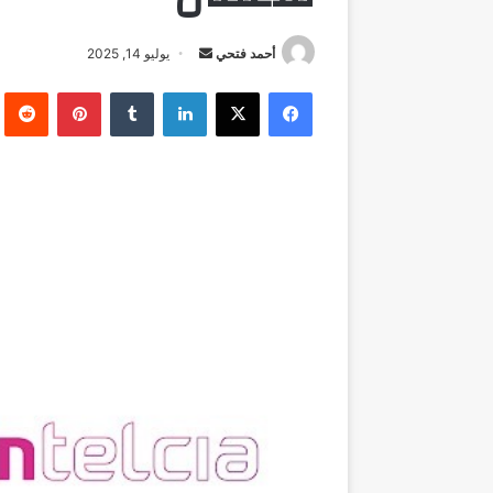
أرسل
أحمد فتحي
يوليو 14, 2025
بريدا
فيسبوك
‫X
لينكدإن
بينتيريست
إلكترونيا