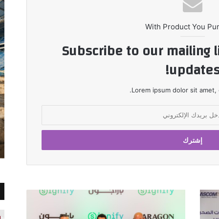
With Product You Pu
Subscribe to our mailing l
updates
Lorem ipsum dolor sit amet, 
مذكرة
تفاهم
بين