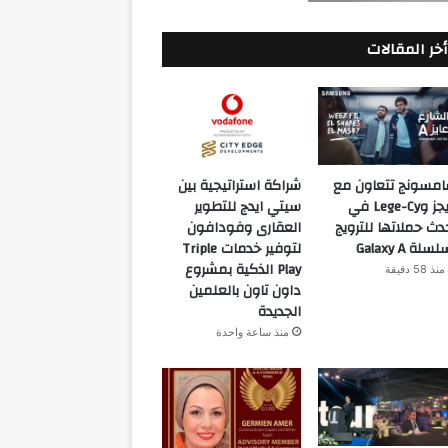
أخر المقالات
مسونج تتعاون مع
شراكة استراتيجية بين
ويجز وLege-Cy في
سيتي ايدج للتطوير
دث حملاتها للترويج
العقارى وفودافون
سلة Galaxy A
لتوفير خدمات Triple
Play الذكية بمشروع
منذ 58 دقيقة
داون تاون بالعلمين
الجديدة
منذ ساعة واحدة