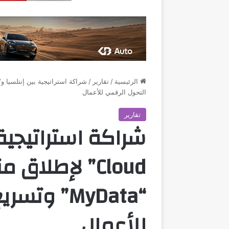
الرئيسية
/
تقارير
/
التحول الرقمي للأعمال
تقارير
Cloud” لإطلاق
“MyData” و
للأعمال