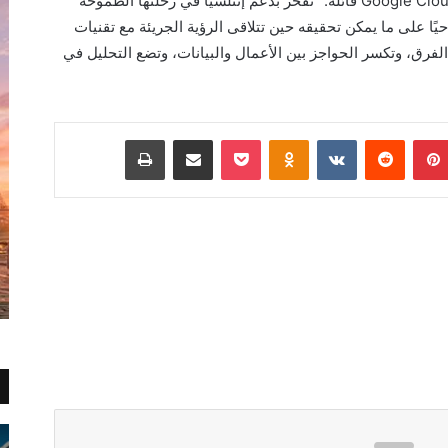
واختتمت إشراق أوبراهم، المديرة الإقليمية لـ Google Cloud قائلة: “نفخر بدعم إنتلسيا في رحلتها الطموحة
ات، فمنصة MyData تمثل مثالًا حيًا على ما يمكن تحقيقه حين تتلاقى الرؤية الجريئة مع تقنيات
 الفرق، وتكسر الحواجز بين الأعمال والبيانات، وتضع التحليل في
بينتيريست
Odnoklassniki
‫Pocket
مشاركة عبر البريد
طباعة