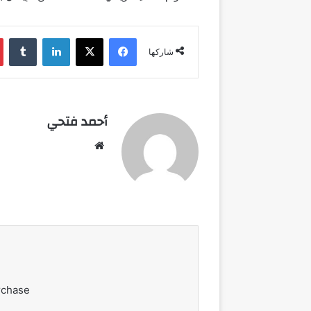
فيسبوك
‫X
لينكدإن
شاركها
أحمد فتحي
موقع
الويب
rchase