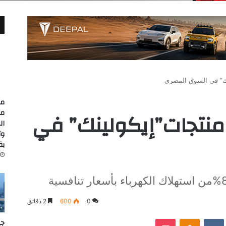
نك” في السوق المصري
مد
مع
نتجات”إيكولينك” في
وت
بقيمة
0
600
2 دقائق
‫Pocket
Odnoklassniki
جي