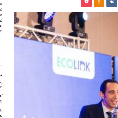
مس
قا
مد
في
لعا
*”
إل
تعاون
لم
لد