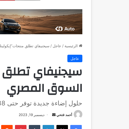
الرئيسية
/
عاجل
/
سيجنيفاي تطلق منتجات”إيكولي
عاجل
سيجنيفاي تطلق م
السوق المصري
حلول إضاءة جديدة توفر حتى 88%من استهلاك الكهرباء بأسعار تنافسية
أرسل
أحمد فتحي
ديسمبر 19, 2023
بريدا
فيسبوك
‫X
لينكدإن
بينتيريست
إلكترونيا