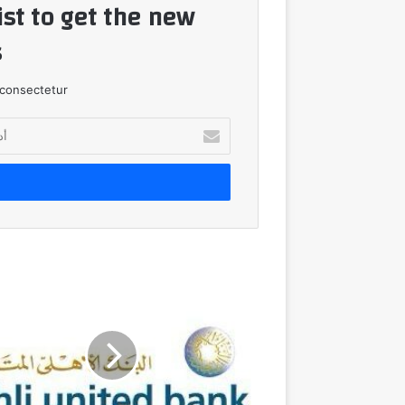
ist to get the new
!
consectetur.
أدخل
بريدك
الإلكتروني
البنك
الأهلي
المتحد
-
مصر
يستضيف
معرض