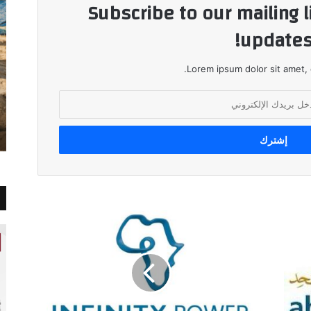
Subscribe to our mailing l
updates
Lorem ipsum dolor sit amet, 
انضمام
أكثر
من
10
دول
للتحالف
العالمي