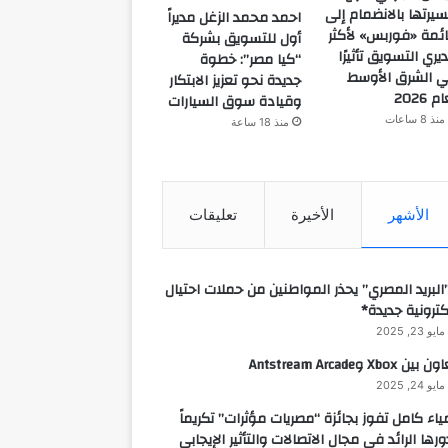
يرتها بالانضمام إلى
احمد محمد الزغل مديراً
ئمة «فوربس» لأكثر
أول للتسويق بشركة
يري التسويق تأثيرًا
“كيا مصر”: خطوة
 الشرق الأوسط
جديدة نحو تعزيز الابتكار
م 2026
وقيادة سوق السيارات
منذ 8 ساعات
منذ 18 ساعة
الأشهر
الأخيرة
تعليقات
البريد المصري” يحذر المواطنين من حملات احتيال
كترونية جديدة*
مايو 23, 2025
 بين Xbox وAntstream Arcade
مايو 24, 2025
ياء كامل تفوز بجائزة “مصريات مؤثرات” تكريماً
ورها الرائد في مجال الاتصالات والتأثير الإيجابي