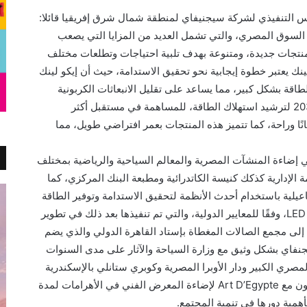
س التنفيذي لشركة سيجنيفاي لمنطقة شمال شرق إفريقيا قائلا:
 السوق المصري، والتي تشمل العديد من المزايا التي يصعب
نتجات جديدة، ومتنوعة بهدف تلبية احتياجات وتطلعات مختلف
ينك يعتبر خطوة إيجابية نحو تحقيق الاستدامة، حيث أن إيكو لينك
الطاقة بشكل كبير، مما يساعد على تقليل الانبعاثات الكربونية
وتحقيق الحياد الكربوني بما يدعم رؤية مصر 2030 لترشيد استهلاك الطاقة، للمساهمة في مستقبل أكثر
نًا وراحة، كما تتميز هذه المنتجات بعمر افتراضي طويل، مما
إضاءة المنشآت المصرية والمعالم السياحية والرياضية بمختلف
لإدارية كذكك كنيسة الكاتدرائية ومطبعة البنك المركزي، كما
عيلية باستخدام أحدث الأنظمة لتحقيق الاستدامة وتوفير الطاقة
بوحدات الإضاءة الصديقة للبيئة باستخدام تقنية LED، وفقًا للمعايير الدولية، والتي تم تنفيذها بعد ذلك في تطوير
 إلى مجمع الصالات المغطاة بإستاد القاهرة الدولي والذي يضم
فاي بشكل وثيق مع وزارة السياحة والآثار على مدى السنوات
صري الكبير ودار الأوبرا المصرية وكوبري ستانلي بالإسكندرية
وكوبري قصر النيل وشارع المعز، بالاضافة للتعاون مع Art D’Egypte لإضاءة المعرض الفني في الأهرامات لمدة