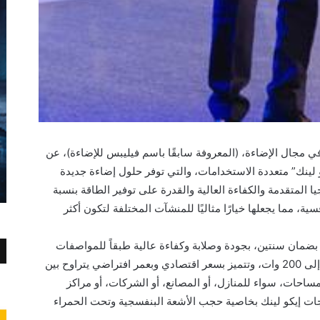
ي مجال الإضاءة، (المعروفة سابقًا باسم فيليبس للإضاءة)، عن
لينك” متعددة الاستخدامات، والتي توفر حلول إضاءة جديدة
ا المتقدمة والكفاءة العالية والقدرة على توفير الطاقة بنسبة
لى 88%، وبأسعار تنافسية، مما يجعلها خيارًا مثاليًا للمنشآت المختلفة لتكون أكثر
ً من إيكو لينك بضمان سنتين، بجودة وصلابة وكفاءة عالية طبقاً للمواصفات
العالمية، وبقدرات كهربائية تتراوح من 3.4 وات إلى 200 وات، وتتميز بسعر اقتصادي وبعمر افتراضي يتراوح بين
ب مختلف المساحات، سواء للمنازل، أو المصانع، أو الشركات، أو مراكز
ات إيكو لينك بخاصية حجب الأشعة البنفسجية وتحت الحمراء