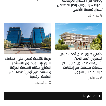
و80% من الأعمال الخرسانية
للفيلات، إلى جانب إنجاز 70% من
أعمال تسوية الأراضي
منذ 4 أيام
الأهلي صبور تطلق أحدث مراحل
المشروع “يود البحر”،
عربية للتنمية تحصل على الاعتماد
بشاليهات صف اول على البحر
اللازم لإطلاق حلول الاستثمار
بخدمات فندقية، مع إطلالات
العقاري بنظام الملكية الجزئية
مباشرة على اللاجون
وتستعد لطرح أولى أصولها عبر
المنصة الرقمية
منذ 6 أيام
منذ أسبوعين
اترك تعليقاً