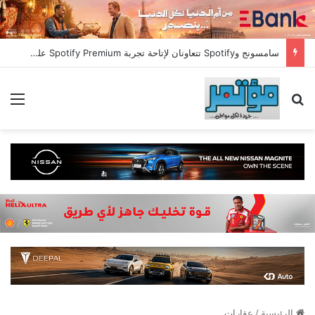
سامسونج وSpotify تتعاونان لإتاحة تجربة Spotify Premium على المزيد من الأجهزة
بحث عن
الق
الرئيسية
/
عقارات