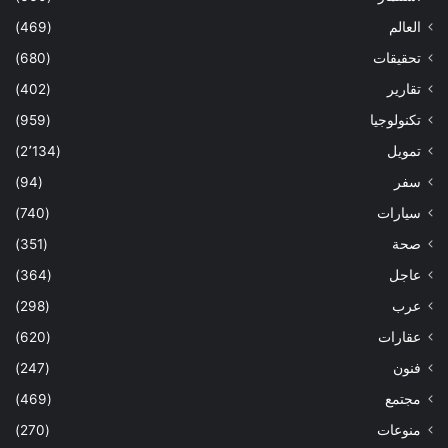
العالم
(469)
تحقيقات
(680)
تقارير
(402)
تكنولوجيا
(959)
تمويل
(2٬134)
سفر
(94)
سيارات
(740)
صحة
(351)
عاجل
(364)
عرب
(298)
عقارات
(620)
فنون
(247)
مجتمع
(469)
منوعات
(270)