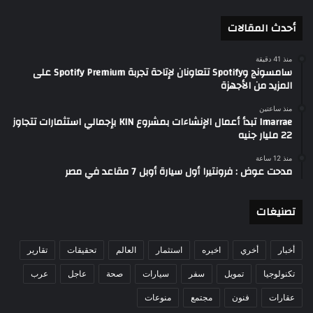
أحدث المقالات
منذ 41 دقيقة
سامسونج وSpotify تتعاونان لإتاحة تجربة Spotify Premium على
المزيد من الأجهزة
منذ ساعتين
Imarrae تبدأ أعمال الإنشاءات بمشروع KIN بإجمالي استثمارات تتجاوز
22 مليار جنيه
منذ 12 ساعة
مدحت عوض : فرونتيرا أول سيارة أوبل 7 مقاعد في مصر
تصنيغات
أخبار
أخري
اخيره
استثمار
العالم
تحقيقات
تقارير
تكنولوجيا
تمويل
سفر
سيارات
صحة
عاجل
عرب
عقارات
فنون
مجتمع
منوعات