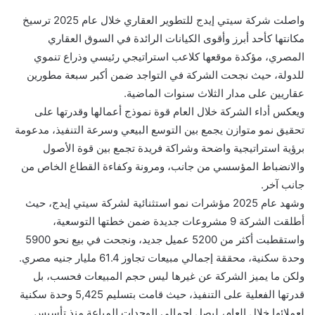
واصلت شركة سيتي إيدج للتطوير العقاري خلال عام 2025 ترسيخ
مكانتها كأحد أبرز وأقوى الكيانات الرائدة في السوق العقاري
المصري، مؤكدة موقعها كلاعب استراتيجي رئيسي وذراع تنموي
للدولة، حيث نجحت الشركة في التواجد ضمن أكبر سبعة مطورين
عقاريين على مدار الثلاث سنوات الماضية.
ويعكس أداء الشركة خلال العام قوة نموذج أعمالها وقدرتها على
تحقيق نمو متوازن يجمع بين التوسع البيعي وسرعة التنفيذ، مدعومة
برؤية استراتيجية واضحة وشراكة فريدة تجمع بين قوة الأصول
والانضباط المؤسسي من جانب، ومرونة وكفاءة القطاع الخاص من
جانب آخر.
وشهد عام 2025 مؤشرات نمو استثنائية لشركة سيتي إيدج، حيث
أطلقت الشركة 9 مشروعات جديدة ضمن خطتها التوسعية،
واستقطبت أكثر من 5200 عميل جديد، ونجحت في بيع نحو 5900
وحدة سكنية، محققة إجمالي مبيعات تجاوز 61.4 مليار جنيه مصري.
ولكن ما يميز الشركة عن غيرها ليس حجم المبيعات فحسب، بل
قدرتها الفعلية على التنفيذ، حيث قامت بتسليم 5,425 وحدة سكنية
لعملائها خلال العام، ليصل إجمالي الوحدات المباعة منذ تأسيس