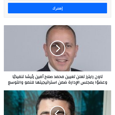
الإلكتروني
تاون
رايترز
تعلن
تعيين
محمد
صلاح
أمين
رئيسًا
تنفيذيًا
تاون رايترز تعلن تعيين محمد صلاح أمين رئيسًا تنفيذيًا
وعضوًا
وعضوًا بمجلس الإدارة ضمن استراتيجيتها للنمو والتوسع
بمجلس
الإدارة
ضمن
اورنچ
استراتيجيتها
مصر
للنمو
تعلن
والتوسع
تعيين
المهندس