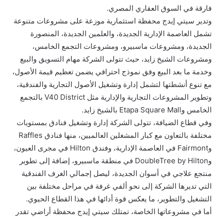
فارقة في السوق العقاري المصري.
وتدير سيتي إيدج محفظة استثمارية موزعة على مشروعات متنوعة
تشمل العاصمة الإدارية الجديدة، والعلمين الجديدة، المنصورة
الجديدة، ومشروعات ماسبيرو، ومشروعات التجمع الخامس،
ومشروعات الشيخ زايد، حيث تتولى الشركة مهام التسويق والبيع
وخدمة ما بعد البيع وفق نموذج احترافي يضمن تعظيم قيمة الأصول،
مع تنوع أنشطتها لتشمل إدارة وتشغيل الأصول التجارية والفندقية،
وتطوير المشروعات التجارية والإدارية مثل V40 District بالتجمع
الخامس وEtapa Square Mall بالشيخ زايد.
وفي قطاع الضيافة، تتولى الشركة إدارة وتشغيل فنادق بمستويات
مختلفة بالتعاون مع كبار المشغلين العالميين، منها فنادق Raffles
وFairmont في العاصمة الإدارية، وفندق Hilton في مجرى العيون،
وDoubleTree by Hilton في منطقة ماسبيرو، إضافة إلى تطوير
منتجع علاجي في أسوان الجديدة، ليصل إجمالي الغرف الفندقية
التي تديرها الشركة إلى نحو ألفي غرفة في مراحل مختلفة بين
التشغيل والتطوير، ما يعكس قوة أدائها في هذا القطاع الحيوي.
أما في مشروعاتها الخاصة، تمتلك سيتي إيدج محفظة أراضي تقدر