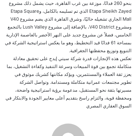
بنحو 260 فدانًا، موزعة بين غرب القاهرة، حيث يشمل ذلك مشروع
Etapa Sheikh Zayed الذي تم تسليمه بالكامل، وEtapa Square
Mall الجاري تشغيله حاليًا، وشرق القاهرة الذي يضم مشروع V40
ومشروع V40 District، بالإضافة إلى مشروع Lush Valley بالتجمع
الخامس، فضلاً عن مشروع جديد على النهر الأخضر بالعاصمة الإدارية
بمساحة 61 فدانًا قيد التخطيط، وهو ما يعكس استراتيجية الشركة في
التنويع وتوزيع محفظتها الجغرافية.
تعكس هذه الإنجازات قدرة شركة سيتي إيدج على تحقيق معادلة
متكاملة تجمع بين قوة المبيعات وسرعة التنفيذ وكفاءة التشغيل، بما
يعزز ثقة العملاء والمستثمرين، ويؤكد مكانتها كشريك موثوق في
تطوير مجتمعات عمرانية متكاملة ومستدامة. وتواصل الشركة
مسيرتها بثقة نحو المستقبل، مدعومة برؤية استراتيجية واضحة،
ومحفظة قوية، والتزام راسخ بتقديم أعلى معايير الجودة والابتكار في
السوق العقاري المصري