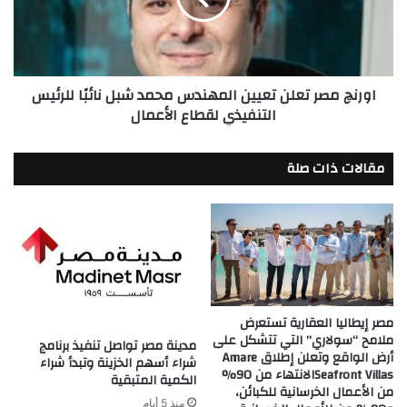
محمد
شبل
نائبًا
للرئيس
اورنچ مصر تعلن تعيين المهندس محمد شبل نائبًا للرئيس
التنفيذي
التنفيذي لقطاع الأعمال
لقطاع
الأعمال
مقالات ذات صلة
مصر إيطاليا العقارية تستعرض
ملامح “سولاري” التي تتشكل على
مدينة مصر تواصل تنفيذ برنامج
أرض الواقع وتعلن إطلاق Amare
شراء أسهم الخزينة وتبدأ شراء
Seafront Villasالانتهاء من 90%
الكمية المتبقية
من الأعمال الخرسانية للكبائن،
منذ 5 أيام