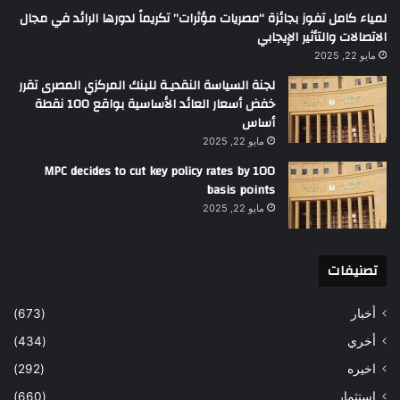
لمياء كامل تفوز بجائزة “مصريات مؤثرات” تكريماً لدورها الرائد في مجال
الاتصالات والتأثير الإيجابي
مايو 22, 2025
لجنة السياسة النقديـة للبنك المركزي المصرى تقرر
خفض أسعار العائد الأساسية بواقع 100 نقطة
أساس
مايو 22, 2025
MPC decides to cut key policy rates by 100
basis points
مايو 22, 2025
تصنيفات
أخبار
(673)
أخري
(434)
اخيره
(292)
استثمار
(660)