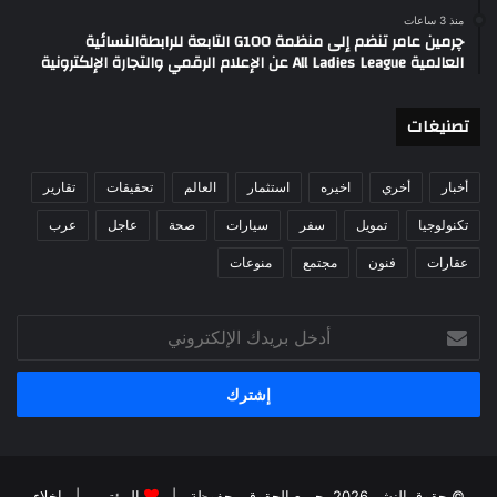
منذ 3 ساعات
چرمين عامر تنضم إلى منظمة G100 التابعة للرابطةالنسائية
العالمية All Ladies League عن الإعلام الرقمي والتجارة الإلكترونية
تصنيغات
أخبار
أخري
اخيره
استثمار
العالم
تحقيقات
تقارير
تكنولوجيا
تمويل
سفر
سيارات
صحة
عاجل
عرب
عقارات
فنون
مجتمع
منوعات
أدخل
بريدك
الإلكتروني
© حقوق النشر 2026، جميع الحقوق محفوظة |
المؤتمر
|
اخلاء