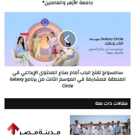
جامعة الأزهر والعاملين*
متكاملة
لطلاب
جامعة
سامسونج
الأزهر
تفتح
والعاملين*
الباب
أمام
صناع
المحتوى
الإبداعي
في
المنطقة
سامسونج تفتح الباب أمام صناع المحتوى الإبداعي في
للمشاركة
المنطقة للمشاركة في الموسم الثالث من برنامج Galaxy
في
Circle
الموسم
الثالث
من
مقالات ذات صلة
برنامج
Galaxy
Circle