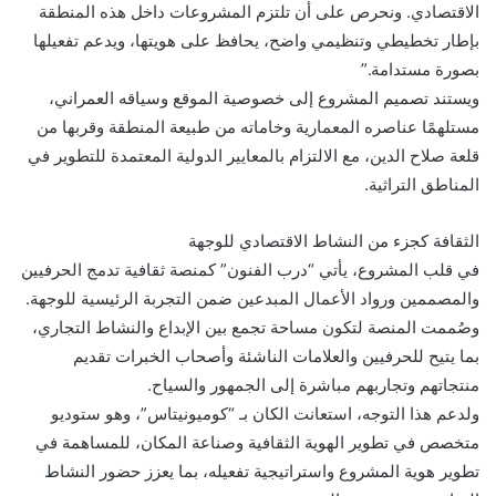
الاقتصادي. ونحرص على أن تلتزم المشروعات داخل هذه المنطقة
بإطار تخطيطي وتنظيمي واضح، يحافظ على هويتها، ويدعم تفعيلها
بصورة مستدامة.”
ويستند تصميم المشروع إلى خصوصية الموقع وسياقه العمراني،
مستلهمًا عناصره المعمارية وخاماته من طبيعة المنطقة وقربها من
قلعة صلاح الدين، مع الالتزام بالمعايير الدولية المعتمدة للتطوير في
المناطق التراثية.
الثقافة كجزء من النشاط الاقتصادي للوجهة
في قلب المشروع، يأتي “درب الفنون” كمنصة ثقافية تدمج الحرفيين
والمصممين ورواد الأعمال المبدعين ضمن التجربة الرئيسية للوجهة.
وصُممت المنصة لتكون مساحة تجمع بين الإبداع والنشاط التجاري،
بما يتيح للحرفيين والعلامات الناشئة وأصحاب الخبرات تقديم
منتجاتهم وتجاربهم مباشرة إلى الجمهور والسياح.
ولدعم هذا التوجه، استعانت الكان بـ “كوميونيتاس”، وهو ستوديو
متخصص في تطوير الهوية الثقافية وصناعة المكان، للمساهمة في
تطوير هوية المشروع واستراتيجية تفعيله، بما يعزز حضور النشاط