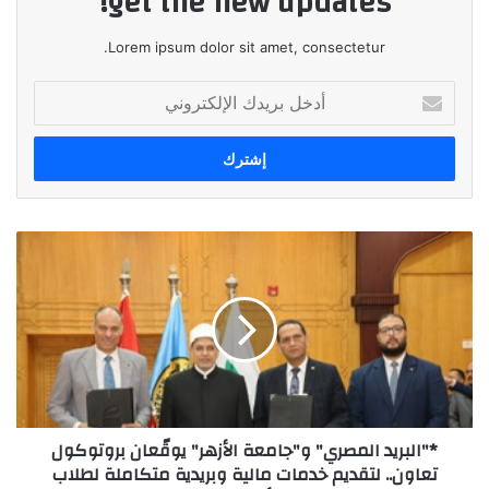
get the new updates!
Lorem ipsum dolor sit amet, consectetur.
أدخل
بريدك
الإلكتروني
*"البريد
المصري"
و"جامعة
الأزهر"
يوقّعان
بروتوكول
تعاون..
لتقديم
خدمات
*"البريد المصري" و"جامعة الأزهر" يوقّعان بروتوكول
مالية
تعاون.. لتقديم خدمات مالية وبريدية متكاملة لطلاب
وبريدية