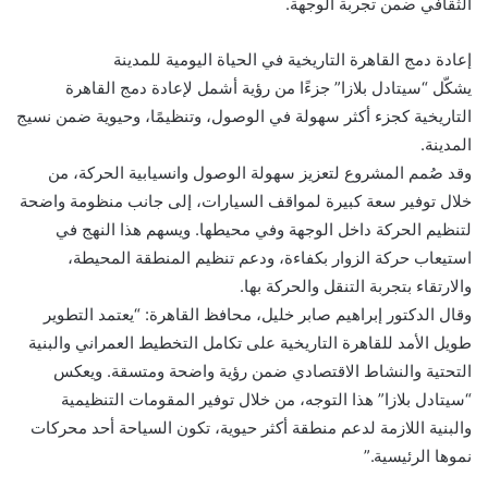
الثقافي ضمن تجربة الوجهة.
إعادة دمج القاهرة التاريخية في الحياة اليومية للمدينة
يشكّل “سيتادل بلازا” جزءًا من رؤية أشمل لإعادة دمج القاهرة
التاريخية كجزء أكثر سهولة في الوصول، وتنظيمًا، وحيوية ضمن نسيج
المدينة.
وقد صُمم المشروع لتعزيز سهولة الوصول وانسيابية الحركة، من
خلال توفير سعة كبيرة لمواقف السيارات، إلى جانب منظومة واضحة
لتنظيم الحركة داخل الوجهة وفي محيطها. ويسهم هذا النهج في
استيعاب حركة الزوار بكفاءة، ودعم تنظيم المنطقة المحيطة،
والارتقاء بتجربة التنقل والحركة بها.
وقال الدكتور إبراهيم صابر خليل، محافظ القاهرة: “يعتمد التطوير
طويل الأمد للقاهرة التاريخية على تكامل التخطيط العمراني والبنية
التحتية والنشاط الاقتصادي ضمن رؤية واضحة ومتسقة. ويعكس
“سيتادل بلازا” هذا التوجه، من خلال توفير المقومات التنظيمية
والبنية اللازمة لدعم منطقة أكثر حيوية، تكون السياحة أحد محركات
نموها الرئيسية.”