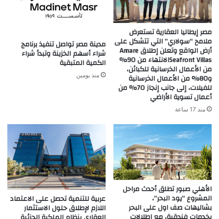
مصر إيطاليا العقارية تستعرض
ملامح “سولاري” التي تتشكل على
مدينة مصر تواصل تنفيذ برنامج
أرض الواقع وتعلن إطلاق Amare
شراء أسهم الخزينة وتبدأ شراء
Seafront Villasالانتهاء من 90%
الكمية المتبقية
من الأعمال الخرسانية للكبائن،
منذ يومين
و80% من الأعمال الخرسانية
للفيلات، إلى جانب إنجاز 70% من
أعمال تسوية الأراضي
منذ 17 ساعة
الأهلي صبور تطلق أحدث مراحل
المشروع “يود البحر”،
عربية للتنمية تحصل على الاعتماد
بشاليهات صف اول على البحر
اللازم لإطلاق حلول الاستثمار
بخدمات فندقية، مع إطلالات
العقاري بنظام الملكية الجزئية