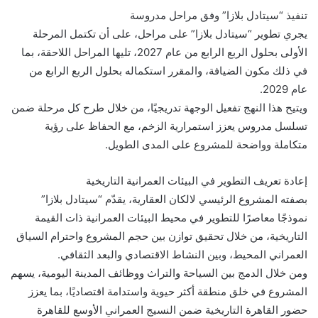
تنفيذ “سيتادل بلازا” وفق مراحل مدروسة
يجري تطوير “سيتادل بلازا” على مراحل، على أن تكتمل المرحلة
الأولى بحلول الربع الرابع من عام 2027، تليها المراحل اللاحقة، بما
في ذلك مكون الضيافة، والمقرر استكماله بحلول الربع الرابع من
عام 2029.
ويتيح هذا النهج تفعيل الوجهة تدريجيًا، من خلال طرح كل مرحلة ضمن
تسلسل مدروس يعزز استمرارية الزخم، مع الحفاظ على رؤية
متكاملة وواضحة للمشروع على المدى الطويل.
إعادة تعريف التطوير في البيئات العمرانية التاريخية
بصفته المشروع الرئيسي لالكان العقارية، يقدّم “سيتادل بلازا”
نموذجًا معاصرًا للتطوير في محيط البيئات العمرانية ذات القيمة
التاريخية، من خلال تحقيق توازن بين حجم المشروع واحترام السياق
العمراني المحيط، وبين النشاط الاقتصادي والبعد الثقافي.
ومن خلال الدمج بين السياحة والتراث ووظائف المدينة اليومية، يسهم
المشروع في خلق منطقة أكثر حيوية واستدامة اقتصاديًا، بما يعزز
حضور القاهرة التاريخية ضمن النسيج العمراني الأوسع للقاهرة