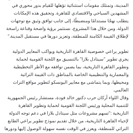
المدينة، وتمتلك مقومات استثنائية تؤهلها للقيام بدور محوري في
المشهدين السياحي والاقتصادي للقاهرة. وتحقيق هذه الإمكانات
يتطلب نهجًا مستدامًا ومنضبطًا، إلى جانب توافق وثيق مع توجهات
الدولة. ومن خلال هذا المشروع، نستثمر برؤية واضحة وقناعة راسخة
لإطلاق القيمة الكامنة للمنطقة، وتعزيز دورها في مستقبل المدينة.”
تطوير يراعي خصوصية القاهرة التاريخية ويواكب المعايير الدولية
يجري تطوير “سيتادل بلازا” بالتنسيق مع اللجنة القومية لحماية
وتطوير القاهرة التاريخية، بما يضمن توافقه مع الأطر التخطيطية
والمعمارية والتنظيمية الخاصة بالمناطق ذات القيمة التراثية
ومحيطها، وبما يتماشى مع معايير اليونسكو لتطوير مواقع التراث
العالمي.
وقال اللواء أركان حرب دكتور خالد فودة، مستشار رئيس الجمهورية
للتنمية المحلية ورئيس اللجنة القومية لحماية وتطوير القاهرة
التاريخية :”تسهم مشروعات مثل سيتادل بلازا في دعم توجه الدولة
لإحياء القاهرة التاريخية، من خلال تقديم نموذج تطوير يراعي الطابع
التراثي للمنطقة، ويعزز في الوقت نفسه سهولة الوصول إليها ودورها