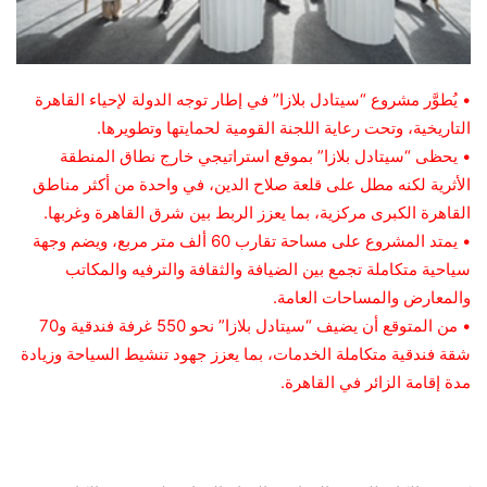
• يُطوَّر مشروع “سيتادل بلازا” في إطار توجه الدولة لإحياء القاهرة
التاريخية، وتحت رعاية اللجنة القومية لحمايتها وتطويرها.
• يحظى “سيتادل بلازا” بموقع استراتيجي خارج نطاق المنطقة
الأثرية لكنه مطل على قلعة صلاح الدين، في واحدة من أكثر مناطق
القاهرة الكبرى مركزية، بما يعزز الربط بين شرق القاهرة وغربها.
• يمتد المشروع على مساحة تقارب 60 ألف متر مربع، ويضم وجهة
سياحية متكاملة تجمع بين الضيافة والثقافة والترفيه والمكاتب
والمعارض والمساحات العامة.
• من المتوقع أن يضيف “سيتادل بلازا” نحو 550 غرفة فندقية و70
شقة فندقية متكاملة الخدمات، بما يعزز جهود تنشيط السياحة وزيادة
مدة إقامة الزائر في القاهرة.