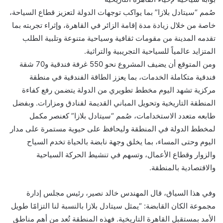
صُمم “سيتادل بلازا” بما يواكب توجهات الدولة لتعزيز قطاع السياحة،
خاصة من خلال زيادة مدة إقامة الزائر في القاهرة، وإثراء تجربته بما
تقدمه المدينة من مقومات ثقافية وسياحية متنوعة وتلبية الطلب
المتزايد عالمياً للسياحية التجريبية والتراثية.
ومن المتوقع أن يضيف المشروع نحو 550 غرفة فندقية و70 شقة
فندقية متكاملة الخدمات، بما يعزز الطاقة الفندقية في منطقة
مركزية تشهد اليوم مخطط تطويري من الدولة يتضمن رفع كفاءة
المنطقة التاريخية وتحويل المباني القديمة لفنادق ومزارات. وبفضل
طابعه متعدد الاستخدامات، صُمم “سيتادل بلازا” كعنصر مكمل
لمخطط الدولة في المنطقة وليحافظ على حيوية مستمرة على مدار
اليوم وحتى المساء، بما يخلق وجهة نابضة بالحياة تخدم السياح
والزوار وقطاع الأعمال، وتسهم في تنشيط الحركة السياحية
والاقتصادية بالمنطقة.
وفي هذا السياق، قال المهندس خالد نصير، رئيس مجلس إدارة
مجموعة الكان القابضة: “يمثل سيتادل بلازا بالنسبة لنا التزامًا طويل
الأمد بمستقبل القاهرة التاريخية. فهذه المنطقة تُعد من أهم مناطق