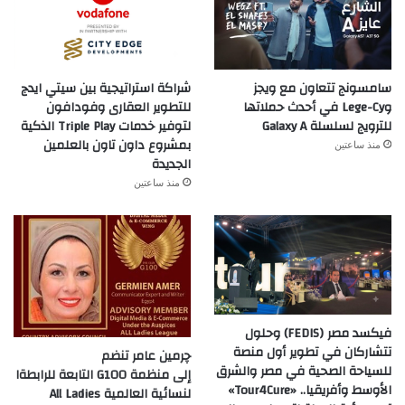
سامسونج تتعاون مع ويجز
شراكة استراتيجية بين سيتي ايدج
وLege-Cy في أحدث حملاتها
للتطوير العقارى وفودافون
للترويج لسلسلة Galaxy A
لتوفير خدمات Triple Play الذكية
بمشروع داون تاون بالعلمين
منذ ساعتين
الجديدة
منذ ساعتين
فيكسد مصر (FEDIS) وحلول
تتشاركان في تطوير أول منصة
چرمين عامر تنضم
للسياحة الصحية في مصر والشرق
إلى منظمة G100 التابعة للرابطةا
الأوسط وأفريقيا.. «Tour4Cure»
لنسائية العالمية All Ladies