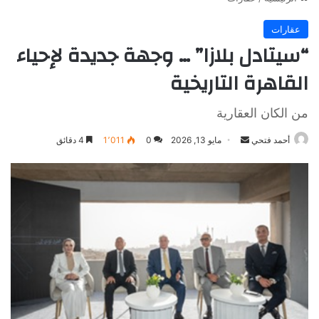
عقارات
“سيتادل بلازا” … وجهة جديدة لإحياء
القاهرة التاريخية
من الكان العقارية
أرسل
أحمد فتحي
مايو 13, 2026
0
1٬011
4 دقائق
بريدا
إلكترونيا