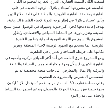
كشفت الكان للتنمية العقارية، الذراع العقارية لمجموعة الكان
القابضة، عن مشروعها “سيتادل بلازا”، الوجهة الجديدة في قلب
القاهرة وملاصقة للقاهرة التاريخية والمطلة على قلعة صلاح الدين.
ويأتي “سيتادل بلازا” في إطار توجه الدولة لإحياء القاهرة التاريخية،
بهدف إعادة دمجها كجزء أكثر حيوية وسهولة في الوصول ضمن نسيج
المدينة، وتعزيز دورها في النشاط السياحي والاقتصادي. ويُطوَّر
المشروع بالتنسيق مع اللجنة القومية لحماية وتطوير القاهرة
التاريخية، بما ينسجم مع الجهود الوطنية لإحياء المنطقة وتعزيز
مكانتها على خريطة السياحة والعمران في القاهرة.
ويقع المشروع شرق القلعة، في أحد أكثر المواقع مركزية وأهمية في
القاهرة الكبرى، ليشكّل وجهة متكاملة تجمع بين الضيافة والثقافة
والترفيه والأعمال والمعارض، إلى جانب منصة مخصصة لدعم
المصممين المصريين والمشروعات الصغيرة.
وعلى مساحة تقارب 60 ألف متر مربع، صُمم “سيتادل بلازا” ليكون
وجهة حيوية تعزز سهولة الحركة والوصول، وتدعم استمرارية النشاط
والحياة على مدار اليوم.
بوابة سياحية لإحياء القاهرة التاريخية