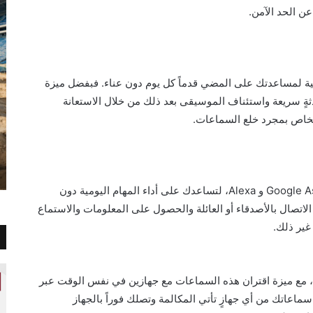
ن الحد الآمن.
مزودة بمزايا ذكية لمساعدتك على المضي قدماً كل يوم دون عناء. فبفضل ميزة
جراء محادثةٍ سريعة واستئناف الموسيقى بعد ذلك من خلال الاستعانة
خاص بمجرد خلع السماعات.
سماعات WH-1000XM5 متوافقةً مع Google Assistant و Alexa، لتساعدك على أداء المهام اليومية دون
الاتصال بالأصدقاء أو العائلة والحصول على المعلومات والاستماع
غير ذلك.
 مع ميزة اقتران هذه السماعات مع جهازين في نفس الوقت عبر
سماعاتك من أي جهازٍ تأتي المكالمة وتصلك فوراً بالجهاز