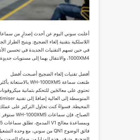
اللاسلكية بتقنية إلغاء الضجيج. ويتيح الطراز ال
1000XM4، والانتقال بهما إلى مستويات جديدٍة كلياً.
أفضل تقنيات إلغاء الضجيج أصبحت أفضل
صُنعت سماعة -1000XM5
تحتوي على معالجَين للتحكم بثمانية ميكروفون
المحيطة. فسواءً كنت تحاول التركيز على عملك 
الصباح، فإن سماعات WH-1000XM5 ستوفر لك بيئة رائعة للاستماع بهدوء تام.
الضجيج. وترقى هذه المزايا من صفاء الصوت وإعا