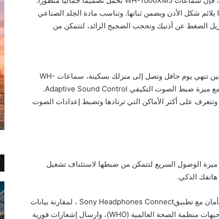
بالنسبة للذين يألفون تصميم الفئة WH-1000X، فإن سماعات WH-1000XM5 تحمل تصميماً جمالياً متطوراً.
 يلائم شكل الأذن ويضمن ثباتها. وتناسب مادة الجلد الصناعي
زيل الضغط عن أذنيك وتحجب الضجيج الزائد، لتتمكن من
تدرك سوني حاجتك للتنقل بسرعة كبيرة، لذا، حين تنهي يوم حافل وتصل إلى منزلك بسكينة، سماعات WH-
1000XM5 قادرة على جعل هذا الانتقال سلساً مع ميزة ضبط الصوت التكيفي Adaptive Sound Control.
وتتعرف على أكثر الأماكن التي ترتادها وتضبط إعدادات الصوت
لى جانب ذلك، تضم سماعات WH-1000XM5 ميزة الوصول السريع لتتمكن من ضبطها لاستئناف تشغيل
وتساعدك سوني على الاستماع إلى موسيقاك بأمان مع تطبيقSony Headphones Connect ، لمقارنة بيانات
مستويات ضغط الصوت عبر سماعاتك وفقاً لتوجيهات منظمة الصحة العالمية (WHO)، وارسال إشعارات فورية