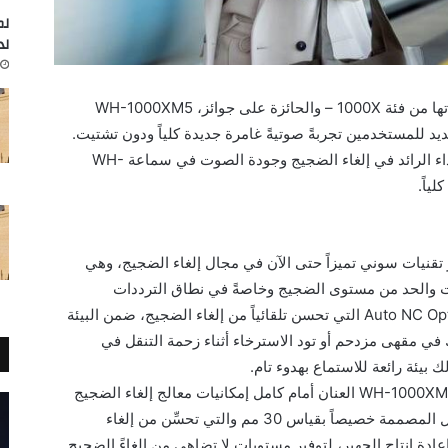
لم
لد
أعلنت سوني اليوم عن أحدث إصدارٍ من سماعاتها من فئة 1000X – والحائزة على جوائز، WH-1000XM5
جديد للمستخدمين تجربةً صوتيةً غامرة جديدة كلياً ودون تشتيت.
في حين تسهم التقنيات الجديدة في تحسين الأداء الرائد في إلغاء الضجيج وجودة الصوت في سماعة WH-
WH بالاستعانة بأكثر تقنيات سوني تميزاً حتى الآن في مجال إلغاء الضجيج، وهي
ات والحد من مستوى الضجيج وخاصةً في نطاق الترددات
المتوسطة إلى العالية إضافةً إلى تقنية Auto NC Optimiser التي تحسن تلقائياً من إلغاء الضجيج، ضمن البيئة
في مقهى مزدحم أو تود الاسترخاء أثناء زحمة التنقل في
وبمساعدة معالج V1 المدمج، تطلق سماعات WH-1000XM5 العنان أمام كامل إمكانيات معالج إلغاء الضجيج
فائق الوضوح QN1 من سوني، مع وحدة التشغيل المصممة خصيصاً بقياس 30 مم والتي تحسِّن من إلغاء
دة إنتاج الجهير، لتوفير مستويات لا تضاهى من إلغاءً الضجيج