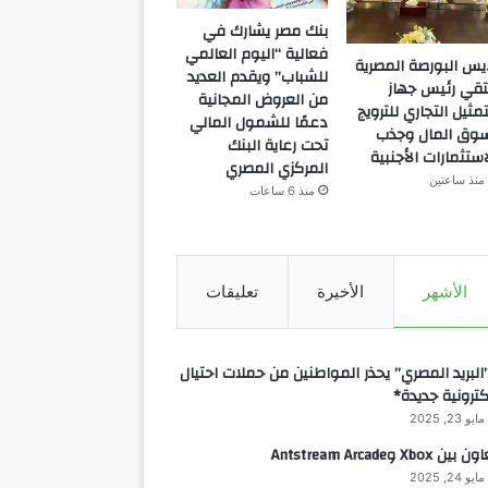
بنك مصر يشارك في
فعالية “اليوم العالمي
يس البورصة المصرية
للشباب” ويقدم العديد
تقي رئيس جهاز
من العروض المجانية
تمثيل التجاري للترويج
دعمًا للشمول المالي
وق المال وجذب
تحت رعاية البنك
استثمارات الأجنبية
المركزي المصري
منذ ساعتين
منذ 6 ساعات
الأشهر
الأخيرة
تعليقات
البريد المصري” يحذر المواطنين من حملات احتيال
كترونية جديدة*
مايو 23, 2025
 بين Xbox وAntstream Arcade
مايو 24, 2025