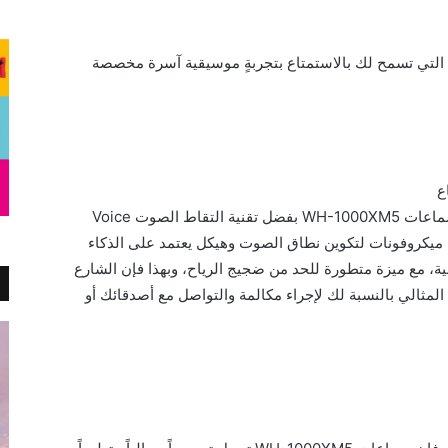
تضم هذه السماعات تقنية 360 Reality Audio التي تسمح لك بالاستمتاع بتجربةٍ موسيقية آسرة مخصصة
ع
المكان لا يقف بينك وبين تلقي المكالمات مع سماعات WH-1000XM5 بفضل تقنية التقاط الصوت Voice
بعة ميكروفونات لتكوين نطاق الصوت وهيكل يعتمد على الذكاء
ة، مع ميزة متطورة للحد من ضجيج الرياح، وبهذا فإن الشارع
المثالي بالنسبة لك لإجراء مكالمة والتواصل مع أصدقائك أو