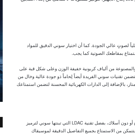
WH- معياراً جديداً كلياً لصوتٍ عالي الجودة. كما أن اختيار سوني الدقيق للمواد
تمتاع بمقاطعك الصوتية كما يجب.
حدة التشغيل المصممة بقياس 30 مم والمصنوعة من ألياف كربونية خفيفة الوزن وعلى شكل قبة على
من تقنيات سوني الفريدة أيضاً لِحاماً ذو جودة عالية وخال من
، بالإضافة إلى الدارات الكهربائية المحسنة لتضمن استمتاعك
كما يمكنك الاستمتاع بصوتٍ مميز عال الدقة مع أو دون أسلاك، بفضل تقنية LDAC التي تبنتها سوني لترميز
باستخدام تقنيةDSEE Extreme™ ، ستتمكن من الاستمتاع بجميع التفاصيل الدقيقة لموسيقاك