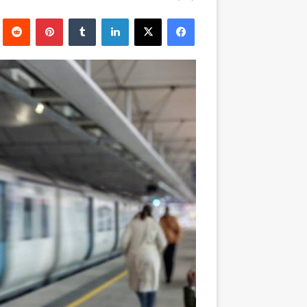
بريدا
فيسبوك
‫X
لينكدإن
بينتيريست
إلكترونيا