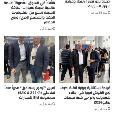
جديدة نحو تعزيز الابتكار وقيادة
iCAUR في السوق المصرية علامة
سوق السيارات
عالمية جديدة لسيارات الطاقة
الجديدة تجمع بين التكنولوجيا
منذ 18 ساعة
الذكية والتصميم الجريء وروح
المغامر
منذ 3 أيام
قيادة استثنائية ورؤية ثاقبة :كيف
تعيين “تيمور إسماعيل” مديراً عاماً
نجح انكوش اوروا في اعتلاء
لعلامتي (BAIC & ZEEKR)
شيفروليه وام جى قمة مبيعات
بمجموعة EIM للسيارات
يوليو2026
منذ 4 أيام
منذ 3 أيام