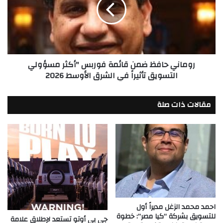
قائمة
فوربس
"أكثر
مسؤولي
التسويق
تأثيراً
روماني حافظ ضمن قائمة فوربس "أكثر مسؤولي
في
التسويق تأثيراً في الشرق الأوسط 2026
الشرق
الأوسط
2026
مقالات ذات صلة
احمد محمد الزغل مديراً أول
للتسويق بشركة “كيا مصر”: خطوة
جي بي أوتو تستعد لإطلاق علامة