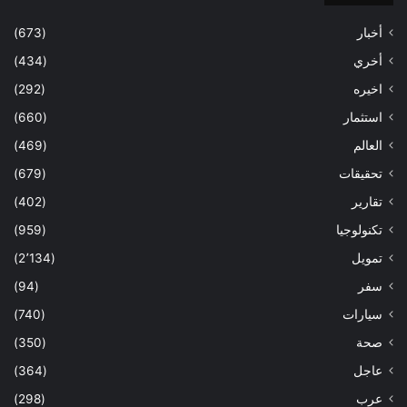
أخبار
(673)
أخري
(434)
اخيره
(292)
استثمار
(660)
العالم
(469)
تحقيقات
(679)
تقارير
(402)
تكنولوجيا
(959)
تمويل
(2٬134)
سفر
(94)
سيارات
(740)
صحة
(350)
عاجل
(364)
عرب
(298)