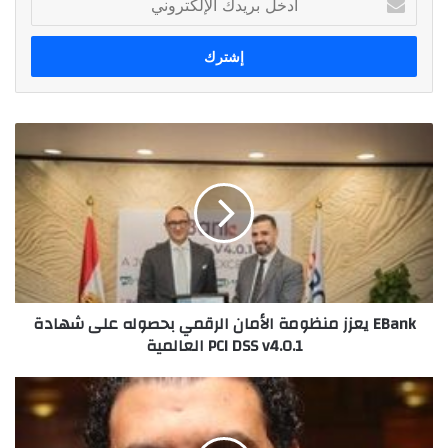
بريدك
الإلكتروني
EBank
يعزز
منظومة
الأمان
الرقمي
بحصوله
على
شهادة
PCI
EBank يعزز منظومة الأمان الرقمي بحصوله على شهادة
DSS
PCI DSS v4.0.1 العالمية
v4.0.1
العالمية
روماني
حافظ
ضمن