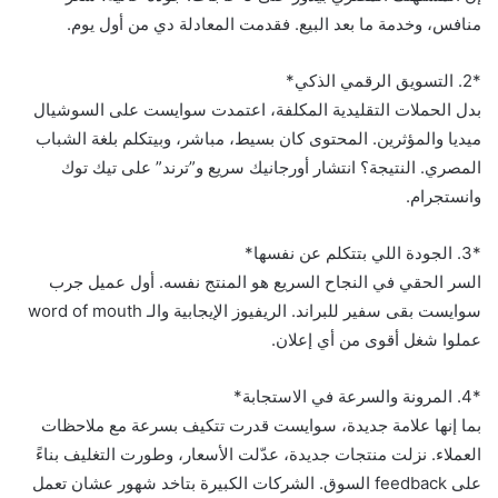
منافس، وخدمة ما بعد البيع. فقدمت المعادلة دي من أول يوم.
*2. التسويق الرقمي الذكي*
بدل الحملات التقليدية المكلفة، اعتمدت سوايست على السوشيال
ميديا والمؤثرين. المحتوى كان بسيط، مباشر، وبيتكلم بلغة الشباب
المصري. النتيجة؟ انتشار أورجانيك سريع و”ترند” على تيك توك
وانستجرام.
*3. الجودة اللي بتتكلم عن نفسها*
السر الحقي في النجاح السريع هو المنتج نفسه. أول عميل جرب
سوايست بقى سفير للبراند. الريفيوز الإيجابية والـ word of mouth
عملوا شغل أقوى من أي إعلان.
*4. المرونة والسرعة في الاستجابة*
بما إنها علامة جديدة، سوايست قدرت تتكيف بسرعة مع ملاحظات
العملاء. نزلت منتجات جديدة، عدّلت الأسعار، وطورت التغليف بناءً
على feedback السوق. الشركات الكبيرة بتاخد شهور عشان تعمل