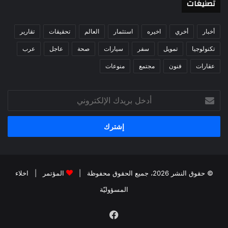
تصنيغات
أخبار
أخري
اخيره
استثمار
العالم
تحقيقات
تقارير
تكنولوجيا
تمويل
سفر
سيارات
صحة
عاجل
عرب
عقارات
فنون
مجتمع
منوعات
أدخل
بريدك
الإلكتروني
© حقوق النشر 2026، جميع الحقوق محفوظة |
المؤتمر
|
اخلاء
المسؤوليّة
فيسبوك