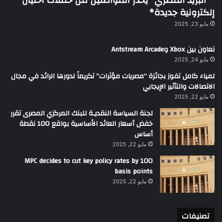
*”البريد المصري” يحذر المواطنين من حملات احتيال
إلكترونية جديدة*
مايو 23, 2025
تعاون بين Xbox وAntstream Arcade
مايو 24, 2025
لمياء كامل تفوز بجائزة “مصريات مؤثرات” تكريماً لدورها الرائد في مجال
الاتصالات والتأثير الإيجابي
مايو 22, 2025
لجنة السياسة النقديـة للبنك المركزي المصرى تقرر
خفض أسعار العائد الأساسية بواقع 100 نقطة
أساس
مايو 22, 2025
MPC decides to cut key policy rates by 100
basis points
مايو 22, 2025
تصنيفات