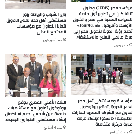
فيكسد مصر (FEDIS) وحلول
تتشاركان في تطوير أول منصة
وزير الشباب والرياضة يزور
للسياحة الصحية في مصر والشرق
مستشفى أهل مصر لعلاج الحروق
الأوسط وأفريقيا.. «Tour4Cure»
لتعزيز التعاون مع مؤسسات
تدعم رؤية الدولة لتحويل مصر إلى
المجتمع المدني
مركز عالمي للعلاج والاستشفاء
منذ أسبوعين
منذ يومين
مؤسسة ومستشفى أهل مصر
البنك الأهلي المصري يوقع
لعلاج الحروق توقع بروتوكول
بروتوكول تعاون مع مستشفيات
تعاون مع الشركة المصرية للغازات
جامعة عين شمس لدعم استكمال
الطبيعية (جاسكو) لإنشاء غرفة
إنشاء مستشفى الطوارئ الجديدة.
عناية مركزة متكاملة
منذ 4 أسابيع
منذ 3 أسابيع