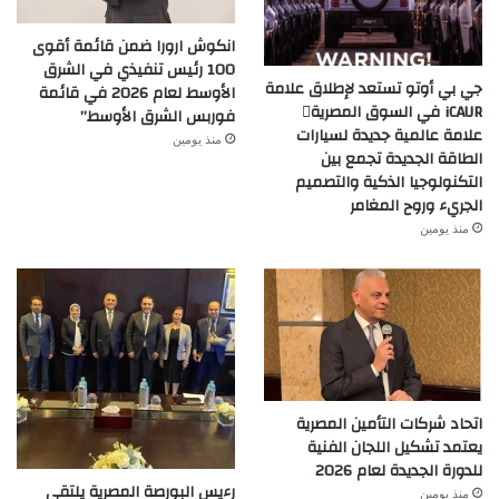
انكوش ارورا ضمن قائمة أقوى
100 رئيس تنفيذي في الشرق
جي بي أوتو تستعد لإطلاق علامة
الأوسط لعام 2026 في قائمة
iCAUR في السوق المصرية
فوربس الشرق الأوسط”
علامة عالمية جديدة لسيارات
منذ يومين
الطاقة الجديدة تجمع بين
التكنولوجيا الذكية والتصميم
الجريء وروح المغامر
منذ يومين
اتحاد شركات التأمين المصرية
يعتمد تشكيل اللجان الفنية
للدورة الجديدة لعام 2026
رءيس البورصة المصرية يلتقي
منذ يومين