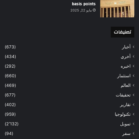
basis points
مايو 22, 2025
تصنيفات
أخبار
(673)
أخري
(434)
اخيره
(292)
استثمار
(660)
العالم
(469)
تحقيقات
(677)
تقارير
(402)
تكنولوجيا
(959)
تمويل
(2٬132)
سفر
(94)