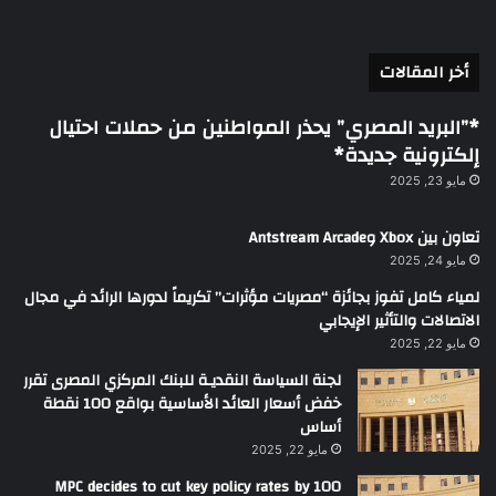
أخر المقالات
*”البريد المصري” يحذر المواطنين من حملات احتيال
إلكترونية جديدة*
مايو 23, 2025
تعاون بين Xbox وAntstream Arcade
مايو 24, 2025
لمياء كامل تفوز بجائزة “مصريات مؤثرات” تكريماً لدورها الرائد في مجال
الاتصالات والتأثير الإيجابي
مايو 22, 2025
لجنة السياسة النقديـة للبنك المركزي المصرى تقرر
خفض أسعار العائد الأساسية بواقع 100 نقطة
أساس
مايو 22, 2025
MPC decides to cut key policy rates by 100