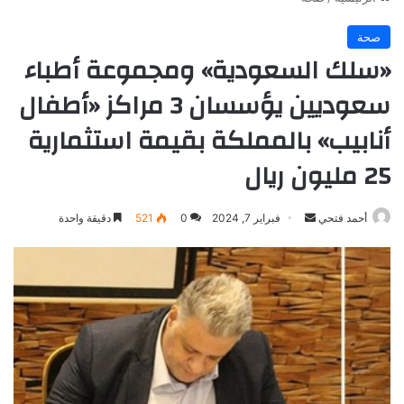
صحة
«سلك السعودية» ومجموعة أطباء
سعوديين يؤسسان 3 مراكز «أطفال
أنابيب» بالمملكة بقيمة استثمارية
25 مليون ريال
أرسل
أحمد فتحي
فبراير 7, 2024
0
521
دقيقة واحدة
بريدا
إلكترونيا