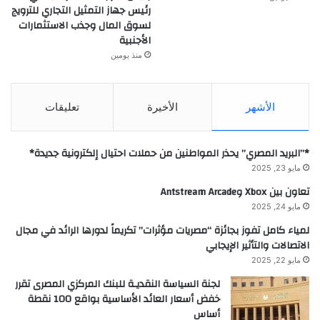
رئيس جهاز التمثيل التجاري للترويج
لسوق المال وجذب الاستثمارات
الأجنبية
منذ يومين
الأشهر
الأخيرة
تعليقات
*”البريد المصري” يحذر المواطنين من حملات احتيال إلكترونية جديدة*
مايو 23, 2025
تعاون بين Xbox وAntstream Arcade
مايو 24, 2025
لمياء كامل تفوز بجائزة “مصريات مؤثرات” تكريماً لدورها الرائد في مجال
الاتصالات والتأثير الإيجابي
مايو 22, 2025
لجنة السياسة النقديـة للبنك المركزي المصرى تقرر
خفض أسعار العائد الأساسية بواقع 100 نقطة
أساس