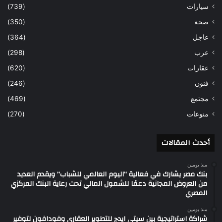
سيارات
(739)
صحة
(350)
عاجل
(364)
عرب
(298)
عقارات
(620)
فنون
(246)
مجتمع
(469)
منوعات
(270)
أحدث المقالات
منذ يومين
بنك مصر يشارك في فعالية “اليوم العالمي للشباب” ويقدم العديد
من العروض المجانية دعمًا للشمول المالي تحت رعاية البنك المركزي
المصري
منذ يومين
شراكة استراتيجية بين سيتي ايدج للتطوير العقارى وفودافون لتوفير