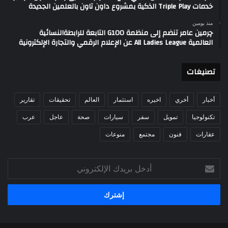
خدمات Triple Play الذكية بمشروع داون تاون بالعلمين الجديدة
منذ يومين
چرمين عامر تنضم إلى منظمة G100 التابعة للرابطةالنسائية
العالمية All Ladies League عن الإعلام الرقمي والتجارة الإلكترونية
تصنيغات
أخبار
أخري
اخيره
استثمار
العالم
تحقيقات
تقارير
تكنولوجيا
تمويل
سفر
سيارات
صحة
عاجل
عرب
عقارات
فنون
مجتمع
منوعات
أدخل
بريدك
الإلكتروني