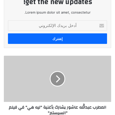
get the new updates!
Lorem ipsum dolor sit amet, consectetur.
أدخل
بريدك
الإلكتروني
المطرب
عبدالله
عاشور
يشارك
بأغنية
"ليه
هي"
في
فيلم
المطرب عبدالله عاشور يشارك بأغنية "ليه هي" في فيلم
"السيستم"
"السيستم"