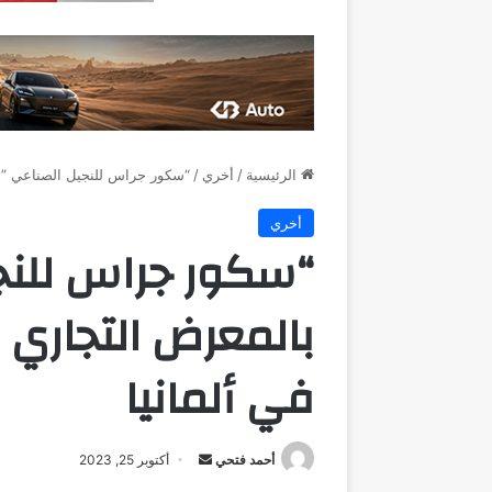
الرئيسية
/
أخري
/
“سكور جراس للنجيل الصناعي ” تشارك ب
أخري
“سكور جراس للنج
في ألمانيا
أرسل
أحمد فتحي
أكتوبر 25, 2023
بريدا