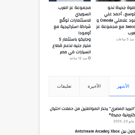
وة جديدة نحو
مجموعة عز العرب
توسع.. أحمد علي
السويدي
يقود علامتي Omoda و
للاستثمارات توقّع
Jaecoo مع مجموعة عز
شراكة استراتيجية مع
عرب
أومودا
وجايكو باستثمار 5
منذ 5 ساعات
مليار جنيه لدعم قطاع
السيارات في مصر
منذ 12 ساعة
الأشهر
الأخيرة
تعليقات
البريد المصري” يحذر المواطنين من حملات احتيال
كترونية جديدة*
مايو 23, 2025
 بين Xbox وAntstream Arcade