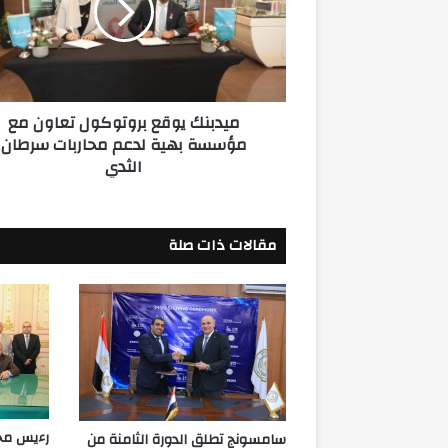
مع
مؤسسة
بهية
لدعم
محاربات
ميدبنك يوقع بروتوكول تعاون مع
سرطان
مؤسسة بهية لدعم محاربات سرطان
الثدي
الثدي
مقالات ذات صلة
رءيس مجل
سامسونج تطلق الدورة الثامنة من