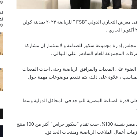
لم
لد
تشارك شركة “سكور جراس للنجيل الصناعى” فى معرض التجاري الدولي “FSB ” للرياضة ٢٠٢٣ بمدينة كولن
مجلس إدارة مجموعة سكور للصناعة والاستثمار إن مشاركة
ضوء على المعدات والمرافق الرياضية وحتى أحدث المعدات
لمناسب ، علاوة على ذلك، يتم تقديم موضوعات مهمة حول
Score Gras يمثل تأكيدا على قدرة الصناعة المصرية للتواجد فى المحافل الدولية وسط
وأكد إسماعيل، أن منتجات الشركة مصنوعة فى مصر بنسبة 100%، حيث تقدم “سكور جراس” أكثر من 100 منتج
مات أعمال الملاعب الرياضية ومنتجات الحدائق.