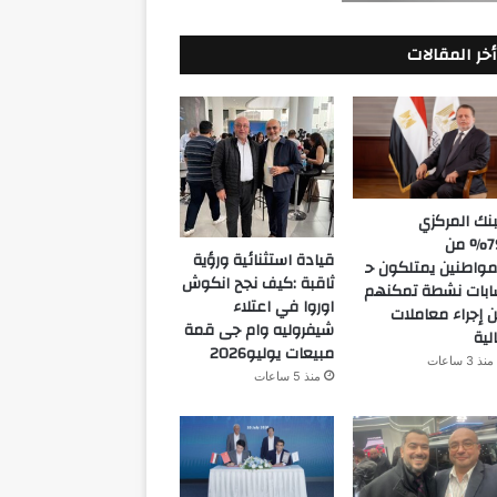
أخر المقالات
بنك المركزي
:79% من
قيادة استثنائية ورؤية
مواطنين يمتلكون ح
ثاقبة :كيف نجح انكوش
بات نشطة تمكنهم
اوروا في اعتلاء
 إجراء معاملات
شيفروليه وام جى قمة
لية
مبيعات يوليو2026
منذ 3 ساعات
منذ 5 ساعات