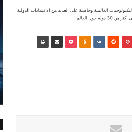
Scor تستخدم أحدث التكنولوجيات العالمية وحاصلة على العديد من الاعتمادات الدولية
ة حول العالم.
بينتيريست
Odnoklassniki
‫Pocket
مشاركة عبر البريد
طباعة