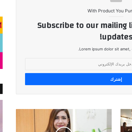
With Product You Pu
Subscribe to our mailing l
updates
Lorem ipsum dolor sit amet, 
"إي
هيلث"
تطلق
مبادرة