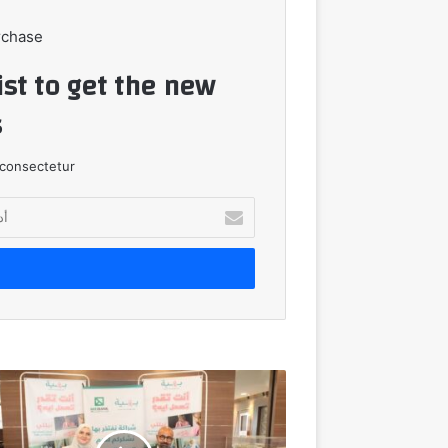
rchase
ist to get the new
!
consectetur.
أدخل
بريدك
الإلكتروني
ميدبنك
يوقع
بروتوكول
تعاون