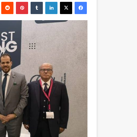
فيسبوك
‫X
لينكدإن
بينتيريست
إلكترونيا