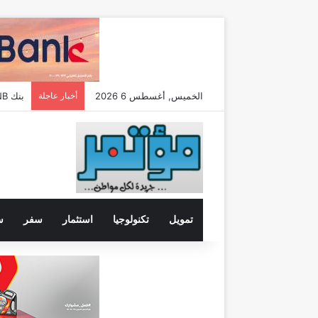
الخميس, أغسطس 6 2026
أخبار عاجلة
البنك المركزي :79% من المواطنين ي
تمويل
تكنولوجيا
استثمار
سفر
س