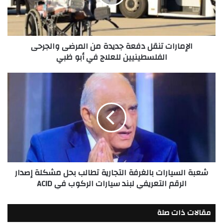
المرضى
والجرحى
الفلسطينيين
للعلاج
الإمارات تنقل دفعة جديدة من المرضى والجرحى
في
الفلسطينيين للعلاج في أبو ظبي
أبو
ظبي
شعبة
السيارات
بالغرفة
التجارية
تطالب
بحل
مشكلة
إصدار
الرقم
شعبة السيارات بالغرفة التجارية تطالب بحل مشكلة إصدار
التعريفي
الرقم التعريفي لبند سيارات الركوب في ACID
لبند
سيارات
الركوب
مقالات ذات صلة
في