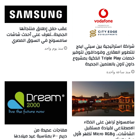
ACID
عقب حفل إطلاق منتجاتها
الجديدة…تعرف على أحدث شاشات
سامسونج في السوق المصري
شراكة استراتيجية بين سيتي ايدج
منذ يوم واحد
للتطوير العقارى وفودافون لتوفير
خدمات Triple Play الذكية بمشروع
داون تاون بالعلمين الجديدة
منذ ساعة واحدة
سامسونج تراهن على الذكاء
الاصطناعي لقيادة مستقبل
مفاجآت عديدة من
الشاشات.. وMicro RGB تظهر لأول
دريم ٢٠٠٠ بمناسبة عيد ميلادها