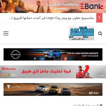
سامسونج تتعاون مع ويجز وLege-Cy في أحدث حملاتها للترويج لسلسلة Galaxy A
بحث عن
الق
الرئيسية
/
تكنولوجيا