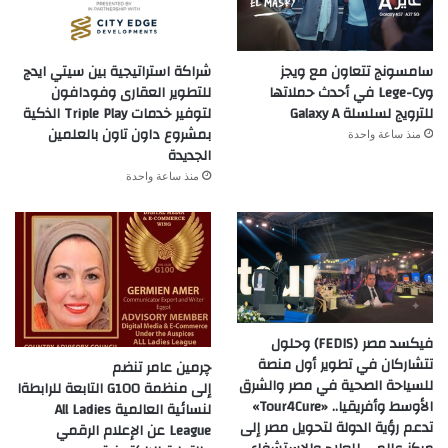
سامسونج تتعاون مع ويجز
شراكة استراتيجية بين سيتي ايدج
وLege-Cy في أحدث حملاتها
للتطوير العقارى وفودافون
للترويج لسلسلة Galaxy A
لتوفير خدمات Triple Play الذكية
بمشروع داون تاون بالعلمين
منذ ساعة واحدة
الجديدة
منذ ساعة واحدة
فيكسد مصر (FEDIS) وحلول
تتشاركان في تطوير أول منصة
چرمين عامر تنضم
للسياحة الصحية في مصر والشرق
إلى منظمة G100 التابعة للرابطةا
الأوسط وأفريقيا.. «Tour4Cure»
لنسائية العالمية All Ladies
تدعم رؤية الدولة لتحويل مصر إلى
League عن الإعلام الرقمي