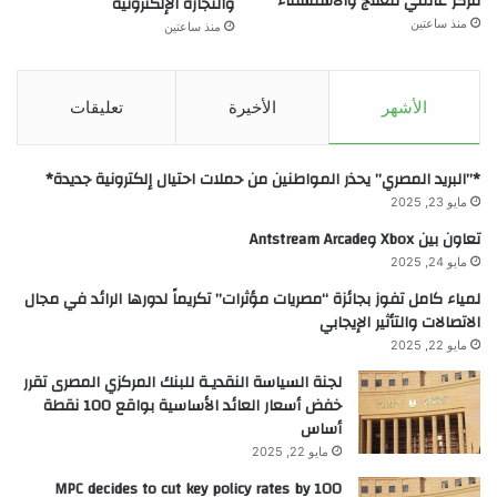
مركز عالمي للعلاج والاستشفاء
والتجارة الإلكترونية
منذ ساعتين
منذ ساعتين
الأشهر
الأخيرة
تعليقات
*”البريد المصري” يحذر المواطنين من حملات احتيال إلكترونية جديدة*
مايو 23, 2025
تعاون بين Xbox وAntstream Arcade
مايو 24, 2025
لمياء كامل تفوز بجائزة “مصريات مؤثرات” تكريماً لدورها الرائد في مجال
الاتصالات والتأثير الإيجابي
مايو 22, 2025
لجنة السياسة النقديـة للبنك المركزي المصرى تقرر
خفض أسعار العائد الأساسية بواقع 100 نقطة
أساس
مايو 22, 2025
MPC decides to cut key policy rates by 100