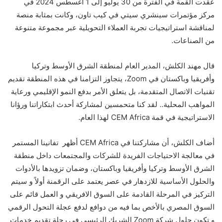
عُقدت القمة في الفترة من 30 يوليو إلى 1 أغسطس 2024 في
مركز مؤتمرات سينشري سيتي في كيب تاون، وكانت بمثابة منصة
لمناقشة استراتيجيات تجربة العملاء التحويلية عبر مجموعة متنوعة
من الصناعات.
قال مهند الكلش، المدير العام لمنطقة الشرق الأوسط وتركيا
وأفريقيا وباكستان في Zoom، يتجاوز التزامنا في هذه المنطقة تقديم
تقنيات الاتصال المتقدمة، بل يتعلق الأمر بدفع النمو الإقليمي ورعاية
المواهب المحلية.. لقد كنا متحمسين لمشاركة أحدث ابتكاراتنا ورؤانا
الاستراتيجية في قمة CEM Africa لهذا العام.
أضاف الكلش، أن مشاركتنا في CEM Africa أظهر تفانينا المستمر
في معالجة الاحتياجات الفريدة للشركات والمجتمعات داخل منطقة
الشرق الأوسط وتركيا وأفريقيا وباكستان، وضمان تزويدها بالأدوات
والحلول الأساسية للازدهار في عصر يعتمد على الرقمنة أولاً و سيتم
التركيز في المرحلة القادمة على السوق الافريقي و العمل قائم على
السوق المصري بالأخص بما فيه من دوافع لدفع عجلة التحول الرقمي
و تكون حلول شركة Zoom الشريك الرئيسي في رحلة تقديم خدمات