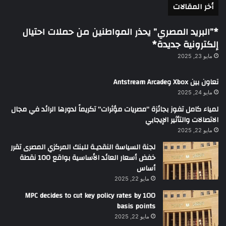
أخر المقالات
*”البريد المصري” يحذر المواطنين من حملات احتيال
إلكترونية جديدة*
مايو 23, 2025
تعاون بين Xbox وAntstream Arcade
مايو 24, 2025
لمياء كامل تفوز بجائزة “مصريات مؤثرات” تكريماً لدورها الرائد في مجال
الاتصالات والتأثير الإيجابي
مايو 22, 2025
لجنة السياسة النقديـة للبنك المركزي المصرى تقرر
خفض أسعار العائد الأساسية بواقع 100 نقطة
أساس
مايو 22, 2025
MPC decides to cut key policy rates by 100
basis points
مايو 22, 2025