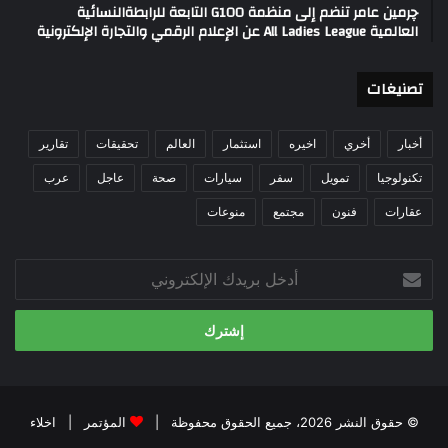
چرمين عامر تنضم إلى منظمة G100 التابعة للرابطةالنسائية
العالمية All Ladies League عن الإعلام الرقمي والتجارة الإلكترونية
تصنيغات
أخبار
أخري
اخيره
استثمار
العالم
تحقيقات
تقارير
تكنولوجيا
تمويل
سفر
سيارات
صحة
عاجل
عرب
عقارات
فنون
مجتمع
منوعات
أدخل
بريدك
الإلكتروني
© حقوق النشر 2026، جميع الحقوق محفوظة |
المؤتمر
|
اخلاء