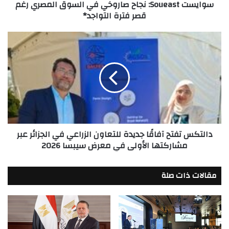
سوايست Soueast: نجاح صاروخي في السوق المصري رغم
فترة
قصر فترة التواجد*
التواجد*
دالتكس
تفتح
آفاقًا
جديدة
للتعاون
الزراعي
في
الجزائر
عبر
دالتكس تفتح آفاقًا جديدة للتعاون الزراعي في الجزائر عبر
مشاركتها
مشاركتها الأولى في معرض سيبسا 2026
الأولى
في
معرض
مقالات ذات صلة
سيبسا
2026