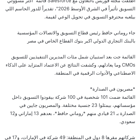
أطلقت مجلة فوربس بالتعاون مع Salesforce قائمة “أكثر مسؤولي
التسويق تأثيراً في الشرق الأوسط 2026″، تقديراً للدور الحاسم اللي
بيلعبه محترفو التسويق في تحويل الوعي لقيمة.
جاء روماني حافظ رئيس قطاع التسويق والاتصالات المؤسسية
بالبنك التجاري الدولي اكبر بنوك القطاع الخاص في مصر
القائمة جت بعد استبيان شمل مئات المديرين التنفيذيين للتسويق
CMOs وما يعادلهم، وكشفت النتائج عن الاعتماد المتزايد على الذكاء
الاصطناعي والأدوات الرقمية في المنطقة.
*مصريون في الصدارة*
القائمة ضمت 101 شخصية في 100 شركة بيقودوا التسويق داخل
مؤسساتهم، بيمثلوا 23 جنسية مختلفة. والمصريون جايين في
الصدارة بـ 21 قيادي منهم *روماني حافظ*، بعدهم 13 إماراتي و12
سعودي.
شركاتهم مقرها 8 دول في المنطقة: 49 شركة في الإمارات، و17 في