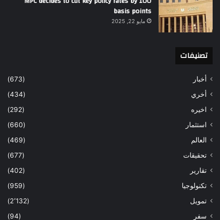
MPC decides to cut key policy rates by 100
basis points
مايو 22, 2025
تصنيفات
أخبار
(673)
أخري
(434)
اخيره
(292)
استثمار
(660)
العالم
(469)
تحقيقات
(677)
تقارير
(402)
تكنولوجيا
(959)
تمويل
(2٬132)
سفر
(94)