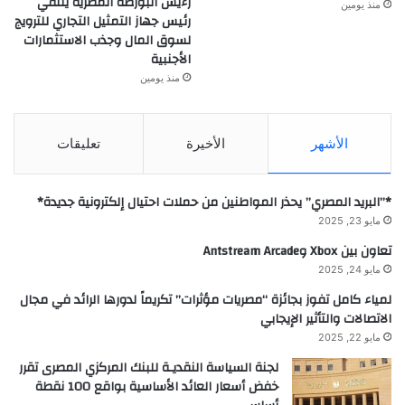
رءيس البورصة المصرية يلتقي
منذ يومين
رئيس جهاز التمثيل التجاري للترويج
لسوق المال وجذب الاستثمارات
الأجنبية
منذ يومين
الأشهر
الأخيرة
تعليقات
*”البريد المصري” يحذر المواطنين من حملات احتيال إلكترونية جديدة*
مايو 23, 2025
تعاون بين Xbox وAntstream Arcade
مايو 24, 2025
لمياء كامل تفوز بجائزة “مصريات مؤثرات” تكريماً لدورها الرائد في مجال
الاتصالات والتأثير الإيجابي
مايو 22, 2025
لجنة السياسة النقديـة للبنك المركزي المصرى تقرر
خفض أسعار العائد الأساسية بواقع 100 نقطة