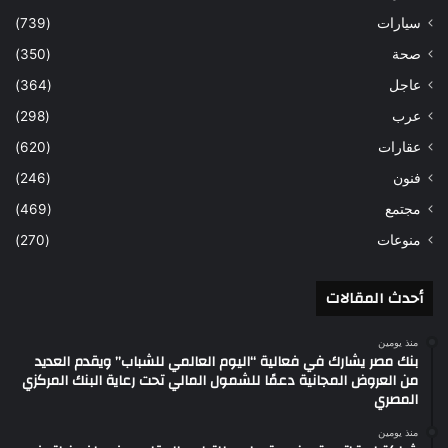
سيارات
(739)
صحة
(350)
عاجل
(364)
عرب
(298)
عقارات
(620)
فنون
(246)
مجتمع
(469)
منوعات
(270)
أحدث المقالات
منذ يومين
بنك مصر يشارك في فعالية “اليوم العالمي للشباب” ويقدم العديد
من العروض المجانية دعمًا للشمول المالي تحت رعاية البنك المركزي
المصري
منذ يومين