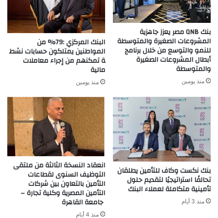
بنك QNB مصر يعزز جاهزية
المشروعات الصغيرة والمتوسطة
البنك المركزي :79% من
للنمو والتوسع من خلال برنامج
المواطنين يمتلكون حسابات نشط
أبطال المشروعات الصغيرة
ة تمكنهم من إجراء معاملات
والمتوسطة
مالية
منذ يومين
منذ يومين
انعقاد النسخة الثالثة من ملتقى
بنك نكست وكاف للتأمين يطلقان
التوظيف السنوى لقطاعات
تحالفًا استراتيجيًا لتقديم حلول
التأمين بالتعاون بين شركات
تأمينية متكاملة لعملاء البنك
التأمين المصرية وكلية تجارة –
جامعة القاهرة
منذ 3 أيام
منذ 4 أيام