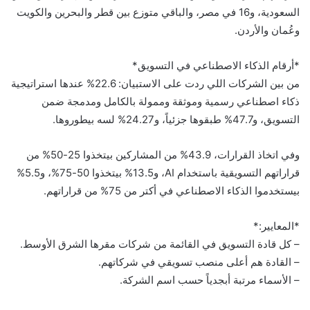
السعودية، و16 في مصر، والباقي متوزع بين قطر والبحرين والكويت
وعُمان والأردن.
*أرقام الذكاء الاصطناعي في التسويق*
من بين الشركات اللي ردت على الاستبيان: 22.6% عندها استراتيجية
ذكاء اصطناعي رسمية وموثقة وممولة بالكامل ومدمجة ضمن
التسويق، و47.7% طبقوها جزئياً، و24.27% لسه بيطوروها.
وفي اتخاذ القرارات، 43.9% من المشاركين بيتخذوا 25-50% من
قراراتهم التسويقية باستخدام AI، و13.5% بيتخذوا 50-75%، و5.5%
بيستخدموا الذكاء الاصطناعي في أكتر من 75% من قراراتهم.
*المعايير:*
– كل قادة التسويق في القائمة من شركات مقرها الشرق الأوسط.
– القادة هم أعلى منصب تسويقي في شركاتهم.
– الأسماء مرتبة أبجدياً حسب اسم الشركة.