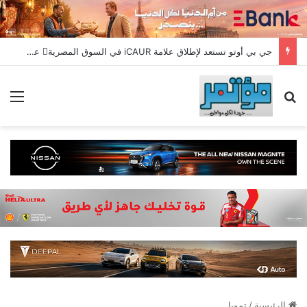
جي بي أوتو تستعد لإطلاق علامة iCAUR في السوق المصرية علامة عالمية جديدة لسيارات الطاقة الجديدة تجمع بين التكنولوجيا الذكية والتصميم الجريء وروح المغامر
بحث عن
الق
الرئيسية
/
تمويل