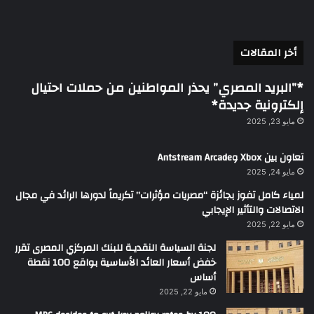
أخر المقالات
*”البريد المصري” يحذر المواطنين من حملات احتيال
إلكترونية جديدة*
مايو 23, 2025
تعاون بين Xbox وAntstream Arcade
مايو 24, 2025
لمياء كامل تفوز بجائزة “مصريات مؤثرات” تكريماً لدورها الرائد في مجال
الاتصالات والتأثير الإيجابي
مايو 22, 2025
لجنة السياسة النقديـة للبنك المركزي المصرى تقرر
خفض أسعار العائد الأساسية بواقع 100 نقطة
أساس
مايو 22, 2025