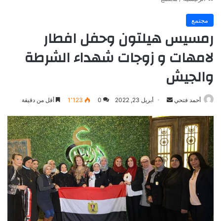
مجتمع
رمسيس هيلتون وحفل افطار
لامهات و زوجات شهداء الشرطة
والجيش
أرسل
أحمد فتحي
أبريل 23, 2022
0
1٬123
أقل من دقيقة
بريدا
إلكترونيا