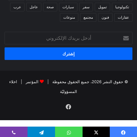
تكنولوجيا
تمويل
سفر
سيارات
صحة
عاجل
عرب
عقارات
فنون
مجتمع
منوعات
أدخل
بريدك
الإلكتروني
© حقوق النشر 2026، جميع الحقوق محفوظة |
المؤتمر
|
اخلاء
المسؤوليّة
فيسبوك
kiralık bahis siteleri