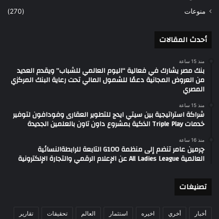
منوعات
(270)
أحدث المقالات
منذ 15 ساعة
بنك مصر يشارك في فعالية “اليوم العالمي للشباب” ويقدم العديد
من العروض المجانية دعمًا للشمول المالي تحت رعاية البنك المركزي
المصري
منذ 15 ساعة
شراكة استراتيجية بين سيتي ايدج للتطوير العقارى وفودافون لتوفير
خدمات Triple Play الذكية بمشروع داون تاون بالعلمين الجديدة
منذ 16 ساعة
چرمين عامر تنضم إلى منظمة G100 التابعة للرابطةالنسائية
العالمية All Ladies League عن الإعلام الرقمي والتجارة الإلكترونية
تصنيغات
أخبار
أخري
اخيره
استثمار
العالم
تحقيقات
تقارير