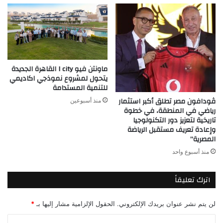
ماونتن فيو I city القاهرة الجديدة
يتحول لمشروع نموذجي اكاديمي
للتنمية المستدامة
ڤودافون مصر تطلق أكبر استثمار
منذ أسبوعين
رياضي في المنطقة، في خطوة
تاريخية لتعزيز دور التكنولوجيا
وإعادة تعريف مستقبل الرياضة
المصرية”
منذ أسبوع واحد
اترك تعليقاً
لن يتم نشر عنوان بريدك الإلكتروني.
الحقول الإلزامية مشار إليها بـ
*
ا