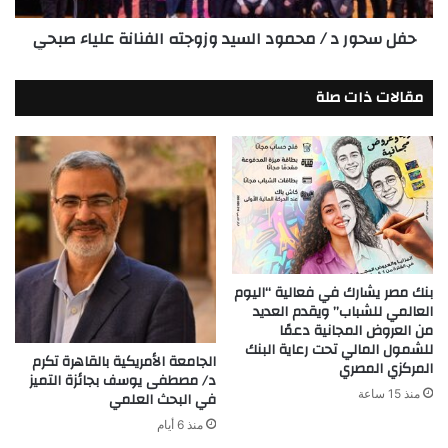
علياء
حفل سحور د / محمود السيد وزوجته الفنانة علياء صبحي
صبحي
مقالات ذات صلة
بنك مصر يشارك في فعالية “اليوم
العالمي للشباب” ويقدم العديد
من العروض المجانية دعمًا
للشمول المالي تحت رعاية البنك
الجامعة الأمريكية بالقاهرة تكرم
المركزي المصري
د/ مصطفى يوسف بجائزة التميز
منذ 15 ساعة
في البحث العلمي
منذ 6 أيام