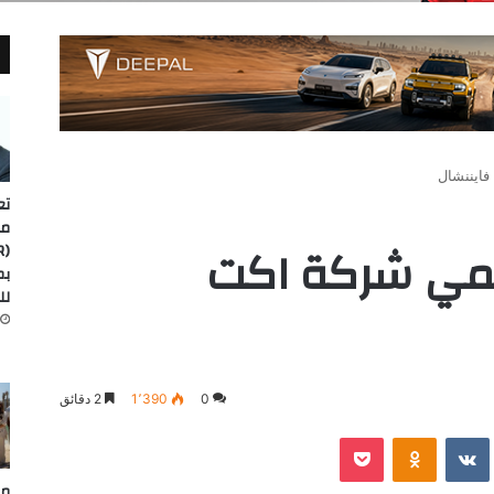
ايننشال
تع
مد
مي شركة اكت
لل
0
1٬390
2 دقائق
‫Pocket
Odnoklassniki
مص