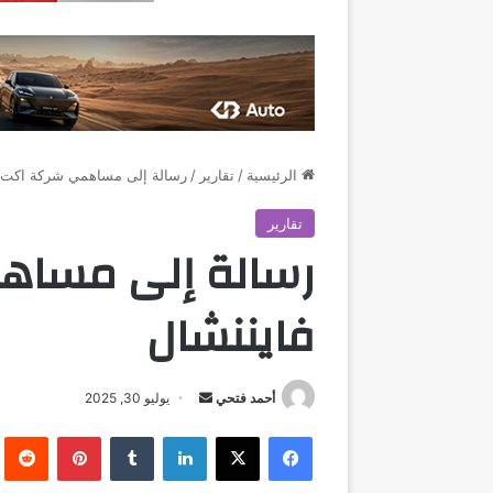
الرئيسية
/
تقارير
/
رسالة إلى مساهمي شركة اكت ف
تقارير
رسالة إلى مساه
فايننشال
أرسل
أحمد فتحي
يوليو 30, 2025
بريدا
فيسبوك
‫X
لينكدإن
بينتيريست
إلكترونيا