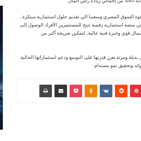
زيادة
رأس المال
.
و قوة السوق المصري وسعينا الي تقديم
حلول استثمارية مبتكرة
،
 منصة استثمارية رقمية
تتيح للمستثمرين الأفراد الوصول إلى
ال قوي وخبرة فنية عالية
،
لتمكين شريحة أكبر من
 بديلة ومرنة تعزز قدرتها على التوسع ودعم
استثماراتها
الحالية
وائد وتحقيق
نمو مستدام
.
بينتيريست
Odnoklassniki
‫Pocket
مشاركة عبر البريد
طباعة