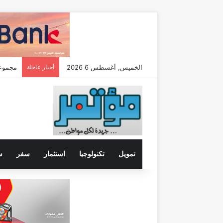
الخميس, أغسطس 6 2026
أخبار عاجلة
تعيين “تيمور
تمويل
تكنولوجيا
استثمار
سفر
س