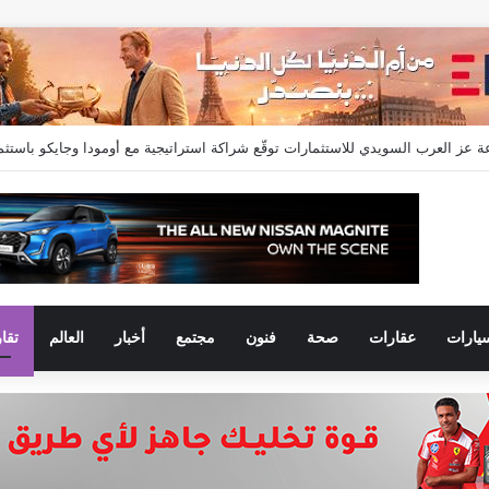
 إسماعيل” مديراً عاماً لعلامتي (BAIC & ZEEKR) بمجموعة EIM للسيارات
يارات
عقارات
صحة
فنون
مجتمع
أخبار
العالم
تقا