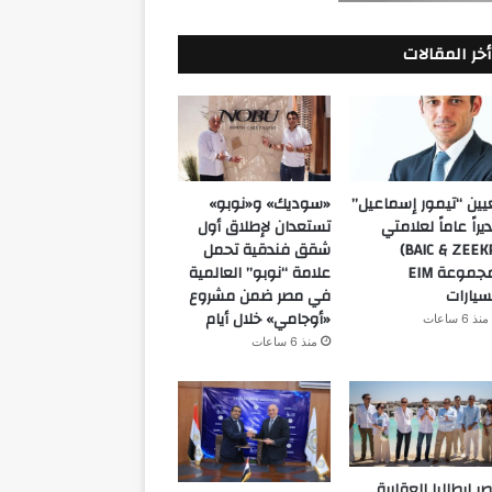
أخر المقالات
يين “تيمور إسماعيل”
«سوديك» و«نوبو»
يراً عاماً لعلامتي
تستعدان لإطلاق أول
(BAIC & ZEEKR)
شقق فندقية تحمل
بمجموعة EIM
علامة “نوبو” العالمية
سيارات
في مصر ضمن مشروع
«أوجامي» خلال أيام
منذ 6 ساعات
منذ 6 ساعات
ر إيطاليا العقارية