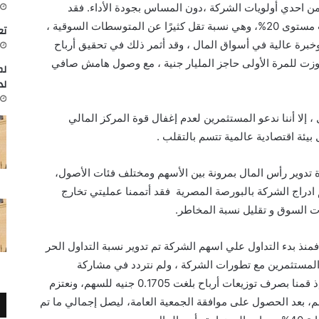
من احدي
أولوي
ات
الشركة
،
دون
المساس
بجودة
الأداء
.
فقد
مستوى 20%، وهي نسبة تقل كثيرًا عن المتوسطات السوقية
،
تعاون
خبرة
عالية في أسواق المال
،
وقد أثمر
ذلك
في تحقيق أرباح
وزت للمرة
الأولى حاجز
المليار جنية
، مع وصول هامش صافي
لم
لد
، إلا أننا ندعو المستثمرين لعدم إغفال قوة المركز المالي
بيئة اقتصادية عالمية تتسم بالتقلب
.
 تدوير
رأس المال بمرونة بين الأسهم ومختلف فئات الأصول،
ادراج الشركة بالبورصة المصرية فقد
أتممنا عمليتي
تخارج
ات السوق
و تقليل نسبة المخاطر.
فمنذ
بدء التداول علي اسهم الشركة
تم تدوير نسبة التداول الحر
المستثمرين
مع تطورات الشركة
،
ولم نتردد في
مشاركة
قمنا بصرف توزيعات أرباح
بلغت 0.1705 جنيه للسهم، ونعتزم
بعد الحصول على موافقة الجمعية
العامة
، ليصل إجمالي ما تم