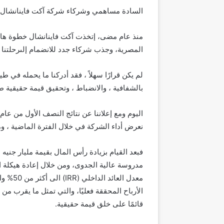
السادة مساهمي وشركاء شركة آكت فاينانشال
منذ
عام
مضى،
إ
تخذت
آكت
فاينانشال
خطوة
ها
المصرية،
وجذب
شركاء
جدد
للانضمام
إلى
رحلتنا
لم يكن قرارًا سهلاً
،
فقد
أدركنا
ما
يحمله
في طيا
بالشفافية
، والانضباط
، وتحقيق قيمة حقيقية طو
اليوم
ومع
إعلاننا
عن
نتائج
النصف
الأول
من
عام
نعرض
أدا
ء
الشركة في
خلال الفترة الماضية
، و
فبعد القيام ب
زيادة
رأس
المال
بقيمة
مليار
جنيه
،
مدروسة
عالية
الجدوى
،
ومن خلال إعادة هيكلة
ا
معدل العائد الداخل
ي (
IRR
)
الى أكثر من 50%
وا
الأرباح المحققة فعليًا، والتي تمثل ما يقرب من
قائمًا على خلق قيمة حقيق
ية
.