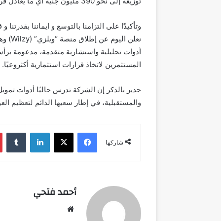
توزيعه إلى نحو 390 مليون جنيه أي ما يعادل قرابة 40% من إجمالي
وتأكيدًا على التزامنا بالتوسع
و ايماننا بقدرتنا 
نعلن اليوم عن إطلاق منصة “ويلزي
”
(
Wilzy
)
وهي
أدوات تحليلية واستشارية متقدمة
،
مدعومة برأسم
المستثمرين
ل
اتخاذ قرارات استثمارية أكثروعيًا
.
جدير بالذكر إن
الشركة
تدرس
حاليًا
أدوات تمويل
والمستقبلية، في إطار سعيها الدائم لتعظيم الع
فيسبوك
‫X
لينكدإن
شاركها
أحمد فتحي
موقع
الويب