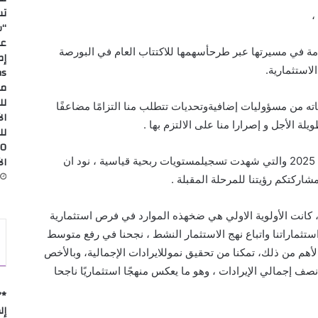
تس
،
“س
عل
مة
في
مسيرتها
عبر
طرح
أسهمها
للاكتتاب
العام
في
البورصة
الاستثمارية
.
من
ته
من
مسؤولي
ات
إضافية
وتحديات
تتطلب
منا
التزامًا مضاعفًا
ال
يلة الأج
ل و إصرار
ا
منا
على الالتزم بها .
لل
ال
2025
والتي
شهدت
تسجيل
مستويات
ربحية
قياسية
،
نود ان
مشارك
تكم
رؤيتنا للمرحلة المقبلة
.
كانت الأولوية الاولي
هي
ضخ
هذه
الموارد
في
فرص
استثمارية
ستثماراتنا
و
اتباع نهج
الاستثمار النشط
، نجحنا في رفع متوسط
لأهم من ذلك،
تمكنا
من تحقيق
نمو
للايرادات
الإجمالية،
وبالأخص
 نصف إجمالي الإيرادات
،
وهو ما يعكس منهجًا استثماريًا
ناجحا
*”
إل