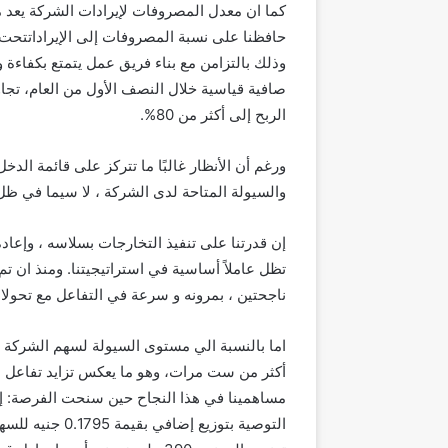
كما
ان معدل المصروفات
لإيرادات
الشركة يعد 
حافظنا
على
نسبة
المصروفات
إلى
الإيرادات
تحت
وذلك بالتزامن مع بناء فريق عمل يتمتع بكفاءة
و
صافية قياسية خلال النصف الأول من العام، تجا
الربح إلى أكثر
من 80%
.
ورغم أن الأنظار غالبًا ما تتركز على قائمة الدخل
والسيولة المتاحة
لدى الشركة
،
لا سيما في ظل 
إن قدرتنا على تنفيذ التخارجات ب
سلاسه
، وإعادة
تظل
عاملاً
أساسية في استراتيجيتنا. ومنذ
ان تم 
ناجحتين
،
بمرونه و
سرعة
في
التفاعل مع تحول
اما بالنسبة الي
مستوى السيولة
لسهم
الشركة 
أكثر من ست مرات، وهو
ما يعكس تزايد تفاعل 
مساهمينا
في هذا النجاح
حين سنحت الفرصة: إذ 
التوصية بتوزيع إضافي بقيمة 0.1795 جنيه للسهم،