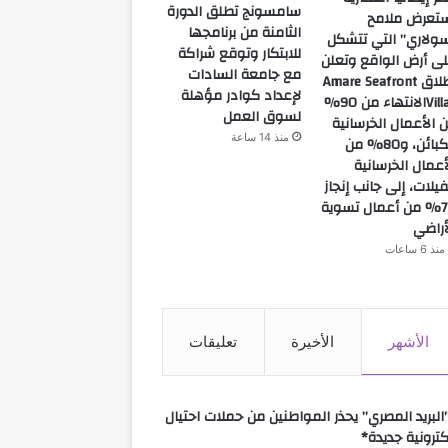
سامسونج تطلق الدورة
تعرض ملامح
الثامنة من برنامجها
ولاري” التي تتشكل
للابتكار وتوقع شراكة
ى أرض الواقع وتعلن
مع جامعة السادات
إطلاق Amare Seafront
لإعداد كوادر مؤهلة
Villasالانتهاء من 90%
لسوق العمل
 الأعمال الخرسانية
منذ 14 ساعة
للكبائن، و80% من
أعمال الخرسانية
فيلات، إلى جانب إنجاز
70% من أعمال تسوية
أراضي
منذ 6 ساعات
الأشهر
الأخيرة
تعليقات
البريد المصري” يحذر المواطنين من حملات احتيال
كترونية جديدة*