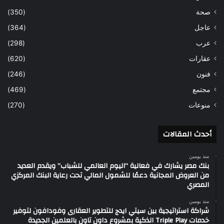
صحة
(350)
عاجل
(364)
عرب
(298)
عقارات
(620)
فنون
(246)
مجتمع
(469)
منوعات
(270)
أحدث المقالات
منذ يومين
بنك مصر يشارك في فعالية “اليوم العالمي للشباب” ويقدم العديد
من العروض المجانية دعمًا للشمول المالي تحت رعاية البنك المركزي
المصري
منذ يومين
شراكة استراتيجية بين سيتي ايدج للتطوير العقارى وفودافون لتوفير
خدمات Triple Play الذكية بمشروع داون تاون بالعلمين الجديدة