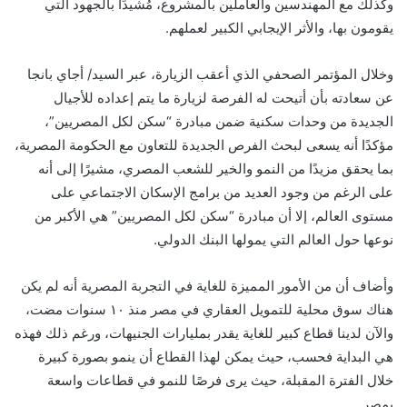
وكذلك مع المهندسين والعاملين بالمشروع، مُشيدًا بالجهود التي
يقومون بها، والأثر الإيجابي الكبير لعملهم.
وخلال المؤتمر الصحفي الذي أعقب الزيارة، عبر السيد/ أجاي بانجا
عن سعادته بأن أتيحت له الفرصة لزيارة ما يتم إعداده للأجيال
الجديدة من وحدات سكنية ضمن مبادرة “سكن لكل المصريين”،
مؤكدًا أنه يسعى لبحث الفرص الجديدة للتعاون مع الحكومة المصرية،
بما يحقق مزيدًا من النمو والخير للشعب المصري، مشيرًا إلى أنه
على الرغم من وجود العديد من برامج الإسكان الاجتماعي على
مستوى العالم، إلا أن مبادرة “سكن لكل المصريين” هي الأكبر من
نوعها حول العالم التي يمولها البنك الدولي.
وأضاف أن من الأمور المميزة للغاية في التجربة المصرية أنه لم يكن
هناك سوق محلية للتمويل العقاري في مصر منذ ١٠ سنوات مضت،
والآن لدينا قطاع كبير للغاية يقدر بمليارات الجنيهات، ورغم ذلك فهذه
هي البداية فحسب، حيث يمكن لهذا القطاع أن ينمو بصورة كبيرة
خلال الفترة المقبلة، حيث يرى فرصًا للنمو في قطاعات واسعة
بمصر.