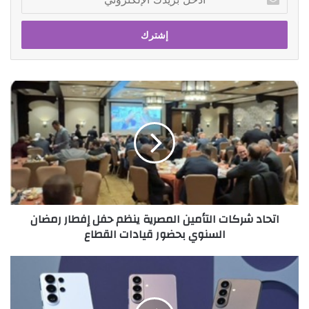
بريدك
الإلكتروني
اتحاد
شركات
التأمين
المصرية
ينظم
حفل
إفطار
رمضان
السنوي
اتحاد شركات التأمين المصرية ينظم حفل إفطار رمضان
بحضور
السنوي بحضور قيادات القطاع
قيادات
القطاع
أعلى
إمكانيات
الذكاء
الاصطناعي