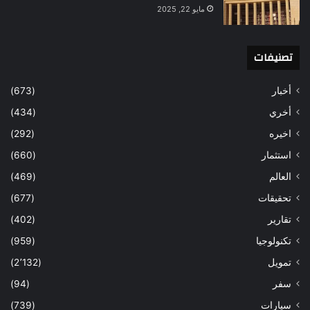
مايو 22, 2025
تصنيفات
أخبار
(673)
أخري
(434)
اخيره
(292)
استثمار
(660)
العالم
(469)
تحقيقات
(677)
تقارير
(402)
تكنولوجيا
(959)
تمويل
(2٬132)
سفر
(94)
سيارات
(739)