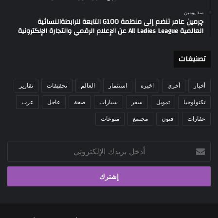
منذ يومين
چرمين عامر تنضم إلى منظمة G100 التابعة للرابطةالنسائية
العالمية All Ladies League عن الإعلام الرقمي والتجارة الإلكترونية
تصنيغات
أخبار
أخري
اخيره
استثمار
العالم
تحقيقات
تقارير
تكنولوجيا
تمويل
سفر
سيارات
صحة
عاجل
عرب
عقارات
فنون
مجتمع
منوعات
أدخل
بريدك
الإلكتروني