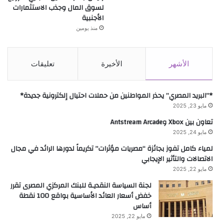
لسوق المال وجذب الاستثمارات
الأجنبية
منذ يومين
الأشهر
الأخيرة
تعليقات
*”البريد المصري” يحذر المواطنين من حملات احتيال إلكترونية جديدة*
مايو 23, 2025
تعاون بين Xbox وAntstream Arcade
مايو 24, 2025
لمياء كامل تفوز بجائزة “مصريات مؤثرات” تكريماً لدورها الرائد في مجال
الاتصالات والتأثير الإيجابي
مايو 22, 2025
لجنة السياسة النقديـة للبنك المركزي المصرى تقرر
خفض أسعار العائد الأساسية بواقع 100 نقطة
أساس
مايو 22, 2025