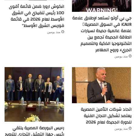
انكوش ارورا ضمن قائمة أقوى
100 رئيس تنفيذي في الشرق
جي بي أوتو تستعد لإطلاق علامة
الأوسط لعام 2026 في قائمة
iCAUR في السوق المصرية
فوربس الشرق الأوسط”
علامة عالمية جديدة لسيارات
منذ يومين
الطاقة الجديدة تجمع بين
التكنولوجيا الذكية والتصميم
الجريء وروح المغامر
منذ يومين
اتحاد شركات التأمين المصرية
يعتمد تشكيل اللجان الفنية
للدورة الجديدة لعام 2026
رءيس البورصة المصرية يلتقي
منذ يومين
رئيس جهاز التمثيل التجاري للترويج