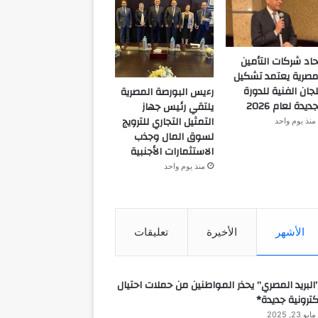
حاد شركات التأمين
مصرية يعتمد تشكيل
لجان الفنية للدورة
رءيس البورصة المصرية
جديدة لعام 2026
يلتقي رئيس جهاز
التمثيل التجاري للترويج
منذ يوم واحد
لسوق المال وجذب
الاستثمارات الأجنبية
منذ يوم واحد
الأشهر
الأخيرة
تعليقات
البريد المصري” يحذر المواطنين من حملات احتيال
كترونية جديدة*
مايو 23, 2025