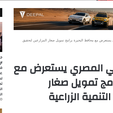
يستعرض مع محافظ البحيرة برامج تمويل صغار المزارعين لتحقيق
جي
اعي المصري يستعرض مع
عل
امج تمويل صغار
لس
تج
ال
لتنمية الزراعية
ال