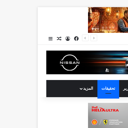
فيسبوك
تسجيل الدخول
مقال عشوائي
إضافة عمود جانبي
جي بي أوتو تستعد لإطلاق علامة iCAUR في السوق المصرية علامة عالمية جديدة لسيارات الطاقة الجديدة تجمع بين التكنولوجيا الذكية والتصميم الجريء وروح المغامر
رير
تحقيقات
المزيد