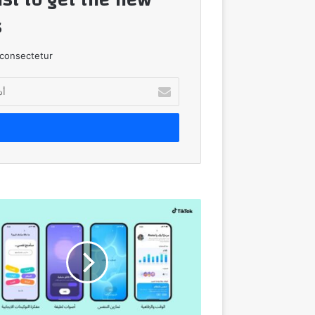
!
consectetur.
أدخل
بريدك
الإلكتروني
تيك
توك
تُطلق
مساحة
جديدة
لإدارة
الوقت
والرفاهية