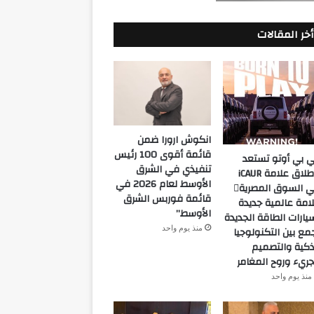
أخر المقالات
انكوش ارورا ضمن
قائمة أقوى 100 رئيس
 بي أوتو تستعد
تنفيذي في الشرق
لإطلاق علامة iCAUR
الأوسط لعام 2026 في
في السوق المصرية
قائمة فوربس الشرق
امة عالمية جديدة
الأوسط”
يارات الطاقة الجديدة
منذ يوم واحد
مع بين التكنولوجيا
ذكية والتصميم
جريء وروح المغامر
منذ يوم واحد