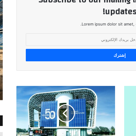
updates
Lorem ipsum dolor sit amet, 
البنك
التجاري
الدولي
–
مصر
CIB
يُطلق
برنامجًا