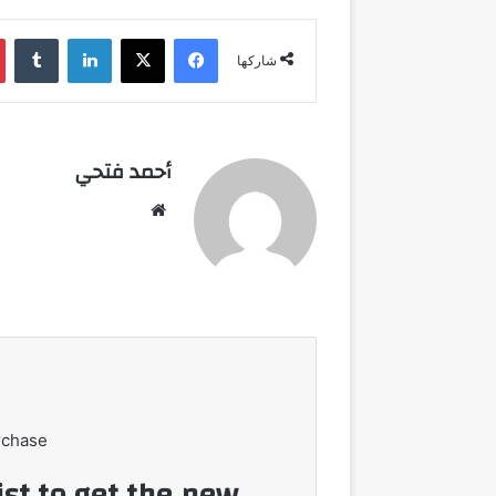
فيسبوك
‫X
لينكدإن
شاركها
أحمد فتحي
موقع
الويب
rchase
ist to get the new