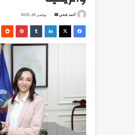
أرسل
أحمد فتحي
نوفمبر 26, 2025
بريدا
فيسبوك
‫X
لينكدإن
بينتيريست
إلكترونيا