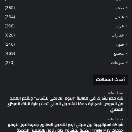
صحة
(350)
عاجل
(364)
عرب
(298)
عقارات
(620)
فنون
(246)
مجتمع
(469)
منوعات
(270)
أحدث المقالات
منذ 18 ساعة
بنك مصر يشارك في فعالية “اليوم العالمي للشباب” ويقدم العديد
من العروض المجانية دعمًا للشمول المالي تحت رعاية البنك المركزي
المصري
منذ 19 ساعة
شراكة استراتيجية بين سيتي ايدج للتطوير العقارى وفودافون لتوفير
خدمات Triple Play الذكية بمشروع داون تاون بالعلمين الجديدة