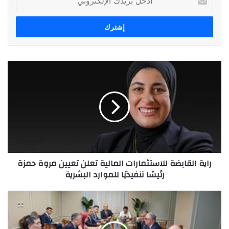
بريدك
الإلكتروني
راية
القابضة
للاستثمارات
المالية
تعلن
تعيين
مروة
حمزة
رئيسًا
راية القابضة للاستثمارات المالية تعلن تعيين مروة حمزة
تنفيذيًا
رئيسًا تنفيذيًا للموارد البشرية
للموارد
البشرية
اقتصادية
قناة
السويس
تستقبل