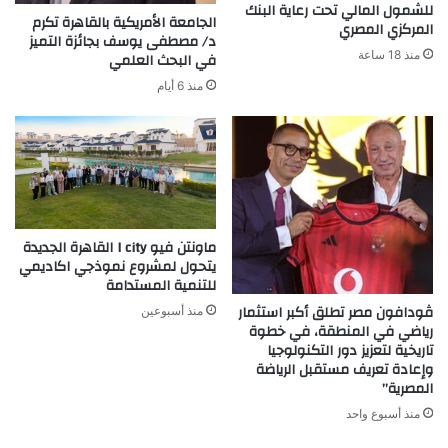
للشمول المالي تحت رعاية البنك
الجامعة الأمريكية بالقاهرة تكرم
المركزي المصري
د/ مصطفى يوسف بجائزة التميز
منذ 18 ساعة
في البحث العلمي
منذ 6 أيام
ماونتن فيو I city القاهرة الجديدة
يتحول لمشروع نموذجي اكاديمي
للتنمية المستدامة
ڤودافون مصر تطلق أكبر استثمار
منذ أسبوعين
رياضي في المنطقة، في خطوة
تاريخية لتعزيز دور التكنولوجيا
وإعادة تعريف مستقبل الرياضة
المصرية”
منذ أسبوع واحد