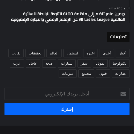
منذ 20 ساعة
چرمين عامر تنضم إلى منظمة G100 التابعة للرابطةالنسائية
العالمية All Ladies League عن الإعلام الرقمي والتجارة الإلكترونية
تصنيغات
أخبار
أخري
اخيره
استثمار
العالم
تحقيقات
تقارير
تكنولوجيا
تمويل
سفر
سيارات
صحة
عاجل
عرب
عقارات
فنون
مجتمع
منوعات
أدخل
بريدك
الإلكتروني