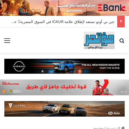
جي بي أوتو تستعد لإطلاق علامة iCAUR في السوق المصرية علامة عالمية جديدة لسيارات الطاقة الجديدة تجمع بين التكنولوجيا الذكية والتصميم الجريء وروح المغامر
بحث عن
الق
الرئيسية
/
مجتمع