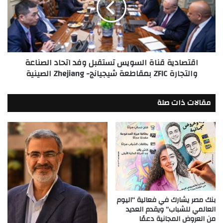
وفد
اتحاد
الصناعة
والتجارة
ZFIC
اقتصادية قناة السويس تستقبل وفد اتحاد الصناعة
بمقاطعة
والتجارة ZFIC بمقاطعة شيجيانج- Zhejiang الصينية
شيجيانج-
Zhejiang
الصينية
مقالات ذات صلة
بنك مصر يشارك في فعالية “اليوم
العالمي للشباب” ويقدم العديد
من العروض المجانية دعمًا