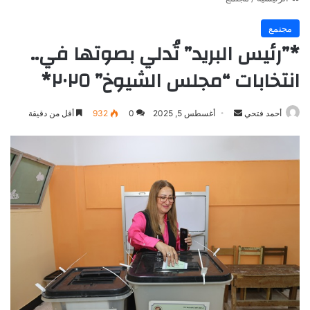
مجتمع
*”رئيس البريد” تُدلي بصوتها في..
انتخابات “مجلس الشيوخ” ٢٠٢٥*
أرسل
أحمد فتحي
أغسطس 5, 2025
0
932
أقل من دقيقة
بريدا
إلكترونيا