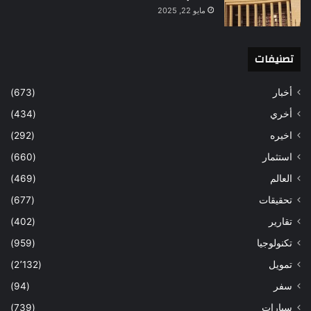
مايو 22, 2025
تصنيفات
أخبار
(673)
أخري
(434)
اخيره
(292)
استثمار
(660)
العالم
(469)
تحقيقات
(677)
تقارير
(402)
تكنولوجيا
(959)
تمويل
(2٬132)
سفر
(94)
سيارات
(739)