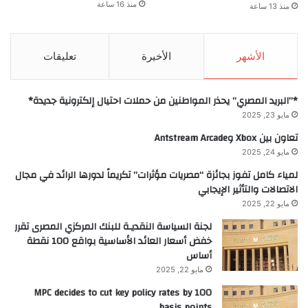
منذ 16 ساعة
منذ 13 ساعة
الأشهر
الأخيرة
تعليقات
*”البريد المصري” يحذر المواطنين من حملات احتيال إلكترونية جديدة*
مايو 23, 2025
تعاون بين Xbox وAntstream Arcade
مايو 24, 2025
لمياء كامل تفوز بجائزة “مصريات مؤثرات” تكريماً لدورها الرائد في مجال
الاتصالات والتأثير الإيجابي
مايو 22, 2025
لجنة السياسة النقديـة للبنك المركزي المصرى تقرر
خفض أسعار العائد الأساسية بواقع 100 نقطة
أساس
مايو 22, 2025
MPC decides to cut key policy rates by 100
basis points