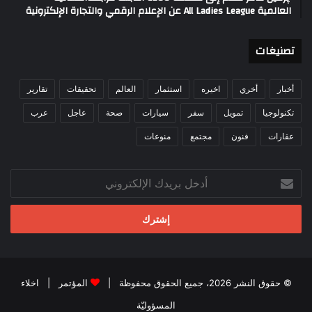
العالمية All Ladies League عن الإعلام الرقمي والتجارة الإلكترونية
تصنيغات
أخبار
أخري
اخيره
استثمار
العالم
تحقيقات
تقارير
تكنولوجيا
تمويل
سفر
سيارات
صحة
عاجل
عرب
عقارات
فنون
مجتمع
منوعات
أدخل
بريدك
الإلكتروني
© حقوق النشر 2026، جميع الحقوق محفوظة |
المؤتمر
|
اخلاء
المسؤوليّة