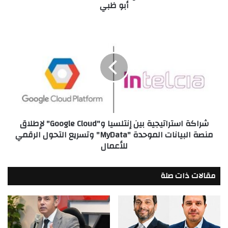
أبو ظبي
المصارف
المركزية
العربية
شراكة
بمدينة
استراتيجية
أبو
بين
ظبي
إنتلسيا
و"Google
Cloud"
لإطلاق
منصة
البيانات
شراكة استراتيجية بين إنتلسيا و"Google Cloud" لإطلاق
الموحدة
منصة البيانات الموحدة "MyData" وتسريع التحول الرقمي
"MyData"
للأعمال
وتسريع
التحول
الرقمي
مقالات ذات صلة
للأعمال