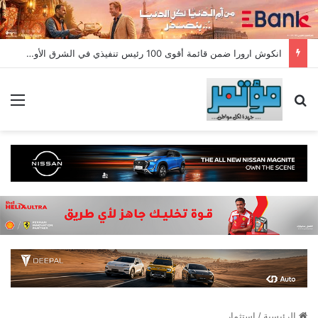
انكوش ارورا ضمن قائمة أقوى 100 رئيس تنفيذي في الشرق الأوسط لعام 2026 في قائمة فوربس الشرق الأوسط”
بحث عن
الق
الرئيسية
/
استثمار