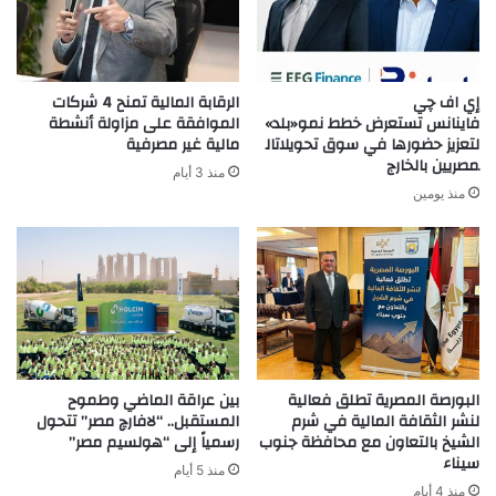
إي اف چي
الرقابة المالية تمنح 4 شركات
فاينانس تستعرض خطط نمو«بلد»
الموافقة على مزاولة أنشطة
لتعزيز حضورها في سوق تحويلاتال
مالية غير مصرفية
مصريين بالخارج
منذ 3 أيام
منذ يومين
البورصة المصرية تطلق فعالية
بين عراقة الماضي وطموح
لنشر الثقافة المالية في شرم
المستقبل.. “لافارچ مصر” تتحول
الشيخ بالتعاون مع محافظة جنوب
رسمياً إلى “هولسيم مصر”
سيناء
منذ 5 أيام
منذ 4 أيام