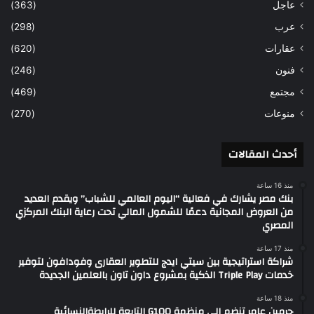
عاجل
(363)
عرب
(298)
عقارات
(620)
فنون
(246)
مجتمع
(469)
منوعات
(270)
أحدث المقالات
منذ 16 ساعة
بنك مصر يشارك في فعالية “اليوم العالمي للشباب” ويقدم العديد
من العروض المجانية دعمًا للشمول المالي تحت رعاية البنك المركزي
المصري
منذ 17 ساعة
شراكة استراتيجية بين سيتي ايدج للتطوير العقارى وفودافون لتوفير
خدمات Triple Play الذكية بمشروع داون تاون بالعلمين الجديدة
منذ 18 ساعة
چرمين عامر تنضم إلى منظمة G100 التابعة للرابطةالنسائية