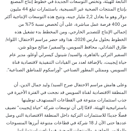
التابعة للهيئة، وتختص التوسعات الجديدة في خطوط إنتاج المصنع
بإنتاج المنتجات الصحية غير النسيجية، باستثمارات تبلغ 44 مليون
دولار وهو ما يعادل 2,2 مليار جينه، وتتيح هذه التوسعات الإنتاجية أكثر
من 400 فرصة عمل مباشرة، على أن تُخصص نسبة 75% من
إجمالي الإنتاج للتصدير الخارجي، ومن المخطط بدء تشغيل هذه
الخطوط بحلول مارس 2026، هذا وقد حضر مراسم الاحتفال: اللواء/
طارق الشاذلي، محافظ السويس، والسفير/ صالح موتلو شن،
السفير التركي بالقاهرة، والسيد/ شينول كيسرلي أوغلو، مدير عام
حياة إيجيبت، بالإضافة لعدد من القيادات التنفيذية لاقتصادية قناة
السويس، وممثلي المطور الصناعي “أوراسكوم للمناطق الصناعية”.
وعلى هامش مراسم الاحتفال صرح السيد/ وليد جمال الدين، أن
المنطقة الاقتصادية لقناة السويس قد نجحت في الفترة الأخيرة في
جذب استثمارات متنوعة في القطاعات المستهدف توطينها
باستراتيجية الهيئة، لافتًا إلى أن توسعات شركة “حياة إيجيبت” تضيف
فصلًا جديدًا للاستثمارات التركية داخل المنطقة الاقتصادية التي وصل
عددها حتى الآن لـ 18 شركة في قطاعات متنوعة أبرزها المنسوجات
والملابس الجاهزة، والمنتجات الصحية، فيما بلغت استثماراتها