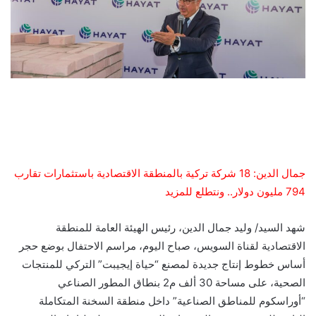
جمال الدين: 18 شركة تركية بالمنطقة الاقتصادية باستثمارات تقارب
794 مليون دولار.. ونتطلع للمزيد
شهد السيد/ وليد جمال الدين، رئيس الهيئة العامة للمنطقة
الاقتصادية لقناة السويس، صباح اليوم، مراسم الاحتفال بوضع حجر
أساس خطوط إنتاج جديدة لمصنع “حياة إيجيبت” التركي للمنتجات
الصحية، على مساحة 30 ألف م2 بنطاق المطور الصناعي
“أوراسكوم للمناطق الصناعية” داخل منطقة السخنة المتكاملة