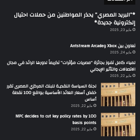
*”البريد المصري” يحذر المواطنين من حملات احتيال
إلكترونية جديدة*
مايو 23, 2025
تعاون بين Xbox وAntstream Arcade
مايو 24, 2025
لمياء كامل تفوز بجائزة “مصريات مؤثرات” تكريماً لدورها الرائد في مجال
الاتصالات والتأثير الإيجابي
مايو 22, 2025
لجنة السياسة النقديـة للبنك المركزي المصرى تقرر
خفض أسعار العائد الأساسية بواقع 100 نقطة
أساس
مايو 22, 2025
MPC decides to cut key policy rates by 100
basis points
مايو 22, 2025