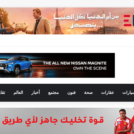
 نحو التوسع.. أحمد علي يقود علامتي Omoda و Jaecoo مع مجموعة عز العرب
يارات
عقارات
صحة
فنون
مجتمع
أخبار
العالم
تقا