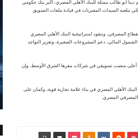
رة الدول بـ 21 قيادي، منهم دينا أبو طالب ممثلة للبنك الأهلي المصري، أكبر بنك حكومي
للي بتلعبه السيدات المصريات في قيادة ملفات التسويق
القطاع المصرفي، وبتقود استراتيجية البنك الأهلي المصري
 الشمول المالي، دعم المشروعات الصغيرة، وتعزيز التواجد
نهم أعلى منصب تسويقي في شركات مقرها الشرق الأوسط، وإن
 البنك الأهلي المصري في بناء علامة تجارية قوية، وكمان على
ع المصرفي المصري.
بينتيريست
Odnoklassniki
‫Pocket
مشاركة عبر البريد
طباعة