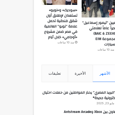
«سوديك» و«نوبو»
تستعدان لإطلاق أول
شقق فندقية تحمل
يين “تيمور إسماعيل”
علامة “نوبو” العالمية
يراً عاماً لعلامتي
في مصر ضمن مشروع
(BAIC & ZEEKR)
«أوجامي» خلال أيام
بمجموعة EIM
منذ 10 ساعات
سيارات
منذ 10 ساعات
الأشهر
الأخيرة
تعليقات
البريد المصري” يحذر المواطنين من حملات احتيال
كترونية جديدة*
مايو 23, 2025
 بين Xbox وAntstream Arcade