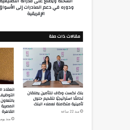
السخنة ويطلع على قدراته التصنيعية
ودوره في دعم الصادرات إلى الأسواق
التصنيعية
الإفريقية
ودوره
في
دعم
الصادرات
مقالات ذات صلة
إلى
الأسواق
الإفريقية
انعقاد ا
بنك نكست وكاف للتأمين يطلقان
التوظيف 
تحالفًا استراتيجيًا لتقديم حلول
بالتعاون 
تأمينية متكاملة لعملاء البنك
المصرية 
القاهرة
منذ 22 ساعة
منذ يوم