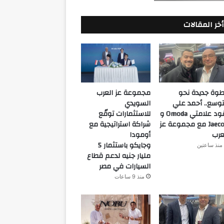
أخر المقالات
وة جديدة نحو
مجموعة عز العرب
توسع.. أحمد علي
السويدي
يقود علامتي Omoda و
للاستثمارات توقّع
Jaecoo مع مجموعة عز
شراكة استراتيجية مع
عرب
أومودا
وجايكو باستثمار 5
منذ ساعتين
مليار جنيه لدعم قطاع
السيارات في مصر
منذ 9 ساعات