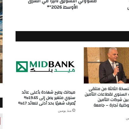
مسؤولي التسويق تأثيراً في الشرق
الأوسط 2026"*
الأوسط
2026"*
لنسخة الثالثة من ملتقى
ميدانك يطرح شهادة بأعلى عائد
السنوى لقطاعات التأمين
سنوي متغير يصل إلى 19.65%
بين شركات التأمين
يُصرف شهريًا بحد أدنى للعائد 17%
وكلية تجارة – جامعة
منذ يومين
ين