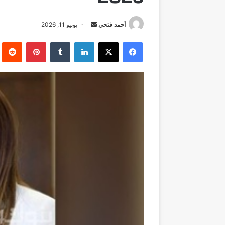
أرسل
أحمد فتحي
يونيو 11, 2026
بريدا
فيسبوك
‫X
لينكدإن
بينتيريست
إلكترونيا