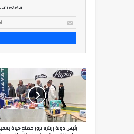
consectetur.
أدخل
بريدك
الإلكتروني
رئيس
دولة
إريتريا
يزور
مصنع
حياة
بالعين
السخنة
ويطلع
رئيس دولة إريتريا يزور مصنع حياة بالعي
على
قدراته