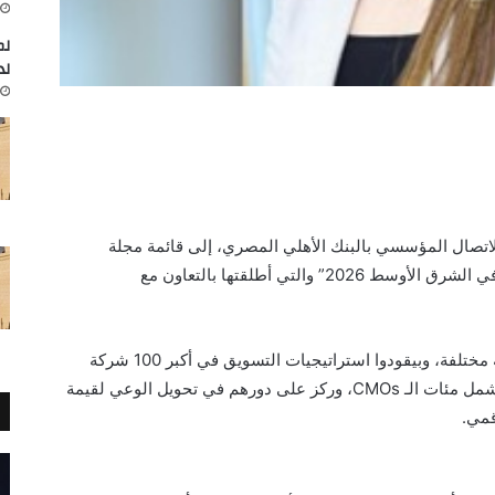
لم
لد
اتصال المؤسسي بالبنك الأهلي المصري، إلى قائمة مجلة
فوربس العالمية “أكثر مسؤولي التسويق تأثيراً في الشرق الأوسط 2026” والتي أطلقتها بالتعاون مع
القائمة كرمت 101 قيادي تسويق من 23 جنسية مختلفة، وبيقودوا استراتيجيات التسويق في أكبر 100 شركة
بالمنطقة. واعتمد الاختيار على استبيان موسع شمل مئات الـ CMOs، وركز على دورهم في تحويل الوعي لقيمة
قمي.