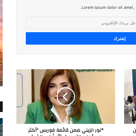
Lorem ipsum dolor sit amet, 
*نور
الزيني
ضمن
قائمة
فوربس
"أكثر
مسؤولي
التسويق
تأثيراً
ن
*نور الزيني ضمن قائمة فوربس "أكثر
في
الشرق