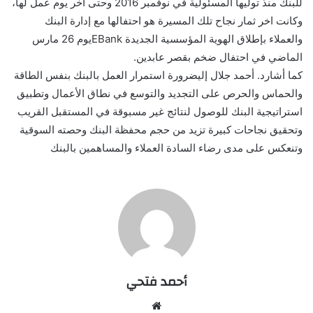
للبنك منذ توليها المسئولية في نوفمبر 2016 وحتى أخر يوم عمل لها،
وكانت اخر ثمار نجاح تلك المسيرة هو احتفالها مع إدارة البنك
والعملاء بإطلاق الهوية المؤسسية الجديدة EBankيوم 26 مارس
الماضي في احتفال ضخم بقصر عابدين.
كما أشارد. أحمد جلال إليضرورة استمرار العمل بالبنك بنفس الطاقة
والحماس والحرص على التجديد والتوسع في نطاق الأعمال وتطبيق
استراتيجية البنك للوصول لنتائج غير مسبوقة في المستقبل القريب
وتحقيق نجاحات كبيرة تزيد من حجم محفظة البنك وحصته السوقية
وتنعكس على مدى رضاء السادة العملاء والمساهمين بالبنك
أحمد فتحي
موقع