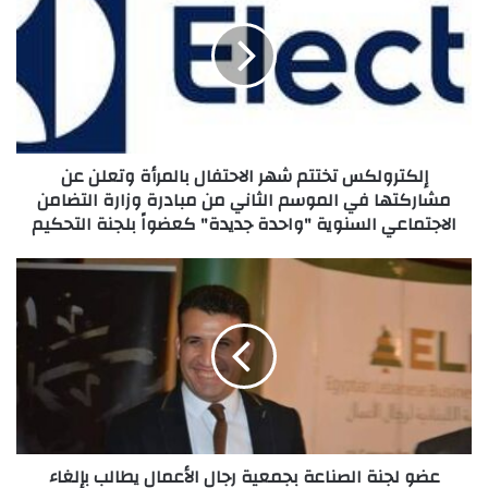
شهر
الاحتفال
بالمرأة
وتعلن
عن
مشاركتها
في
إلكترولكس تختتم شهر الاحتفال بالمرأة وتعلن عن
الموسم
مشاركتها في الموسم الثاني من مبادرة وزارة التضامن
الثاني
الاجتماعي السنوية "واحدة جديدة" كعضواً بلجنة التحكيم
من
مبادرة
وزارة
عضو
التضامن
لجنة
الاجتماعي
الصناعة
السنوية
بجمعية
"واحدة
رجال
جديدة"
الأعمال
كعضواً
يطالب
بلجنة
بإلغاء
التحكيم
العمل
عضو لجنة الصناعة بجمعية رجال الأعمال يطالب بإلغاء
بالمستندات