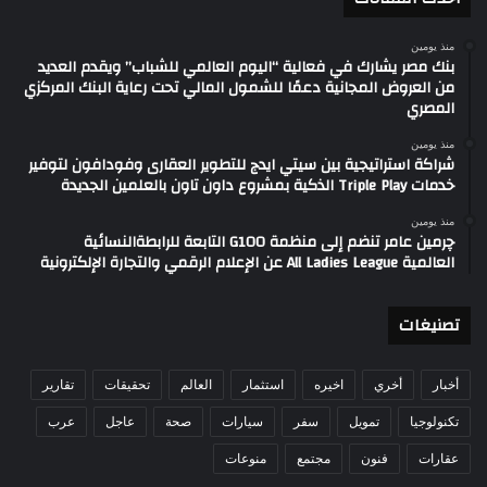
منذ يومين
بنك مصر يشارك في فعالية “اليوم العالمي للشباب” ويقدم العديد
من العروض المجانية دعمًا للشمول المالي تحت رعاية البنك المركزي
المصري
منذ يومين
شراكة استراتيجية بين سيتي ايدج للتطوير العقارى وفودافون لتوفير
خدمات Triple Play الذكية بمشروع داون تاون بالعلمين الجديدة
منذ يومين
چرمين عامر تنضم إلى منظمة G100 التابعة للرابطةالنسائية
العالمية All Ladies League عن الإعلام الرقمي والتجارة الإلكترونية
تصنيغات
أخبار
أخري
اخيره
استثمار
العالم
تحقيقات
تقارير
تكنولوجيا
تمويل
سفر
سيارات
صحة
عاجل
عرب
عقارات
فنون
مجتمع
منوعات