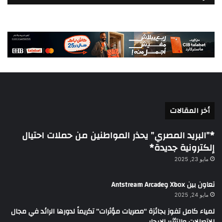
أخر المقالات
*”البريد المصري” يحذر المواطنين من حملات احتيال
إلكترونية جديدة*
مايو 23, 2025
تعاون بين Xbox وAntstream Arcade
مايو 24, 2025
لمياء كامل تفوز بجائزة “مصريات مؤثرات” تكريماً لدورها الرائد في مجال
الاتصالات والتأثير الإيجابي