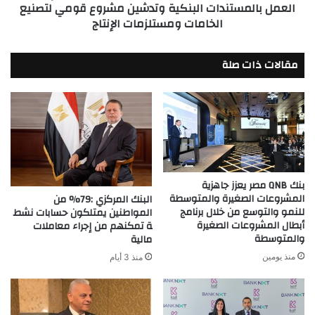
العمل بالمستندات البنكية وتدشين مشروع قومي لتصنيع
البنكية
الخامات ومستلزمات الإنتاج
وتدشين
مشروع
قومي
مقالات ذات صلة
لتصنيع
الخامات
ومستلزمات
الإنتاج
بنك QNB مصر يعزز جاهزية
المشروعات الصغيرة والمتوسطة
البنك المركزي :79% من
للنمو والتوسع من خلال برنامج
المواطنين يمتلكون حسابات نشط
أبطال المشروعات الصغيرة
ة تمكنهم من إجراء معاملات
والمتوسطة
مالية
منذ يومين
منذ 3 أيام