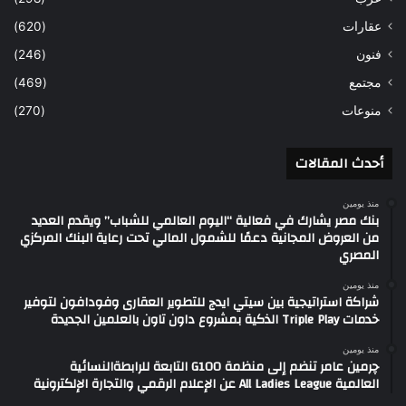
عقارات
(620)
فنون
(246)
مجتمع
(469)
منوعات
(270)
أحدث المقالات
منذ يومين
بنك مصر يشارك في فعالية “اليوم العالمي للشباب” ويقدم العديد
من العروض المجانية دعمًا للشمول المالي تحت رعاية البنك المركزي
المصري
منذ يومين
شراكة استراتيجية بين سيتي ايدج للتطوير العقارى وفودافون لتوفير
خدمات Triple Play الذكية بمشروع داون تاون بالعلمين الجديدة
منذ يومين
چرمين عامر تنضم إلى منظمة G100 التابعة للرابطةالنسائية
العالمية All Ladies League عن الإعلام الرقمي والتجارة الإلكترونية