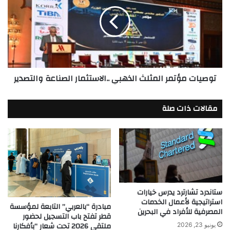
المثلث
الذهبي
..الاستثمار
الصناعة
والتصدير
توصيات مؤتمر المثلث الذهبي ..الاستثمار الصناعة والتصدير
مقالات ذات صلة
ستاندرد تشارترد يدرس خيارات
استراتيجية لأعمال الخدمات
مبادرة “بالعربي” التابعة لمؤسسة
المصرفية للأفراد في البحرين
قطر تفتح باب التسجيل لحضور
ملتقى 2026 تحت شعار “بأفكارنا
يونيو 23, 2026