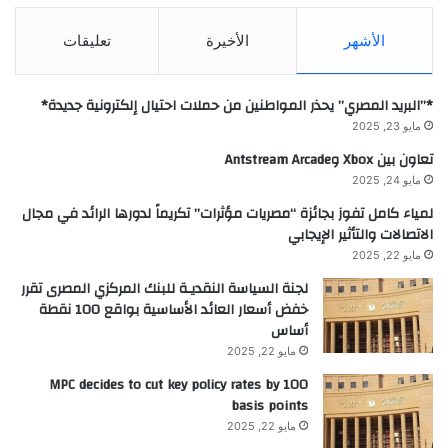
الأشهر
الأخيرة
تعليقات
*”البريد المصري” يحذر المواطنين من حملات احتيال إلكترونية جديدة*
مايو 23, 2025
تعاون بين Xbox وAntstream Arcade
مايو 24, 2025
لمياء كامل تفوز بجائزة “مصريات مؤثرات” تكريماً لدورها الرائد في مجال
الاتصالات والتأثير الإيجابي
مايو 22, 2025
لجنة السياسة النقديـة للبنك المركزي المصرى تقرر
خفض أسعار العائد الأساسية بواقع 100 نقطة
أساس
مايو 22, 2025
MPC decides to cut key policy rates by 100
basis points
مايو 22, 2025