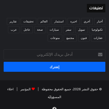
تصنيغات
أخبار
أخري
اخيره
استثمار
العالم
تحقيقات
تقارير
تكنولوجيا
تمويل
سفر
سيارات
صحة
عاجل
عرب
عقارات
فنون
مجتمع
منوعات
أدخل
بريدك
الإلكتروني
© حقوق النشر 2026، جميع الحقوق محفوظة |
المؤتمر
|
اخلاء
المسؤوليّة
فيسبوك