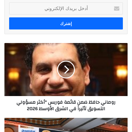
أدخل
بريدك
الإلكتروني
روماني
حافظ
ضمن
قائمة
فوربس
"أكثر
مسؤولي
التسويق
تأثيراً
روماني حافظ ضمن قائمة فوربس "أكثر مسؤولي
في
التسويق تأثيراً في الشرق الأوسط 2026
الشرق
الأوسط
2026
توصيات
مؤتمر