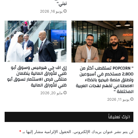
نبني”
يونيو 16, 2026
إي اف چي هيرميس وسوق أبو
” POPCORN تستقطب أكثر من
ظبي للأوراق المالية ينظمان
2,800 مستخدم في أسبوعين
ملتقى فرص الاستثمار لسوق أبو
وتطلق منصة فيديو بالذكاء
ظبي للأوراق المالية
الاصطناعي تفهم لهجات العربية
المختلفة “
مايو 20, 2026
يونيو 11, 2026
اترك تعليقاً
لن يتم نشر عنوان بريدك الإلكتروني.
الحقول الإلزامية مشار إليها بـ
*