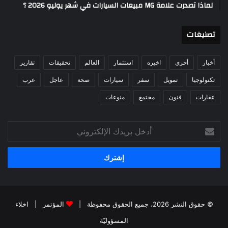
لماذا تصدرت علامة MG مبيعات السيارات في شهر يوليو 2026 ؟
تصنيغات
أخبار
أخري
اخيره
استثمار
العالم
تحقيقات
تقارير
تكنولوجيا
تمويل
سفر
سيارات
صحة
عاجل
عرب
عقارات
فنون
مجتمع
منوعات
أدخل
بريدك
الإلكتروني
© حقوق النشر 2026، جميع الحقوق محفوظة |
المؤتمر
|
اخلاء
المسؤوليّة