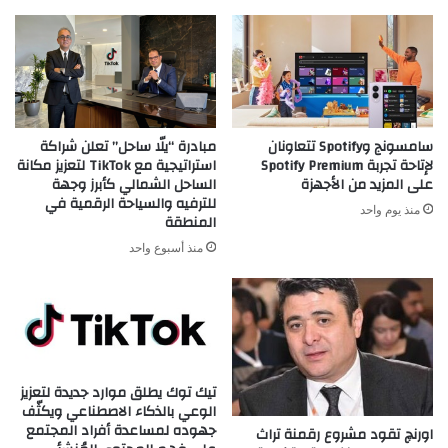
مبادرة “يلّا ساحل” تعلن شراكة
سامسونج وSpotify تتعاونان
استراتيجية مع TikTok لتعزيز مكانة
لإتاحة تجربة Spotify Premium
الساحل الشمالي كأبرز وجهة
على المزيد من الأجهزة
للترفيه والسياحة الرقمية في
منذ يوم واحد
المنطقة
منذ أسبوع واحد
تيك توك يطلق موارد جديدة لتعزيز
الوعي بالذكاء الاصطناعي ويكثّف
جهوده لمساعدة أفراد المجتمع
اورنچ تقود مشروع رقمنة تراث