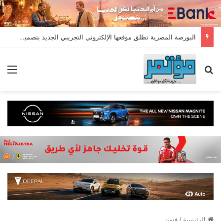
البورصة المصرية تطلق موقعها الإلكتروني التجريبي الجديد بتصميم عصري ومؤشرات لحظية وأقسام متطورة
بحث عن
الق
الرئيسية
/
فنون