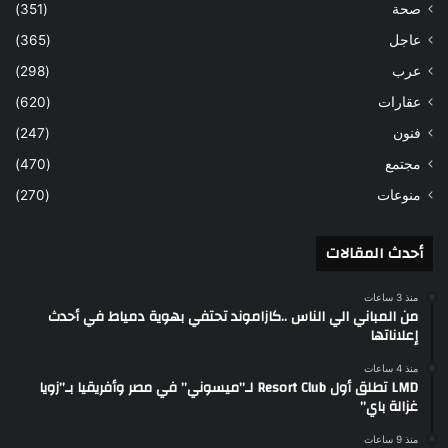
صحة
(351)
عاجل
(365)
عرب
(298)
عقارات
(620)
فنون
(247)
مجتمع
(470)
منوعات
(270)
أحدث المقالات
منذ 3 ساعات
من المباني الي الناس ..كازاموند تحتفي بهوية دمياط في أحدث
إعلاناتها
منذ 4 ساعات
LMD تطلق أول Resort Club لـ”ميسوني” في مصر وأفريقيا بـ”زويا
غزالة باي”
منذ 9 ساعات