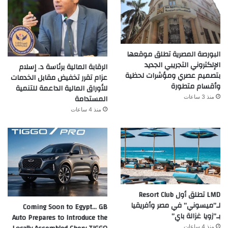
البورصة المصرية تطلق موقعها
الإلكتروني التجريبي الجديد
الرقابة المالية برئاسة د. إسلام
بتصميم عصري ومؤشرات لحظية
عزام تقرر تخفيض مقابل الخدمات
وأقسام متطورة
للأوراق المالية الداعمة للتنمية
المستدامة
منذ 3 ساعات
منذ 4 ساعات
LMD تطلق أول Resort Club
لـ”ميسوني” في مصر وأفريقيا
Coming Soon to Egypt… GB
بـ”زويا غزالة باي”
Auto Prepares to Introduce the
منذ 4 ساعات