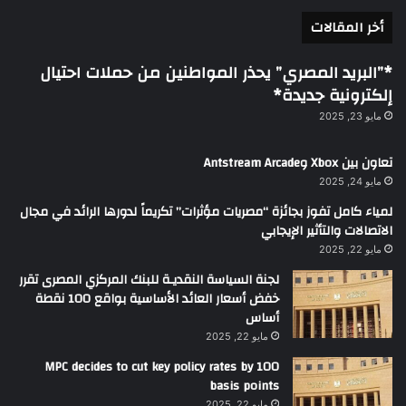
أخر المقالات
*”البريد المصري” يحذر المواطنين من حملات احتيال
إلكترونية جديدة*
مايو 23, 2025
تعاون بين Xbox وAntstream Arcade
مايو 24, 2025
لمياء كامل تفوز بجائزة “مصريات مؤثرات” تكريماً لدورها الرائد في مجال
الاتصالات والتأثير الإيجابي
مايو 22, 2025
لجنة السياسة النقديـة للبنك المركزي المصرى تقرر
خفض أسعار العائد الأساسية بواقع 100 نقطة
أساس
مايو 22, 2025
MPC decides to cut key policy rates by 100
basis points
مايو 22, 2025