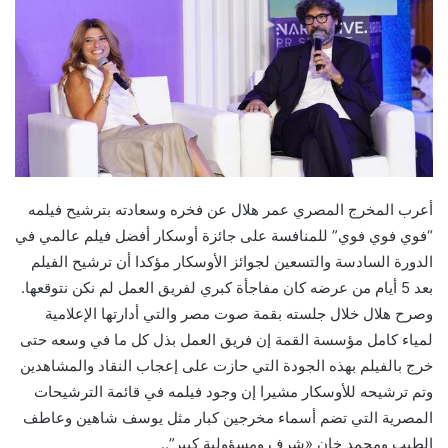
أعرب المخرج المصري عمر هلال عن فخره وسعادته بترشيح فيلمه
“فوي فوي فوي” للمنافسة على جائزة أوسكار أفضل فيلم عالمي في
الدورة السادسة والتسعين لجوائز الأوسكار مؤكدا أن ترشيح الفيلم
بعد 5 أيام من عرضه كان مفاجأة كبري لفريق العمل لم نكن نتوقعها.
وصرح هلال خلال جلسته بقمة صوت مصر والتي أدارتها الإعلامية
لمياء كامل مؤسسة القمة إن فريق العمل بذل كل ما في وسعه حتى
خرج بالفيلم بهذه الجودة التي حازت على إعجاب النقاد والمشاهدين
وتم ترشيحه للأوسكار مشيرا إن وجود فيلمه في قائمة الترشيحات
المصرية التي تضم أسماء مخرجين كبار مثل يوسف شاهين وعاطف
الطيب ومحمد خان «شرف ومسؤولية كبير”..