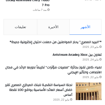
Locally Assembled Chery TIGGO
7 Pro
منذ 7 ساعات
الأشهر
الأخيرة
تعليقات
*”البريد المصري” يحذر المواطنين من حملات احتيال إلكترونية جديدة*
مايو 23, 2025
تعاون بين Xbox وAntstream Arcade
مايو 24, 2025
لمياء كامل تفوز بجائزة “مصريات مؤثرات” تكريماً لدورها الرائد في مجال
الاتصالات والتأثير الإيجابي
مايو 22, 2025
لجنة السياسة النقديـة للبنك المركزي المصرى تقرر
خفض أسعار العائد الأساسية بواقع 100 نقطة
أساس
مايو 22, 2025