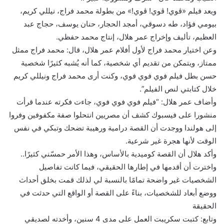
ويعد فيلم «ڤوي! ڤوي! ڤوي!» من بطولة محمد فراج، نيللي كريم،
بيومي فؤاد، طه دسوقي، أمجد الحجار، حنان يوسف، حجاج عبد
العظيم، تأليف وإخراج عمر هلال، إنتاج محمد حفظي.
وعن اختيار محمد فراج لأول أفلام عمر هلال، قال: محمد فراج ممثل
ممتاز، ويتمكن من تقديم أي شخصية، كما أنه يُشبه كثيرًا شخصية
حسن بطل فيلم فوي فوي فوي، وكنت أرى محمد فراج ونيللي كريم
خلال كتابتي لنص الفيلم”.
وأضاف عمر هلال: “فيلم فوي فوي فوي، جاءت فكرته عندما قرأت
منشورا على فيسبوك كشف أن مصريين انتحلوا صفة مكفوفين وفروا
إلى هولندا ووجدت أن القصة درامية ورهيبة تضحك وتبكي في نفس
الوقت لأنها هجرة غير شرعية.
وأكد هلال أن القصة كوميدية بالأساس، وهذا الأمر حمسّني كثيرًا..
واخترت أن أقدمها في إطارها الحقيقي، فيما كانت تفاصيل
الشخصيات غير واضحة تمامًا بالنسبة لي لذلك قمت بخلق أحداث
ووضع أبعاد للشخصيات، بناءً على القصة أو الواقع التي حدثت في
الحقيقة
وتابع: كتبت سكريبت العمل على مدى 4 سنين، وأخدته لصديقي