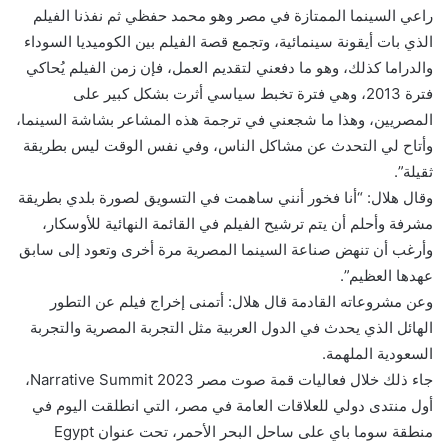
راعي السينما الممتازة في مصر وهو محمد حفظي ثم نفذنا الفيلم
الذي بات أيقونة سينمائية، وتجمع قصة الفيلم بين الكوميديا السوداء
والدراما كذلك، وهو ما دفعني لتقديم العمل، فإن زمن الفيلم يُحاكي
فترة 2013، وهي فترة تخبط سياسي أثرت بشكل كبير على
المصريين، وهذا ما شجعني في ترجمة هذه المشاعر بشاشة السينما،
وأتاح لي التحدث عن مشاكل الناس، وفي نفس الوقت ليس بطريقة
ثقيلة”.
وقال هلال: “أنا فخور أنني ساهمت في التسويق لصورة بلدي بطريقة
مشرفة وأحلم أن يتم ترشيح الفيلم في القائمة النهائية للأوسكار،
وأرغب أن تنهض صناعة السينما المصرية مرة أخرى وتعود إلى سابق
عهدها العظيم”.
وعن مشروعاته القادمة قال هلال: أتمنى إخراج فيلم عن التطور
الهائل الذي يحدث في الدول العربية مثل التجربة المصرية والتجربة
السعودية الملهمة.
جاء ذلك خلال فعاليات قمة صوت مصر Narrative Summit 2023،
أول منتدى دولي للعلاقات العامة في مصر، التي انطلقت اليوم في
منطقة سوما باي على ساحل البحر الأحمر، تحت عنوان Egypt