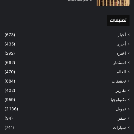
تصنيفات
أخبار
(673)
أخري
(435)
اخيره
(292)
استثمار
(662)
العالم
(470)
تحقيقات
(684)
تقارير
(402)
تكنولوجيا
(959)
تمويل
(2٬136)
سفر
(94)
سيارات
(741)