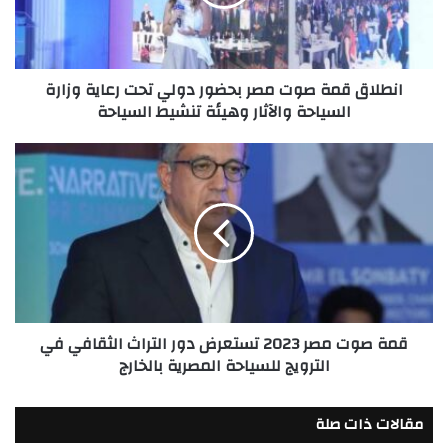
دولي
تحت
رعاية
وزارة
انطلاق قمة صوت مصر بحضور دولي تحت رعاية وزارة
السياحة
السياحة والآثار وهيئة تنشيط السياحة
والآثار
وهيئة
تنشيط
قمة
السياحة
صوت
مصر
2023
تستعرض
دور
التراث
الثقافي
في
قمة صوت مصر 2023 تستعرض دور التراث الثقافي في
الترويج
الترويج للسياحة المصرية بالخارج
للسياحة
المصرية
بالخارج
مقالات ذات صلة