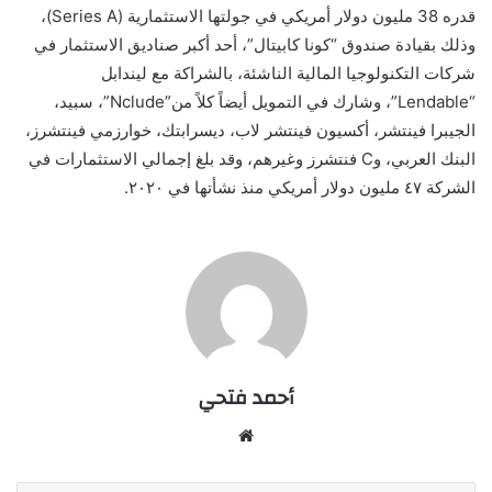
قدره 38 مليون دولار أمريكي في جولتها الاستثمارية (Series A)،
وذلك بقيادة صندوق “كونا كابيتال”، أحد أكبر صناديق الاستثمار في
شركات التكنولوجيا المالية الناشئة، بالشراكة مع ليندابل
“Lendable”، وشارك في التمويل أيضاً كلاً من”Nclude”، سبيد،
الجيبرا فينتشر، أكسيون فينتشر لاب، ديسرابتك، خوارزمي فينتشرز،
البنك العربي، وC فنتشرز وغيرهم، وقد بلغ إجمالي الاستثمارات في
الشركة ٤٧ مليون دولار أمريكي منذ نشأتها في ٢٠٢٠.
أحمد فتحي
موقع
الويب