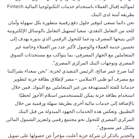
لمواكبه إقبال العملاء باستخدام خدمات التكنولوجيا المالية Fintech
بطريقه آمنة لدى البنك.
نحن دائما نسعى لتوفير حلول دفع رقمية متطورة بكل سهولة وأمان
للحد من التعامل النقدي، سعيا لتسهيل التعامل بالوسائل الإلكترونية
التي يتيحها المصرف ودعما للتحول الرقمي الذي بدوره يهدف إلى
تحسين خدمة العملاء والوصول لأكبر عدد من العملاء وخاصة غير
المتعاملين مع الجهاز المصرفي، بما يتواكب مع مستحدثات السوق
المصري وتوجهات البنك المركزي المصري”.
كما صرح عمر صالح، الرئيس التنفيذي لخزنة: “نحن سعداء بشراكتنا
مع مصرف أبو ظبي الاسلامي – مصر لإطلاق بطاقة خزنة لتطوير
خدماتنا للفئة المستهدفة من غير المتعاملين مع البنوك. فمن خلال
استخدام بطاقة خزنة يمكن للمستخدمين استلام الأجور لحظيًا
بالإضافة إلى خدمات مالية أخرى بطريقة سهلة ورقمية من خلال
التطبيق. وتعكس هذه الخدمات الجهود المبذولة من قبل البنك
المركزي المصري للتحول نحو مجتمع رقمي ولتعزيز الشمول المالي
بشكل غير مسبوق.”.
والجدير بالذكر أن شركة خزنة أعلنت مؤخراً عن حصولها على تمويل