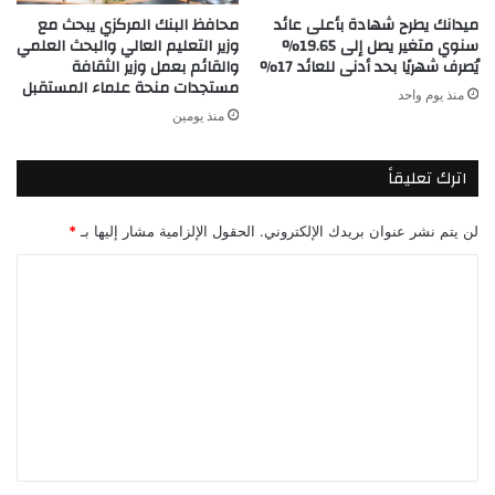
ميدانك يطرح شهادة بأعلى عائد
محافظ البنك المركزي يبحث مع
سنوي متغير يصل إلى 19.65%
وزير التعليم العالي والبحث العلمي
يُصرف شهريًا بحد أدنى للعائد 17%
والقائم بعمل وزير الثقافة
مستجدات منحة علماء المستقبل
منذ يوم واحد
منذ يومين
اترك تعليقاً
لن يتم نشر عنوان بريدك الإلكتروني.
الحقول الإلزامية مشار إليها بـ
*
ا
ل
ت
ع
ل
ي
ق