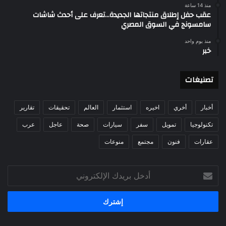
منذ 14 ساعة
عقب حفل إطلاق منتجاتها الجديدة…تعرف على أحدث شاشات
سامسونج في السوق المصري
منذ يوم واحد
خبر
تصنيغات
أخبار
أخري
اخيره
استثمار
العالم
تحقيقات
تقارير
تكنولوجيا
تمويل
سفر
سيارات
صحة
عاجل
عرب
عقارات
فنون
مجتمع
منوعات
أدخل
بريدك
الإلكتروني