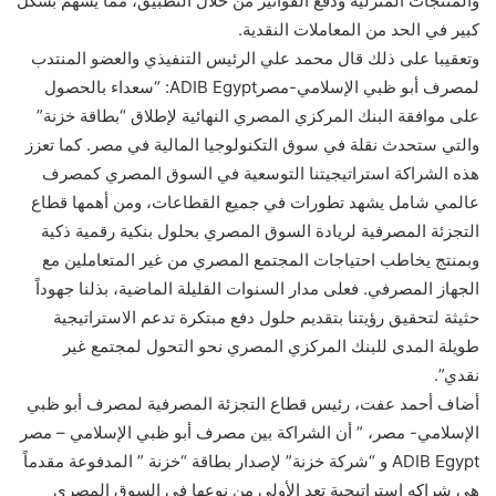
والمنتجات المنزلية ودفع الفواتير من خلال التطبيق، مما يسهم بشكل
كبير في الحد من المعاملات النقدية.
وتعقيبا على ذلك قال محمد علي الرئيس التنفيذي والعضو المنتدب
لمصرف أبو ظبي الإسلامي-مصرADIB Egypt: “سعداء بالحصول
على موافقة البنك المركزي المصري النهائية لإطلاق “بطاقة خزنة”
والتي ستحدث نقلة في سوق التكنولوجيا المالية في مصر. كما تعزز
هذه الشراكة استراتيجيتنا التوسعية في السوق المصري كمصرف
عالمي شامل يشهد تطورات في جميع القطاعات، ومن أهمها قطاع
التجزئة المصرفية لريادة السوق المصري بحلول بنكية رقمية ذكية
وبمنتج يخاطب احتياجات المجتمع المصري من غير المتعاملين مع
الجهاز المصرفي. فعلى مدار السنوات القليلة الماضية، بذلنا جهوداً
حثيثة لتحقيق رؤيتنا بتقديم حلول دفع مبتكرة تدعم الاستراتيجية
طويلة المدى للبنك المركزي المصري نحو التحول لمجتمع غير
نقدي”.
أضاف أحمد عفت، رئيس قطاع التجزئة المصرفية لمصرف أبو ظبي
الإسلامي- مصر، ” أن الشراكة بين مصرف أبو ظبي الإسلامي – مصر
ADIB Egypt و “شركة خزنة” لإصدار بطاقة “خزنة ” المدفوعة مقدماً
هي شراكه استراتيجية تعد الأولى من نوعها في السوق المصري