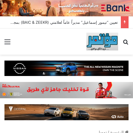
تعيين “تيمور إسماعيل” مديراً عاماً لعلامتي (BAIC & ZEEKR) بمجموعة EIM للسيارات
بحث عن
الق
الرئيسية
/
تمويل