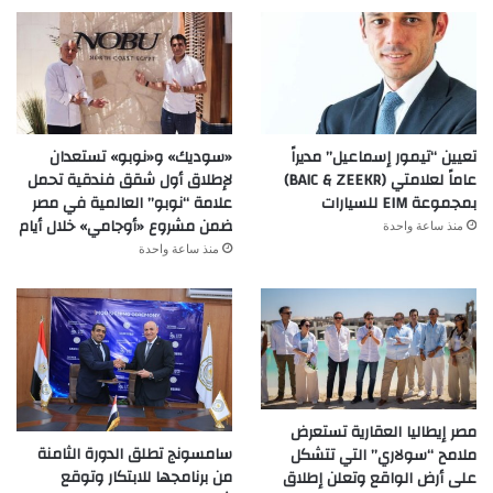
تعيين “تيمور إسماعيل” مديراً
«سوديك» و«نوبو» تستعدان
عاماً لعلامتي (BAIC & ZEEKR)
لإطلاق أول شقق فندقية تحمل
بمجموعة EIM للسيارات
علامة “نوبو” العالمية في مصر
ضمن مشروع «أوجامي» خلال أيام
منذ ساعة واحدة
منذ ساعة واحدة
مصر إيطاليا العقارية تستعرض
سامسونج تطلق الدورة الثامنة
ملامح “سولاري” التي تتشكل
من برنامجها للابتكار وتوقع
على أرض الواقع وتعلن إطلاق