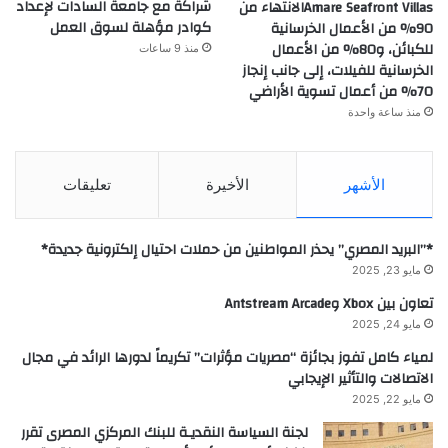
شراكة مع جامعة السادات لإعداد
Amare Seafront Villasالانتهاء من
كوادر مؤهلة لسوق العمل
90% من الأعمال الخرسانية
للكبائن، و80% من الأعمال
منذ 9 ساعات
الخرسانية للفيلات، إلى جانب إنجاز
70% من أعمال تسوية الأراضي
منذ ساعة واحدة
الأشهر
الأخيرة
تعليقات
*”البريد المصري” يحذر المواطنين من حملات احتيال إلكترونية جديدة*
مايو 23, 2025
تعاون بين Xbox وAntstream Arcade
مايو 24, 2025
لمياء كامل تفوز بجائزة “مصريات مؤثرات” تكريماً لدورها الرائد في مجال
الاتصالات والتأثير الإيجابي
مايو 22, 2025
لجنة السياسة النقديـة للبنك المركزي المصرى تقرر