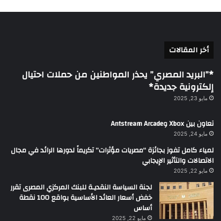
أخر المقالات
*”البريد المصري” يحذر المواطنين من حملات احتيال
إلكترونية جديدة*
مايو 23, 2025
تعاون بين Xbox وAntstream Arcade
مايو 24, 2025
لمياء كامل تفوز بجائزة “مصريات مؤثرات” تكريماً لدورها الرائد في مجال
الاتصالات والتأثير الإيجابي
مايو 22, 2025
لجنة السياسة النقديـة للبنك المركزي المصرى تقرر
خفض أسعار العائد الأساسية بواقع 100 نقطة
أساس
مايو 22, 2025