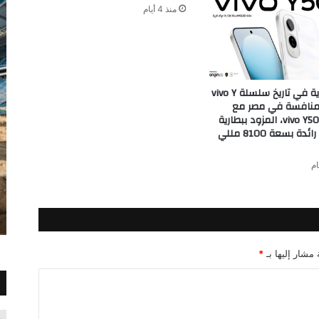
منذ 4 أيام
اكبر بطارية في تاريخ سلسلة vivo Y
منافسة في مصر مع
إطلاق vivo Y500، المزود ببطارية
BlueVolt رائدة بسعة 8100 مللي
 مشار إليها بـ
*