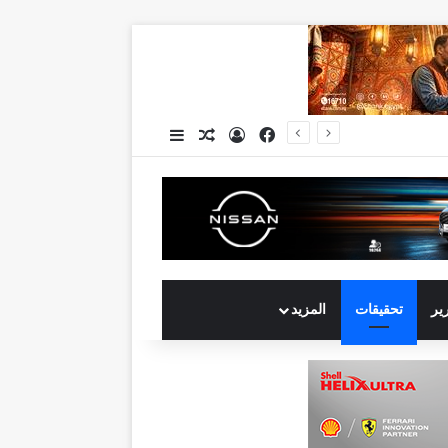
فيسبوك
تسجيل الدخول
مقال عشوائي
إضافة عمود جانبي
جي بي أوتو تستعد لإطلاق علامة iCAUR في السوق المصرية علامة عالمية جديدة لسيارات الطاقة الجديدة تجمع بين التكنولوجيا الذكية والتصميم الجريء وروح المغامر
رير
تحقيقات
المزيد