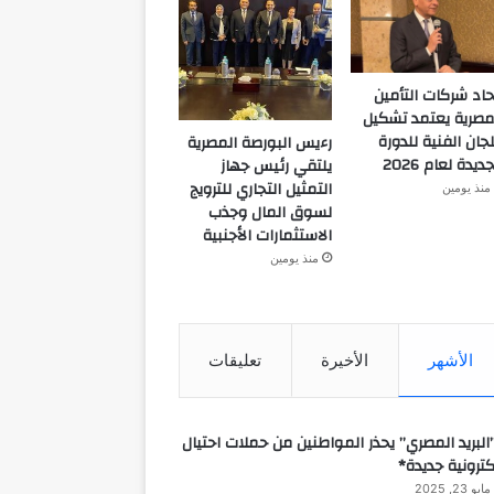
حاد شركات التأمين
مصرية يعتمد تشكيل
لجان الفنية للدورة
رءيس البورصة المصرية
جديدة لعام 2026
يلتقي رئيس جهاز
التمثيل التجاري للترويج
منذ يومين
لسوق المال وجذب
الاستثمارات الأجنبية
منذ يومين
الأشهر
الأخيرة
تعليقات
البريد المصري” يحذر المواطنين من حملات احتيال
كترونية جديدة*
مايو 23, 2025