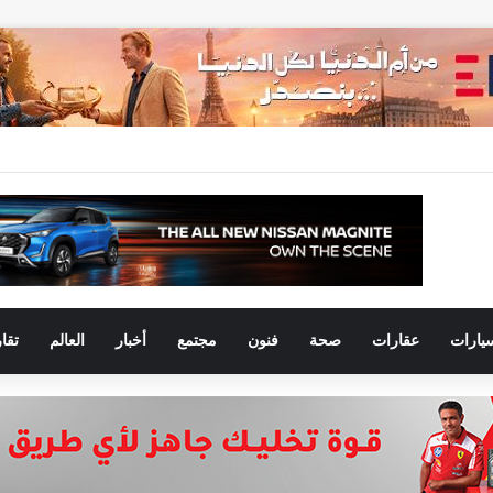
يارات
عقارات
صحة
فنون
مجتمع
أخبار
العالم
تقا