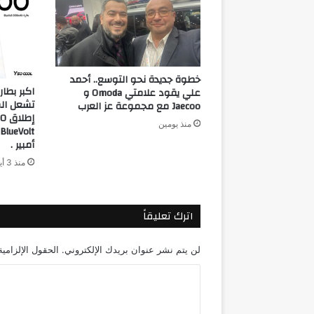
خطوة جديدة نحو التوسع.. أحمد
علي يقود علامتي Omoda و
تشعل ال
Jaecoo مع مجموعة عز العرب
منذ يومين
أمبير .
منذ 3 أيام
اترك تعليقاً
لن يتم نشر عنوان بريدك الإلكتروني.
الحقول الإلزامية
ا
ل