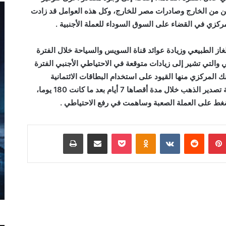
ين من الخارج وصادرات مصر للخارج، وكل هذه العوامل قد زادت
ركزي في القضاء على السوق السوداء للعملة الأجنبية .
از الطبيعي وزيادة عوائد قناة السويس والسياحة خلال الفترة
ي والتي تشير إلى زيادات متوقعة في الاحتياطي الأجنبي الفترة
نك المركزي منها القيود على استخدام البطاقات الائتمانية
بالخارج، إضافة لإحكام الرقابة على توريد حصيلة تصدير الذهب خلال مدة أقصاها 7 أيام بعد ما كانت 180 يوما،
غط على العملة الصعبة وساهمت في رفع الاحتياطي .
بينتيريست
Odnoklassniki
‫Pocket
مشاركة عبر البريد
طباعة