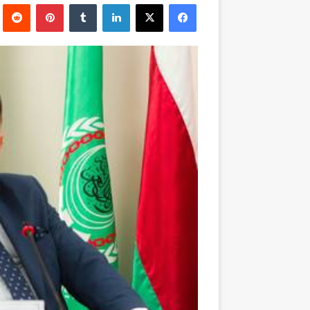
فيسبوك
‫X
لينكدإن
بينتيريست
إلكترونيا