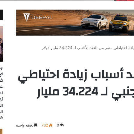
طي مصر من النقد الأجنبي لـ 34.224 مليار دولار
د أسباب زيادة احتياطي
جي
مصر من النقد الأجنبي لـ 34.224 مليار
عل
لس
تج
ال
ال
0
782
دقيقة واحدة