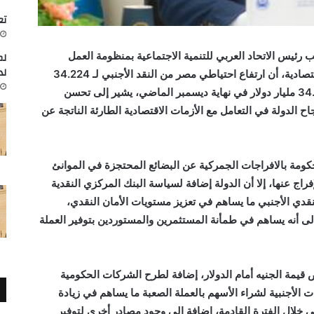
تعاون
 رئيس الاتحاد العربي للتنمية الاجتماعية بمنظومة العمل
لم
لد
العربي بجامعة الدول العربية لشئون التنمية الاقتصادية، أن ارتفاع احتياطي مصر من النقد الأجنبي لـ 34.224
مليار دولار خلال يناير الماضي، مقابل نحو 34.003 مليار دولار في نهاية ديسمبر الماضي، يشير إلى تحسن
اح الدولة في التعامل مع الأزمات الاقتصادية الطارئة الناتجة عن
حكومة بالافراجات الجمركية عن البضائع المحتجزة في الموانئ
فراج عنها، إلا أن الدولة إضافة لسياسة البنك المركزي النقدية
نقدي الأجنبي ما يساهم في تعزيز مستويات الأمان النقدي،
لى أنه يساهم في طمأنة المستثمرين والمستوردين بتوفير العملة
 قيمة الجنيه أمام الدولار، إضافة لطرح الشركات الحكومية
ت الأجنبية لشراء الأسهم بالعملة الصعبة ما يساهم في زيادة
بي خلال الفترة القادمة، إضافة إلى وجود مصادر أخرى لتوفير