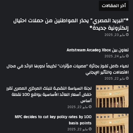
أخر المقالات
*”البريد المصري” يحذر المواطنين من حملات احتيال
إلكترونية جديدة*
مايو 23, 2025
تعاون بين Xbox وAntstream Arcade
مايو 24, 2025
لمياء كامل تفوز بجائزة “مصريات مؤثرات” تكريماً لدورها الرائد في مجال
الاتصالات والتأثير الإيجابي
مايو 22, 2025
لجنة السياسة النقديـة للبنك المركزي المصرى تقرر
خفض أسعار العائد الأساسية بواقع 100 نقطة
أساس
مايو 22, 2025
MPC decides to cut key policy rates by 100
basis points
مايو 22, 2025