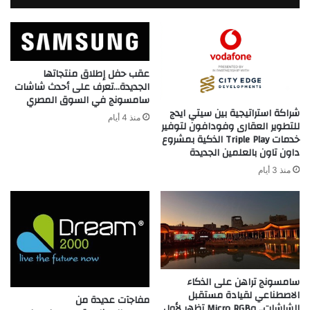
عقب حفل إطلاق منتجاتها
الجديدة…تعرف على أحدث شاشات
سامسونج في السوق المصري
شراكة استراتيجية بين سيتي ايدج
منذ 4 أيام
للتطوير العقارى وفودافون لتوفير
خدمات Triple Play الذكية بمشروع
داون تاون بالعلمين الجديدة
منذ 3 أيام
سامسونج تراهن على الذكاء
الاصطناعي لقيادة مستقبل
مفاجآت عديدة من
الشاشات.. وMicro RGB تظهر لأول