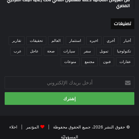
المصري
تصنيغات
أخبار
أخري
اخيره
استثمار
العالم
تحقيقات
تقارير
تكنولوجيا
تمويل
سفر
سيارات
صحة
عاجل
عرب
عقارات
فنون
مجتمع
منوعات
أدخل
بريدك
الإلكتروني
© حقوق النشر 2026، جميع الحقوق محفوظة |
المؤتمر
|
اخلاء
المسؤوليّة