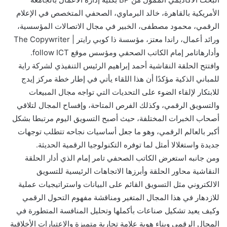
الأمريكية بالقاهرة، خالد البرماوي، الصحفي المتخصص في الإعلام
الرقمي، محمود مصطفى، الخبير في مجال الاتصالات المؤسسية،
ورائد أعمال، راندا معتز، مؤسسة ذا كوبي رايتر | The Copywriter
وأدارهاتامر إمام الكاتب الصحفي ومؤسس موقع follow ICT.
وافتتح الحلقة النقاشية أحمد إبراهيم الرئيس التنفيذي لشركة راية
للمباني الذكية مؤكدًا أن هذا اللقاء يأتي في إطار خطة مركز إيدج
للابتكار لإلقاء الضوء على التحديات التي تواجه مجال المبيعات
والتسويق الرقمي، وكذلك الفرص المتاحة، وإفساح المجال لتلاقي
أصحاب الخبرات المختلفة، حيث أصبح التسويق اليوم مرتبطا بشكل
أكبر بالعالم الرقمي، وهو ما جعل أساسيات نجاحه تتطلب توجهات
جديدة واستغلالا أمثل لما توفره التكنولوجيا الرقمية الحديثة.
ومن جانبه استعرض الكاتب الصحفي تامر إمام الذي أدار الحلقة
النقاشية محاور الحلقة وأبرزها الاتجاهات الرئيسية للتسويق
الالكتروني مثل التسويق القائم على البيانات واستراتيجيات عملية
للازدهار في هذا المجال المتغير ومناقشة مفهوم التحول الرقمي
وكيف يعيد تشكيل صناعات بأكملها وتحليل المنافسة المتطورة في
المجال الرقمي وبناء هوية علامة تجارية متميزة والاعتبارات الأخلاقية