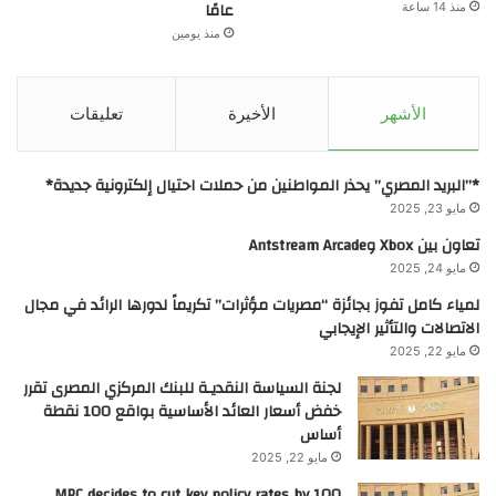
عامًا
منذ 14 ساعة
منذ يومين
الأشهر
الأخيرة
تعليقات
*”البريد المصري” يحذر المواطنين من حملات احتيال إلكترونية جديدة*
مايو 23, 2025
تعاون بين Xbox وAntstream Arcade
مايو 24, 2025
لمياء كامل تفوز بجائزة “مصريات مؤثرات” تكريماً لدورها الرائد في مجال
الاتصالات والتأثير الإيجابي
مايو 22, 2025
لجنة السياسة النقديـة للبنك المركزي المصرى تقرر
خفض أسعار العائد الأساسية بواقع 100 نقطة
أساس
مايو 22, 2025
MPC decides to cut key policy rates by 100