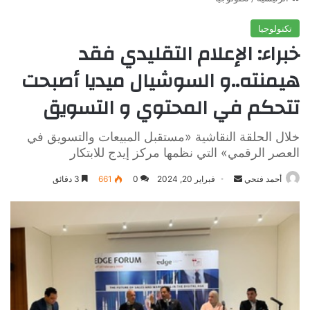
تكنولوجيا
خبراء: الإعلام التقليدي فقد
هيمنته..و السوشيال ميديا أصبحت
تتحكم في المحتوي و التسويق
خلال الحلقة النقاشية «مستقبل المبيعات والتسويق في
العصر الرقمي» التي نظمها مركز إيدج للابتكار
أرسل
أحمد فتحي
فبراير 20, 2024
0
661
3 دقائق
بريدا
إلكترونيا