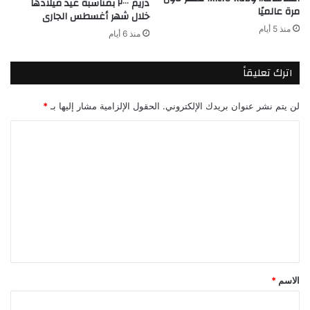
دريم ٢٠٠٠ بمناسبة عيد ميلادها
مرة عالميًا
خلال شهر أغسطس الجارى
منذ 5 أيام
منذ 6 أيام
اترك تعليقاً
لن يتم نشر عنوان بريدك الإلكتروني.
الحقول الإلزامية مشار إليها بـ
*
ا
ل
ت
ع
ل
ي
ق
*
الاسم
*