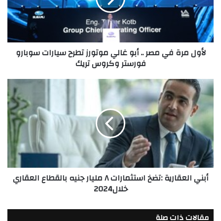
أبو
غالي
موتورز
تطرح
لأول مرة في مصر .. أبو غالي موتورز تطرح سيارات سوبارو
سيارات
فورستر وكروس تريك
سوبارو
فورستر
وكروس
أبني
تريك
العقارية
:تضخ
استثمارات
٨
مليار
جنيه
بالقطاع
العقاري
أبني العقارية :تضخ استثمارات ٨ مليار جنيه بالقطاع العقاري
خلال2024
خلال2024
مقالات ذات صلة