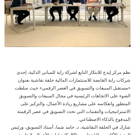
نظم مركز إيدج للابتكار التابع لشركة راية للمباني الذكية، إحدى
شركات راية القابضة للاستثمارات المالية حلقة نقاشية بعنوان
«مستقبل المبيعات والتسويق في العصر الرقمي» حيث سلطت
الضوء على الاتجاهات الرئيسية في مجال المبيعات والتسويق
المتطور وانعكاسه على مشاريع ريادة الأعمال، والتركيز على
الاستراتيجيات والتقنيات التي تحدد التسويق في عصر الرقمنة
المدفوع بالذكاء الاصطناعي.
شارك في الحلقة النقاشية، د. حامد شما، أستاذ التسويق، ورئيس
البحث الأكاديمي المُمَوَل من BP بكلية إدارة الأعمال بالجامعة