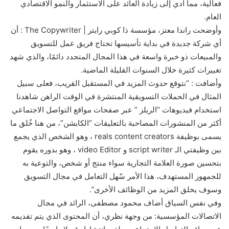
فعالية، مما أدي إلى زيادة العائد على الاستثمار والنمو الاقتصادي
العام.
وأوضحت راندا معتز، مؤسسة ذا كوبي رايتر | The Copywriter : أن
أي شركة جديدة في بداية تأسيسها تحتاج فريق عمل للتسويق
والمبيعات ذو خبرة واسعة في هذا المجال المتجدد دائمًا، والذي شهد
تغييرات كثيرة خلال السنوات القليلة الماضية.
وأضافت : “نتوقع حدوث المزيد في المستقبل القريب، فعلى سبيل
المثال في الحملات التسويقية المنتشرة في الوقت الراهن شاهدنا
استخدام فيديوهات “الريلز ” عبر صفحات مواقع التواصل الاجتماعي
أكثر من المنشورات المصاحبة بالتعليقات “الكابشن”، من هنا خُلق ما
يسمى بوظيفة reals content creators ، وهو الشخص الذي يجمع
بين وظيفتي الـ script writer و video Editor ، وهو بدوره يقوم
بتحسين صورة العلامة التجارية سواء منتج أو شخص، والتوعية به
للجمهور المستهدف، هذا الأمر سّهل التعامل في مجال التسويق
وسوف يخلق المزيد من الوظائف الأخرى”.
وفي نفس السياق أضاف محمود مصطفى، الرائد في مجال
الاتصالات المؤسسية: من وجهة نظري، أن المحتوى الذي يتم تقديمه