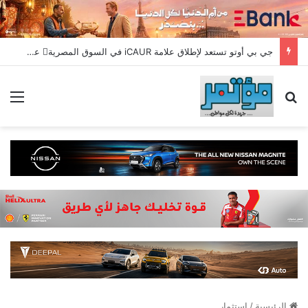
جي بي أوتو تستعد لإطلاق علامة iCAUR في السوق المصرية علامة عالمية جديدة لسيارات الطاقة الجديدة تجمع بين التكنولوجيا الذكية والتصميم الجريء وروح المغامر
بحث عن
الق
الرئيسية
/
استثمار