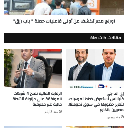
حملة
"
باب
اورنچ مصر تكشف عن أولي فاعليات حملة " باب رزق"
رزق"
مقالات ذات صلة
إي اف چي
الرقابة المالية تمنح 4 شركات
فاينانس تستعرض خطط نمو«بلد»
الموافقة على مزاولة أنشطة
لتعزيز حضورها في سوق تحويلاتال
مالية غير مصرفية
مصريين بالخارج
منذ 3 أيام
منذ يومين