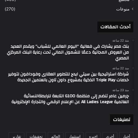
منوعات
(270)
أحدث المقالات
منذ 22 ساعة
بنك مصر يشارك في فعالية “اليوم العالمي للشباب” ويقدم العديد
من العروض المجانية دعمًا للشمول المالي تحت رعاية البنك المركزي
المصري
منذ 22 ساعة
شراكة استراتيجية بين سيتي ايدج للتطوير العقارى وفودافون لتوفير
خدمات Triple Play الذكية بمشروع داون تاون بالعلمين الجديدة
منذ 23 ساعة
چرمين عامر تنضم إلى منظمة G100 التابعة للرابطةالنسائية
العالمية All Ladies League عن الإعلام الرقمي والتجارة الإلكترونية
تصنيغات
أخبار
أخري
اخيره
استثمار
العالم
تحقيقات
تقارير