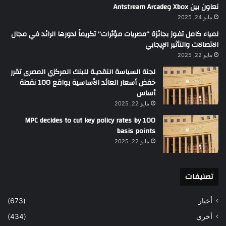
تعاون بين Xbox وAntstream Arcade
مايو 24, 2025
لمياء كامل تفوز بجائزة “مصريات مؤثرات” تكريماً لدورها الرائد في مجال
الاتصالات والتأثير الإيجابي
مايو 22, 2025
لجنة السياسة النقديـة للبنك المركزي المصرى تقرر
خفض أسعار العائد الأساسية بواقع 100 نقطة
أساس
مايو 22, 2025
MPC decides to cut key policy rates by 100
basis points
مايو 22, 2025
تصنيفات
أخبار
(673)
أخري
(434)