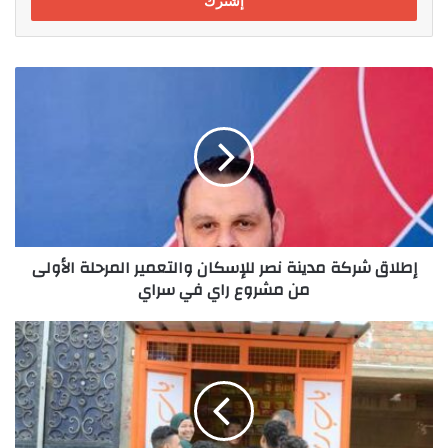
إطلاق
شركة
مدينة
نصر
للإسكان
والتعمير
المرحلة
الأولى
من
إطلاق شركة مدينة نصر للإسكان والتعمير المرحلة الأولى
مشروع
من مشروع راي في سراي
راي
في
سراي
اورنچ
مصر
تكشف
عن
أولي
فاعليات