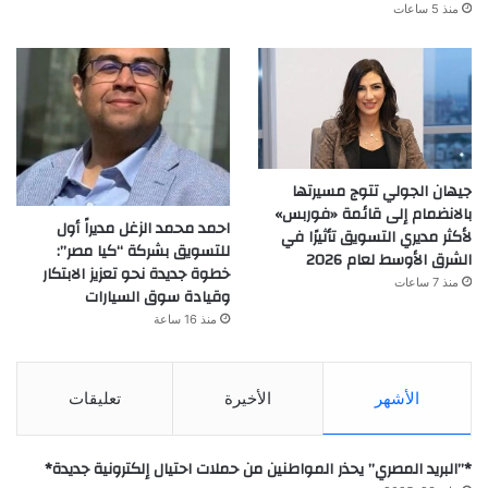
منذ 5 ساعات
جيهان الجولي تتوج مسيرتها
بالانضمام إلى قائمة «فوربس»
احمد محمد الزغل مديراً أول
لأكثر مديري التسويق تأثيرًا في
للتسويق بشركة “كيا مصر”:
الشرق الأوسط لعام 2026
خطوة جديدة نحو تعزيز الابتكار
منذ 7 ساعات
وقيادة سوق السيارات
منذ 16 ساعة
الأشهر
الأخيرة
تعليقات
*”البريد المصري” يحذر المواطنين من حملات احتيال إلكترونية جديدة*