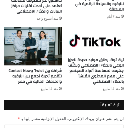
ماسبيرو عبر منظومة متكاملة
للترفيه والسياحة الرقمية في
تعتمد على أحدث تقنيات مراكز
المنطقة
البيانات والذكاء الاصطناعى
منذ 7 أيام
منذ أسبوع واحد
تيك توك يطلق موارد جديدة لتعزيز
الوعي بالذكاء الاصطناعي ويكثّف
شراكة بين Twist وContact Now
جهوده لمساعدة أفراد المجتمع
لتقديم تجربة تجمع بين الترفيه
على فهم المحتوى المُنشأ
والخدمات المالية في مصر
بالذكاء الاصطناعي
منذ 4 أسابيع
منذ 4 أسابيع
اترك تعليقاً
لن يتم نشر عنوان بريدك الإلكتروني.
الحقول الإلزامية مشار إليها بـ
*