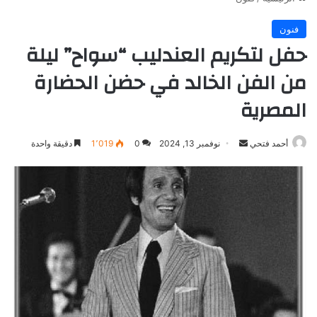
فنون
حفل لتكريم العندليب “سواح” ليلة
من الفن الخالد في حضن الحضارة
المصرية
أرسل
أحمد فتحي
نوفمبر 13, 2024
0
1٬019
دقيقة واحدة
بريدا
إلكترونيا