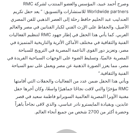
وصرح أحمد عبيد، المؤسس والعضو المنتدب لشركة RMC
Worldwide partners للاستشارات والتسويق: ” يعد حفل تكريم
العندليب عبد الحليم حافظ رحلة إلى العصر الذهبي للفن المصري
الأصيل، والحفاظ على الإرث الفني لكبار الفنانين في مصر والعالم
العربي. كما يأتي هذا الحفل في إطار جهود RMC لتنظيم الفعاليات
الفنية والثقافية في مختلف الأماكن الأثرية والتاريخية المتميزة في
مصر، وتعزيز دور القوى الناعمة المصرية في الترويج للسياحة
المصرية عالميًا، وتسليط الضوء على الوجهات السياحية الفريدة في
مصر، مما يعزز الصورة الذهنية عن مصر ويعمل على نمو السياحة
الفنية والثقافية.”
ويأتي هذا الحفل ضمن عدد من الفعاليات والحفلات التي أقامتها
RMC مؤخرًا والتي لاقت نجاحًا جماهيرًا واسعًا، وكان أخرها حفل
مغنية الأوبرا المصرية العالمية السوبرانو فاطمة سعيد في قصر
عابدين، وبقيادة المايسترو نادر عباسي، والذي لاقى نجاحاً باهراً
وحضرة أكثر من 2700 شخص من جميع أنحاء العالم.