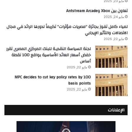
مايو 23, 2025
تعاون بين Xbox وAntstream Arcade
مايو 24, 2025
لمياء كامل تفوز بجائزة “مصريات مؤثرات” تكريماً لدورها الرائد في مجال
الاتصالات والتأثير الإيجابي
مايو 22, 2025
لجنة السياسة النقديـة للبنك المركزي المصرى تقرر
خفض أسعار العائد الأساسية بواقع 100 نقطة
أساس
مايو 22, 2025
MPC decides to cut key policy rates by 100
basis points
مايو 22, 2025
الإعلانات