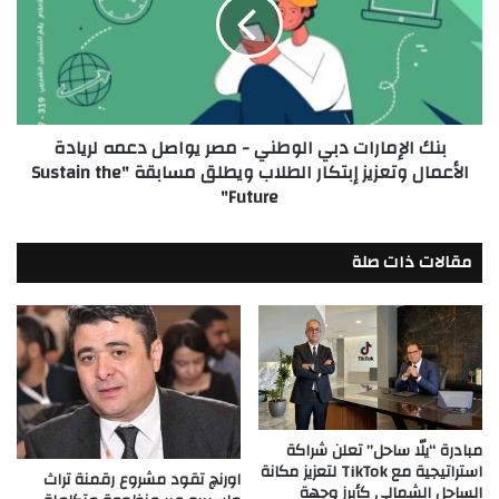
عشر
الوطني
-
مصر
يواصل
دعمه
لريادة
بنك الإمارات دبي الوطني - مصر يواصل دعمه لريادة
الأعمال
الأعمال وتعزيز إبتكار الطلاب ويطلق مسابقة "Sustain the
وتعزيز
Future"
إبتكار
الطلاب
ويطلق
مقالات ذات صلة
مسابقة
"Sustain
the
Future"
مبادرة “يلّا ساحل” تعلن شراكة
استراتيجية مع TikTok لتعزيز مكانة
اورنچ تقود مشروع رقمنة تراث
الساحل الشمالي كأبرز وجهة