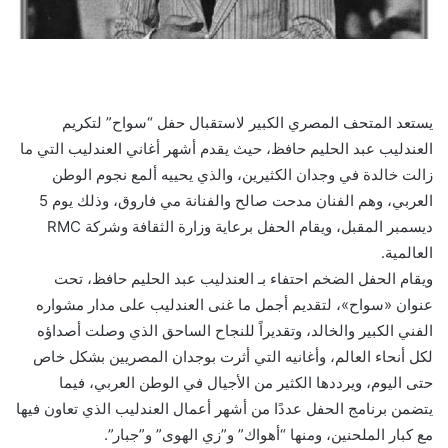
يستعد المتحف المصري الكبير لاستقبال حفل “سواح” لتكريم
العندليب عبد الحليم حافظ، حيث يقدم أشهر أغاني العندليب التي ما
زالت خالدة في وجدان الكثيرين، والذي يحييه ألمع نجوم الوطن
العربي، وهم الفنان مدحت صالح والفنانة مي فاروق، وذلك يوم 5
ديسمبر المقبل، ويقام الحفل برعاية وزارة الثقافة وشركة RMC
العالمية.
ويقام الحفل الضخم احتفاء بـ العندليب عبد الحليم حافظ، تحت
عنوان «سواح»، لتقديم أجمل ما غنى العندليب على مدار مشواره
الفني الكبير والخالد، وتقديراً للنجاح الساحق الذي وصلت أصداؤه
لكل أنحاء العالم، وأغانيه التي أثرت بوجدان المصريين بشكل خاص
حتى اليوم، ويرددها الكثير من الأجيال في الوطن العربي، فيما
يتضمن برنامج الحفل عددًا من أشهر أعمال العندليب الذي تعاون فيها
مع كبار الملحنين، ومنها “أهواك” و”زي الهوى” و”جبار”.