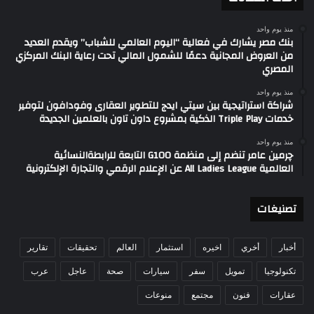
منذ يوم واحد
بنك مصر يشارك في فعالية “اليوم العالمي للشباب” ويقدم العديد
من العروض المجانية دعمًا للشمول المالي تحت رعاية البنك المركزي
المصري
منذ يوم واحد
شراكة استراتيجية بين سيتي ايدج للتطوير العقارى وفودافون لتوفير
خدمات Triple Play الذكية بمشروع داون تاون بالعلمين الجديدة
منذ يوم واحد
چرمين عامر تنضم إلى منظمة G100 التابعة للرابطةالنسائية
العالمية All Ladies League عن الإعلام الرقمي والتجارة الإلكترونية
تصنيغات
أخبار
أخري
اخيره
استثمار
العالم
تحقيقات
تقارير
تكنولوجيا
تمويل
سفر
سيارات
صحة
عاجل
عرب
عقارات
فنون
مجتمع
منوعات