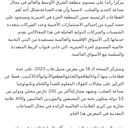
مركزا رائدا على مستوى منطقة الشرق الأوسط والعالم في مجال
صناعة الحديد والصلب، لاسيما وأن هذه الصناعةتشكل أحد أهم
القطاعات الرئيسية ضمن المنطقة الحرة في الحمرية وتستحوذ على
حصة كبيرة من إجمالي الاستثمارات الأجنبية وعدد الشركات متعددة
الجنسيات والشركات الدولية العاملة في هذا المجالالتي تقدم
خدماتها إلى الأسواق الإقليمية والعالمية مستفيدة من البنى التحتية
عالمية المستوى لحرة الحمرية، الى جانب قنوات الربط المتعددة
والسلسة مع الأسواق العالمية.
وستركز النسخة الـ 18 من معرض ستيل فاب 2023، على عدة
قطاعات منها أدواتالطاقةواللحاموالقطعوالأدواتوآلاتالأنابيب، فضلا عن
التركيز على مجالات الفولاذ المقاوم للصدأ واللحام وتكنولوجيا
صناعة الصلب، وتشهد مشاركةأكثر من 200 عارض محلي ودولي من
33 دولة يمثلون نخبة من المصنعين والموردين العالميين و400 علامة
تجارية من كبرى العلامات العالمية الرائدة في مجال الصناعات
المعدنية في المعرض هذا العام.
وتعتبر المنطقة الحرة بالحمرية من أكبر المناطقالحرة في دولة