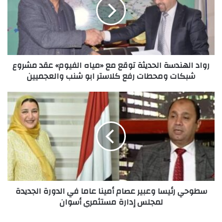
توقع
مع
«مياه
الفيوم»
عقد
مشروع
رواد الهندسة الحديثة توقع مع «مياه الفيوم» عقد مشروع
شبكات
شبكات ومحطات رفع كلاستر ابو شنب والعجميين
ومحطات
رفع
كلاستر
سطوحي
ابو
رئيسا
شنب
وعبير
والعجميين
عصام
أمينا
عاما
في
الدورة
الجديدة
سطوحي رئيسا وعبير عصام أمينا عاما في الدورة الجديدة
لمجلس
لمجلس إدارة مستثمري أسوان
إدارة
مستثمري
أسوان