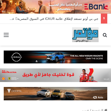
جي بي أوتو تستعد لإطلاق علامة iCAUR في السوق المصرية علامة عالمية جديدة لسيارات الطاقة الجديدة تجمع بين التكنولوجيا الذكية والتصميم الجريء وروح المغامر
بحث عن
الق
الرئيسية
/
عرب