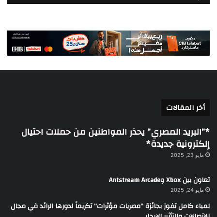
أخر المقالات
*”البريد المصري” يحذر المواطنين من حملات احتيال
إلكترونية جديدة*
مايو 23, 2025
تعاون بين Xbox وAntstream Arcade
مايو 24, 2025
لمياء كامل تفوز بجائزة “مصريات مؤثرات” تكريماً لدورها الرائد في مجال
الاتصالات والتأثير الإيجابي