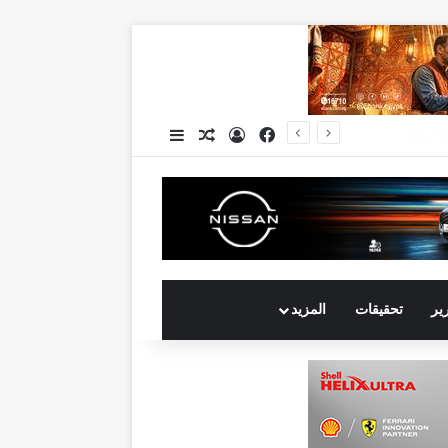
فيسبوك
تسجيل الدخول
مقال عشوائي
إضافة عمود جانبي
جي بي أوتو تستعد لإطلاق علامة iCAUR في السوق المصرية علامة عالمية جديدة لسيارات الطاقة الجديدة تجمع بين التكنولوجيا الذكية والتصميم الجريء وروح المغامر
رير
تحقيقات
المزيد