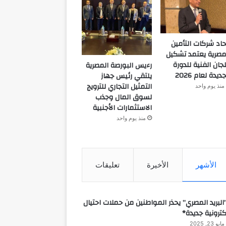
حاد شركات التأمين
مصرية يعتمد تشكيل
لجان الفنية للدورة
رءيس البورصة المصرية
جديدة لعام 2026
يلتقي رئيس جهاز
التمثيل التجاري للترويج
منذ يوم واحد
لسوق المال وجذب
الاستثمارات الأجنبية
منذ يوم واحد
الأشهر
الأخيرة
تعليقات
البريد المصري” يحذر المواطنين من حملات احتيال
كترونية جديدة*
مايو 23, 2025