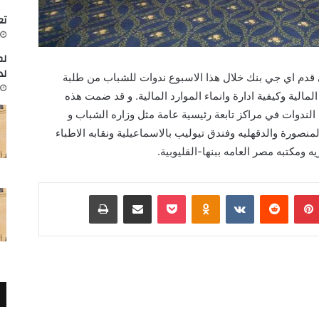
تعاون
لم
لد
قدم اي جي بنك خلال هذا الاسبوع ندوات للشباب من طلبة
لمالية وكيفية ادارة وانماء الموارد المالية. و قد ضمت هذه
ب وشابة واقيمت الندوات في مراكز تابعة رئيسية عامة مثل وزاره الشباب و
منصورة والدقهليه وفندق تيوليب بالاسماعيلية ونقابه الاطباء
 ومكتبه مصر العامه ببنها-القليوبية.
بينتيريست
Odnoklassniki
‫Pocket
مشاركة عبر البريد
طباعة