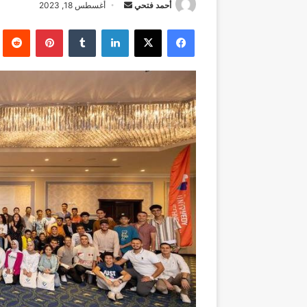
أرسل
أحمد فتحي
أغسطس 18, 2023
بريدا
فيسبوك
‫X
لينكدإن
بينتيريست
إلكترونيا