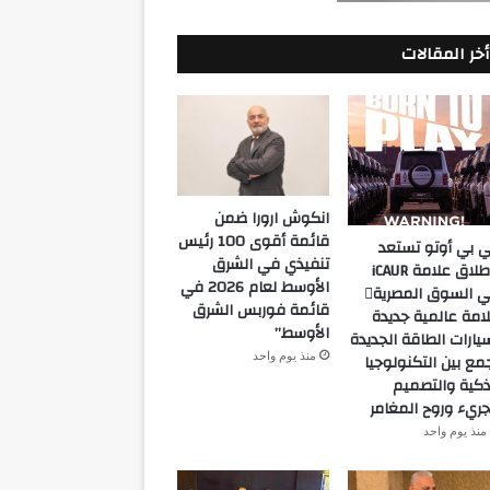
أخر المقالات
انكوش ارورا ضمن
قائمة أقوى 100 رئيس
 بي أوتو تستعد
تنفيذي في الشرق
لإطلاق علامة iCAUR
الأوسط لعام 2026 في
في السوق المصرية
قائمة فوربس الشرق
امة عالمية جديدة
الأوسط”
يارات الطاقة الجديدة
منذ يوم واحد
مع بين التكنولوجيا
ذكية والتصميم
جريء وروح المغامر
منذ يوم واحد