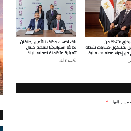
البنك المركزي :79% من
بنك نكست وكاف للتأمين يطلقان
ين يمتلكون حسابات نشطة
تحالفًا استراتيجيًا لتقديم حلول
ن إجراء معاملات مالية
تأمينية متكاملة لعملاء البنك
ين
منذ 3 أيام
 مشار إليها بـ
*