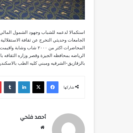
استكمالا لدعمه للشباب وجهود الشمول المالي 
الجامعات وحديثي التخرج عن ثقافة الاستقلالية ا
المحاضرات اكثر من ٢٠٠٠ شا
الرياضه بمحافظه الجيزة وقصر وزاره الثقافه بال
بالزقازيق-الشرقيه ومبني كليه الطب بالاسكندريه
فيسبوك
‫X
لينكدإن
شاركها
أحمد فتحي
موقع