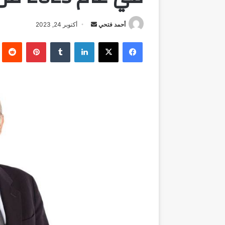
أرسل
أحمد فتحي
أكتوبر 24, 2023
بريدا
فيسبوك
‫X
لينكدإن
بينتيريست
إلكترونيا