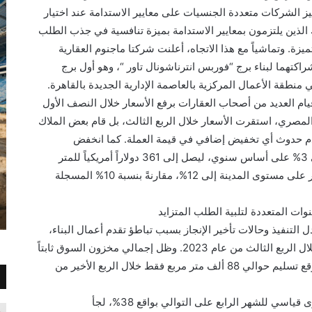
يز الشركات متعددة الجنسيات على معايير الاستدامة عند اختيار
ك الذين يلتزمون بمعايير الاستدامة بميزة تنافسية في جذب الطلب
زة. وتماشياً مع هذا الاتجاه، أعلنت شركتا ماجنوم العقارية
هما لبناء برج “فوربس انترناشونال تاور “، وهو أول برج
نطقة الأعمال المركزية بالعاصمة الإدارية الجديدة بالقاهرة.
يام العديد من أصحاب العقارات برفع الأسعار خلال النصف الأول
المصري، استقرت الأسعار خلال الربع الثالث، بل قام بعض الملاك
 حدوث أي تخفيض إضافي في قيمة العملة. كما انخفض
متوسط الإيجارات على مستوى القاهرة بحوالي 3% على أساس سنوي، ليصل إلى 361 دولاراً أمريكياً للمتر
المربع في السنة. وارتفع متوسط معدل الشواغر على مستوى المدينة إلى 12%، مقارنةً بنسبة 10% المسجلة
نوات المتعددة لتلبية الطلب المتزايد
التنفيذ وحالات تأخير الإنجاز بسبب تباطؤ تقدم أعمال البناء،
لم يتم تسليم أي مساحات جديدة في القاهرة خلال الربع الثالث من عام 2023. وظل إجمالي مخزون السوق ثابتاً
عند حوالي 2.9 مليون متر مربع، ولكن من المتوقع تسليم حوالي 88 ألف متر مربع فقط خلال الربع الأخير من
ومع وصول التضخم في شهر سبتمبر إلى مستوى قياسي للشهر الرابع على التوالي بواقع 38%، لجأ