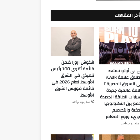
أخر المقالات
انكوش ارورا ضمن
قائمة أقوى 100 رئيس
 بي أوتو تستعد
تنفيذي في الشرق
لإطلاق علامة iCAUR
الأوسط لعام 2026 في
في السوق المصرية
قائمة فوربس الشرق
امة عالمية جديدة
الأوسط”
يارات الطاقة الجديدة
منذ يوم واحد
مع بين التكنولوجيا
ذكية والتصميم
جريء وروح المغامر
منذ يوم واحد