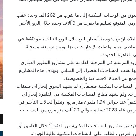
كما شهد الربع الثالث ارتفاع إجمالي مخزون السوق من الوحدات السكنية إلى ما يقرب من 262 ألف وحدة عقب
تسليم 7 آلاف وحدة في مجمعات سكنية كبرى. ومن المتوقع تسليم ما يقرب من 9 آلاف وحدة خلال الربع الأخير
وبسبب ارتفاع الطلب والضغوط التضخمية في البلاد، ارتفع متوسط أسعار البيع خلال الربع الثالث بنحو 40% في
 بالعام الماضي. بينما واصلت الإيجارات نموها بوتيرة سريعة، مسجلةً
ريع المرتقبة في المرحلة القادمة على مشاريع التطوير العقاري
فيها نسب المساحات الخضراء إلى المباني. وتهدف هذه المشاريع
ع بين الحياة الاجتماعية والخصوصية.
المساحات المكتبية ضعيفاً، إذ لم يشهد السوق إنجاز أي صفقات
ات. ولم يشهد قطاع المساحات المكتبية في القاهرة إنجاز أي
مشاريع كبرى ليبقى إجمالي مخزون السوق مستقراً عند حوالي 1.94 مليون متر مربع. ونظراً لحالات التأخير في
إنجاز المشاريع، من المتوقع أن يشهد الربع الأخير من عام 2023 تسليم حوالي 29 ألف متر مربع من المساحات
يد من مشاريع المساحات المكتبية من الفئة “أ” خلال العامين أو
ة بين العرض والطلب على المساحات المكتبية عالية الجودة.