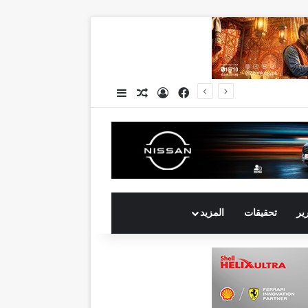
فيسبوك
تسجيل الدخول
مقال عشوائي
إضافة عمود جانبي
جي بي أوتو تستعد لإطلاق علامة iCAUR في السوق المصرية علامة عالمية جديدة لسيارات الطاقة الجديدة تجمع بين التكنولوجيا الذكية والتصميم الجريء وروح المغامر
رير
تحقيقات
المزيد