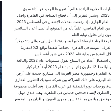
ت العقارية الرائدة عالمياً، تقريرها الجديد عن أداء سوق
العقارات في القاهرة خلال الربع الثالث من عام 2023. ويشير التقرير إلى أن قطاع الضيافة في القاهرة واصل
تحقيق معدلات إشغال قوية في الربع الثالث من العام الجاري، إذ ارتفعت معدلات الإشغال في أغسطس 2023
 خلال نفس الفترة من العام الماضي، علماً بأنه من المتوقع أن تصل أعداد السائحين
وخلال الربع الثالث من العام، ارتفعت إيرادات الغرفة المتاحة ارتفاعاً كبيراً بنحو 8%، لتصل إلى حوالي 95 دولاراً
أمريكياً على الرغم من انخفاض متوسط أسعار الغرف اليومية في القاهرة انخفاضاً طفيفاً بواقع 3% (مقارنةً
ومن المتوقع أن تنجح القاهرة في عام 2023 في استقبال أعداد من السياح تفوق مستويات عام 2022 والبالغة
11.7 مليون زائر ومستويات عام ما قبل الجائحة والبالغة 13.1 مليون زائر. وشهد عام 2023 أيضاً قيام كبار
ة القاهرة وجمهورية مصر العربية إلى مشاريع جديدة على أرض
مثلة البارزة على ذلك الشراكة بين شركة سوديك للتطوير العقاري
ندق ووحدات نوبو الفندقية في غرب القاهرة. وقد أعلنت مجموعة
 العقاري لإنشاء فندقين جديدين في القاهرة، وهما فندق دوبل
 وفندق هيلتون بمنطقة سور مجرى العيون، واللذان من المتوقع