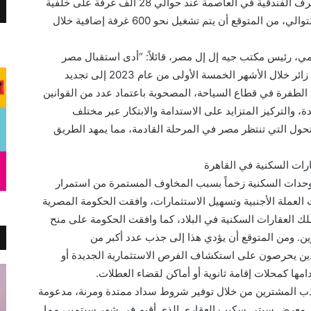
وعلى الرغم من استقرار مخزون السوق من الغرف الفندقية في العاصمة عند حوالي 28 ألف غرفة على خلفية
عدم افتتاح أي فنادق جديدة للربع الثالث على التوالي، من المتوقع أن يتم تشغيل نحو 600 غرفة إضافية خلال
، رئيس مكتب جيه إل إل مصر، قائلاً: “أدى استقبال مصر
المذهل والمثير للإعجاب لما يقرب من 7 ملايين زائر خلال الأشهر الخمسة الأولى من عام 2023 إلى تجديد
الطفرة في قطاع السياحة، المصحوبة باعتماد عدد من القوانين
ة، والتركيز المتزايد على الاستدامة والابتكار عبر مختلف
حول التي تنتظر مصر في المرحلة القادمة، مما يمهد الطريق
ارات السكنية في القاهرة
وحدات السكنية زخماً بسبب المخاوف المستمرة من استمرار
 العملة الأجنبية وتسهيل الاستثمارات، وافقت الحكومة المصرية
لك العقارات السكنية في البلاد، كما وافقت الحكومة على منح
ن. ومن المتوقع أن يؤدي هذا إلى جذب عدد أكبر من
ذين يحرصون على استكشاف الفرص الاستثمارية الجديدة أو
ا كمحلات إقامة ثانوية أو أماكن لقضاء العطلات.
ب المشترين من خلال توفير شروط سداد ممتدة ومرنة، مدعومة
 معرض سيتي سكيب العقاري الذي أقيم في شهر سبتمبر، مما