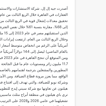
أصدرت جيه إل إل، شركة الاستشارات والاستثمارا
إلى 68%، مقارنة بنسبة 61%
الذين استقبلتهم مصر في عام 2023 إلى 15 مليون زائر بحلول نهاية العام.
بالعام الماضي) ليصل إلى 144 دولاراً أمريكياً خلال الفترة من بداية عام 2023 حتى شهر أغسطس.
المطورين والمشغلين بترجمة اهتمامهم بالعاصم
الواقع، مما يعزز مرونة قطاع الضيافة. ومن الأ
وشركة نوبو للضيافة، والتي تهدف إلى افتتاح ف
هيلتون عن تعاونها مع شركة سيتي إيدج للتطوير
تري باي هيلتون في منطقة أبراج مثلث ماسبيرو
تشغيلهما في عامي 2026 و2028 على الترتيب.