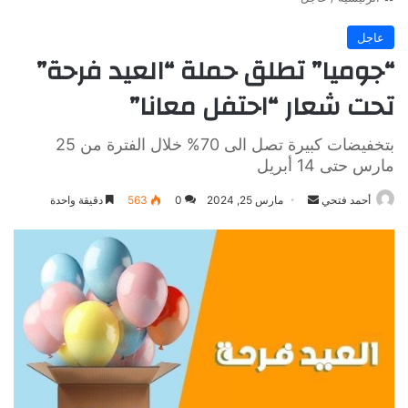
عاجل
“جوميا” تطلق حملة “العيد فرحة”
تحت شعار “احتفل معانا”
بتخفيضات كبيرة تصل الى 70% خلال الفترة من 25
مارس حتى 14 أبريل
أرسل
أحمد فتحي
مارس 25, 2024
0
563
دقيقة واحدة
بريدا
إلكترونيا