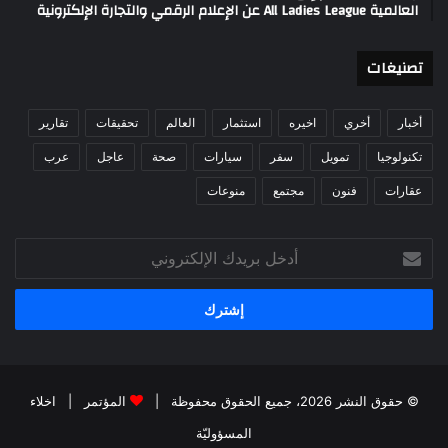
العالمية All Ladies League عن الإعلام الرقمي والتجارة الإلكترونية
تصنيغات
أخبار
أخري
اخيره
استثمار
العالم
تحقيقات
تقارير
تكنولوجيا
تمويل
سفر
سيارات
صحة
عاجل
عرب
عقارات
فنون
مجتمع
منوعات
أدخل
بريدك
الإلكتروني
© حقوق النشر 2026، جميع الحقوق محفوظة |
المؤتمر
|
اخلاء
المسؤوليّة