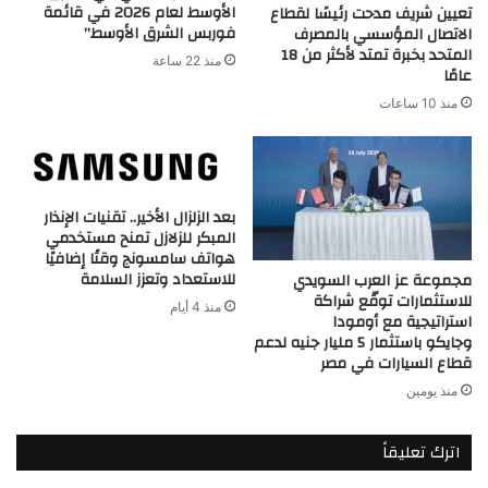
الأوسط لعام 2026 في قائمة
تعيين شريف مدحت رئيسًا لقطاع
فوربس الشرق الأوسط”
الاتصال المؤسسي بالمصرف
المتحد بخبرة تمتد لأكثر من 18
منذ 22 ساعة
عامًا
منذ 10 ساعات
بعد الزلزال الأخير.. تقنيات الإنذار
المبكر للزلازل تمنح مستخدمي
هواتف سامسونج وقتًا إضافيًا
للاستعداد وتعزز السلامة
مجموعة عز العرب السويدي
للاستثمارات توقّع شراكة
منذ 4 أيام
استراتيجية مع أومودا
وجايكو باستثمار 5 مليار جنيه لدعم
قطاع السيارات في مصر
منذ يومين
اترك تعليقاً