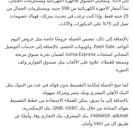
إلى 25%. ولمحبي التسوق للأجهزة الكهربائية ومستلزمات الجمال،
تبدأ أسعار الأجهزة الكهربائية من 399 جنيه، ومستلزمات الجمال من
25 جنيه فقط. وإذا كنت ترغب في تحديث منزلك، فهناك خصومات
تصل إلى 75% على الديكورات والأثاث.
بالإضافة إلى ذلك، تتضمن الحملة عروضًا خاصة مثل عروض اليوم
الواحد، flash Sale، وكوبونات الخصم، بالإضافة إلى خدمات التوصيل
المجاني لمنتجات Jumia Express لضمان تجربة تسوق مريحة
وممتعة للعملاء، علاوة على الألعاب مثل صندوق الفوازير ولف
التنورة.
كما تتيح الحملة إمكانية التقسيط بدون فوائد في عدد من البنوك مثل
البنك الأهلي المصري وبنك مصر وشركة سهولة.
بالإضافة إلى ما سبق، يمكن للعملاء الاستفادة من خطط التقسيط
بفوائد المتاحة من خلال بنك QNB، HSBC، بنك الإسكندرية،
FABMISR ،aiBANK، بنك المشرق، بنك التجاري وفا، وأيضًا عن
طريق كل من ValU وأمان.