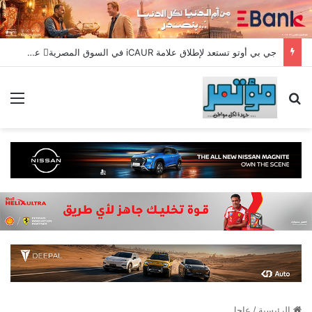
جي بي أوتو تستعد لإطلاق علامة iCAUR في السوق المصرية علامة عالمية جديدة لسيارات الطاقة الجديدة تجمع بين التكنولوجيا الذكية والتصميم الجريء وروح المغامر
بحث عن
الق
الرئيسية
/
عاجل