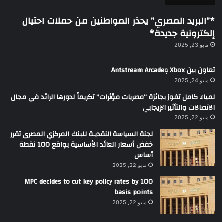
*”البريد المصري” يحذر المواطنين من حملات احتيال
إلكترونية جديدة*
مايو 23, 2025
تعاون بين Xbox وAntstream Arcade
مايو 24, 2025
لمياء كامل تفوز بجائزة “مصريات مؤثرات” تكريماً لدورها الرائد في مجال
الاتصالات والتأثير الإيجابي
مايو 22, 2025
لجنة السياسة النقديـة للبنك المركزي المصرى تقرر
خفض أسعار العائد الأساسية بواقع 100 نقطة
أساس
مايو 22, 2025
MPC decides to cut key policy rates by 100
basis points
مايو 22, 2025