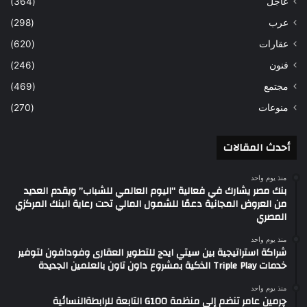
عاجل
(364)
عرب
(298)
عقارات
(620)
فنون
(246)
مجتمع
(469)
منوعات
(270)
أحدث المقالات
منذ يوم واحد
بنك مصر يشارك في فعالية “اليوم العالمي للشباب” ويقدم العديد
من العروض المجانية دعمًا للشمول المالي تحت رعاية البنك المركزي
المصري
منذ يوم واحد
شراكة استراتيجية بين سيتي ايدج للتطوير العقارى وفودافون لتوفير
خدمات Triple Play الذكية بمشروع داون تاون بالعلمين الجديدة
منذ يوم واحد
چرمين عامر تنضم إلى منظمة G100 التابعة للرابطةالنسائية