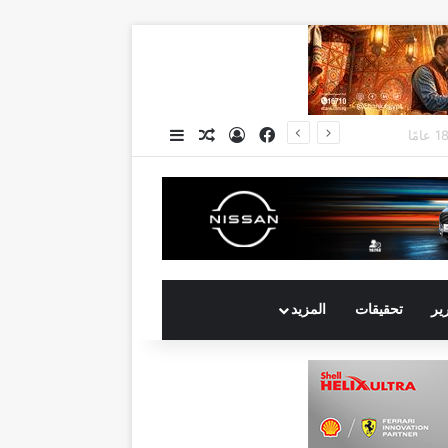
فيسبوك
تسجيل الدخول
مقال عشوائي
إضافة عمود جانبي
جي بي أوتو تستعد لإطلاق علامة iCAUR في السوق المصرية علامة عالمية جديدة لسيارات الطاقة الجديدة تجمع بين التكنولوجيا الذكية والتصميم الجريء وروح المغامر
رير
تحقيقات
المزيد