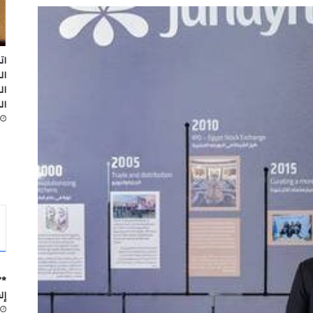
ات
ال
ال
ال
*”
إل