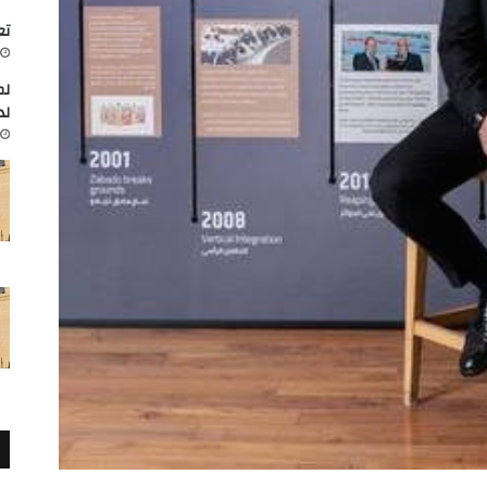
تعاون
لم
لد