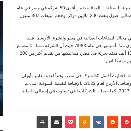
جهينه
لل
صناعات الغذائية ضمن أقوى 50 شركة في مصر في عام
بإجمالي أصول بلغت 206 ملايين دولار، وحجم مبيعات 367 مليون
ة في مجال الصناعات الغذائية في مصر والشرق الأوسط، فقد
حققت الشركة نجاحاً ملموساً في السوق المصري منذ تأسيسها في عام 1983، حيث أن الشركة تمتلك 4 مصانع
تابعة لها، وشبكة توزيع ضخمة تغطي أكثر من 136 ألف منفذ تجزئة في مصر، مما مكنها من تقديم أكثر من 200
م ومتطلباتهم.
جدير بالذكر، أن مؤسسة فوربس الشرق الأوسط، اختارت أفضل 50 شركة في مصر، وفقاً لعدة معايير بأوزان
نسبية متساوية هي: المبيعات وإجمالي الأصول وصافي الأرباح لعام 2022، بالإضافة للقيمة السوقية التي تم
احتسابها بناء على إغلاقات السوق في 30 أبريل 2023، كما حصلت الشركات التي تساوت في إجمالي النقاط
بينتيريست
Odnoklassniki
‫Pocket
مشاركة عبر البريد
طباعة