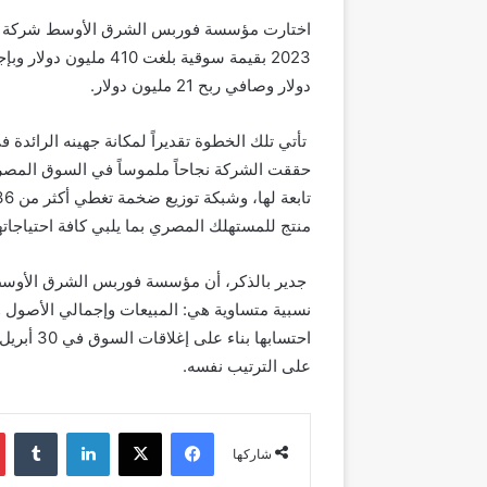
اختارت مؤسسة فوربس الشرق الأوسط شركة 
2023 بقيمة سوقية بلغت 410 مليون دولار
و
دولار وصافي ربح 21 مليون دولار.
تأتي تلك الخطوة تقديراً لمكانة جهينه الرائد
منتج للمستهلك المصري بما يلبي كافة احتياجاته
على الترتيب نفسه.
فيسبوك
‫X
لينكدإن
شاركها