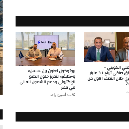
أهلي الكويتي –
بروتوكول تعاون بين «سهل»
مصر يحقق صافي أرباح 3.1 مليار
و«كليڤر» لتعزيز حلول الدفع
ي خلال النصف الاول من
الإلكتروني ودعم الشمول المالي
في مصر
ين
منذ أسبوع واحد