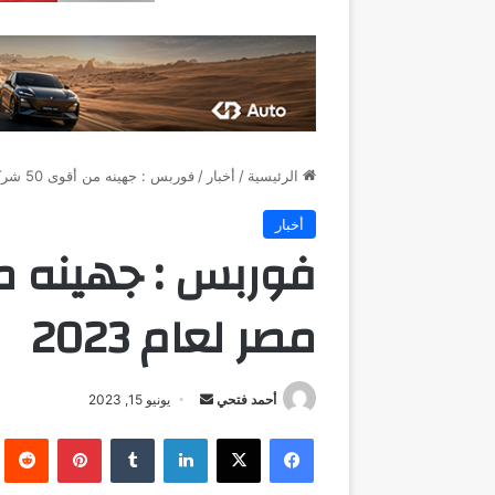
الرئيسية
/
أخبار
/
فوربس : جهينه من أقوى 50 شركة في مصر لعام 2023
أخبار
مصر لعام 2023
أرسل
أحمد فتحي
يونيو 15, 2023
بريدا
فيسبوك
‫X
لينكدإن
بينتيريست
إلكترونيا