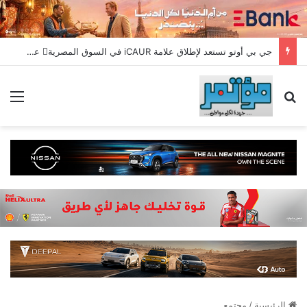
جي بي أوتو تستعد لإطلاق علامة iCAUR في السوق المصرية علامة عالمية جديدة لسيارات الطاقة الجديدة تجمع بين التكنولوجيا الذكية والتصميم الجريء وروح المغامر
بحث عن
الق
الرئيسية
/
مجتمع