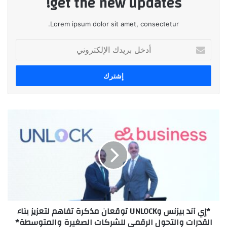
get the new updates!
Lorem ipsum dolor sit amet, consectetur.
أدخل
بريدك
الإلكتروني
*إي
آند
بيزنس
وUNLOCK
توقعان
مذكرة
تفاهم
لتعزيز
بناء
*إي آند بيزنس وUNLOCK توقعان مذكرة تفاهم لتعزيز بناء
القدرات
القدرات والتحول الرقمي للشركات الصغيرة والمتوسطة*
والتحول