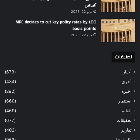
أساس
مايو 22, 2025
MPC decides to cut key policy rates by 100
basis points
مايو 22, 2025
تصنيفات
أخبار
(673)
أخري
(434)
اخيره
(292)
استثمار
(660)
العالم
(469)
تحقيقات
(677)
تقارير
(402)
تكنولوجيا
(959)