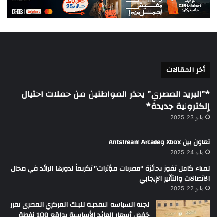
أخر المقالات
*”البريد المصري” يحذر المواطنين من حملات احتيال
إلكترونية جديدة*
مايو 23, 2025
تعاون بين Xbox وAntstream Arcade
مايو 24, 2025
لمياء كامل تفوز بجائزة “مصريات مؤثرات” تكريماً لدورها الرائد في مجال
الاتصالات والتأثير الإيجابي
مايو 22, 2025
لجنة السياسة النقديـة للبنك المركزي المصرى تقرر
خفض أسعار العائد الأساسية بواقع 100 نقطة