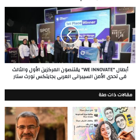
الرقمي
للشركات
أبطال
الصغيرة
"WE
والمتوسطة*
INNOVATE"
يقتنصون
المركزين
الأول
والثالث
في
تحدي
أبطال "WE INNOVATE" يقتنصون المركزين الأول والثالث
الأمن
في تحدي الأمن السيبرانى العربي بجايتكس نورث ستار
السيبرانى
العربي
بجايتكس
مقالات ذات صلة
نورث
ستار