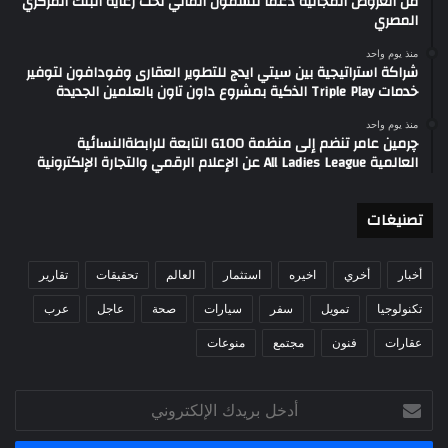
من العروض المجانية دعمًا للشمول المالي تحت رعاية البنك المركزي
المصري
منذ يوم واحد
شراكة استراتيجية بين سيتي ايدج للتطوير العقارى وفودافون لتوفير
خدمات Triple Play الذكية بمشروع داون تاون بالعلمين الجديدة
منذ يوم واحد
چرمين عامر تنضم إلى منظمة G100 التابعة للرابطةالنسائية
العالمية All Ladies League عن الإعلام الرقمي والتجارة الإلكترونية
تصنيغات
أخبار
أخري
اخيره
استثمار
العالم
تحقيقات
تقارير
تكنولوجيا
تمويل
سفر
سيارات
صحة
عاجل
عرب
عقارات
فنون
مجتمع
منوعات
أدخل
بريدك
الإلكتروني