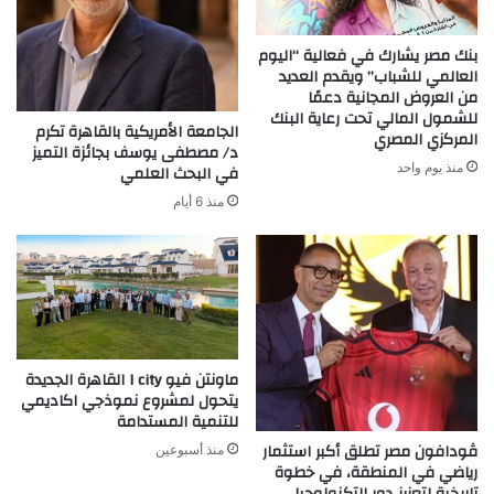
بنك مصر يشارك في فعالية “اليوم
العالمي للشباب” ويقدم العديد
من العروض المجانية دعمًا
للشمول المالي تحت رعاية البنك
الجامعة الأمريكية بالقاهرة تكرم
المركزي المصري
د/ مصطفى يوسف بجائزة التميز
منذ يوم واحد
في البحث العلمي
منذ 6 أيام
ماونتن فيو I city القاهرة الجديدة
يتحول لمشروع نموذجي اكاديمي
للتنمية المستدامة
ڤودافون مصر تطلق أكبر استثمار
منذ أسبوعين
رياضي في المنطقة، في خطوة
تاريخية لتعزيز دور التكنولوجيا