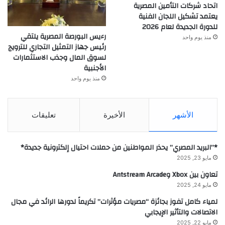
اتحاد شركات التأمين المصرية
يعتمد تشكيل اللجان الفنية
للدورة الجديدة لعام 2026
رءيس البورصة المصرية يلتقي
منذ يوم واحد
رئيس جهاز التمثيل التجاري للترويج
لسوق المال وجذب الاستثمارات
الأجنبية
منذ يوم واحد
الأشهر
الأخيرة
تعليقات
*”البريد المصري” يحذر المواطنين من حملات احتيال إلكترونية جديدة*
مايو 23, 2025
تعاون بين Xbox وAntstream Arcade
مايو 24, 2025
لمياء كامل تفوز بجائزة “مصريات مؤثرات” تكريماً لدورها الرائد في مجال
الاتصالات والتأثير الإيجابي
مايو 22, 2025