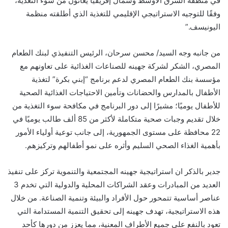
في منطقة الشرق الأوسط وشمال إفريقيا يعانون من سوء التغذية،
وفقًا للتوجيه الاستراتيجي الإقليمي للتغذية الذي أطلقته منظمة
اليونيسف.”
من جانبه وجه السيد/ محسن سرحان، الرئيس التنفيذي لبنك الطعام
المصري، الشكر لشركة جهينه للصناعات الغذائية على تعاونهم مع
مؤسسة بنك الطعام المصري لدعم برنامج “إبني بكرة” لتغذية
الأطفال بالمدارس والحضانات وتأمين الاحتياجات الغذائية الصحية
للأطفال يوميًا؛ مشيرًا إلى دور البرنامج في مكافحة سوء التغذية من
خلال تقديم وجبات صحية متكاملة لأكثر من 85 ألف طالب يوميًا في
22 محافظة على مستوى الجمهورية، إلى جانب توعية أولياء الأمور
بأهمية الغذاء الصحي السليم وأثره على نمو أطفالهم وتركيزهم.
جدير بالذكر ان استراتيجية جهينه المجتمعية والتنموية تركز على تنفيذ
العديد من المبادرات وعقد الشراكات المحلية والدولية التي تخدم 3
عناصر أساسية تتمحور حول الأفراد والبيئة وتنمية الصناعة. من خلال
هذه الاستراتيجية، تهدف جهينه إلى تحقيق التنمية المستدامة التي
تعود بالنفع على جميع الأطراف المعنية، مما يعزز من دورها كأحد