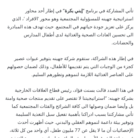
تأتي المشاركة في برنامج
“إبني بكرة”
في إطار أحد محاور
استراتيجية جهينه للمسؤولية المجتمعية وهو محور ‘الافراد ‘، الذي
يركز على تعزيز جودة حياتهم في المجتمع. حيث تهدف هذه المبادرة
الى تحسين العادات الصحية والغذائية لدى أطفال المدارس
والحضانات.
في إطار هذه الشراكة، ستقوم شركة جهينه بتوفير عبوات عصير
كجزء من الوجبات التي يتم تقديمها للأطفال، وذلك لضمان حصولهم
على العناصر الغذائية اللازمة لنموهم وتطورهم السليم.
في هذا الصدد قالت بسنت فؤاد، رئيس قطاع العلاقات الخارجية
بشركة جهينه: “استراتيجيتنا لا تقتصر على تقديم منتجات صحية وامنة
بل وأيضا ضمان وصولها الى كافة الشرائح والفئات المجتمعية كما
تأتي مشاركتنا بسبب ادراكنا بأهمية تفعيل سبل التغذية السليمة
وتوفير بيئة داعمة لنموهم العقلي والبدني. حيث أظهرت أحدث
الإحصائيات أن ما لا يقل عن 77 مليون طفل، أي واحد من كل ثلاثة،