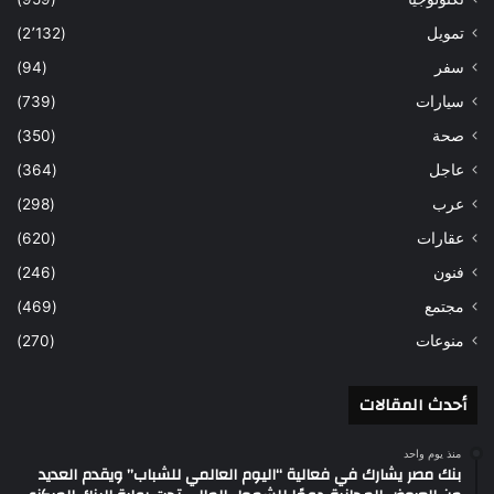
تمويل
(2٬132)
سفر
(94)
سيارات
(739)
صحة
(350)
عاجل
(364)
عرب
(298)
عقارات
(620)
فنون
(246)
مجتمع
(469)
منوعات
(270)
أحدث المقالات
منذ يوم واحد
بنك مصر يشارك في فعالية “اليوم العالمي للشباب” ويقدم العديد