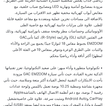
رياضى
جذاب
يعكس
شخصية
السيارة
الشبابية
الجريئة
على
الطريق
،
مزودة بمصابيح أمامية ونهارية
LED
ومصابيح ضباب خلفية،
مع
مقابض أبواب كهربائية مخفية تظهر عند الاقتراب من السيارة،
بالاضافة الى
مساحات
تخزين
عملية
ومتعددة
مع مقاعد خلفية قابلة
للطى. علاوة على
مرايات جانبية كهربائية مع خاصية الطى
ال
وتوماتيكى
وحساسات مطر و
فتحة
سقف
بانورامية
كهربائية،
وذلك
فى
الفئتين الثالثة (
GL
) والرابعة (
R-Style
)
،
كما تأتى
GAC
EMZOOM
بجنوط
مقاس
18
لتوازنًا
جيدًا
يجمع بين
الراحة
والأداء
والثبات
على
الطرق
الوعرة
.
وتتوفر بمقاس
19
في
الفئة
الأعلى
لمظهرًا
أكثر
أناقة
و
أداء
رياضيًا
محكم
.
•
تكنولوجيا
متطورة
وأداء
مبهر
:
على صعيد التكنولوجيا، تعزز تقنياتها
الذكية تجربة القيادة، حيث تأتي سيارة
GAC EMZOOM
مزودة
بأحدث الابتكارات التقنية لتجعل القيادة أكثر متعة وسلاسة، حيث تأتي
مجهزة بشاشة وسطية 10.25 بوصة تعمل باللمس
و
لوحة عدادات
رقمية
7
بوصة
، مع دعم أنظمة الاتصال الهاتف بالشاشة
Apple
CarPlay
و
Android Auto
ومثبت سرعة
،
علاوة
على
خاصية
تشغيل
السيارة
و
إ
دارة
المحرك
بدون
مفتاح
ومزودة ايضا بمنف
ذ
(
USB
) أمامى