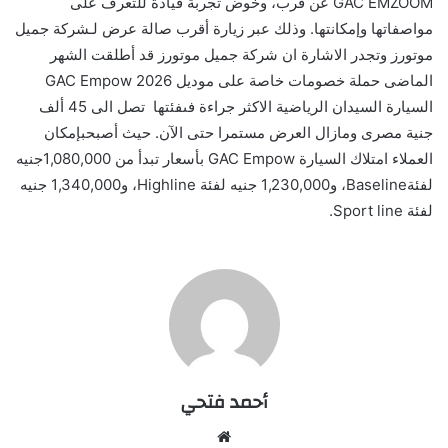
GAC EMZOOM
عن قرب، وخوض تجربة قيادة للتعرف على
مواصفاتها وإمكانتها. وذلك عبر زيارة أقرب صالة عرض لـشركة جميل
موتورز
وتجدر الاشارة ان شركة جميل
م
وتورز
قد
أطلقت الشهر
الماضى حملة خصومات خاصة
على
موديل
GAC Empow 2026
السيارة
السيدان
الرياضية
الاكثر
جراءة
فى
فئتها
تصل الى 45 ألف
جنية مص
رى
و
مازال
العرض مستمرا
حتى الآن
. حيث أصبح
بإمكان
العملاء
امتلاك
السيار
ة
GAC Empow
بأسعار
تبدأ
من
1,080,000
جنيه
لفئة
Baseline
،
و
1,230,000
جنيه
لفئة
Highline
،
و
1,340,000
جنيه
لفئة
Sport line
.
أحمد فتحي
موقع