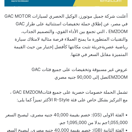
أعلنت شركة
جميل موتورز،
الوكيل الحصري لسيارات
GAC MOTOR
في مصر، عن إطلاق حملة تخفيضات استثنائية على طراز
GAC
EMZOOM
، التي تجمع بين الأداء القوي، والتصميم الجذاب،
والتقنيات المتطورة
ما
يمن
ح العملاء
فرصة
مثالية
لامتلاك
سيارة
رياضية
عصرية
جريئة
تثبت
مكانتها
كأفضل
إختيار
من
حيث
القيمة
المتميزة
مقابل
السعر
في
فئتها
.
ع
روض غير
مسبوقة
و
تخفيضات
على جميع فئات
GAC
EMZOOM
تصل
إلى
90,000
جنيه
مصري
ت
ش
م
ل الحملة خصومات
حصرية
على
جميع فئات
GAC EMZOOM
،
مع التركيز بشكل خاص على فئة
R-Style
الأكثر تميزاً
كما يلى:
•
الفئة الاولى (
GS
):
خصم بقيمة 40,000 جنيه مصر
ى، ليصبح السعر
000
,
55
,0
1
جم بدلا من 1
000 جم.
,
95
,0
•
الفئة
ا
لثانية
(
B
G
):
خصم بقيمة 40,000 جنيه مصري
، ليصبح السعر