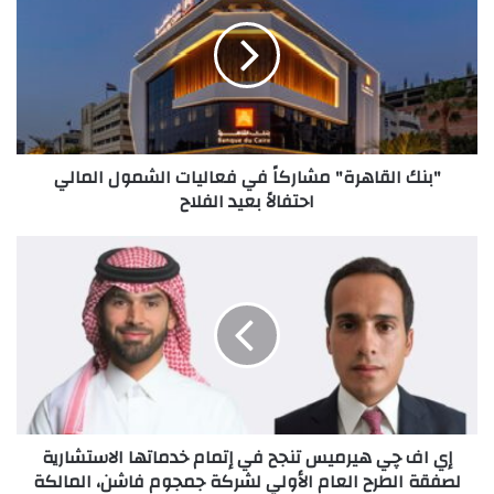
مشاركاً
في
فعاليات
الشمول
المالي
احتفالاً
بعيد
"بنك القاهرة" مشاركاً في فعاليات الشمول المالي
الفلاح
احتفالاً بعيد الفلاح
إي
اف
چي
هيرميس
تنجح
في
إتمام
خدماتها
الاستشارية
إي اف چي هيرميس تنجح في إتمام خدماتها الاستشارية
لصفقة
لصفقة الطرح العام الأولي لشركة جمجوم فاشن، المالكة
الطرح