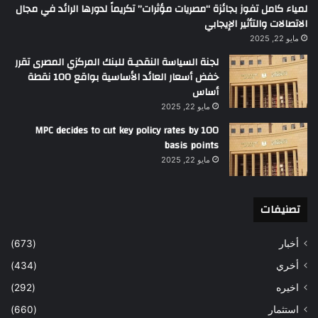
لمياء كامل تفوز بجائزة “مصريات مؤثرات” تكريماً لدورها الرائد في مجال
الاتصالات والتأثير الإيجابي
مايو 22, 2025
لجنة السياسة النقديـة للبنك المركزي المصرى تقرر
خفض أسعار العائد الأساسية بواقع 100 نقطة
أساس
مايو 22, 2025
MPC decides to cut key policy rates by 100
basis points
مايو 22, 2025
تصنيفات
أخبار
(673)
أخري
(434)
اخيره
(292)
استثمار
(660)