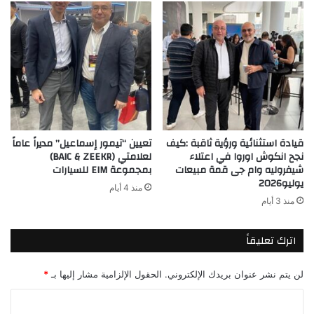
قيادة استثنائية ورؤية ثاقبة :كيف
تعيين “تيمور إسماعيل” مديراً عاماً
نجح انكوش اوروا في اعتلاء
لعلامتي (BAIC & ZEEKR)
شيفروليه وام جى قمة مبيعات
بمجموعة EIM للسيارات
يوليو2026
منذ 4 أيام
منذ 3 أيام
اترك تعليقاً
لن يتم نشر عنوان بريدك الإلكتروني.
الحقول الإلزامية مشار إليها بـ
*
ا