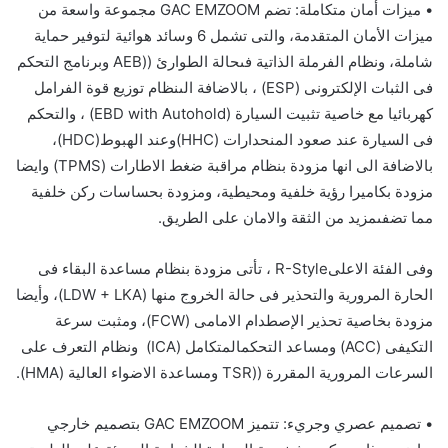
•
ميزات أمان متكاملة
:
تضم
GAC EMZOOM
مجموعة واسعة من
ميزات الأمان المتقدمة،
والتى تشمل
6
وسائد
هوائية
لتوفير
حماية
شاملة،
ونظام
الفرملة
الذاتية
فى
حالة
الطوارئ
(
(AEB
وبرنامج
التحكم
فى
الثبات
الإلكترونى
(ESP)
،
بالاضافة
الى
نظام
توزيع
قوة
الفرامل
كهربائيا
مع خاصية تثبيت السيارة
(EBD with Autohold)
،
والتحكم
فى
السيارة
عند
صعود
المنحدارات
(HHC)
وعند الهبوط
(
HDC
)
،
بالاضافة
الى
انها مزودة بنظام مراقبة ضغط الاطارات (
TPMS
)
وايضا
مزودة ب
كاميرا
رؤية
خلفية
ومحيطية، ومزودة ب
حساسات
ركن
خلفية
مما
تضفى
مزيد
من
الثقة
والامان
على
الطريق
.
وفى الفئة الاعلى
R-Style
،
تأتى
مزودة
ب
نظام مساعدة
البقاء
فى
الحارة المرورية والتحذير فى حالة الخروج منها (
LDW + LKA
)، وأيضا
مزودة بخاصية تحذير الإصطدام الامامى (
FCW
)،
ومثبت
سرعة
التكيفى
(
ACC
)
ومساعد
التحكم
المتكامل
(
ICA
)
ونظام التعرف على
السرعات المرورية المقررة (
(TSR
و
مساعدة الاضواء العالية (
HMA
).
•
تصميم عصري وجريء
:
تتميز
GAC EMZOOM
بتصميم خارجي