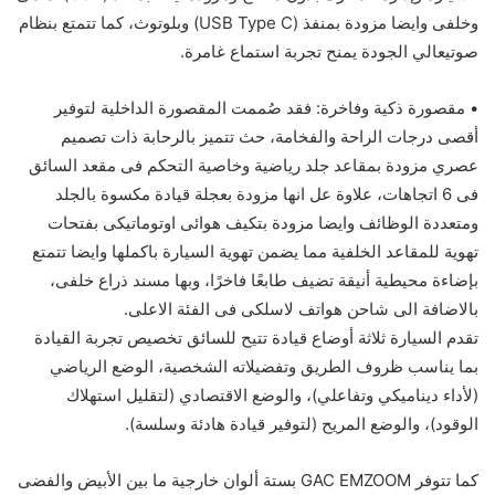
وخلفى وايضا مزودة بمنفذ (
USB Type C
) وبلوتوث،
كما
تتمتع
بنظام
صوتي
عالي
الجودة
يمنح
تجربة
استماع
غامرة
.
•
مقصورة ذكية وفاخرة
:
فقد صُممت
المقصورة
الداخلية
لتوفير
أقصى درجات الراحة والفخامة،
حث
تتميز بالرحابة ذات تصميم
عصري مزودة بمقاعد جلد
رياضية
وخاصية التحكم فى مقعد السائق
فى 6 اتجاهات، علاوة عل انها مزودة بعجلة قيادة مكسوة بالجلد
ومتعددة الوظائف وايضا مزودة بتكيف هوائى اوت
و
ماتيكى بفتحات
تهوية للمقاعد الخلفية مما يضمن تهوية
السيارة باكملها
و
ايضا تتمتع
ب
إضاءة محيطية أنيقة تضيف طابعًا فاخرًا،
وبها
مسند ذراع خلفى،
بالاضافة الى شاحن هواتف لاسلكى فى الفئة الاعلى.
تقدم السيارة ثلاثة أوضاع قيادة تتيح للسائق تخصيص تجربة القيادة
بما يناسب ظروف الطريق وتفضيلاته الشخصية، الوضع الرياضي
(لأداء ديناميكي وتفاعلي)، والوضع الاقتصادي (لتقليل استهلاك
الوقود)، والوضع المريح (لتوفير قيادة هادئة وسلسة).
كما
تتوفر
GAC EMZOOM
ب
ستة
ألوان خارجية
ما بين الأبيض والفضى