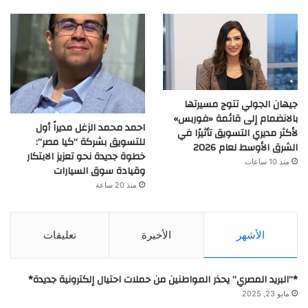
جيهان الجولي تتوج مسيرتها
بالانضمام إلى قائمة «فوربس»
احمد محمد الزغل مديراً أول
لأكثر مديري التسويق تأثيرًا في
للتسويق بشركة “كيا مصر”:
الشرق الأوسط لعام 2026
خطوة جديدة نحو تعزيز الابتكار
منذ 10 ساعات
وقيادة سوق السيارات
منذ 20 ساعة
الأشهر
الأخيرة
تعليقات
*”البريد المصري” يحذر المواطنين من حملات احتيال إلكترونية جديدة*
مايو 23, 2025