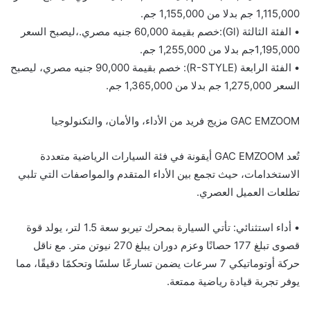
000 جم
,
115
,
1
بدلا من 1
000 جم.
,
155
,
•
الفئة
ا
لثا
لث
ة
(
l
G
):
خصم بقيمة 60,000 جنيه مصري
.
،ليصبح السعر
000
,
195
,
1
جم بدلا من 1
000 جم.
,
255
,
•
الفئة
ا
لرابعة
(
R-STYLE
):
خصم بقيمة 90,000 جنيه مصري
، ليصبح
السعر
000
,
275
,
1
جم بدلا من 1
000 جم.
,
365
,
GAC EMZOOM
مزيج فريد من الأداء، والأمان، والتكنولوجيا
تُعد
GAC EMZOOM
أيقونة في فئة
ال
سيارات الرياضية متعددة
الاستخدامات، حيث تجمع بين الأداء المتقدم والمواصفات التي تلبي
تطلعات
العميل
العصري
.
•
أداء استثنائي
:
تأتي السيارة بمحرك ت
يربو
سعة 1.5 لتر، يولد قوة
قصوى تبلغ 177 حصانًا وعزم دوران يبلغ 270 نيوتن متر.
م
ع ناقل
حركة أوتوماتيكي 7 سرعات يضمن تسارعًا سلسًا وتحكمًا دقيقًا، مما
يوفر تجربة قيادة رياضية ممتعة.