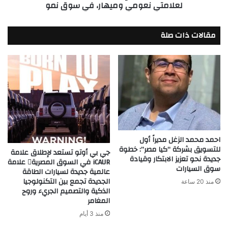
لعلامتي نعومي وميهار، في سوق نمو
العام
الأولي
لشركة
مقالات ذات صلة
جمجوم
فاشن،
المالكة
لعلامتي
نعومي
وميهار،
في
سوق
نمو
احمد محمد الزغل مديراً أول
للتسويق بشركة “كيا مصر”: خطوة
جي بي أوتو تستعد لإطلاق علامة
جديدة نحو تعزيز الابتكار وقيادة
iCAUR في السوق المصرية علامة
سوق السيارات
عالمية جديدة لسيارات الطاقة
الجديدة تجمع بين التكنولوجيا
منذ 20 ساعة
الذكية والتصميم الجريء وروح
المغامر
منذ 3 أيام