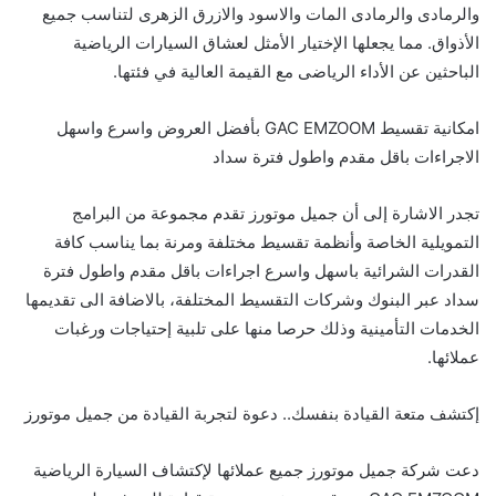
والرمادى والرمادى المات
والاسود والازرق الزهرى
لتناسب جميع
الأذواق. مما يجعلها ال
خ
ت
يار الأمثل لعشاق السيارات الرياضية
الباحثين عن الأداء الرياضى مع القيمة العالية في فئتها.
امكانية تقسيط
GAC EMZOOM
بأفضل العروض واسرع واسهل
الاجراءات باقل مقدم واطول فترة سداد
تجدر الاشارة إلى أن جميل موتورز تقدم مجموعة من البرامج
التمويلية الخاصة وأنظمة تقسيط مختلفة ومرنة بما يناسب كافة
القدرات الشرائية باسهل واسرع اجراءات باقل مقدم واطول فترة
سداد عبر البنوك وشركات التقسيط المختلفة، بالاضافة الى تقديمها
الخدمات التأمينية وذلك حرصا منها على تلبية إحتياجات ورغبات
عملائها.
إكتشف متعة القيادة بنفسك.. دعوة لتجربة القيادة من جميل موتورز
دعت شركة جميل موتورز جميع عملائها لإكتشاف السيارة الرياضية