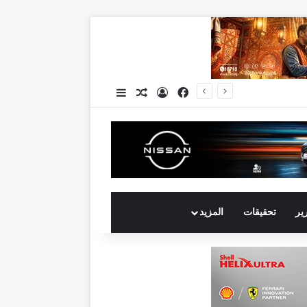
فيسبوك
تسجيل الدخول
مقال عشوائي
إضافة عمود جانبي
جيهان الجولي تتوج مسيرتها بالانضمام إلى قائمة «فوربس» لأكثر مديري التسويق تأثيرًا في الشرق الأوسط لعام 2026
رير
تحقيقات
المزيد