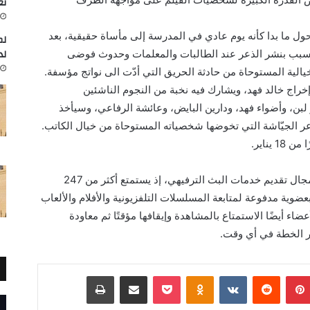
تعاون
ول ما بدا كأنه يوم عادي في المدرسة إلى مأساة حقيقية، بعد
لم
لد
تسبب بنشر الذعر عند الطالبات والمعلمات وحدوث فوضى
يالية المستوحاة من حادثة الحريق التي أدّت الى نواتج مؤسفة.
 إنذار” من إنتاج استوديوهات Ideation وإخراج خالد فهد، ويشارك فيه نخبة من النجوم الناشئين
 لبن، وأضواء فهد، ودارين البايض، وعائشة الرفاعي، وسيأخذ
 الجيّاشة التي تخوضها شخصياته المستوحاة من خيال الكاتب.
يناير.
تُعد Netflix إحدى الشركات الرائدة عالميًّا في مجال تقديم خدمات البث الترفيهي، إذ يستمتع أكثر من 247
 من أعضائها في أكثر من 190 دولة بعضوية مدفوعة لمتابعة المسلسلات التلفزيونية والأفلام والألعاب
اء أيضًا الاستمتاع بالمشاهدة وإيقافها مؤقتًا ثم معاودة
ر الخطة في أي وقت.
بينتيريست
Odnoklassniki
‫Pocket
مشاركة عبر البريد
طباعة