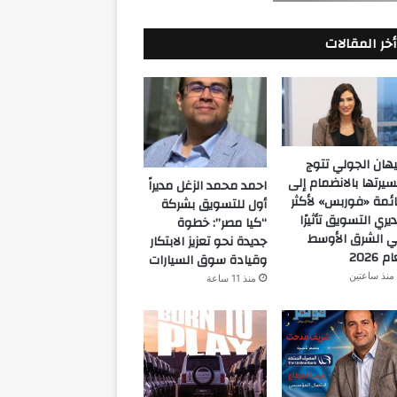
أخر المقالات
هان الجولي تتوج
يرتها بالانضمام إلى
احمد محمد الزغل مديراً
ئمة «فوربس» لأكثر
أول للتسويق بشركة
يري التسويق تأثيرًا
“كيا مصر”: خطوة
 الشرق الأوسط
جديدة نحو تعزيز الابتكار
م 2026
وقيادة سوق السيارات
منذ ساعتين
منذ 11 ساعة