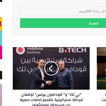
"بي
تك"
و"
ڤودافون
بيزنس"
توقعان
شراكة
استراتيجية
لتقديم
"بي تك" و" ڤودافون بيزنس" توقعان
خدمات
نت
شراكة استراتيجية لتقديم خدمات حصرية
حصرية
غير مسبوقة لعملائهما
غير