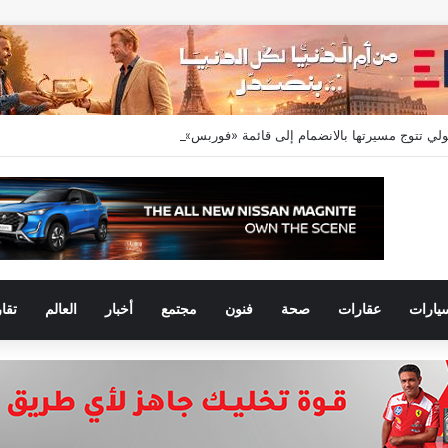
يارات
عقارات
صحة
فنون
مجتمع
أخبار
العالم
تقا