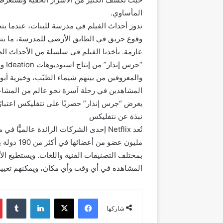
المأساوي.
تدور أحداث الفيلم في مدرسة للبنات، عندما يتح
وقوع حريق في الطابق الأرضي للمدرسة، ما ي
عارمة. يأخذنا الفيلم في سلسلة من الأحداث الخ
“جرس
والمعروفين من بينهم شيماء الطيّب، وخيرية أبو
المشاهدين في رحلة آسرة نحو عالم من المشاعر
يعرض “جرس إنذار” حصريًا على نتفليكس اعتبارًا من 18 
نبذة عن نتفليكس
مليون عضو
بمختلف التصنيفات الفنية واللغات. ويستطيع الأعض
المشاهدة في أي وقت وأي مكان، ويمكنهم تغيي
فيسبوك
‫X
لينكدإن
شاركها