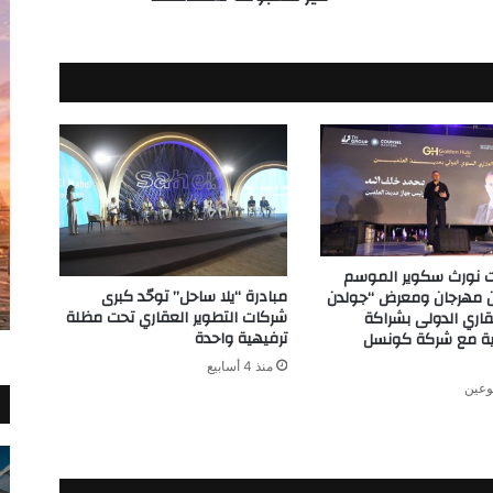
مسبوقة
لعملائهما
 نورث سكوير الموسم
مبادرة “يلا ساحل” توحّد كبرى
ن مهرجان ومعرض “جولدن
شركات التطوير العقاري تحت مظلة
اري الدولى بشراكة
ترفيهية واحدة
ية مع شركة كونسل
منذ 4 أسابيع
وعين