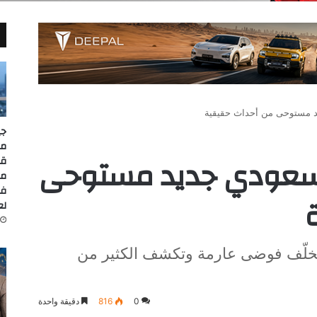
د مستوحى من أحداث حقيقية
جي
مس
م سعودي جديد مستوحى
قا
مد
في
لعا
ُخلّف فوضى عارمة وتكشف الكثير من
0
816
دقيقة واحدة