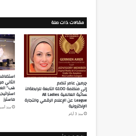
اعمال
مينت
مقالات ذات صلة
استضافت
الثاني م
چرمين عامر تنضم
هب” العق
إلى منظمة G100 التابعة للرابطةالن
استراتيج
سائية العالمية All Ladies
ماسترز
League عن الإعلام الرقمي والتجارة
الإلكترونية
منذ أسب
منذ 3 أيام