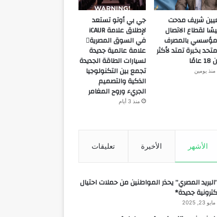
يين شريف مدحت
جي بي أوتو تستعد
يسًا لقطاع الاتصال
لإطلاق علامة iCAUR
مؤسسي بالمصرف
في السوق المصرية
متحد بخبرة تمتد لأكثر
علامة عالمية جديدة
 عامًا
لسيارات الطاقة الجديدة
تجمع بين التكنولوجيا
منذ يومين
الذكية والتصميم
الجريء وروح المغامر
منذ 3 أيام
الأشهر
الأخيرة
تعليقات
البريد المصري” يحذر المواطنين من حملات احتيال
كترونية جديدة*
مايو 23, 2025