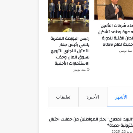
حاد شركات التأمين
مصرية يعتمد تشكيل
لجان الفنية للدورة
رءيس البورصة المصرية
جديدة لعام 2026
يلتقي رئيس جهاز
التمثيل التجاري للترويج
منذ يومين
لسوق المال وجذب
الاستثمارات الأجنبية
منذ يومين
الأشهر
الأخيرة
تعليقات
البريد المصري” يحذر المواطنين من حملات احتيال
كترونية جديدة*
مايو 23, 2025