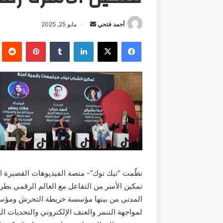
أرسل
أحمد فتحي
مايو 25, 2025
بريدا
فيسبوك
‫X
لينكدإن
بينتيريست
إلكترونيا
نظّمت “تيك توك”- منصة الفيديوهات القصيرة الرا
تمكين الأسر من التفاعل مع العالم الرقمي ب
لمواجهة التنمر والعنف الإلكتروني والتحديات الر