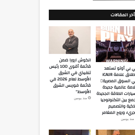
أخر المقالات
انكوش ارورا ضمن
قائمة أقوى 100 رئيس
 بي أوتو تستعد
تنفيذي في الشرق
لإطلاق علامة iCAUR
الأوسط لعام 2026 في
في السوق المصرية
قائمة فوربس الشرق
امة عالمية جديدة
الأوسط”
يارات الطاقة الجديدة
منذ يومين
مع بين التكنولوجيا
ذكية والتصميم
جريء وروح المغامر
منذ يومين