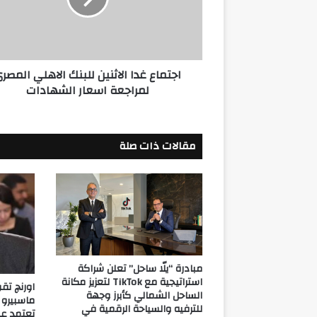
المصرى
لمراجعة
اسعار
الشهادات
اجتماع غدا الاثنين للبنك الاهلي المصر
لمراجعة اسعار الشهادات
مقالات ذات صلة
مبادرة “يلّا ساحل” تعلن شراكة
استراتيجية مع TikTok لتعزيز مكانة
اورنچ تق
الساحل الشمالي كأبرز وجهة
ماسبيرو 
للترفيه والسياحة الرقمية في
تعتمد عل