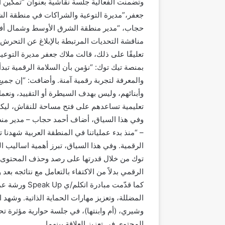
وتضمنت الفعالية جلسة نقاشية بعنوان “تمكين ا
جعفر،”مديرة التوعية والشراكات في منطقة الش
مناقشة التحديات المرتبطة بالإبلاغ عن التحرش، 
تعليقًا على ذلك، قالت ملاك جعفر مديرة التوع
بمنصة تيك توك: “نؤمن بأن السلامة الرقمية تبد
والمعرفة لتجربة رقمية آمنة. وأضافت: “إن جميع 
وأبنائهم، وليس بهدف السيطرة أو التقييد، ونعم
تعليمية تساعدهم على فتح مساحة للنقاش، ليكون
وفي هذا السياق، أضاف أحمد حجاب – مدير م
– “منذ بدء عملياتنا في المنطقة العربية شهدنا
الرقمية. وفي هذا السياق، تبرز أهمية اساليب ال
توك من خلال قدرتها على رصد وحذف المحتوى ا
الرقمي بدلاً من الاكتفاء بالتعامل مع نتائجه بعد 
كما قدّمت مبا
المضللة، وتعزيز مهارات الحماية الذاتية. وشهد
وشيري، (أم وابنتها)، في جلسة حوارية مؤثرة ت
المحتوى في تعزيز العلاقة بينهما.