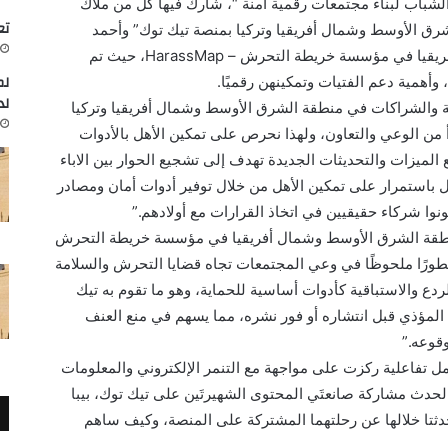
لشباب لبناء مجتمعات رقمية آمنة “، شارك فيها كل من ملاك
تعاون
رق الأوسط وشمال أفريقيا وتركيا بمنصة تيك توك” وأحمد
حجاب، “مدير منطقة الشرق الأوسط وشمال أفريقيا في مؤسسة خريطة التحرش – HarassMap، حيث تم
لم
وأهمية دعم الفتيات وتمكينهن رقميًا.
لد
ية والشراكات في منطقة الشرق الأوسط وشمال أفريقيا وتركيا
أ من الوعي والتعاون، ولهذا نحرص على تمكين الأهل بالأدوات
الميزات والتحديثات الجديدة تهدف إلى تشجيع الحوار بين الاباء
ل باستمرار على تمكين الأهل من خلال توفير أدوات أمان ومصادر
وا شركاء حقيقيين في اتخاذ القرارات مع أولادهم.”
نطقة الشرق الأوسط وشمال أفريقيا في مؤسسة خريطة التحرش
 تطورًا ملحوظًا في وعي المجتمعات تجاه قضايا التحرش والسلامة
ردع والاستباقية كأدوات أساسية للحماية، وهو ما تقوم به تيك
لمؤذي قبل انتشاره أو فور نشره، مما يسهم في منع العنف
وقوعه.”
درة اتكلم/ي Speak Up ورشة عمل تفاعلية ركزت على مواجهة مع التنمر الإلكتروني والمعلومات
 الحدث مشاركة صانعتَي المحتوى الشهيرتَين على تيك توك، بيبا
حدثتا خلالها عن رحلتهما المشتركة على المنصة، وكيف ساهم