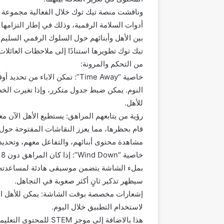
أدوات السلامة الرقمية، وذلك في إطار التزامها ا
بين الأهل وأبنائهم حول السلوك الرقمي السليم
تيك توك تطويرها استنادًا إلى ملاحظات العائلات 
من التحكم والمرونة:
خاصية “Time Away”: تمكن الاباء
النوم. يمكن ضبط جدول متكرر، وإذا تغيرت الخ
للأهل.
رؤية من يتابعهم المراهق: يستطيع الأهل الآن مع
قام بحظرها، مما يعزز النقاشات المفتوحة حول 
مشاهدة محتوى أبنائهم، والتفاعل معهم، وتحدي
بملء الشاشة يتضمن موسيقى هادئة لمساعدته ع
سيظهر تذكير ثانٍ أكثر صعوبة في التجاهل.
إشعارات مخصصة بوقت الشاشة: يمكن للأهل الآ
لاستخدام التطبيق خلال اليوم.
هذا بالاضافة إلى موجز 