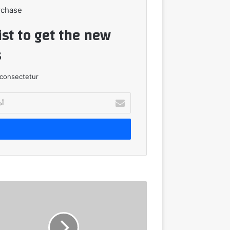
rchase
ist to get the new
!
consectetur.
أدخل
بريدك
الإلكتروني
اجتماع
غدا
الاثنين
للبنك
الاهلي