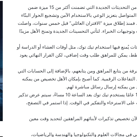
وناقشت منصة تيك توك خلال الفعالية مجموعة من التحديثات الجديدة التي تضمنت أكثر من 15 ميزة ضمن
لمتواصل بتعزيز الوعي بالاستخدام الآمن وتشجيع الحوار البنّاء
. فمنذ إطلاق ميزة “الاقتران العائلي” قبل خمس سنوات، واصلت
وتوجيهات الخبراء. لتأتي التحسينات الجديدة وتمنح الأهل مزيدًا
 من تحديد أوقات يُمنع فيها استخدام تيك توك، مثل أوقات العشاء أو الدراسة أو
طط، يمكن للمراهق طلب وقت إضافي، لكن القرار النهائي يعود
رفة من يتابع المراهق ومن يتابعهم، بالإضافة إلى الحسابات التي
التفاعلات الرقمية. كما أصبح بإمكان الأهل تخصيص من يمكنه
د من يمكنه إرسال رسائل مباشرة لهم.
خاصية “Wind Down”: إذا كان المراهق دون 18 عامًا يستخدم تيك توك بعد الساعة 10 مساءً، سيتم عرض تذكير
لى الاسترخاء والتفكير في الوقت. إذا استمر في التصفح،
ن تخصيص تذكيرات لأبنائهم المراهقين لتحديد وقت معين
STEM للمحتوى التعليمي في مجالات العلوم والتكنولوجيا والهندسة والرياضيات،