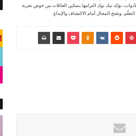
. ومن خلال هذه الأدوات، تؤكد تيك توك التزامها بتمكين العائلات من خوض تجربة
لتعلّم، وتفتح المجال أمام الاكتشاف والإبداع.
بينتيريست
Odnoklassniki
‫Pocket
مشاركة عبر البريد
طباعة