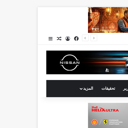
فيسبوك
تسجيل الدخول
مقال عشوائي
إضافة عمود جانبي
جي بي أوتو تستعد لإطلاق علامة iCAUR في السوق المصرية علامة عالمية جديدة لسيارات الطاقة الجديدة تجمع بين التكنولوجيا الذكية والتصميم الجريء وروح المغامر
رير
تحقيقات
المزيد