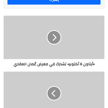
«أبتاون
6
أكتوبر»
تشارك
في
معرض
عُمان
العقاري
«أبتاون 6 أكتوبر» تشارك في معرض عُمان العقاري
مجموعة
شركات
تويوتا
إيجيبت
وشركة
إديمتسو
اليابانية