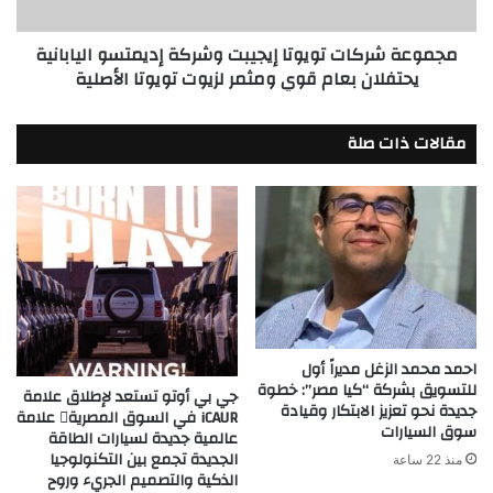
يحتفلان
بعام
مجموعة شركات تويوتا إيجيبت وشركة إديمتسو اليابانية
قوي
يحتفلان بعام قوي ومثمر لزيوت تويوتا الأصلية
ومثمر
لزيوت
تويوتا
مقالات ذات صلة
الأصلية
احمد محمد الزغل مديراً أول
للتسويق بشركة “كيا مصر”: خطوة
جي بي أوتو تستعد لإطلاق علامة
جديدة نحو تعزيز الابتكار وقيادة
iCAUR في السوق المصرية علامة
سوق السيارات
عالمية جديدة لسيارات الطاقة
الجديدة تجمع بين التكنولوجيا
منذ 22 ساعة
الذكية والتصميم الجريء وروح