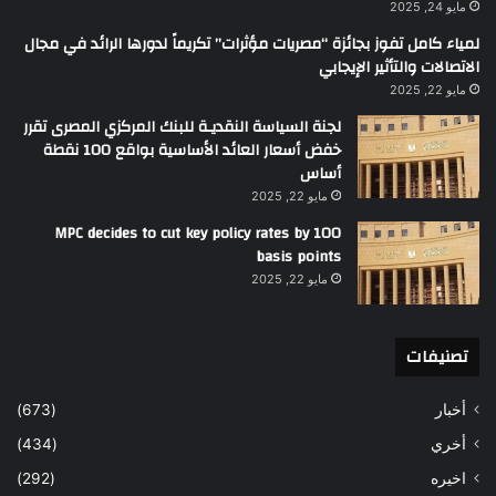
مايو 24, 2025
لمياء كامل تفوز بجائزة “مصريات مؤثرات” تكريماً لدورها الرائد في مجال
الاتصالات والتأثير الإيجابي
مايو 22, 2025
لجنة السياسة النقديـة للبنك المركزي المصرى تقرر
خفض أسعار العائد الأساسية بواقع 100 نقطة
أساس
مايو 22, 2025
MPC decides to cut key policy rates by 100
basis points
مايو 22, 2025
تصنيفات
أخبار
(673)
أخري
(434)
اخيره
(292)