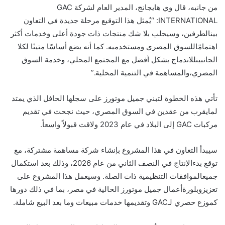
من
جانبه،
قال
وي
هايجانج،
المدير
العام
لشركة
GAC
INTERNATIONAL: “
يُمثل
هذا
التوقيع
مرحلة
جديدة
في
التعاون
بين
الطرفين،
وسيجلب
بلا
شك
منتجات
ذات
جودة
أعلى
وخدمات
أكثر
اهتمامًا
للسوق
المصري
ومستخدميه
.
كما
أنه
يضع
أساسًا
متينًا
لكلا
الجانبين
للاندماج
بشكل
أفضل
مع
المجتمع
المحلي،
وخدمة
السوق
المصري،
والمساهمة
في
التنمية
المحلية
.”
تأتي
هذه
الخطوة
لتبني
جميل
موتورز
على
سجلها
الحافل
الذي
يمتد
لما
يقرب
من
عقدين
في
السوق
المصري،
حيث
نجحت
في
تقديم
مركبات
GAC
إلى
البلاد
في
عام
2023
ولاقت
قبولاً
واسعاً
.
سيبدأ
التعاون
في
هذا
المشروع
بإنشاء
شركة
مساهمة
مشتركة،
مع
توقع
بدء
الإنتاج
في
النصف
الثاني
من
عام
2026
،
وذلك
بعد
استكمال
جميع
الموافقات
التنظيمية
ذات
الصلة
.
وسيعمل
هذا
المشروع
على
تعزيزوبلورة
أعمال
جميل
موتورز
الحالية
في
مصر،
بما
في
ذلك
دورها
كموزع
حصري
لـ
GAC
وتقديمها
خدمات
مبيعات
وما
بعد
البيع
شاملة
.