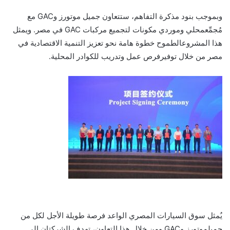
وبموجب
بنود
مذكرة
التفاهم،
ستتعاون
جميل
موتورز
و
GAC
مع
مُجمِّع
محلي
وموردي
مكونات
لتجميع
مركبات
GAC
في
مصر
.
ويمثل
هذا
المشروع
الطموح
خطوة
هامة
نحو
تعزيز
التنمية
الاقتصادية
في
مصر
من
خلال
توفير
فرص
عمل
وتدريب
للكوادر
المحلية
.
يُمثل
سوق
السيارات
المصري
الواعد
فرصة
طويلة
الأجل
لكل
من
جميل
موتورز
و
GAC
ومن
خلال
هذا
التعاون،
تهدف
الشركتان
إلى