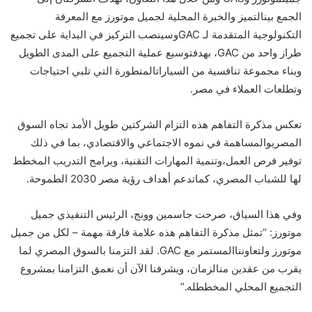
الجمع
بين
التميز
والخبرة
المحلية
لجميل
موتورز
مع
المعرفة
التكنولوجية
المتقدمة
لـ
GAC
و
سينصب
التركيز
في
البداية
على
تجميع
طراز
واحد
من
GAC
،
بهدف
توسيع
عملية
التجميع
على
المدى
الطويل
وبناء
مجموعة
تنافسية
من
السيارات
المتطورة
التي
تلبي
احتياجات
وتطلعات
العملاء
في
مصر
.
تعكس
مذكرة
التفاهم
هذه
التزام
الشركتين
طويل
الأمد
تجاه
السوق
المصري
والمساهمة
في
نموه
الاجتماعي
والاقتصادي،
بما
في
ذلك
توفير
فرص
العمل،
وتنمية
المهارات
التقنية،
وبرامج
التدريب
المخطط
لها
للشباب
المصري،
كما
تدعم
أهداف
رؤية
مصر
2030
الطموحة
.
وفي
هذا
السياق،
صرحت
جاسمين
وونج،
الرئيس
التنفيذي
جميل
موتورز
: “
تمثل
مذكرة
التفاهم
هذه
علامة
فارقة
مهمة
–
لكل
من
جميل
موتورز
ولتعاوننا
المستمر
مع
GAC.
لقد
التزمنا
بالسوق
المصري
لما
يقرب
من
عقدين
من
الزمان،
ويشرفنا
الآن
أن
نعمق
التزامنا
بمشروع
التجميع
المحلي
المخطط
له
.”