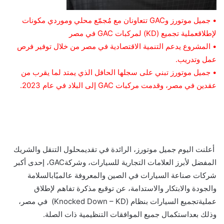
•
جميل
موتورز
و
GAC
تتعاونان
مع
مُجمّع
محلي
وموردي
مكونات
لإطلاق
عملية
تجميع
(
KD
)
لمركبات
GAC
في
مصر
•
المشروع يدعم التنمية الاقتصادية في مصر من خلال توفير فرص
عمل وتدريب.
•
جميل
موتورز
تبني على سجلها الحافل الذي يمتد لما يقرب من
عقدين في مصر، وقدمت مركبات
GAC
إلى البلاد في عام 2023.
أعلنت
اليوم
جميل
موتورز،
الرائدة
في
تقديم
حلول
التنقل
والشريك
المفضل
لأبرز
العلامات
التجارية
للسيارات،
وشركة
GAC
،
إحدى
أكبر
شركات
صناعة
السيارات
في
الصين
والمعروفة
عالميًا
بالسلامة
والجودة
والابتكار
والاستدامة،
عن
توقيع
مذكرة
تفاهم
لإطلاق
عملية
تجميع
السيارات
بنظام
(Knocked Down –
KD)
في
مصر،
وذلك
بعد
استكمال
جميع
الموافقات
التنظيمية
ذات
الصلة
.