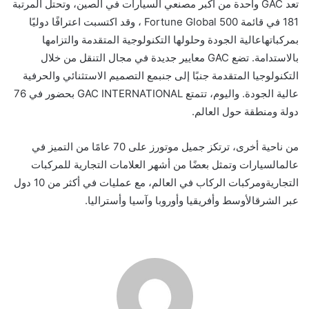
تعد
GAC
واحدة
من
أكبر
مصنعي
السيارات
في
الصين،
وتحتل
المرتبة
181
في
قائمة
Fortune Global 500
،
وقد
اكتسبت
اعترافًا
دوليًا
بمركباتها
عالية
الجودة
وحلولها
التكنولوجية
المتقدمة
والتزامها
بالاستدامة
.
تضع
GAC
معايير
جديدة
في
مجال
التنقل
من
خلال
التكنولوجيا
المتقدمة
جنبًا
إلى
جنب
مع
التصميم
الاستثنائي
والحرفية
عالية
الجودة
.
واليوم،
تتمتع
GAC INTERNATIONAL
بحضور
في
76
دولة
ومنطقة
حول
العالم
.
من
ناحية
أخرى،
ترتكز
جميل
موتورز
على
70
عامًا
من
التميز
في
عالم
السيارات
وتمثل
بعضًا
من
أشهر
العلامات
التجارية
للمركبات
التجارية
ومركبات
الركاب
في
العالم،
مع
عمليات
في
أكثر
من
10
دول
عبر
الشرق
الأوسط
وأفريقيا
وأوروبا
وآسيا
وأستراليا
.