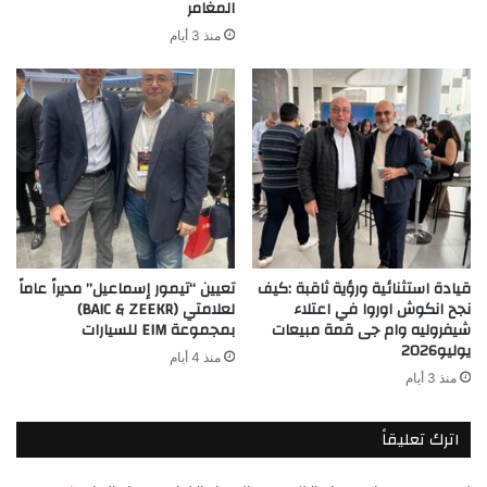
المغامر
منذ 3 أيام
قيادة استثنائية ورؤية ثاقبة :كيف
تعيين “تيمور إسماعيل” مديراً عاماً
نجح انكوش اوروا في اعتلاء
لعلامتي (BAIC & ZEEKR)
شيفروليه وام جى قمة مبيعات
بمجموعة EIM للسيارات
يوليو2026
منذ 4 أيام
منذ 3 أيام
اترك تعليقاً