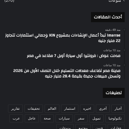
منوعات
(270)
أحدث المقالات
منذ 49 دقيقة
Imarrae تبدأ أعمال الإنشاءات بمشروع KIN بإجمالي استثمارات تتجاوز
22 مليار جنيه
منذ 10 ساعات
مدحت عوض : فرونتيرا أول سيارة أوبل 7 مقاعد في مصر
منذ 10 ساعات
مدينة مصر تضاعف معدلات التسليم خلال النصف الأول من 2026
وتسجل مبيعات جديدة بقيمة 28.4 مليار جنيه
تصنيغات
أخبار
أخري
اخيره
استثمار
العالم
تحقيقات
تقارير
تكنولوجيا
تمويل
سفر
سيارات
صحة
عاجل
عرب
عقارات
فنون
مجتمع
منوعات