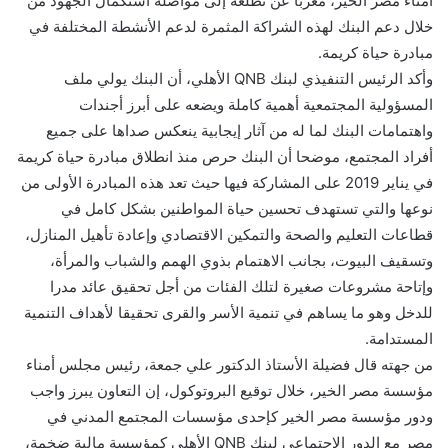
أمناء مصر الخير، معربا عن تطلعه إلى مواصلة استكمال الجهود من
خلال دعم البنك لهذه الشراكة المثمرة لدعم الأنشطة المختلفة في
مبادرة حياة كريمة.
وأكد الرئيس التنفيذي لبنك QNB الأهلي، أن البنك يولي ملف
المسؤولية المجتمعية أهمية كاملة ويضعه على أبرز أجندات
واهتمامات البنك لما له من آثار إيجابية ينعكس صداها على جميع
أفراد المجتمع، موضحا أن البنك حرص منذ انطلاق مبادرة حياة كريمة
في يناير 2019 على المشاركة فيها حيث تعد هذه المبادرة الأولى من
نوعها والتي تستهدف تحسين حياة المواطنين بشكل كامل في
قطاعات التعليم والصحة والتمكين الاقتصادي وإعادة تأهيل المنازل،
وتسقيف البيوت، بجانب الاهتمام بذوي الهمم والشباب والمرأة،
وإتاحة مشروعات صغيرة لتلك الفئات من أجل تحقيق عائد مدرا
للدخل وهو ما يساهم في تنمية الأسر والقرى تحقيقا لأهداف التنمية
المستدامة.
من جهته قال فضيلة الأستاذ الدكتور علي جمعة، رئيس مجلس أمناء
مؤسسة مصر الخير، خلال توقيع البروتوكول، إن التعاون يبرز واجب
ودور مؤسسة مصر الخير كإحدى مؤسسات المجتمع المدني في
مصر مع الدور الاجتماعي لبنك QNB الأهلي كمؤسسة مالية ضخمة،