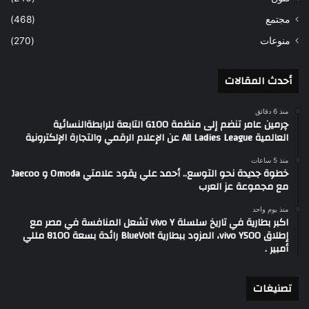
مجتمع
(468)
منوعات
(270)
أحدث المقالات
منذ 6 دقائق
چرمين عامر تنضم إلى منظمة G100 التابعة للرابطةالنسائية
العالمية All Ladies League عن الإعلام الرقمي والتجارة الإلكترونية
منذ 5 ساعات
خطوة جديدة نحو التوسع.. أحمد علي يقود علامتي Omoda و Jaecoo
مع مجموعة عز العرب
منذ يوم واحد
اكبر بطارية في تاريخ سلسلة vivo Y تشعل المنافسة في مصر مع
إطلاق vivo Y500، المزود ببطارية BlueVolt رائدة بسعة 8100 مللي
أمبير .
تصنيغات