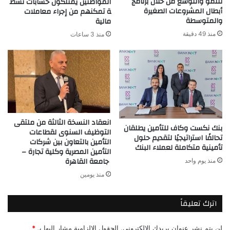
للنمو والتوسع من خلال برنامج
المواطنين يمتلكون حسابات نشط
أبطال المشروعات الصغيرة
ة تمكنهم من إجراء معاملات
والمتوسطة
مالية
منذ 49 دقيقة
منذ 3 ساعات
انعقاد النسخة الثالثة من ملتقى
بنك نكست وكاف للتأمين يطلقان
التوظيف السنوى لقطاعات
تحالفًا استراتيجيًا لتقديم حلول
التأمين بالتعاون بين شركات
تأمينية متكاملة لعملاء البنك
التأمين المصرية وكلية تجارة –
جامعة القاهرة
منذ يوم واحد
منذ يومين
اترك تعليقاً
لن يتم نشر عنوان بريدك الإلكتروني.
الحقول الإلزامية مشار إليها بـ
*