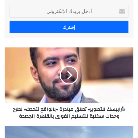
أدخل
بريدك
الإلكتروني
«أرابيسك
للتطوير»
تطلق
مبادرة
«بالواقع
نتحدث»
لطرح
وحدات
سكنية
«أرابيسك للتطوير» تطلق مبادرة «بالواقع نتحدث» لطرح
للتسليم
وحدات سكنية للتسليم الفورى بالقاهرة الجديدة
الفورى
بالقاهرة
الجديدة
تايمز
للتطوير