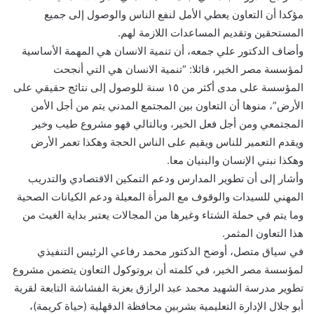
مؤكدا أن التعاون يعطي الأمل لنفع الناس والوصول إلى جميع
المستحقين وتقديم المساعدات اللازمة لهم.
وأضاف الدكتور علي جمعه، أن تنمية الانسان هي المهمة الأساسية
لمؤسسة مصر الخير، قائلا: “تنمية الانسان هي التي أنجحت
المؤسسة على مدى أكثر من ١٥ سنة للوصول إلى نتائج حقيقي على
الأرض”، منوها أن التعاون بين المجتمع المدني يتم من أجل الأمن
المجتمعي ومن أجل فعل الخير، وبالتالي فهو مشروع طيب وخير
ويقدم التعمير للناس ويقيم على الناس الحجة وهكذا تعمر الأرض
وهكذا نبني الإنسان والبنيان معا.
وأشار إلى أن تطوير المدارس ودعم التمكين الاقتصادي والتدريب
المهني للسيدات والوقوف مع المرأة المعيلة ودعم الكيانات الصحية
وما يتم في حملة الشتاء وغيرها من المجالات يعتبر بداية الغيث من
هذا التعاون المثمر.
في سياق متصل، أوضح الدكتور محمد رفاعي الرئيس التنفيذي
لمؤسسة مصر الخير، في كلمته أن بروتوكول التعاون يتضمن مشروع
تطوير مدرسة الشهيد محمد عبد الرازق بعزبة الفشاشة التابعة لقرية
أبو جلال الإدارة التعليمية بشربين محافظة الدقهلية (حياة كريمة)،