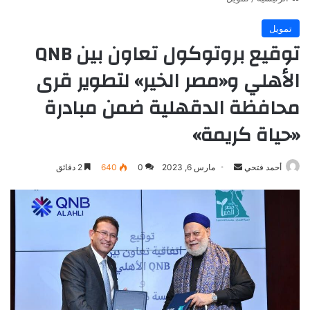
تمويل
توقيع بروتوكول تعاون بين QNB
الأهلي و«مصر الخير» لتطوير قرى
محافظة الدقهلية ضمن مبادرة
«حياة كريمة»
أرسل
أحمد فتحي
مارس 6, 2023
0
640
2 دقائق
بريدا
إلكترونيا