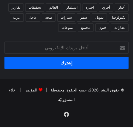
أخبار
أخري
اخيره
استثمار
العالم
تحقيقات
تقارير
تكنولوجيا
تمويل
سفر
سيارات
صحة
عاجل
عرب
عقارات
فنون
مجتمع
منوعات
أدخل
بريدك
الإلكتروني
© حقوق النشر 2026، جميع الحقوق محفوظة |
المؤتمر
|
اخلاء
المسؤوليّة
فيسبوك