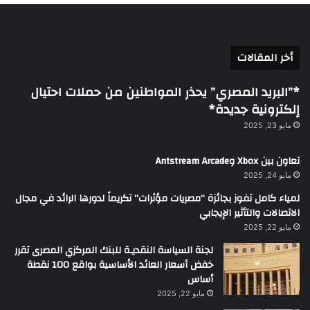
أخر المقالات
*”البريد المصري” يحذر المواطنين من حملات احتيال
إلكترونية جديدة*
مايو 23, 2025
تعاون بين Xbox وAntstream Arcade
مايو 24, 2025
لمياء كامل تفوز بجائزة “مصريات مؤثرات” تكريماً لدورها الرائد في مجال
الاتصالات والتأثير الإيجابي
مايو 22, 2025
لجنة السياسة النقديـة للبنك المركزي المصرى تقرر
خفض أسعار العائد الأساسية بواقع 100 نقطة
أساس
مايو 22, 2025