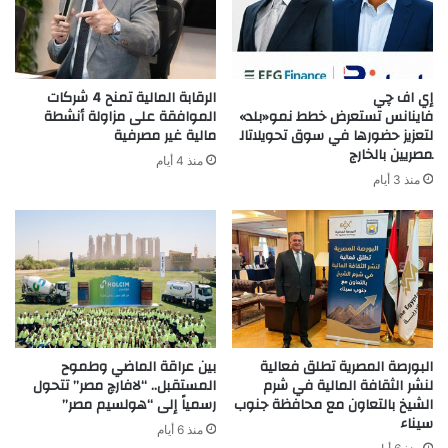
إي اف چي
الرقابة المالية تمنح 4 شركات
فاينانس تستعرض خطط نمو«بلد»
الموافقة على مزاولة أنشطة
لتعزيز حضورها في سوق تحويلاتال
مالية غير مصرفية
مصريين بالخارج
منذ 4 أيام
منذ 3 أيام
البورصة المصرية تطلق فعالية
بين عراقة الماضي وطموح
لنشر الثقافة المالية في شرم
المستقبل.. “لافارچ مصر” تتحول
الشيخ بالتعاون مع محافظة جنوب
رسمياً إلى “هولسيم مصر”
سيناء
منذ 6 أيام