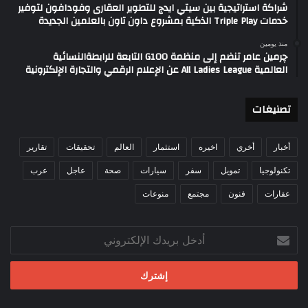
شراكة استراتيجية بين سيتي ايدج للتطوير العقارى وفودافون لتوفير
خدمات Triple Play الذكية بمشروع داون تاون بالعلمين الجديدة
منذ يومين
چرمين عامر تنضم إلى منظمة G100 التابعة للرابطةالنسائية
العالمية All Ladies League عن الإعلام الرقمي والتجارة الإلكترونية
تصنيغات
أخبار
أخري
اخيره
استثمار
العالم
تحقيقات
تقارير
تكنولوجيا
تمويل
سفر
سيارات
صحة
عاجل
عرب
عقارات
فنون
مجتمع
منوعات
أدخل
بريدك
الإلكتروني