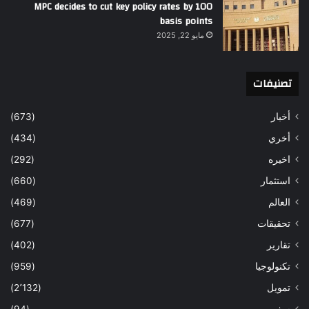
MPC decides to cut key policy rates by 100
basis points
مايو 22, 2025
تصنيفات
أخبار
(673)
أخري
(434)
اخيره
(292)
استثمار
(660)
العالم
(469)
تحقيقات
(677)
تقارير
(402)
تكنولوجيا
(959)
تمويل
(2٬132)
سفر
(94)