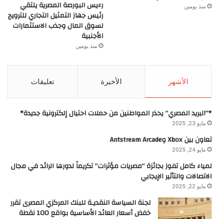
رءيس البورصة المصرية يلتقي
منذ يومين
رئيس جهاز التمثيل التجاري للترويج
لسوق المال وجذب الاستثمارات
الأجنبية
منذ يومين
الأشهر
الأخيرة
تعليقات
*”البريد المصري” يحذر المواطنين من حملات احتيال إلكترونية جديدة*
مايو 23, 2025
تعاون بين Xbox وAntstream Arcade
مايو 24, 2025
لمياء كامل تفوز بجائزة “مصريات مؤثرات” تكريماً لدورها الرائد في مجال
الاتصالات والتأثير الإيجابي
مايو 22, 2025
لجنة السياسة النقديـة للبنك المركزي المصرى تقرر
خفض أسعار العائد الأساسية بواقع 100 نقطة