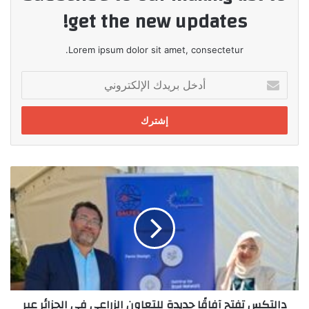
get the new updates!
Lorem ipsum dolor sit amet, consectetur.
أدخل
بريدك
الإلكتروني
دالتكس
تفتح
آفاقًا
جديدة
للتعاون
الزراعي
في
الجزائر
عبر
دالتكس تفتح آفاقًا جديدة للتعاون الزراعي في الجزائر عبر
مشاركتها