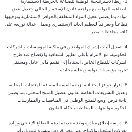
3- ربط الاستراتيجية الوطنية للصناعة بالخريطة الاستثمارية
الصناعية للدولة، مع مراجعة قانون الإستثمار الحالي وتعديل بعض
مواده بما يضمن تفعيل المواد المتعلقة بالحوافز الإستثمارية وتوجيهها
قطاعياً وجغرافياً لتعظيم العائد الإستثماري وضمان عدالة توزيعه على
كافة محافظات مصر .
4- تفعيل آليات إشراك المواطنين في ملكية المؤسسات والشركات
الحكومية، مع الالتزام بأعلى معايير الشفافية والإفصاح عند طرح
الشركات للقطاع الخاص، استناداً إلى تقييم مالي عادل ومستقل
تجريه مؤسسات دولية ومحلية محايدة.
5- إقرار حوافز استثنائية لزيادة القيمة المضافة للمنتجات المحلية،
وتعديل التشريعات الخاصة بقانون تفضيل المنتج المحلي، بما يضمن
إتاحة فرص أوسع للمنتج الوطني في المناقصات والممارسات
الحكومية والجهات المخاطبة بأحكام القانون.
6- دراسة إطلاق مبادرة وطنية جديدة لدعم القطاع الإنتاجي وزيادة
معدلات التشغيل والإنتاج، عبر توفير قروض ميسرة لتمويل رأس