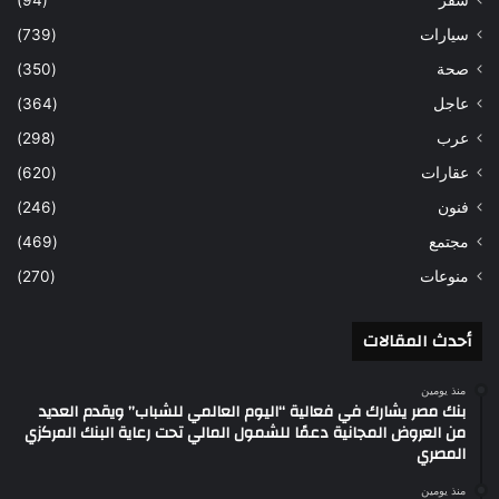
سيارات
(739)
صحة
(350)
عاجل
(364)
عرب
(298)
عقارات
(620)
فنون
(246)
مجتمع
(469)
منوعات
(270)
أحدث المقالات
منذ يومين
بنك مصر يشارك في فعالية “اليوم العالمي للشباب” ويقدم العديد
من العروض المجانية دعمًا للشمول المالي تحت رعاية البنك المركزي
المصري
منذ يومين