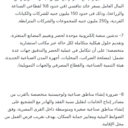
المال العامل بسعر عائد تنافسي (في حدود 8% لقطاعي الصناعة
والزراعة)، وذلك فى حدود 150 مليون جنيه للشركات والكيانات
الفردية، و250 مليون جنيه للمجموعات والشركات المترابطة.
7- تدشين منصة إلكترونية موحدة لحصر وتقييم المصانع المتعثرة،
وتقديم حلول هيكلية متكاملة لكل حالة عبر مكاتب استشارية
متخصصة؛ على أن تتكامل في عملية الحصر والتدقيق جهات عدة
تشمل: (مصلحة الضرائب، المحليات، أجهزة المدن الصناعية الجديدة،
هيئة التنمية الصناعية، والقطاع المصرفي والجهات التمويلية).
8- ضرورة إنشاء مناطق صناعية ولوجيستية متخصصة بالقرب من
مصادر إنتاج الخامات لتقليل نسبة الفقد والهادر مع التشجيع على
إنشاء مناطق صناعية صغيرة ومتوسطة داخل القرى المصرية، وفق
الضوابط البيئية ومعايير حماية السكان، بهدف تقريب فرص العمل من
محل الإقامة.