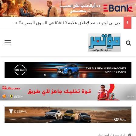
جي بي أوتو تستعد لإطلاق علامة iCAUR في السوق المصرية علامة عالمية جديدة لسيارات الطاقة الجديدة تجمع بين التكنولوجيا الذكية والتصميم الجريء وروح المغامر
بحث عن
الق
الرئيسية
/
استثمار