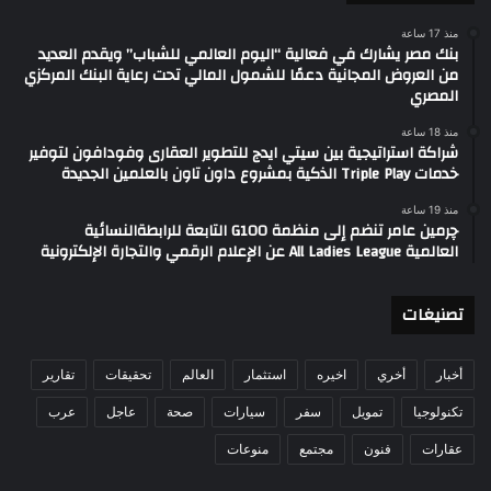
منذ 17 ساعة
بنك مصر يشارك في فعالية “اليوم العالمي للشباب” ويقدم العديد
من العروض المجانية دعمًا للشمول المالي تحت رعاية البنك المركزي
المصري
منذ 18 ساعة
شراكة استراتيجية بين سيتي ايدج للتطوير العقارى وفودافون لتوفير
خدمات Triple Play الذكية بمشروع داون تاون بالعلمين الجديدة
منذ 19 ساعة
چرمين عامر تنضم إلى منظمة G100 التابعة للرابطةالنسائية
العالمية All Ladies League عن الإعلام الرقمي والتجارة الإلكترونية
تصنيغات
أخبار
أخري
اخيره
استثمار
العالم
تحقيقات
تقارير
تكنولوجيا
تمويل
سفر
سيارات
صحة
عاجل
عرب
عقارات
فنون
مجتمع
منوعات