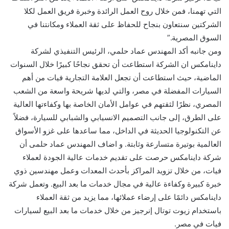
التي تهمنا، فمن خلال روح العمل الرائدة وخبرة فريق العمل لكلا
الشركتين سنتعاون بنجاح للحفاظ على ثقة العملاء ومكانتنا في
السوق المصرية.”
ومن جانبه أكد المهندس عماد حلمي، الرئيس التنفيذي لشركة
داينامكس ان الشركة استطاعت أن تحقق نجاحًا كبيرًا خلال السنوات
الماضية، حيث استطاعت أن تجعل العلامة التجارية فيات من أهم
السيارات المفضلة في مصر، والتي لديها شريحة واسعة من الشعب
المصري، نظرًا لثقتهم في عوامل الأمان الخاصة بها وكفاءتها العالية
على الطرق، إلى جانب التصميم الانسيابي والشبابي للسيارة، فضلاً
عن التكنولوجيا الحديثة في الداخل، مما ساعدها على غزو الأسواق
العالمية بوتيرة متسارعة وثابتة. و اضاف المهندس عماد حلمى أن
شركة داينامكس حرصت على تقديم خدمات عالية الجودة لعملاء
فيات، من خلال تزويد المراكز بأحدث المعدات وعمل مهندسين ذوي
خبرة كبيرة وكفاءة عالية في مجال خدمات ما بعد البيع. وتعمل شركة
داينامكس دائمًا على إرضاء عملائها، مما يزيد من ثقة العملاء
باستخدام زيوت توتال إنرجيز من خلال خدمات ما بعد البيع لسيارات
فيات في مصر.