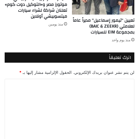
موتورز مصر و«التوكيل دوت كوم»
تعلنان شراكة لشراء سيارات
ميتسوبيشي أونلاين
تعيين “تيمور إسماعيل” مديراً عاماً
منذ يومين
لعلامتي (BAIC & ZEEKR)
بمجموعة EIM للسيارات
منذ يوم واحد
اترك تعليقاً
لن يتم نشر عنوان بريدك الإلكتروني.
الحقول الإلزامية مشار إليها بـ
*
ا
ل
ت
ع
ل
ي