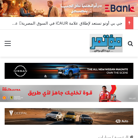
جي بي أوتو تستعد لإطلاق علامة iCAUR في السوق المصرية علامة عالمية جديدة لسيارات الطاقة الجديدة تجمع بين التكنولوجيا الذكية والتصميم الجريء وروح المغامر
بحث عن
الق
الرئيسية
/
سيارات