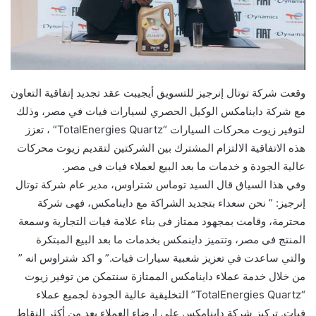
وقعت شركة توتال إنرجيز للتسويق أيجيبت عقد تجديد إتفاقية التعاون
مع شركة داينامكس الوكيل الحصري لسيارات فيات في مصر، وذلك
لتوفير زيوت محركات السيارات “TotalEnergies Quartz” ، تعزز
هذه الاتفاقية الالتزام المشترك بين الشركتين لتقديم زيوت محركات
عالية الجودة و خدمات ما بعد البيع لعملاء فيات فى مصر.
وفي هذا السياق قال السيد توماس شتراوس، مدير عام شركة توتال
إنرجيز: ” نحن سعداء بتجديد الشراكة مع داينامكس، فهى شركة
محترمة، وقامت بمجهود ممتاز فى بناء علامة فيات التجارية وسمعة
المنتج فى مصر، وتتميز داينمكس بخدمات ما بعد البيع المبتكرة
والتي ساعدت في تعزيز شعبية سيارات فيات.” و اكد شتراوس انه ”
من خلال خدمة عملاء داينامكس الممتازة سنتمكن من توفير زيوت
“TotalEnergies Quartz” التخليقية عالية الجودة لجميع عملاء
فيات. تركيز شركة داينامكس على ارضاء العملاء يعد من أكثر النقاط