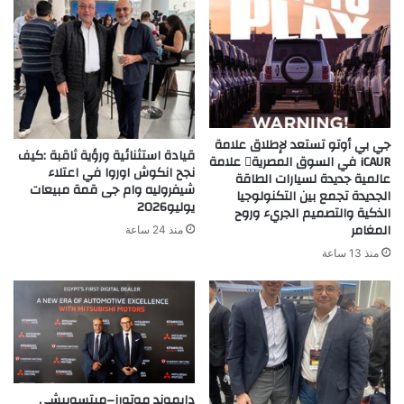
جي بي أوتو تستعد لإطلاق علامة
قيادة استثنائية ورؤية ثاقبة :كيف
iCAUR في السوق المصرية علامة
نجح انكوش اوروا في اعتلاء
عالمية جديدة لسيارات الطاقة
شيفروليه وام جى قمة مبيعات
الجديدة تجمع بين التكنولوجيا
يوليو2026
الذكية والتصميم الجريء وروح
المغامر
منذ 24 ساعة
منذ 13 ساعة
دايموند موتورز–ميتسوبيشي