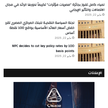
لمياء كامل تفوز بجائزة “مصريات مؤثرات” تكريماً لدورها الرائد في مجال
الاتصالات والتأثير الإيجابي
مايو 22, 2025
لجنة السياسة النقديـة للبنك المركزي المصرى تقرر
خفض أسعار العائد الأساسية بواقع 100 نقطة
أساس
مايو 22, 2025
MPC decides to cut key policy rates by 100
basis points
مايو 22, 2025
الإعلانات