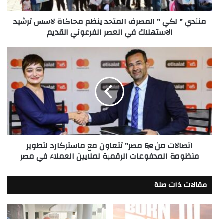
لاسس
منتدي " لكي " المصرف المتحد ينظم محاكاة لاسس ترشيد
ترشيد
الاستهلاك في العصر الفرعوني القديم
الاستهلاك
في
العصر
اتصالات
الفرعوني
من
القديم
e&
مصر"
تتعاون
مع
ماستركارد
لتطوير
منظومة
اتصالات من e& مصر" تتعاون مع ماستركارد لتطوير
المدفوعات
منظومة المدفوعات الرقمية لملايين العملاء في مصر
الرقمية
لملايين
العملاء
مقالات ذات صلة
في
مصر