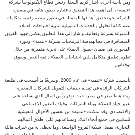
ومن ناحية
أخرى
،
أشار
كريم السقا
،
رئيس
قطاع
ال
تكنولوجيا
بشركة
«تنميه»
،
إلى أهمية
هذا
التطبيق
باعتباره
خطوة
هامة
في
مسيرة
الشركة نحو
تحقيق
أهدافها
ال
متمثلة في تطوير منصة رقمية متكاملة
تضم كافة الحلول والخدمات التمويلية
لتلبية احتياجات
العملاء
المتنوعة ب
سرعة و
فعال
ية.
و
أشار إلى
هذا
ال
تطبيق
يعكس
جهود
الفريق
المتضافرة
في مجال
هندسة البرمجيات
بشركة
«تنميه»
،
ودور
ه
المحوري
في ضمان
حصول
العملاء
على
تجربة متميزة، من خلال
تطوير تطبيق متكامل يلبي
احتياجات
ا
لعملاء
دائمة التغير
،
ويفوق
توقعاتهم.
تأسست شركة «تنميه» في عام 2009، وسريعًا ما أصبحت في طليعة
الشركات الرائدة في تقديم خدمات التمويل
للشركات الصغيرة
ومتناهية
الصغر في مصر، حيث توفر رأس المال الذي يساعد على
تغيير حياة العملاء، وبناء الشركات، وقيادة التغيير الاجتماعي
والاقتصادي. وقد تمكنت «تنميه» من تحسين الأحوال المعيشية
للملايين في جميع أنحاء البلاد ومساعدتهم على إطلاق أعمالهم
التجارية، بفضل شبكة الفروع الواسعة، وما تحظى به من خبرات هائلة
وعلاقات مجتمعية قوية في هذا المجال.
وهي تخدم حاليا قاعدة عملاء