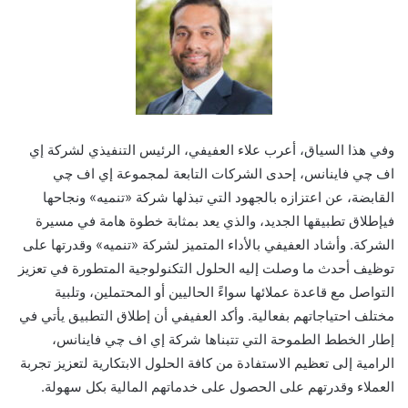
وف
ي هذا السياق، أعرب
علاء العفيفي، الرئيس التنفيذي لشركة إي
اف چي فاينانس، إحدى الشركات التابعة لمجموعة إي اف چي
القابضة
،
عن
اعتزازه ب
ال
جهود
التي تبذلها
شركة
«تنميه»
ونجاحها
في
إطلاق
تطبيقها
الجديد
، والذي يعد بمثابة
خطوة
هامة
في مسيرة
الشركة
.
وأشاد العفيفي
بالأداء المتميز
ل
شركة
«تنميه»
وقدرتها على
توظيف
أحدث
ما وصلت إليه الحلول
التكنولوجية المتطورة
في
تعزيز
التواصل مع
قاعدة
عملائها
سواءً الحاليين أو المحتملين
، وتلبية
مختلف احتياجاتهم
ب
فعال
ي
ة.
و
أكد العفيفي أن
إطلاق
التطبيق
يأتي في
إطار
الخطط الطموحة
التي تتبناها
شركة
إي اف چي فاينانس
،
الرامية إلى
تعظيم الاستفادة
من كافة الحلول الابتكارية لتعزيز تجربة
العملاء
وقدرتهم على
الحصول على
خدماتهم المالية بكل سهولة
.