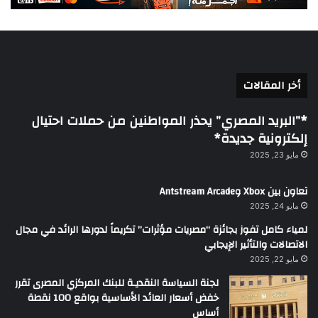
أخر المقالات
*”البريد المصري” يحذر المواطنين من حملات احتيال
إلكترونية جديدة*
مايو 23, 2025
تعاون بين Xbox وAntstream Arcade
مايو 24, 2025
لمياء كامل تفوز بجائزة “مصريات مؤثرات” تكريماً لدورها الرائد في مجال
الاتصالات والتأثير الإيجابي
مايو 22, 2025
لجنة السياسة النقديـة للبنك المركزي المصرى تقرر
خفض أسعار العائد الأساسية بواقع 100 نقطة
أساس