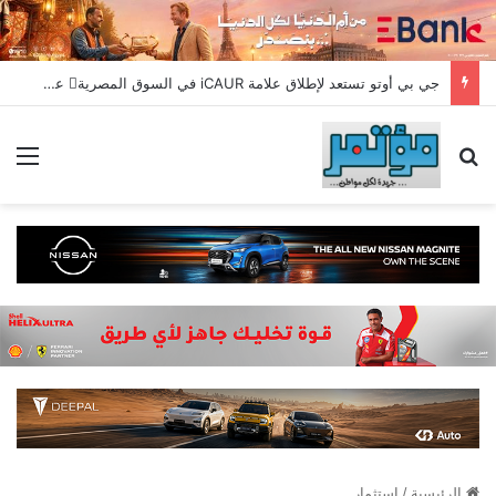
جي بي أوتو تستعد لإطلاق علامة iCAUR في السوق المصرية علامة عالمية جديدة لسيارات الطاقة الجديدة تجمع بين التكنولوجيا الذكية والتصميم الجريء وروح المغامر
بحث عن
الق
الرئيسية
/
استثمار