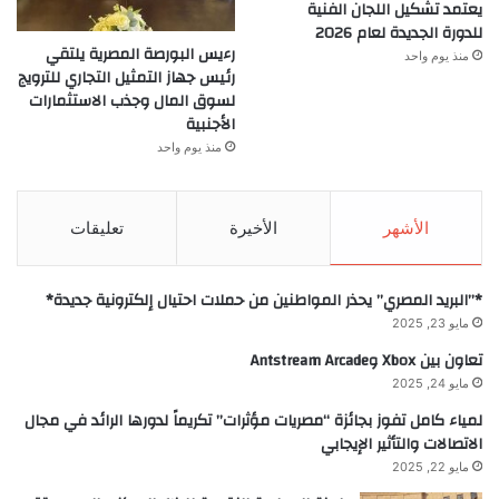
يعتمد تشكيل اللجان الفنية
للدورة الجديدة لعام 2026
رءيس البورصة المصرية يلتقي
منذ يوم واحد
رئيس جهاز التمثيل التجاري للترويج
لسوق المال وجذب الاستثمارات
الأجنبية
منذ يوم واحد
الأشهر
الأخيرة
تعليقات
*”البريد المصري” يحذر المواطنين من حملات احتيال إلكترونية جديدة*
مايو 23, 2025
تعاون بين Xbox وAntstream Arcade
مايو 24, 2025
لمياء كامل تفوز بجائزة “مصريات مؤثرات” تكريماً لدورها الرائد في مجال
الاتصالات والتأثير الإيجابي
مايو 22, 2025