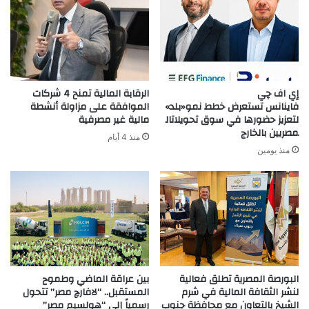
إي اف چي
الرقابة المالية تمنح 4 شركات
فاينانس تستعرض خطط نمو«بلد»
الموافقة على مزاولة أنشطة
لتعزيز حضورها في سوق تحويلاتال
مالية غير مصرفية
مصريين بالخارج
منذ 4 أيام
منذ يومين
البورصة المصرية تطلق فعالية
بين عراقة الماضي وطموح
لنشر الثقافة المالية في شرم
المستقبل.. “لافارچ مصر” تتحول
الشيخ بالتعاون مع محافظة جنوب
رسمياً إلى “هولسيم مصر”