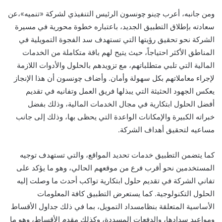
ومن جانبه، أعرب
ﭼينو
ﭼونسون
الرئيس التنفيذي لشركة
«تنميه
»
،
عن
سعادته ب
إطلاق التطبيق الجديد،
باعتباره
خطوة محورية في مسيرة
الشركة
نحو
تحقيق رؤيتها التي تستهدف
سد الفجوة التمويلية
في
المناطق الأكثر احتياجا
،
حيث يتيح
لهم
باقة متكاملة من الخدمات
المالية
التي
تلبي
متطلباتهم،
مع
تزويدهم
ب
الحلول
والأدوات
اللازمة
ل
إجراء معاملاتهم
بكل سهولة وأمان
.
و
أضاف
ﭼ
ونسون
أن
هذا الإنجاز
يعكس ال
جهود
الحثيثة
التي يبذلها فريق العمل
وتفانيه في
تقديم
أفضل ال
حلول ابتكارية
في مجال
ال
خدمات
المالية
،
وذلك بفضل
خبراته الكبيرة
و
ال
إمكانات
ال
واعدة
التي يحظى بها، وذلك إلى جانب
مساعيه ل
تحقيق أهداف الشركة.
كما
يتضمن التطبيق خدمات تحديد المواقع،
والتي تستهدف
توجيه
المستخدمين
نحو
أقرب
فرع من موقعهم الحالي،
وهو ما يؤكد على
تفاني الشركة في تقديم
حلول ابتكارية تواكب أحدث
ما وصلت إليه
الحلول
التكنولوجية.
كما
يستعرض
التطبيق
كافة
المعلومات
الأساسية
المتعلقة
بنظام
سداد
التمويل
، بما في ذلك
جداول
الأقساط
ومواعيد
سداد
ها
،
و
الدفعات المسد
دة
،
و
كذلك
مقدم الأقساط
، وهو
ما