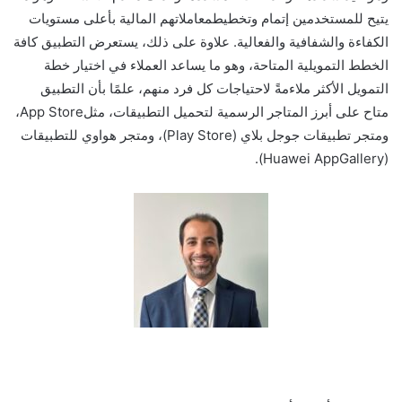
يتيح ل
لمستخدمين
إتمام
وتخطيط
معاملاتهم المالية
بأعلى مستو
يات
الكفاءة والشفافية والفعالية
.
علاوة على ذلك، ي
ست
عرض التطبيق
كافة
ال
خطط
التمويل
ية
المتاحة،
وهو ما يساعد ا
لعملاء
في
اختيار خطة
التمويل الأكثر ملا
ء
مةً
لاحتياجات
كل فرد منهم
، علمًا ب
أ
ن
التطبيق
متاح على
أبرز المتاجر الرسمية لتحميل ال
تطبيقات
، مثل
App Store
،
ومتجر
تطبيقات
جوجل بلاي
(
Play Store
)
، ومتجر هواوي
للتطبيقات
).
Huawei
AppGallery
(