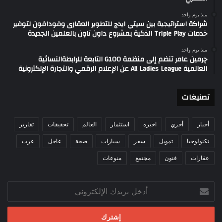
منذ يوم واحد
شراكة استراتيجية بين سيتي ايدج للتطوير العقارى وفودافون لتوفير
خدمات Triple Play الذكية بمشروع داون تاون بالعلمين الجديدة
منذ يوم واحد
چرمين عامر تنضم إلى منظمة G100 التابعة للرابطةالنسائية
العالمية All Ladies League عن الإعلام الرقمي والتجارة الإلكترونية
تصنيغات
أخبار
أخري
اخيره
استثمار
العالم
تحقيقات
تقارير
تكنولوجيا
تمويل
سفر
سيارات
صحة
عاجل
عرب
عقارات
فنون
مجتمع
منوعات
أدخل
بريدك
الإلكتروني