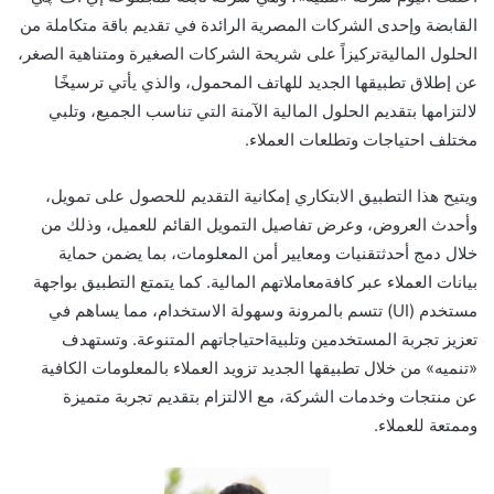
القابضة وإحدى الشركات المصرية الرائدة في تقديم باقة متكاملة من
الحلول المالية
تركيزا
على شريحة
الشركات
الصغيرة و
متناهي
ة
الصغر،
عن إطلاق تطبيقها الجديد للهاتف
المحمول
،
والذي
يأتي
ترسيخًا
لالتزام
ها
بتقديم
ال
حلول
المالية ال
آمنة
التي تناسب الجميع
،
و
تلبي
مختلف
احتياجات
وتطلعات العملاء
.
ويتيح
هذا
التطبيق
الابتكاري
إمكانية
التقديم للحصول عل
ى
تمويل،
وأحدث العروض، وعرض تفاصيل التمويل القائم للعميل
،
وذلك من
خلال
دمج
أحدث
تقنيات
ومعايير
أمن المعلومات
، بما يضمن
حماية
بيانات
العملاء
عبر كافة
معاملاتهم
المالية
.
كما
يتمتع
التطبيق بواجهة
مستخدم
(UI)
تتسم
بالمرونة و
سهولة
الاستخدام، مما
يساهم في
تعزيز
تجربة
المستخدم
ين
و
تلبي
ة
احتياجاتهم
المتنوعة.
وتستهدف
«تنميه»
من خلال
تطبيقها
الجديد
تزويد العملاء
بالمعلومات
ال
كاف
ي
ة
عن منتجات وخدمات الشركة
،
مع الالتزام
بتقديم
تجربة
متميزة
وممتعة
للعملاء
.