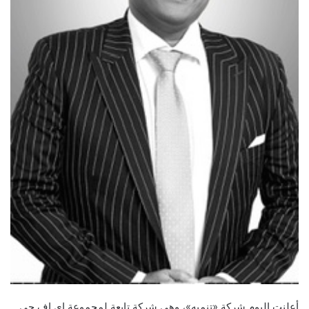
أعلنت اليوم شركة «تنميه»، وهي شركة تابعة لمجموعة إي اف چي