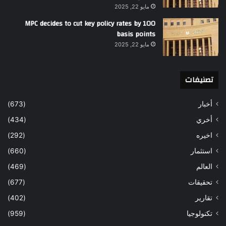
مايو 22, 2025
MPC decides to cut key policy rates by 100
basis points
مايو 22, 2025
تصنيفات
أخبار
(673)
أخري
(434)
اخيره
(292)
استثمار
(660)
العالم
(469)
تحقيقات
(677)
تقارير
(402)
تكنولوجيا
(959)