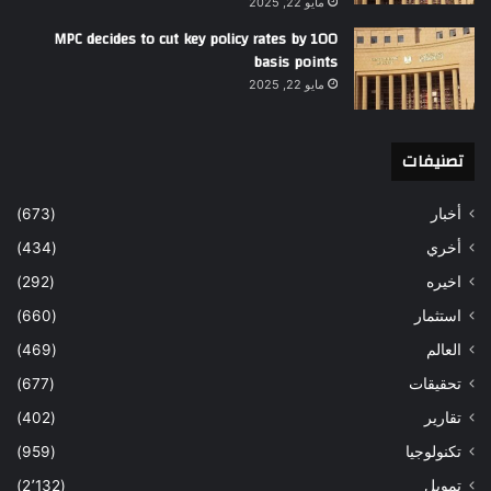
مايو 22, 2025
MPC decides to cut key policy rates by 100
basis points
مايو 22, 2025
تصنيفات
أخبار
(673)
أخري
(434)
اخيره
(292)
استثمار
(660)
العالم
(469)
تحقيقات
(677)
تقارير
(402)
تكنولوجيا
(959)
تمويل
(2٬132)