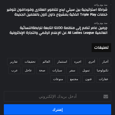
منذ يوم واحد
شراكة استراتيجية بين سيتي ايدج للتطوير العقارى وفودافون لتوفير
خدمات Triple Play الذكية بمشروع داون تاون بالعلمين الجديدة
منذ يوم واحد
چرمين عامر تنضم إلى منظمة G100 التابعة للرابطةالنسائية
العالمية All Ladies League عن الإعلام الرقمي والتجارة الإلكترونية
تصنيغات
أخبار
أخري
اخيره
استثمار
العالم
تحقيقات
تقارير
تكنولوجيا
تمويل
سفر
سيارات
صحة
عاجل
عرب
عقارات
فنون
مجتمع
منوعات
أدخل
بريدك
الإلكتروني