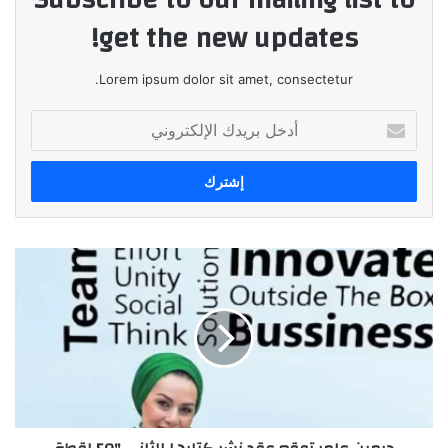
get the new updates!
Lorem ipsum dolor sit amet, consectetur.
أدخل
بريدك
الإلكتروني
جرمين
عامر
توقع
عقد
نشر
كتابها
الثاني
"50
لقطة
ميتافيرسية"