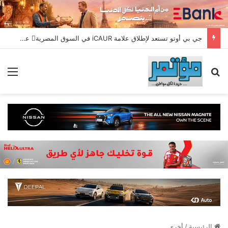
جي بي أوتو تستعد لإطلاق علامة iCAUR في السوق المصرية علامة عالمية جديدة لسيارات الطاقة الجديدة تجمع بين التكنولوجيا الذكية والتصميم الجريء وروح المغامر
بحث عن
الق
الرئيسية
/
أخري