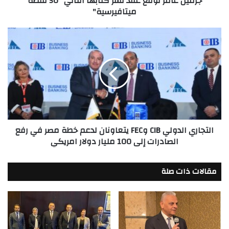
جرمين عامر توقع عقد نشر كتابها الثاني "50 لقطة
ميتافيرسية"
التجاري
الدولي
CIB
وFEC
يتعاونان
لدعم
خطة
مصر
في
التجاري الدولي CIB وFEC يتعاونان لدعم خطة مصر في رفع
رفع
الصادرات إلى 100 مليار دولار امريكي
الصادرات
إلى
100
مقالات ذات صلة
مليار
دولار
امريكي