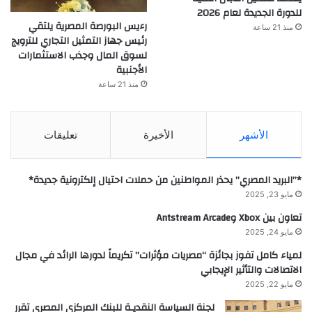
للدورة الجديدة لعام 2026
رءيس البورصة المصرية يلتقي
منذ 21 ساعة
رئيس جهاز التمثيل التجاري للترويج
لسوق المال وجذب الاستثمارات
الأجنبية
منذ 21 ساعة
الأشهر
الأخيرة
تعليقات
*”البريد المصري” يحذر المواطنين من حملات احتيال إلكترونية جديدة*
مايو 23, 2025
تعاون بين Xbox وAntstream Arcade
مايو 24, 2025
لمياء كامل تفوز بجائزة “مصريات مؤثرات” تكريماً لدورها الرائد في مجال
الاتصالات والتأثير الإيجابي
مايو 22, 2025
لجنة السياسة النقديـة للبنك المركزي المصرى تقرر