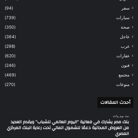
سفر
(94)
سيارات
(739)
صحة
(350)
عاجل
(364)
عرب
(298)
عقارات
(620)
فنون
(246)
مجتمع
(469)
منوعات
(270)
أحدث المقالات
منذ يوم واحد
بنك مصر يشارك في فعالية “اليوم العالمي للشباب” ويقدم العديد
من العروض المجانية دعمًا للشمول المالي تحت رعاية البنك المركزي
المصري