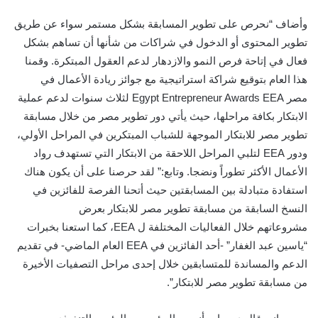
وأضاف “نحرص على تطوير المسابقة بشكل مستمر سواء عن طريق
تطوير المحتوى أو الدخول في شراكات من شأنها أن تساهم بشكل
فعال في إتاحة فرص النمو والازدهار لدعم العقول المبتكرة. وقمنا
هذا العام بتوقيع شراكة استراتيجية مع جوائز ريادة الأعمال في
مصر
Egypt Entrepreneur Awards EEA
لثلاث سنوات لدعم عملية
الابتكار بكافة مراحلها، حيث يأتي دور تطوير مصر من خلال مسابقة
تطوير مصر للابتكار الموجهة للشباب المبتكرين في المراحل الأولي،
ودور
EEA
لتلبي المراحل اللاحقة من الابتكار التي تستهدف رواد
الأعمال الأكثر تطوراً ونضجا
.
وتابع:” لقد حرصنا على أن يكون هناك
استفادة متبادلة بين المسابقتين حيث أتحنا الفرصة للفائزين في
النسخ السابقة من مسابقة تطوير مصر للابتكار بعرض
م
شروعاتهم
خلال الفعاليات المختلفة ل
EEA
، كما استعنا بخبرات
“ياسين عبد الغفار” -أحد الفائزين في
EEA
العام الماضي-
في ت
قديم
الدعم والمساندة للمتسابقين خلال إحدى مراحل التصفيات الأخيرة
من مسابقة تطوير مصر للابتكار”.