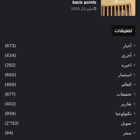
basis points
مايو 22, 2025
تصنيفات
أخبار
(673)
أخري
(434)
اخيره
(292)
استثمار
(660)
العالم
(469)
تحقيقات
(677)
تقارير
(402)
تكنولوجيا
(959)
تمويل
(2٬132)
سفر
(94)