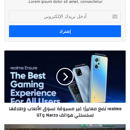
Lorem ipsum dolor sit amet, consectetur.
أدخل
بريدك
الإلكتروني
realme
تضع
معاييرًا
غير
مسبوقة
لسوق
الألعاب
بإطلاقها
لسلسلتي
realme تضع معاييرًا غير مسبوقة لسوق الألعاب بإطلاقها
هواتف
لسلسلتي هواتف Narzo وGT
Narzo
وGT
الجارحي