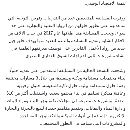
تنمية الاقتصاد الوطني
.
ووفرت المسابقة للمتقدمين عدد من التدريبات وفرص التوجيه التي
ساعدتهم على تطوير حلولهم من الزوايا التقنية والتجارية على حد
سواء، ونجحت المسابقة منذ إطلاقها عام 2017 في جذب الآلاف من
الأفكار الشابة وتقديم المساندة والدعم للعديد منها بهدف خلق جيل
جديد من رواد الأعمال القادرين على توظيف معرفتهم العلمية في
إنشاء مشروعات تُلبي احتياجات
السوق العقاري المصري.
وشجعت النسخة الحالية من المسابقة المتقدمين على تقديم حلولًا
لبناء مجتمعات مستدامة وذكية وسعيدة، من خلال 3 مسارات مختلفة
وهم؛ حلول مستدامة بيئية، حلول ذكية للمعيشة،
حلول ترفيهية
وعافية مبتكرة تساهم في بناء مجتمع سعيد،
واستقبلت أكثر من 610
متقدمًا بمشروعات متنوعة في مجالات تكنولوجيا البناء ومواد البناء،
وإدارة المياه والنفايات، وتقديم مفاهيم جديدة للبيع بالتجزئة والتجارة
الإلكترونية؛ إضافة إلى أدوات الميكنة والتكنولوجيا المساعدة
والمشروعات التي تساهم في
التطور
المجتمعي.