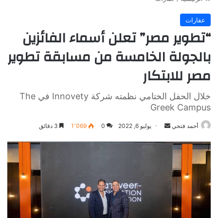
عقارات
“تطوير مصر” تعلن أسماء الفائزين
بالجولة الخامسة من مسابقة تطوير
مصر للابتكار
خلال الحفل الختامي نظمته شركة Innovety في The
Greek Campus
أرسل
أحمد فتحي
يوليو 6, 2022
0
1٬069
3 دقائق
بريدا
إلكترونيا