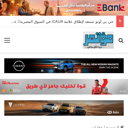
جي بي أوتو تستعد لإطلاق علامة iCAUR في السوق المصرية علامة عالمية جديدة لسيارات الطاقة الجديدة تجمع بين التكنولوجيا الذكية والتصميم الجريء وروح المغامر
بحث عن
الق
الرئيسية
/
عقارات