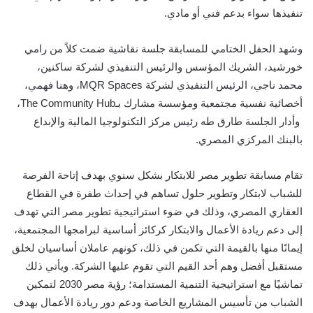
تنفيذها سواء بدعم فني أو مادي.
وشهد الحفل الختامي للمسابقة جلسة نقاشية ضمت كلاً من رامي
خورشيد، الشريك المؤسس والرئيس التنفيذي لشركة ساكنين،
محمد ناجي، الرئيس التنفيذي لشركة
MQR Spaces
، وهنا فهمي،
أخصائية نفسية مجتمعية ومؤسسة مشارك بـ
The Community Hub
،
وأدار الجلسة طارق طه رئيس مركز التكنولوجيا المالية والإبداع
بالبنك المركزي المصري.
تقام مسابقة تطوير مصر للابتكار بشكل سنوي بهدف إتاحة الفرصة
للشباب لابتكار وتطوير حلول تساهم في إحداث طفرة في القطاع
العقاري المصري، وذلك في ضوء استراتيجية تطوير مصر التي تهدف
إلى دعم ريادة الأعمال والابتكار كركائز أساسية لبرامجها المجتمعية،
إيمانًا منها بالقيمة التي تكمن في ذلك، كونهم عاملان أساسيان لخلق
مستقبل أفضل وهم أحد القيم التي تقوم عليها الشركة.
ويأتي ذلك
تماشيًا مع استراتيجية التنمية المستدامة؛ رؤية مصر 2030
لتمكين
الشباب من تأسيس المشاريع الخاصة ودعم دور ريادة الأعمال بهدف