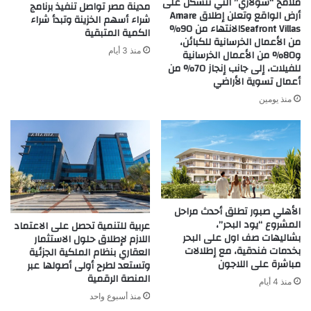
ملامح “سولاري” التي تتشكل على
مدينة مصر تواصل تنفيذ برنامج
أرض الواقع وتعلن إطلاق Amare
شراء أسهم الخزينة وتبدأ شراء
Seafront Villasالانتهاء من 90%
الكمية المتبقية
من الأعمال الخرسانية للكبائن،
منذ 3 أيام
و80% من الأعمال الخرسانية
للفيلات، إلى جانب إنجاز 70% من
أعمال تسوية الأراضي
منذ يومين
الأهلي صبور تطلق أحدث مراحل
المشروع “يود البحر”،
عربية للتنمية تحصل على الاعتماد
بشاليهات صف اول على البحر
اللازم لإطلاق حلول الاستثمار
بخدمات فندقية، مع إطلالات
العقاري بنظام الملكية الجزئية
مباشرة على اللاجون
وتستعد لطرح أولى أصولها عبر
المنصة الرقمية
منذ 4 أيام
منذ أسبوع واحد