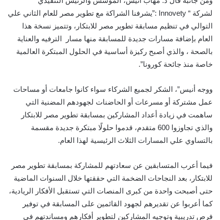
ومن جانبه قال د. مهاب أنيس، المؤسس والرئيس التنفيذي
لشركة
Innovety “
:”
يشرفنا الشراكة مع تطوير مصر للعام الثاني علي
التوالي في تنظيم مسابقة تطوير مصر للابتكار، وتتميز نسخة هذا
العام بإضافة مسارات جديدة للمسابقة منها مسار
الترفيه والعناية
بالصحة
، والذي أصبح ركيزة أساسية في الحلول المبتكرة العالمية
خاصة منذ جائحة كورونا”.
ووجه أنيس”، الشكر لجميع الشركاء سواء كانوا جامعات أو مساحات
عمل مشتركة أو مسرعات أو الحاضنات لجهودهم المضنية التي
ساهمت في زيادة أعداد المشاركين بمسابقة تطوير مصر للابتكار
والذي تجاوزوا 600 متقدم، قدموا حلولًا مبتكرة جديدة مقسمة
بالتساوي علي المسارات الثلاث الرئيسية لهذا العام.
فيما أعرب المتسابقين عن سعادتهم للمشاركة بمسابقة تطوير مصر
للابتكار، بعد النجاحات الضخمة التي حققتها خلال السنوات الماضية
حتى أصبحت واحدة من كبرى المنصات التي تستقبل الأفكار الريادية،
كما أعربوا عن تقديرهم لجهود القائمين على المسابقة في توفير
فرص تدريبية وتوجيه المشاركين لتطوير أفكارهم ومساندتهم في