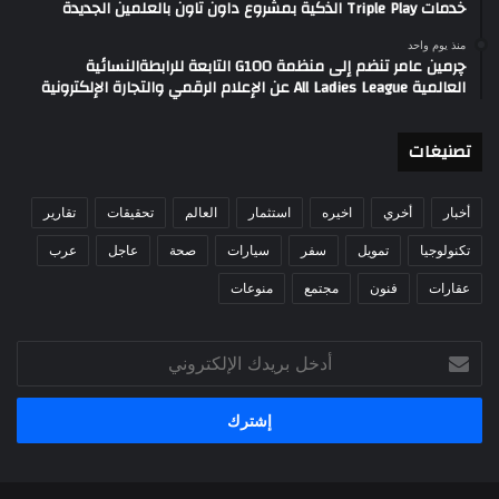
خدمات Triple Play الذكية بمشروع داون تاون بالعلمين الجديدة
منذ يوم واحد
چرمين عامر تنضم إلى منظمة G100 التابعة للرابطةالنسائية
العالمية All Ladies League عن الإعلام الرقمي والتجارة الإلكترونية
تصنيغات
أخبار
أخري
اخيره
استثمار
العالم
تحقيقات
تقارير
تكنولوجيا
تمويل
سفر
سيارات
صحة
عاجل
عرب
عقارات
فنون
مجتمع
منوعات
أدخل
بريدك
الإلكتروني