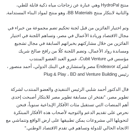
منتج
HydroPal
وهي عبارة عن زجاجات مياه ذكية قابلة للطي،
والثانية لابتكار منتج
BB Materials
، وهو منتج لمواد البناء المستدامة.
وتم اختيار الفائزين من قبل لجنة تحكيم تضم مجموعة من خبراء
في
مجال
الاقتصاد وريادة الأعمال في مصر، وتساهم اللجنة في اختيار
الفائزين من خلال مشاركتهم بخبراتهم السابقة في مجال تشجيع
ومساندة رواد الأعمال، وتضم اللجنة كلًا من رافح صالح شريك
مؤسس في
Cubit Venture
، عمرو العبد العضو المنتدب
لشركة
Endeavor
مصر واستشاري في البنك الدولي،
أحمد منصور ،
رئيس
BD and Venture Building
،
Plug & Play
قال الدكتور أحمد شلبي الرئيس التنفيذي والعضو المنتدب لشركة
تطوير مصر، “
نفتخر
ان مسابقة تطوير مصر للابتكار أصبحت إحدى
أهم المنصات التي تستقبل مئات الأفكار الإبداعية سنوياً، فنحن
نحرص على تقديم الدعم والتوجيه لأصحاب هذه الأفكار المبتكرة
لتحويلها الي مشروعات يمكن تطبيقها على ارض الواقع وتتماشي مع
الاتجاه الحالي للدولة وتساهم في تقدم الاقتصاد الوطني
.
“