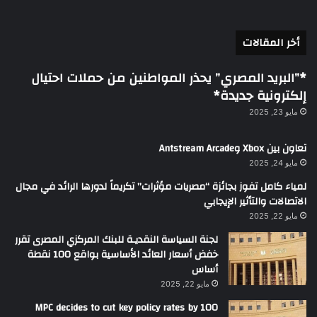
أخر المقالات
*”البريد المصري” يحذر المواطنين من حملات احتيال
إلكترونية جديدة*
مايو 23, 2025
تعاون بين Xbox وAntstream Arcade
مايو 24, 2025
لمياء كامل تفوز بجائزة “مصريات مؤثرات” تكريماً لدورها الرائد في مجال
الاتصالات والتأثير الإيجابي
مايو 22, 2025
لجنة السياسة النقديـة للبنك المركزي المصرى تقرر
خفض أسعار العائد الأساسية بواقع 100 نقطة
أساس
مايو 22, 2025
MPC decides to cut key policy rates by 100