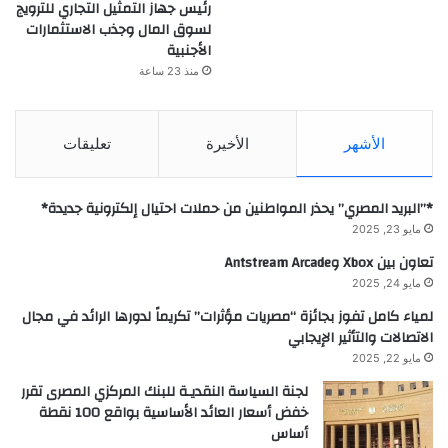
رئيس جهاز التمثيل التجاري للترويج
لسوق المال وجذب الاستثمارات
الأجنبية
منذ 23 ساعة
الأشهر
الأخيرة
تعليقات
*”البريد المصري” يحذر المواطنين من حملات احتيال إلكترونية جديدة*
مايو 23, 2025
تعاون بين Xbox وAntstream Arcade
مايو 24, 2025
لمياء كامل تفوز بجائزة “مصريات مؤثرات” تكريماً لدورها الرائد في مجال
الاتصالات والتأثير الإيجابي
مايو 22, 2025
لجنة السياسة النقديـة للبنك المركزي المصرى تقرر
خفض أسعار العائد الأساسية بواقع 100 نقطة
أساس